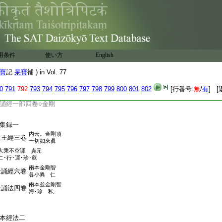
。彼文云。廣本非
此土
一
二
經有
百千頌
是其本
云云
二
一
者塔内無量頌本也。即
本
是也。開題指
此廣本
一
二
一
羅
。大師解釋深旨顯
無
一
二
經者歟
用条件
使い方
English
請來事
人請
來本朝
乎 答。大
一
寶
記
杲寶
補 ) in Vol. 77
王經三卷○大廣智不
0
791
792
793
794
795
796
797
798
799
800
801
802
[行番号:
無
/
有
] [
誦經一部四卷○金剛
集録一
内云。金剛頂
教王經三卷
一切如來眞
大乘不空譯 貞元
･行･運･珍･叡
兩本金剛智
念誦經六卷
各小異 仁
兩本並金剛智
念誦法四卷
海･珍 私
本經法二