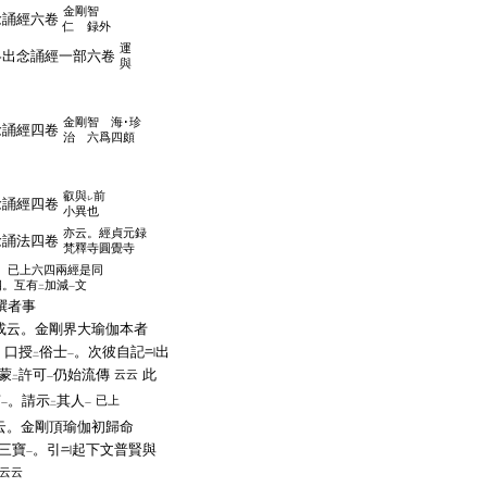
金剛智
念誦經六卷
仁 録外
運
略出念誦經一部六卷
與
金剛智 海･珍
念誦經四卷
治 六爲四頗
叡與
前
レ
念誦經四卷
小異也
亦云。經貞元録
念誦法四卷
梵釋寺圓覺寺
。已上六四兩經是同
四。互有
加減
文
二
一
撰者事
或云。金剛界大瑜伽本者
。口授
俗士
。次彼自記
出
二
一
蒙
許可
仍始流傳
此
云云
二
一
言
。請示
其人
已上
一
二
一
云。金剛頂瑜伽初歸命
三寶
。引
起下文普賢與
一
云云