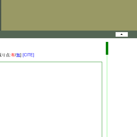
返り点:
有
/
無
]
[CITE]