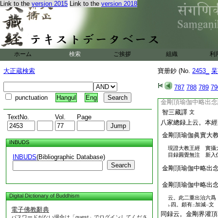
剛頂義決
立
此兩本
Link to the
version 2015
Link to the
version 2018
一
二
所聞
又云。此
云云
一
文也。而訣意彼廣本
云
菩薩大藏塔内廣
二
釋
法佛恒説法曼荼
二
量頌廣本
。即法爾
一
ホーム
検索
ご挨拶
組織
利
略出教王兩經本朝
問。略出教王兩經誰
大正蔵検索
寶册鈔 (No.
2453_
杲
師御請來録云
金剛頂瑜伽眞實大教
787
788
789
79
空三藏和尚譯
punctuation
Hangul
Eng
金剛頂瑜伽中略出念
智三藏譯
文
TextNo.
Vol.
Page
八家總録上云。本經
金剛頂瑜伽眞實大
INBUDS
現證大教王經 實攝
目録圓覺無注 新入仁
INBUDS
(Bibliographic Database)
Search
金剛頂瑜伽中略出
金剛頂瑜伽中略出
Digital Dictionary of Buddhism
云。此二重出治六爲
四。頗有
加減
文
レ
二
一
電子佛教辭典
同録云。金剛界灌頂
パスワードがない場合は「guest」でログインしてくださ