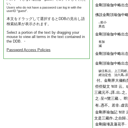
い。
金剛頂瑜伽中略出
Users who do not have a password can log in with the
userID "guest".
佛説金剛頂瑜伽中
本文をドラッグして選択するとDDBの見出し語
前小
検索結果が表示されます。
レ
異也
Select a portion of the text by dragging your
金剛頂瑜伽中略出
mouse to view all terms in the text contained in
the DDB. ・
有加
減
Password Access Policies
金剛頂瑜伽中略出
金剛頂瑜伽中略出
缺注私云。上三同經
經治定也 治六爲
レ
付。金剛界大儀軌
些些疑文
云。
智證
三藏元不
譯
出
之
レ
レ
レ
之
呈
覽三藏
。即
一
一
有
憑不。若非
虚
レ
二
金剛界瑜伽記
智證
文是三藏作
之自歸
レ
二
金剛薩埵及蓮花手
一