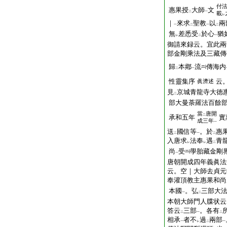
付
惠果授
大師
文
二
一
載
レ
｜
來求
聖教
以
兩
一
二
一
二
無
差悉受
於心
猶
レ
二
一
御請來録云。宜此兩
部金剛乘法及三藏傳
歸
本鄕
流
傳海内
二
一
性靈集序
云
眞濟述
見
京城青龍寺大徳
二
部大曼荼羅法百餘
當
唐開
二
承和五年
實
成三年
一
送
國信等
。於
惠
二
一
二
入唐求
法奉
遇
青
レ
レ
二
尚
受
學胎藏金剛
一
唐朝開成四年義眞法
云。空｜大師去貞元
奉灌頂教主惠果和尚
本國
。弘
三部大
一
二
本朝大師門人牒状云
答云
三部
。各有
二
一
二
相承
者不
過
兩部
一
レ
二
一