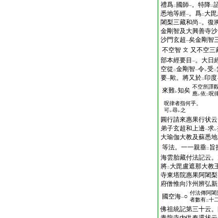
禮爲
國師
。特降
二
一
二
悉地等經
。爲
大毘
一
二
闍梨三藏和尚
。復
一
金剛智及大興善寺沙
沙門玄超
矣金剛智
一
不空智
又不空三
文
部本經要目
。大日
一
空從
金剛智
令
受
二
一
レ
二
要
歟。將又於
印度
一
二
不空所譯
來難
知矣
レ
應
依
呪
レ
二
呪律者指何乎。
可
尋
之
レ
レ
圓行請來惠果行状云
弟子玄超和上邊
求
一
レ
大瑜伽大教及蘇悉地
等法。一一親垂
旨
二
海雲胎藏付法記云。
將
大毘盧遮那大教
二
寺東塔院惠果阿闍梨
府僧惟向汴州辨弘新
付法傳阿闍
國空海
○
一
者數有
十
二
佛祖統記第三十云。
青龍寺内供奉還状云