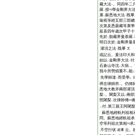
藏大法
。同四年二
一
羅
授
學金剛界大
一
禀
蘇悉地大法
既畢
二
一
瑜祇等經五部三部總
次第及悉曇藏等禀學
延喜四年歳次甲子十
先於
胎藏界曼荼羅
二
一
明日次於
金剛界曼
二
灌頂之法
既畢
文
一
或記云。爰法印大和
始以
金剛界大法
付
二
一
石倉山寺沈
大病
。
二
一
我今所勞煩重不
能
レ
三
先學師達
而受學
一
上
禪念律師所
。仍律
一
悉地大教并兩部灌頂
梨
。闍梨又以
兩部
一
二
照闍梨
次律師傳
一
付
第三親王阿闍
レ
二
蘇悉地經軌列祖相
問。蘇悉地經軌祖承
空等列祖次第相
承
不空行状
云。
超遷