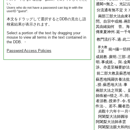
い。
通闕
無之
。光記
一
Users who do not have a password can log in with the
分流通有無不定
文
userID "guest".
兩部三部大法由來
本文をドラッグして選択するとDDBの見出し語
問。自宗中或稱
兩
二
検索結果が表示されます。
其由緒如何 答。海
傳東夏神州
延一千
Select a portion of the text by dragging your
一
mouse to view all terms in the text contained in
教門流行不
過
此
レ
二
the DDB. ・
界大教
統
攝一切
Password Access Policies
王是
成就教
廣明
三部
一
二
一
明
事成就
。與
金
二
一
二
渉。亦是至極要妙法
前二部大教及蘇悉
蘇悉地羯羅供養法批
授
蘇悉地大法
事
レ
二
一
兩部大法之羽翼
。
一
師殊祕
惜之
不
同
一
レ
者須教
授弟子
令
二
一
レ
件法
。若不
爾者恐
一
レ
貞觀十六年十一月
阿闍梨大法師圓珍
阿闍梨大法師承雲
阿闍梨法眼大和尚