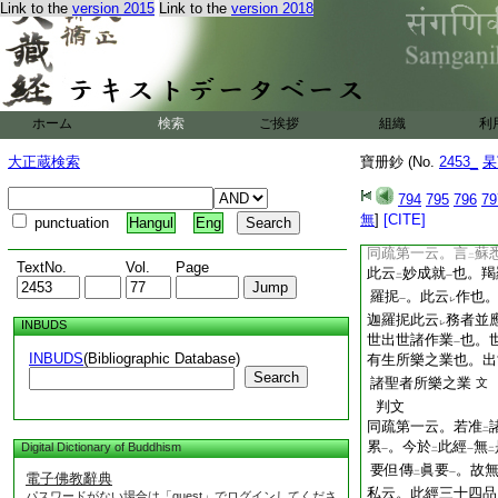
大意
Link to the
version 2015
Link to the
version 2018
蘇悉地經疏第一云。
是三部經王諸尊肝心
貫大教之要妙
。是
一
十疑問
。持明大仙
一
使
羯羅五莊嚴遍渉
レ
下
ホーム
検索
ご挨拶
組織
利
九成就亙
通諸部
一
攀
三際之利
信修之
二
一
大正蔵検索
寶册鈔 (No.
2453_
杲
大教非
此經王
支分
二
一
眞典
未
有
妙術
。
一
レ
二
一
794
795
796
79
神術。唯是此眞典
無
]
[CITE]
punctuation
Hangul
Eng
題目
同疏第一云。言
蘇
二
TextNo.
Vol.
Page
此云
妙成就
也。羯
二
一
羅抳
。此云
作也
一
レ
迦羅抳此云
務者並
INBUDS
レ
世出世諸作業
也。
一
INBUDS
(Bibliographic Database)
有生所樂之業也。出
Search
諸聖者所樂之業
文
判文
同疏第一云。若准
二
累
。今於
此經
無
Digital Dictionary of Buddhism
一
二
一
二
要但傳
眞要
。故
二
一
電子佛教辭典
私云。此經三十四品
パスワードがない場合は「guest」でログインしてくださ