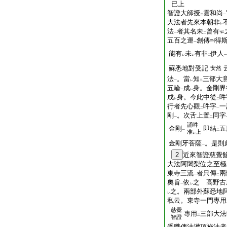
已上
智證大師授
雲和尚
二
一
大法者先來本朝非
レ
法
者其名未
曾有
一
二
五百之運
創傳
得
一
能有
未
有非
伊人
レ
レ
二
一
蘇悉地對受記
安然
法
。當
知
三部大
一
レ
二
五輪
成
身。金剛界
一
レ
成
身。今此中從
吽
レ
二
行者先心觀
吽字
一
二
一
剛
。次舌上置
同字
一
二
誦吽
金剛
即結
五
一
二
准
上
レ
金剛牙菩薩
。是則
一
2
近來智證慈覺
大法阿闍梨位之至極
東寺三流
者只傳
兩
一
二
奧旨
依
之 高野古
一
レ
之。兩部外蘇悉地
レ
私云。東寺一門專用
慈覺
專用
三部大法
二
智證
受職傳法灌頂祕法者