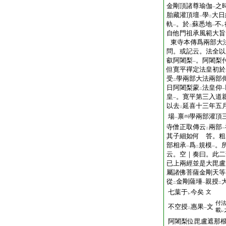
金剛頂諸尊瑜伽
之
一
胎藏灌頂壇
學
大日
一
二
軌
。於
蘇悉地
不
一
二
一
レ
自他門祖承風範大旨
東寺本傳爲兩部大
問。或記云。法全以
叡阿闍梨
。阿闍梨
一
但寛平禪定法皇初於
受
學兩部大法兩部
二
日阿闍梨蒙
法皇仰
二
一
皇
。寛平第三入道
一
以去
延喜十三年五
二
場
禀
學兩部灌頂
一
寺僧正取傳云
兩部
二
一
其子細如何 答。粗
部相承
爲
規模
。
一
二
一
云。空｜奏曰。此二
已上兩經並是大毘盧
屬諸佛菩薩金剛天等
從
金剛薩埵
親授
二
一
二
七葉于
今矣
文
レ
付
不空授
惠果
文
二
一
載
レ
阿闍梨位毘盧遮那