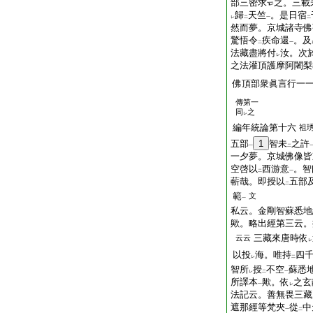
部三密求
之。三載
歸
天竺
。是日宿
レ
二
一
二
然而夢。京城諸寺佛
驚悟令
疾命還
。及
二
一
法藏盡將付
汝。次
レ
之法灌頂護摩阿闍梨
佛頂部衆眞言行一
傳第一
同
之
レ
編年統論第十六
祖
五部
1
智未
之許
一
二
一夕夢。京城佛像皆
空啓以
西游意
。智
二
一
蔪哉。即授以
五部
二
範
文
一
私云。金剛智蘇悉地
歟。略出經第三云。
三藏來唐時依
云云
レ
以投
海。唯持
四
レ
二
智所
授
不空
蘇悉
レ
二
一
所譯本
歟。依
之玄
一
レ
法記云。善無畏三藏
遮那經等梵夾
從
中
一
二