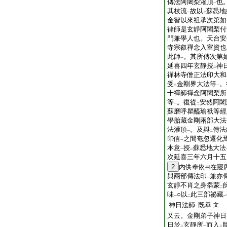
傳法阿闍梨灌頂
也
一
其枝流
故以
蘇悉地
一
二
金智以來祖承次第如
律師是玄靜阿闍梨付
門兼學人也。天台安
寺宗叡禪念入室資也
此師
。其所傳次第
一
延喜四年玄靜授
神
二
禪林寺僧正法印大和
受
金剛界大法等
。
二
一
十禪師禪念阿闍梨所
等
。復從
安然阿闍
一
二
蘇磨呼瞿醯瑜祇等經
學胎藏金剛兩部大法
法灌頂
。及與
傳法
一
二
印信
之間奄忽遷化
一
本意
授
蘇悉地大法
一
二
次延喜三年六月十五
2
内供奉依
在寢
與兩部傳法印
兼亦
一
玄靜不肖之身忝蒙
二
味
○以
此三部祕藏
一
二
一
神日法師
既畢
文
一
又云。金剛弟子神日
日於
玄靜所
而入
二
一
二