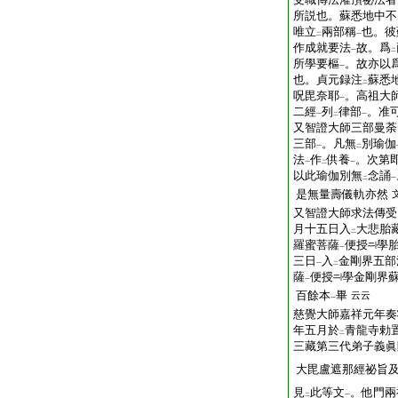
所説也。蘇悉地中不
唯立
兩部稱
也。彼
二
一
作成就要法
故。爲
一
二
所學要樞
。故亦以
一
也。貞元録注
蘇悉
二
呪毘奈耶
。高祖大
一
二經
列
律部
。准
一
二
一
又智證大師三部曼荼
三部
。凡無
別瑜伽
一
二
法
作
供養
。次第
一
二
一
以此瑜伽別無
念誦
二
一
是無量壽儀軌亦然
又智證大師求法傳受
月十五日入
大悲胎
二
羅蜜菩薩
便授
學
一
三日
入
金剛界五部
一
二
薩
便授
學金剛界
一
百餘本
畢
云云
一
慈覺大師嘉祥元年奏
年五月於
青龍寺勅
二
三藏第三代弟子義眞
大毘盧遮那經祕旨
見
此等文
。他門兩
二
一