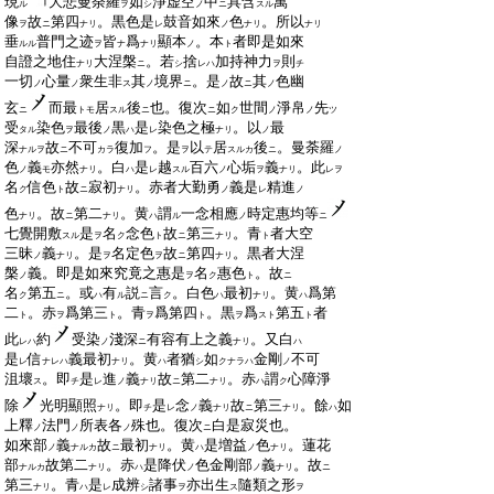
:
現
大悲曼荼羅
如
淨虚空
中
具含
萬
ル
ヲ
シ
ノ
ニ
スル
:
像
故
第四
。黒色是
鼓音如來
色
。所以
ヲ
ニ
ナリ
レ
ノ
ナリ
ナリ
:
垂
普門之迹
皆
爲
顯本
。本
者即是如來
ルル
ヲ
ナ
ナリ
ノ
ト
:
自證之地住
大涅槃
。若
捨
加持神力
則
ナリ
ニ
シ
レハ
ヲ
チ
:
一切
心量
衆生非
其
境界
。是
故
其
色幽
ノ
ノ
ス
ノ
ニ
ノ
ニ
ノ
:
玄
而最
居
後
也。復次
如
世間
淨帛
先
ニ
トモ
スル
ニ
ニ
ク
ノ
ノ
ツ
:
受
染色
最後
黒
是
染色之極
。以
最
タル
ヲ
ノ
ハ
レ
ナリ
ノ
:
深
故
不可
復加
。是
以
居
後
。曼荼羅
ナルヲ
ニ
カラ
フ
ヲ
テ
スルカ
ニ
ノ
:
色
義
亦然
。白
是
越
百六
心垢
義
。此
ノ
モ
ナリ
ハ
レ
スル
ノ
ヲ
ナリ
レヲ
:
名
信色
故
寂初
。赤者大勤勇
義是
精進
ク
ト
ニ
ナリ
ノ
レ
ノ
:
色
。故
第二
。黄
謂
一念相應
時定惠均等
ナリ
ニ
ナリ
ハ
ル
ノ
ニ
:
七覺開敷
是
名
念色
故
第三
。青
者大空
スル
ヲ
ク
ト
ニ
ナリ
ト
:
三昧
義
。是
名定色
故
第四
。黒者大涅
ノ
ナリ
ヲ
ヲ
ニ
ナリ
:
槃
義。即是如來究竟之惠是
名
惠色
。故
ノ
ヲ
ク
ト
ニ
:
名
第五
。或
有
説
言
。白色
最初
。黄
爲第
ク
ニ
ハ
ル
ニ
ク
ハ
ナリ
ハ
:
二
。赤
爲第三
。青
爲第四
。黒
爲
第五
者
ト
ヲ
ト
ヲ
ト
ヲ
スト
ト
:
此
約
受染
淺深
有容有上之義
。又白
レハ
ノ
ニ
ナリ
ハ
:
是
信
義最初
。黄
者猶
如
金剛
不可
レ
ナレハ
ナリ
ハ
シ
クナラハ
ノ
:
沮壞
。即
是
進
義
故
第二
。赤
謂
心障淨
ス
チ
レ
ノ
ナリ
ニ
ナリ
ハ
ク
:
除
光明顯照
。即
是
念
義
故
第三
。餘
如
ナリ
チ
レ
ノ
ナリ
ニ
ナリ
ハ
:
上釋
法門
所表各
殊也。復次
白是寂災也。
ノ
ノ
ノ
ニ
:
如來部
義
故
最初
。黄
是増益
色
。蓮花
ノ
ナルカ
ニ
ナリ
ハ
ノ
ナリ
:
部
故第二
。赤
是降伏
色金剛部
義
。故
ナルカ
ナリ
ハ
ノ
ノ
ナリ
ニ
:
第三
。青
是
成辨
諸事
亦出生
隨類之形
ナリ
ハ
レ
シ
ヲ
ス
ヲ