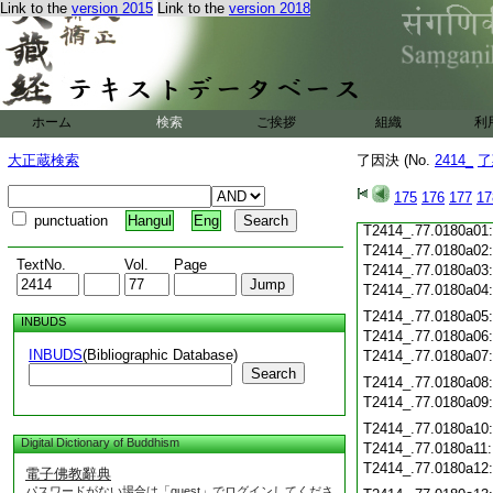
Link to the
version 2015
Link to the
version 2018
T2414_.77.0179c20
T2414_.77.0179c21
T2414_.77.0179c22
T2414_.77.0179c23
T2414_.77.0179c24
ホーム
検索
ご挨拶
T2414_.77.0179c25
組織
利
T2414_.77.0179c26
大正蔵検索
了因決 (No.
2414_
了
T2414_.77.0179c27
T2414_.77.0179c28
175
176
177
17
T2414_.77.0179c29
punctuation
Hangul
Eng
T2414_.77.0180a01
T2414_.77.0180a02
TextNo.
Vol.
Page
T2414_.77.0180a03
T2414_.77.0180a04
T2414_.77.0180a05
INBUDS
T2414_.77.0180a06
INBUDS
(Bibliographic Database)
T2414_.77.0180a07
Search
T2414_.77.0180a08
T2414_.77.0180a09
T2414_.77.0180a10
Digital Dictionary of Buddhism
T2414_.77.0180a11
T2414_.77.0180a12
電子佛教辭典
パスワードがない場合は「guest」でログインしてくださ