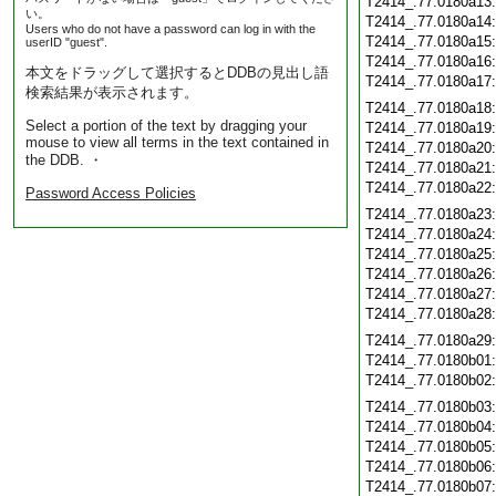
T2414_.77.0180a13
い。
T2414_.77.0180a14
Users who do not have a password can log in with the
T2414_.77.0180a15
userID "guest".
T2414_.77.0180a16
本文をドラッグして選択するとDDBの見出し語
T2414_.77.0180a17
検索結果が表示されます。
T2414_.77.0180a18
Select a portion of the text by dragging your
T2414_.77.0180a19
mouse to view all terms in the text contained in
T2414_.77.0180a20
the DDB. ・
T2414_.77.0180a21
T2414_.77.0180a22
Password Access Policies
T2414_.77.0180a23
T2414_.77.0180a24
T2414_.77.0180a25
T2414_.77.0180a26
T2414_.77.0180a27
T2414_.77.0180a28
T2414_.77.0180a29
T2414_.77.0180b01
T2414_.77.0180b02
T2414_.77.0180b03
T2414_.77.0180b04
T2414_.77.0180b05
T2414_.77.0180b06
T2414_.77.0180b07