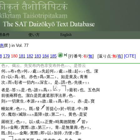
:
今此
曼荼羅
色
義
亦然
。以法界不思識
ノ
ノ
ノ
モ
ナリ
ノ
:
色
染
衆生
心
同
一淨菩提
味
。復次
ヲ
メテ
ノ
ヲ
ナラシム
ノ
ニ
ニ
:
如
世間
染
衣
先
以
灰水
洗
則
易
受
ク
ニ
ニハ
ヲ
ツ
テ
ヲ
ハ
チ
キ
ケ
:
染色
。今以
7
囉字門
焚燒
弟子
心垢
使
ヲ
テ
ヲ
シテ
ノ
ヲ
シム
:
成灰燼
。然
後
以
8
嚩字門
大慈悲
水
洗
ト
ニ
テ
ノ
ノ
ヲ
ヲ
:
用条件
之
使
純一清白
使い方
離
諸
9
戲論
English
。然後
染作
ヲ
ム
ニ
レ
ノ
ヲ
ニ
:
法界曼荼羅
令
種種
10
普門身
皆同
實相
ヲ
メ
ノ
ヲ
セ
ノ
惠
撰 ) in Vol. 77
:
色
也
ニ
:
次
有
兩偈。通
答
三門
。門中
云。當
以
ニ
リ
フ
ヲ
ニ
ヘテ
テ
8
179
180
181
182
183
184
185
[行番号:
有
/
無
] [返り点:
無
/
有
]
[CITE]
:
何
色
。今此
答
中
具
用
青黄赤白黒
五
ノ
ヲ
ノ
ノ
ニハ
ニ
フル
ノ
:
色
。偈云。先安布内色非安布外色
。是答云
ヲ
トハ
:
何
布
色
何
處
先起何
處
後
起
也。潔
レカ
キ
ヲ
レノ
ニカ
レノ
ニカ
ニ
サント
:
白
以
爲
初。赤色
爲
第二
。如是黄及
青漸
ヲ
テ
シ
ヲ
ス
ト
ヒ
:
次
而
彰者一切内
深玄
。是
謂
色
先後
ニ
モ
スル
ニ
レ
ク
ノ
ナリト
:
者是
答
是
色
誰
爲
最初
也。五色與
ハ
フル
ノ
ハ
ヲカ
スト
フ
ヲ
ト
:
前後兩釋也。潔白是毘盧遮那淨法界
色
ノ
ハ
:
則
一切衆生
本源
故
最
爲
初
。赤
是
寶
チ
ノ
ナオカ
ニ
トモ
ス
メト
ハ
レ
:
幢如來
色
。既
發
菩提心
於
明道
中
降
ノ
ナリ
ニ
ヲ
テ
ノ
ニ
:
伏
魔怨
滅除
蓋障
故
第二
。黄色
是娑
シ
ヲ
スルカ
ヲ
ニ
ナリ
ハ
:
羅樹王
色
。以
成
正覺
時萬徳開敷
皆
ノ
ナリ
テ
スル
ヲ
ナ
:
到
金剛
實際
故
第三
。青
是無量壽
色
。
ルヲ
ノ
ニ
ニ
ナリ
ハ
ノ
ナリ
:
既
到
金剛
實際
即
以
加持
方便
普
ニ
ヌレハ
ノ
ニ
チ
テ
ノ
ヲ
ク