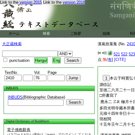
Link to the
version 2015
Link to the
version 2018
ホーム
検索
ご挨拶
組織
利
大正蔵検索
溪嵐拾葉集 (No.
241
521
522
523
点:
無
/
有
]
[CITE]
punctuation
Hangul
Eng
TextNo.
Vol.
Page
1
本云于時寛弘
源信記
INBUDS
至徳二六月二十一日
□所書寫了
INBUDS
(Bibliographic Database)
應永二
極月十
乙亥
Search
多田光明寺藏本所書
元祿十四年辛巳十一
現校閲
Digital Dictionary of Buddhism
十五年壬午二月十七
電子佛教辭典
パスワードがない場合は「guest」でログインしてくださ