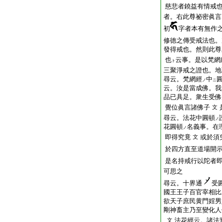
慈悲者鐃益有情戒
者。右此尊祕密眞言
初
字者本有無作
修徳之傳受戒法也。
發得戒也。然則此尊
也
云事。是以梵網
ト
三聚淨戒之證也。地
尋云。梵網經
中
ノ
ニ
云。汝是當成佛。我
品已具足。衆生受佛
覺位眞言諸佛子
文
尋云。法花中圓頓
ノ
花圓頓
名義事。在
ノ
即得究竟
或於須
文
於四方直至道場開
是名持戒行以陀者
可思之
尋云。十界通
受
國王王子百官宰相比
欲天子庶民黄門婬男
剛神畜主乃至變化人
法花經云。諸法
文