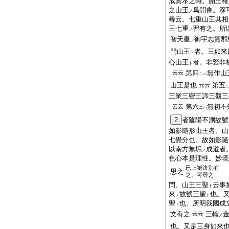
成實本之時。開三權
之山王
爲開會。深
ノ
尋云。七重山王其相
王七重
習有之。所
ノ
智天皇
御宇志賀郡
ノ
門山王
者。三如來
ト
心山王
者。非竪非
ト
第四
無作山
云云
ニハ
山王是也
第五
云云
三業三密三諦三觀三
第六
無初不
云云
ニハ
2
者陰陽不測故號
如影隨形山王者。山
七覺分也。故如影隨
以南方無垢
成道者
ノ
色心本是理性。妙境
已上祕決別有
思之
之。可尋之
問。山王三聖
云事
ト
來
故號三聖
也。
ノ
ト
聖
也。所明我國成
ト
文有之
三輪
云云
ノ
也。又是三身如來