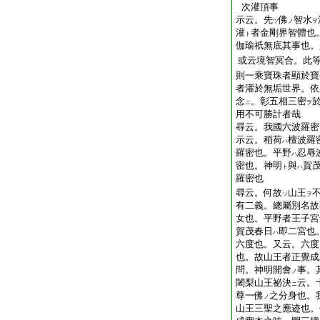
次灌頂事
示云。先
佛
智水
ツ
ノ
ヲ
灌
者金剛界智體也
ト
伽瑜祇無底其事也。
或云境智冥合。此
則一乘寶珠者顯於寶
者灌於無垢世界。依
念
。彰五相三密
ニ
ヲ
用不可勝計者哉
尋云。我國六波羅密
示云。稻荷
檀波羅
ハ
羅密也。平野
忍辱
ハ
密也。神明
與
賀
ト
ハ
羅密也
尋云。何故
山王
ソ
ヲ
有二義。總屬別名故
女也。平野者王子宮
賀茂春日
即二宮也
ハ
六度也。又云。六度
也。故山王者正覺成
問。神明開會
事。
ノ
闍梨山王祕決
云。
ニ
尊一佛
之分身也。
ノ
山王三聖之應迹也。