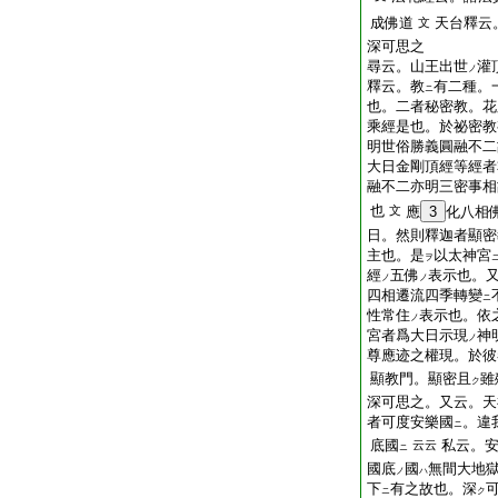
成佛道
天台釋云
文
深可思之
尋云。山王出世
灌
ノ
釋云。教
有二種。
ニ
也。二者秘密教。花
乘經是也。於祕密教
明世俗勝義圓融不二
大日金剛頂經等經者
融不二亦明三密事相
也
文
應
3
化八相
日。然則釋迦者顯密
主也。是
以太神宮
ヲ
經
五佛
表示也。
ノ
ノ
四相遷流四季轉變
ニ
性常住
表示也。依
ノ
宮者爲大日示現
神
ノ
尊應迹之權現。於彼
顯教門。顯密且
雖
ク
深可思之。又云。天
者可度安樂國
。違
ニ
底
國
私云。
云云
ニ
國底
國
無間大地
ノ
ハ
下
有之故也。深
ニ
ク