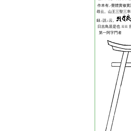
作本有
覺體實修實
ノ
尋云。山王三聖三率
録
説
云。
ノ
ニ
日吉鳥居是也
云云
第一阿字門者