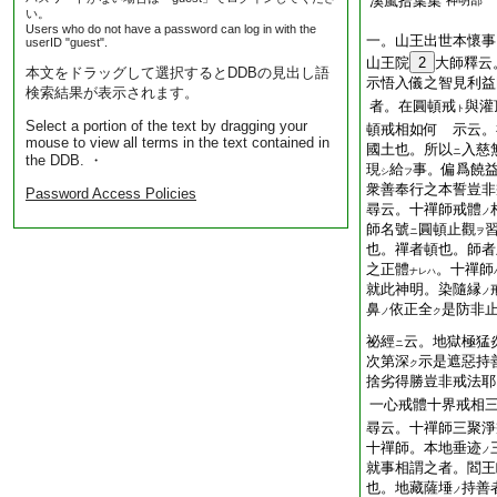
溪嵐拾葉集
神明部
い。
Users who do not have a password can log in with the
一。山王出世本懷事
userID "guest".
山王院
2
大師釋云
本文をドラッグして選択するとDDBの見出し語
示悟入儀之智見利益
検索結果が表示されます。
者。在圓頓戒
與灌
ト
Select a portion of the text by dragging your
頓戒相如何 示云。
mouse to view all terms in the text contained in
國土也。所以
入慈
ニ
the DDB. ・
現
給
事。偏爲饒
シ
フ
衆善奉行之本誓豈非
Password Access Policies
尋云。十禪師戒體
ノ
師名號
圓頓止觀
ニ
ヲ
也。禪者頓也。師者
之正體
。十禪師
ナレハ
就此神明。染隨縁
ノ
鼻
依正全
是防非
ノ
ク
祕經
云。地獄極猛
ニ
次第深
示是遮惡持
ク
捨劣得勝豈非戒法耶
一心戒體十界戒相
尋云。十禪師三聚淨
十禪師。本地垂迹
ノ
就事相謂之者。閻王
也。地藏薩埵
持善
ノ