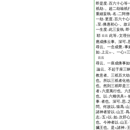
即是度
百六十心等
二
祇劫
。超二劫瑜祇
一
重細妄執
名
二阿僧
一
二
一劫
更度
百六十心
一
二
至
佛惠初心
。故
レ
二
一
一生度
此三妄執
即
二
一
耶
此等
文理
云云
ノ
應成佛云事。深可
レ
尋云。一念成覺
事
ノ
如
上云
。一心
カ
ヲ
二
一
云云
尋云。一座成佛事如
論云。不起于座三
教意者。三祇百大劫
也。所以三祇者化他
也。然則三祇即是三
者
六度萬行也。六
ト
也。以
六種供具
ヲ
二
一
事
者也。深可
思
一
レ
レ
問。何故以
猿爲
山
レ
二
諸神者皆以
山王
爲
二
一
志
五
以
如
次肝
ノ
ヲ
二
レ
也。今神者以
山王
二
一
臟王也。是
諸神
モ
ノ