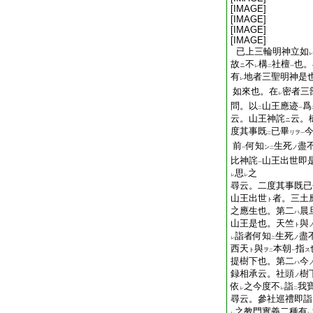
[IMAGE]
[IMAGE]
[IMAGE]
[IMAGE]
已上三輪明神立如
レ
故
不
構
社檀
也。
ニ
レ
二
一
有
地者三聖明神是
レ
如來也。在
密者三
レ
問。以
山王應迹
爲
二
一
云。山王神詫
云。
ニ
度
其
事
既
已
畢
リヲ
二
一
前
何
知
生死
盡
ン
ノ
一
二
比神詫
山王出世即
一
思
之
レ
レ
尋云。二度其事既已
山王出世
者。三土
ト
之應生也。第二
晨
ハ
山王是也。天竺
與
ト
詣者何知
生死
盡
ノ
レ
二
西天
與
本朝
指
ト
ヲ
ス
二
一
提樹下也。第二
今
ハ
録相承云。社頭
樹
ノ
依
之今度不
詣
我
レ
レ
二
尋云。參社巡禮即詣
之教門實義二種有