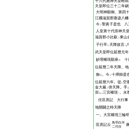
十六代應神天皇輕島
天皇即位三十二年鎭
大明神顯御。第四
江國滋賀郡垂迹八幡
今
聖眞子是也 八
ノ
人皇第十代崇神天
滋賀郡小比叡
東山
ノ
子行卒
天降故言
シ
二
武天皇即位延暦元年
妙理權現顯座
十
ス
位延暦二年天降。地
御
。今
十禪師是
ス
ノ
位延暦六年。從
空
レ
金大巖
傍天降。手
ノ
崇
三宮權現
。永
ム
二
一
任匡房記 大行事
地開闢之時天降
一。大宮權現三輪
鳥羽白河
匡房記云
二代任