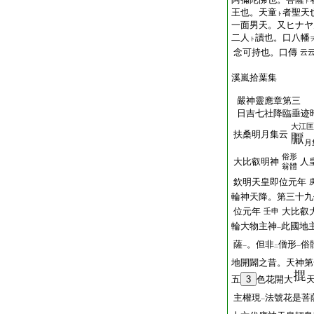
ト
王也。天童
者聖天
ト
一面男天。又ヒナヤ
二人
讀也。口八幡
ト
念可持也。口傳
云
溪嵐拾葉集
嚴神靈應章第三
日吉七社降臨垂迹
大江匡
扶桑明月集云
月
俗形
大比叡明神
人
翁體
欽明天皇即位元年
輪神天降。第三十九
位元年
大比叡
壬申
輪大物主神
此國地
一
薩
。但非
僧形
俗
一
二
一
地開闢之昔。天神第
五
3
色花開大
主權現
法號花是菩
一