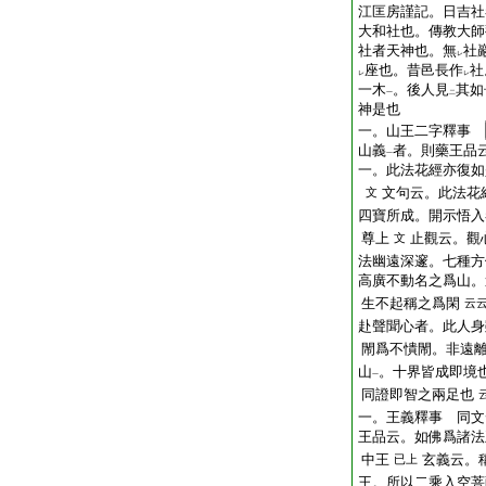
江匡房謹記。日吉社
大和社也。傳教大師
社者天神也。無
社
レ
座也。昔
邑
長
作
社
レ
レ
一木
。後人見
其如
一
二
神是也
一。山王二字釋事
山義
者。則藥王品
一
一。此法花經亦復如
文句云。此法花
文
四寶所成。開示悟入
尊上
止觀云。觀
文
法幽遠深邃。七種方
高廣不動名之爲山。
生不起稱之爲閑
云
赴聲聞心者。此人身
閙爲不憒閙。非遠
山
。十界皆成即境
一
同證即智之兩足也
一。王義釋事 同文
王品云。如佛爲諸法
中王
玄義云。
已上
王。所以二乘入空菩