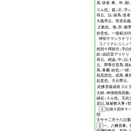
爲
使者
事。申
顯
ハ
二
一
二
スル也。篇
示
字
ニ
ノ
ヲ
尋云。以
猿爲
使者
レ
二
大義序云。菅原在義
之氣也。無
所
擁
レ
二
抄意也。一俊範法印
神垣ヤマシラナリ
コノミナレニシノ
然則十禪師方
手白
ニ
給
由詫宣アリケリ
フ
尋云。經論
中
以
ノ
ニ
レ
云。釋尊往昔爲
猿
レ
爲
眷屬
給也
一經
ト
二
一
苑其證也。或爲
雁
二
起是也。天台釋云。
此佛菩薩成就
云云
大師
神僧授與四教
ノ
縁起
スル也。又此
ト
是以
猿祕教大事
習
ヲ
レ
1
元祿十四年十
閲
壬午十二月十八日重
2
一。八幡習事。
阿彌陀佛也。菩薩