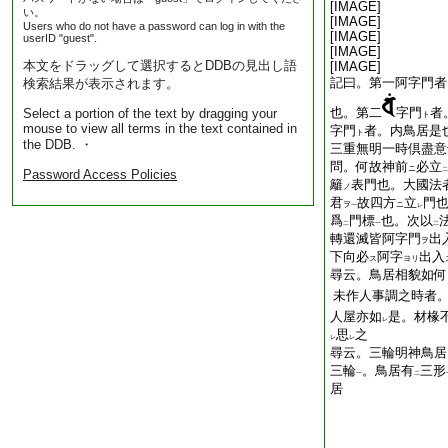
[IMAGE]
い。
[IMAGE]
Users who do not have a password can log in with the
[IMAGE]
userID "guest".
[IMAGE]
本文をドラッグして選択するとDDBの見出し語
[IMAGE]
記曰。第一阿字門者
検索結果が表示されます。
也。第二
字門
者
Select a portion of the text by dragging your
ト
mouse to view all terms in the text contained in
字門
者。内鳥居是
ト
the DDB. ・
三重無明一時倶盡意
問。何故神前
必立
ニ
二
Password Access Policies
籬
表門也。大國法
ノ
君
故四方
立
門
ヲ
ニ
一
レ
爲
門標
也。次以
二
一
二
轉還滅皆阿字門
出
ヲ
下向必
阿字
出入
ス
ヨリ
尋云。鳥居相貌如何
未作人事調之時者
人屋亦如
是。材椽
レ
思
之
レ
レ
尋云。三輪明神鳥居
三輪
。鳥居有
三形
一
二
居