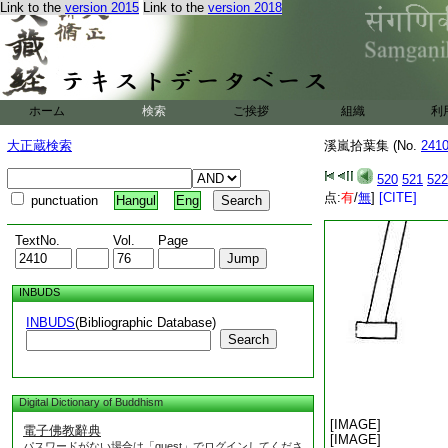
Link to the
version 2015
Link to the
version 2018
ホーム
検索
ご挨拶
組織
利
大正蔵検索
溪嵐拾葉集 (No.
241
520
521
522
点:
有
/
無
]
[CITE]
punctuation
Hangul
Eng
TextNo.
Vol.
Page
INBUDS
INBUDS
(Bibliographic Database)
Search
Digital Dictionary of Buddhism
[IMAGE]
電子佛教辭典
[IMAGE]
パスワードがない場合は「guest」でログインしてくださ