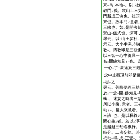
レ
レ
來
爲
本地
。以
社
一
二
一
二
教門
義。次山上三
ノ
門新成三佛也。社頭
來也。故本門
意者
ノ
三佛也。如
是開佛
レ
鷲山
儀式也。深可
一
レ
尋云。以
山王參社
二
一
示云。大小半滿
諸
ノ
教
。四教即是三觀
一
以三智一心中得具一
名
開佛知見
也。
ト
二
一
一心
了
衆途於三
一
二
念中止觀現前即是
思
之
レ
レ
尋云。菩薩要經三劫
於
一念
開
佛知見
二
一
二
一
執
。迷妄之時者三
一
所以小乘
意者。三
ノ
劫
。世大乘意者。
ト
一
三諦
也。是以釋義
一
間心生
者。若以
淨
上
二
是超越三劫瑜祇行。
時分。二者妄執。若
祇劫
得
成
正覺
。
一
レ
二
一