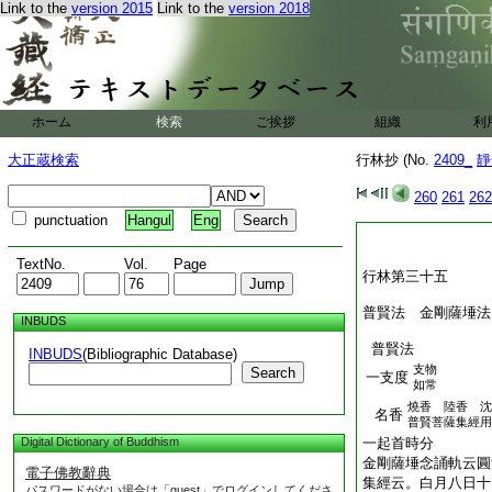
Link to the
version 2015
Link to the
version 2018
ホーム
検索
ご挨拶
組織
利
大正蔵検索
行林抄 (No.
2409_
靜
260
261
262
punctuation
Hangul
Eng
TextNo.
Vol.
Page
行林第三十五
普賢法 金剛薩埵法
INBUDS
普賢法
INBUDS
(Bibliographic Database)
支物
Search
一支度
如常
燒香 陸香 沈
名香
普賢菩薩集經用
Digital Dictionary of Buddhism
一起首時分
金剛薩埵念誦軌云圓
電子佛教辭典
集經云。白月八日十
パスワードがない場合は「guest」でログインしてくださ