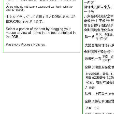
一向方
い。
Users who do not have a password can log in with the
薩埵軌云面向東方。
userID "guest".
一行法
八家祕録諸經部之中
本文をドラッグして選択するとDDBの見出し語
趣般若･仁王般若･
検索結果が表示されます。
擧普賢修行儀軌等所
Select a portion of the text by dragging your
金剛頂瑜伽他化自在
mouse to view all terms in the text contained in
不空。貞元録
軌一卷
the DDB. ・
海･仁･珍
Password Access Policies
大樂金剛薩埵修行
金剛頂勝初瑜伽經中
不空 貞
誦儀軌一卷
元海仁
金剛頂瑜伽五祕密
行念誦儀軌。圓覺。仁
剛薩埵五祕密修行念誦
私云。右四本諸菩
之
云云
私云。上四重出
云
金剛頂勝初瑜伽普
法經 云云