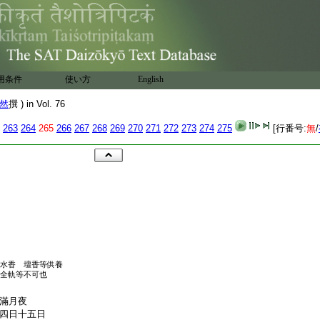
用条件
使い方
English
然
撰 ) in Vol. 76
263
264
265
266
267
268
269
270
271
272
273
274
275
[行番号:
無
/
水香 壇香等供養
全軌等不可也
滿月夜
四日十五日