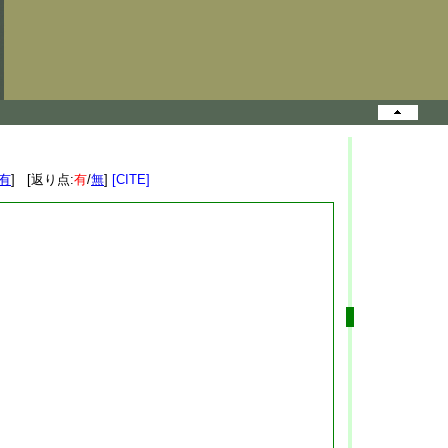
有
] [返り点:
有
/
無
]
[CITE]