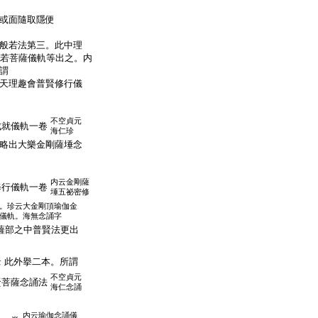
或面隨取隱便
般若法第三。此中理
般若菩薩儀軌等出之。内
謂
天理趣會普賢修行儀
。
不空貞元
成就儀軌一卷
海仁珍
略出大樂金剛薩埵念
内云金剛薩
修行儀軌一卷
埵五祕密修
。珍云大金剛頂瑜伽金
儀軌。海無念誦字
薩部之中普賢法更出
此外擧二本。所謂
云
不空貞元
賢菩薩念誦法
海仁念誦
内云瑜伽念誦儀