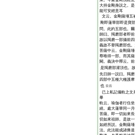
大持金剛身説之。是
能可安經意耳
文云。金剛薩埵五
剛即蓮華部即是寶
問。此約五部也。爾
師曰。羯磨部者即前
故以羯磨一部攝前四
義故不擧羯磨部也。
菩薩中云。金剛薩埵
尊唯得一部。而其薩
闕。義決中釋云。前
是羯磨部灌頂也。
先日師一説曰。羯磨
四部中五種六種護摩
也
云云
已上私記儀軌之文
畢
軌云。瑜伽者行住坐
繞。處大蓮華同一月
菩薩。即一切如來長
切如來祖師。是故一
如經所説。金剛薩埵
法。此法能成諸佛道