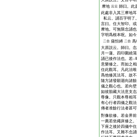
摩地
師曰。此
云云
此處非入其三摩地耳
私云。誦百字明了
言曰。住大智印。或
摩地。可無限念誦也
字明爲根本呪。如今
薩怛縛
爲
二合
二合
大原説云。師曰。念
月一蓮。四印圍繞䔽
誦已後作法也。若
ハ
意樂修之。而如之相
住此觀耳。凡此法唯
爲他修其法耳。故不
隨方諸發願迴向諸餘
儀之觀心也。若向壁
如彼胎藏大法意支念
尊像。只觀本尊相耳
有心行者四儀之觀法
傳者准餘行法者甚可
對像欲修。若金界前
一薦若坐繩床修之。
下座之後於四儀中住
作法耳。又雜不念誦