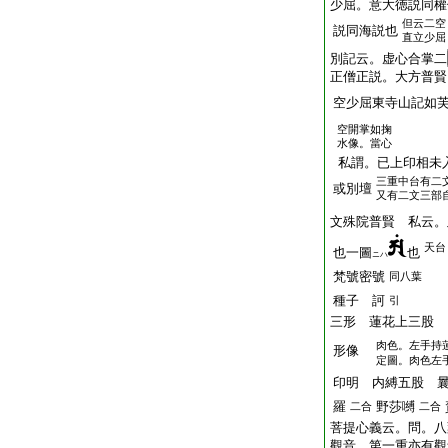
少屈。意大徳説同權
但云二空
説同海説也
直立少屈
別記云。虚心合掌二
正僧正説。大方普賢
空少屈東寺山記如
空開掌如掬
水像。當心
私謂。已上印相未
三重中台有二
或別壇
又有二文三部
文殊院普賢 私云。
天台
也一圖
也
ニハ
梵號密號
同八葉
種子 訶
引
三形 蓮花上三股
肉色。左手持
形像
定圖。肉色左
印明 内縛五股 曩
羅
野莎嚩
二合
二合
菩提心義云。問。八
觀音。第一重亦有觀