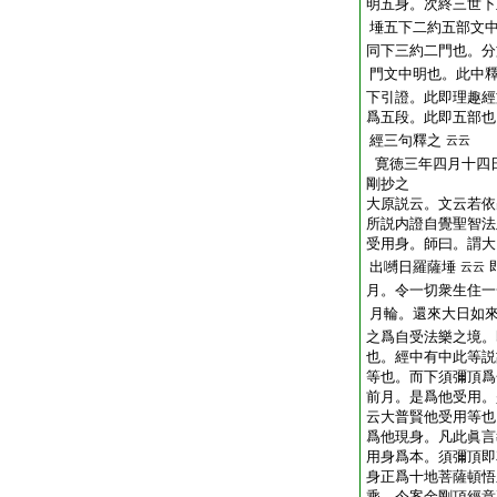
明五身。次終三世下
埵五下二約五部文
同下三約二門也。分
門文中明也。此中
下引證。此即理趣經
爲五段。此即五部也
經三句釋之
云云
寛徳三年四月十四
剛抄之
大原説云。文云若依
所説内證自覺聖智法
受用身。師曰。謂大
出嚩日羅薩埵
云云
月。令一切衆生住一
月輪。還來大日如
之爲自受法樂之境。
也。經中有中此等説
等也。而下須彌頂爲
前月。是爲他受用。
云大普賢他受用等也
爲他現身。凡此眞言
用身爲本。須彌頂即
身正爲十地菩薩頓悟
乘。今案金剛頂經意