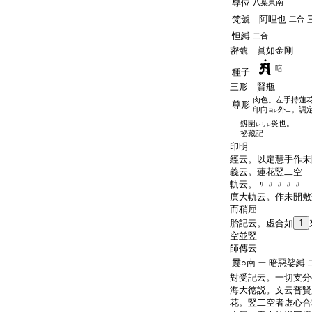
尊位
八葉東南
梵號 阿哩也
二合
怛縛
二合
密號 眞如金剛
暗
種子
三形 賢瓶
肉色。左手持蓮
尊形
印向
外
。調
ヨ
ニ
レ
釼圍
炎也。
レリ
レ
祕藏記
印明
經云。以定慧手作未
義云。蓮花竪二空
軌云。〃〃〃〃〃
廣大軌云。作未開敷
而稍屈
胎記云。虚合如
1
空並竪
師傳云
曩○南
暗惡娑縛
一
對受記云。一切支分
海大徳説。文云普賢
花。竪二空者虚心合