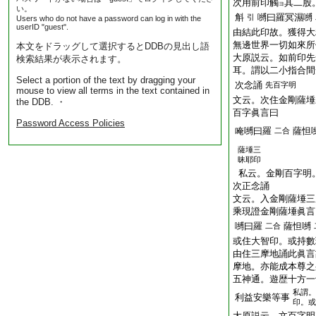
次用前印觸
其二股
ヨ
い。
斛
嚩曰羅冥濕嚩
引
Users who do not have a password can log in with the
userID "guest".
由結此印故。獲得大
無邊世界一切如來所
本文をドラッグして選択するとDDBの見出し語
大原説云。如前印先
検索結果が表示されます。
耳。謂以二小指合間
Select a portion of the text by dragging your
次念誦
先百字明
mouse to view all terms in the text contained in
文云。次住金剛薩埵
the DDB. ・
百字眞言曰
Password Access Policies
唵嚩曰羅
薩怛
二合
薩埵三
昧耶印
私云。金剛百字明
次正念誦
文云。入金剛薩埵三
乘現證金剛薩埵眞言
嚩曰羅
薩怛嚩
二合
或住大智印。或持數
由住三摩地誦此眞言
摩地。亦能成本尊之
五神通。遊歴十方一
私謂。
利益安樂等事
印。或
大原説云。文百字明