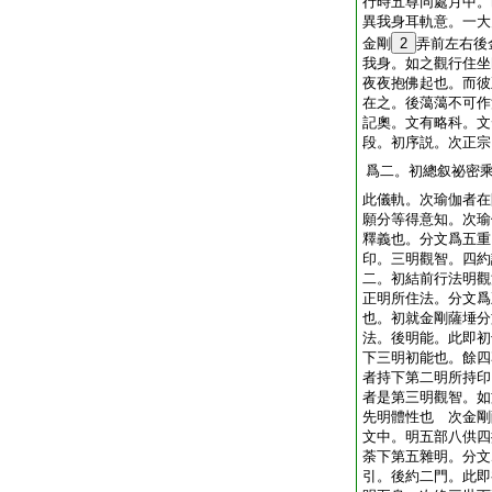
行時五尊同處月中。
異我身耳軌意。一大
金剛
2
弄前左右後
我身。如之觀行住坐
夜夜抱佛起也。而彼
在之。後䔽䔽不可作
記奧。文有略科。文
段。初序説。次正宗
爲二。初總叙祕密
此儀軌。次瑜伽者在
願分等得意知。次瑜
釋義也。分文爲五重
印。三明觀智。四約
二。初結前行法明觀
正明所住法。分文爲
也。初就金剛薩埵分
法。後明能。此即初
下三明初能也。餘四
者持下第二明所持印
者是第三明觀智。如
先明體性也 次金剛
文中。明五部八供四
荼下第五雜明。分文
引。後約二門。此即