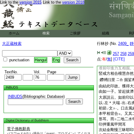
Link to the
version 2015
Link to the
version 2018
弱嚩曰羅
涅哩
二合
由結此印故。能斷微
大原説云。以先印合
各押風。如彈指也。
准前印右智押左禪相
ホーム
検索
ご挨拶
組織
利
吽嚩曰羅
計里
二合
由結此印故。能拔濟
大正蔵検索
行林抄 (No.
2409_
靜
皆獲大安樂三摩地
大原説云。以先印而
257
258
259
付之。而以右空重左
点:
有
/
無
]
[CITE]
punctuation
Hangul
Eng
次結愛金剛三昧耶印
准前印進力互相掘。
TextNo.
Vol.
Page
竪戒方相合檀慧亦然
鑁嚩曰里
掘娑
二合
由結此印故。獲得大
INBUDS
由如一子。皆起拔濟
INBUDS
(Bibliographic Database)
大原説云。如前印以
Search
以
左＊大端
出
右
二
一
二
初節
文
。口左風
ノ
ヲ
一
本甲相背合
。又其
ヨ
形耳。而
二地二水
テ
Digital Dictionary of Buddhism
印押重風甲間耳
電子佛教辭典
次結金剛慢三昧耶印
パスワードがない場合は「guest」でログインしてくださ