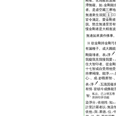
剛者。名爲般若波羅
滯無礙。如
金剛能
二
者。是虚空藏三摩地
無邊衆生溺貧
1
𨖊
皆令滿足。愛金剛者
脱。愍念無邊受苦有
慢金剛者是大精進波
無邊如來廣作佛事
欲金剛持金剛弓
法
有漏種子。成大圓鏡
剛薩埵者。表
淨
四
我癡我見我慢我愛
ト
上
住大智印者。從金剛
十七智成自受用他受
持摩竭憧。能淨
メテ
三
心
。成
妙觀察智
一
二
一
表
淨
五識質礙
下
二
有情
皆頓今成佛能
一
私云。已上明五尊
智
上
所持印并功能
染淨分
依他性
知
ノ
ル
一
計里計羅者以
無染
二
依他
與
果徳
位
ト
ノ
ノ
二