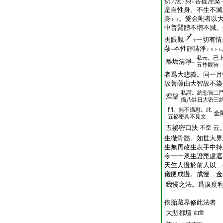
切
法
與
菩提涅槃
ノ
ト
二
是自性身。不生不滅
身
。愛金剛者以
ナリ
中普賢體不増不減。
肉眼觀
一切有情
下
蔽
本性靜清淨
ナリト
一
上
私云。已
離垢清淨
一
五尊觀智
者爲大悲義。同一月
故菩薩由大智故不染
私謂。約悲智二
涅槃
攝八供日大密三
門。無不攝惠。此
金
五祕密具不見文
五祕密口決
云
不空
生徹骨髓。如世大界
生無再改生表手中持
令一一衆生證毘盧遮
天竺人慢於前人以二
儀便成慢。成慢二金
我慢之法。爲廣度
依胎藏界修此法者
大悲都壇
如常