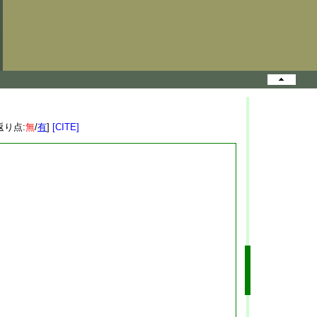
返り点:
無
/
有
]
[CITE]