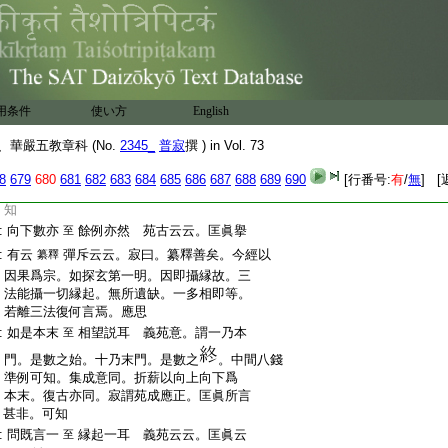
:
餘九數成縁起數。言向下者。以十爲本
:
數。乃至以一爲本數。成縁起數。向上向下
:
理歸一致。但義門異而已。十數縁成。喩如
:
棟梁縁柱等縁成一舍。無一椽一柱便非
:
是舍。如其一數。由二乃至十得一名義。若
:
於二乃至十。闕一一數不成。如一數縁成。
用条件
使い方
English
:
二乃至十亦復如是。縁生無性之妙喩。深思
:
可知。一乃至十縁成同體故。一中攝餘而
華嚴五教章科 (No.
2345_
普寂
撰 ) in Vol. 73
:
不相由。二乃至十亦然。縁成異體故一非是
:
二乃至十。即藉二乃至十成一之義。是相
8
679
680
681
682
683
684
685
686
687
688
689
690
[行番号:
有
/
無
] [
:
由義一乃至十空有有力無力等義。應准此
:
知
:
向下數亦
餘例亦然 苑古云云。匡眞擧
至
:
有云
彈斥云云。寂曰。纂釋善矣。今經以
纂釋
:
因果爲宗。如探玄第一明。因即攝縁故。三
:
法能攝一切縁起。無所遺缺。一多相即等。
:
若離三法復何言焉。應思
:
如是本末
相望説耳 義苑意。謂一乃本
至
:
門。是數之始。十乃末門。是數之
。中間八錢
:
準例可知。集成意同。折薪以向上向下爲
:
本末。復古亦同。寂謂苑成應正。匡眞所言
:
甚非。可知
:
問既言一
縁起一耳 義苑云云。匡眞云
至