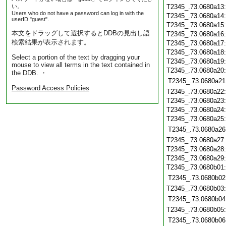
い。
T2345_.73.0680a13
Users who do not have a password can log in with the
T2345_.73.0680a14
userID "guest".
T2345_.73.0680a15
本文をドラッグして選択するとDDBの見出し語
T2345_.73.0680a16
検索結果が表示されます。
T2345_.73.0680a17
T2345_.73.0680a18
Select a portion of the text by dragging your
T2345_.73.0680a19
mouse to view all terms in the text contained in
T2345_.73.0680a20
the DDB. ・
T2345_.73.0680a21
Password Access Policies
T2345_.73.0680a22
T2345_.73.0680a23
T2345_.73.0680a24
T2345_.73.0680a25
T2345_.73.0680a26
T2345_.73.0680a27
T2345_.73.0680a28
T2345_.73.0680a29
T2345_.73.0680b01
T2345_.73.0680b02
T2345_.73.0680b03
T2345_.73.0680b04
T2345_.73.0680b05
T2345_.73.0680b06