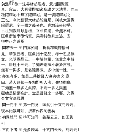
:
勿濫
教一法界縁起理者。意指圓覺經
:
耳。寂曰。大圓覺即如來所證之大法界。而三
:
種陀羅尼中無字陀羅尼。是一切陀羅尼之
:
王也。今此普賢大縁起陀羅尼。與彼大圓覺
:
陀羅尼。全一體之義分也。豈敢論軒輕乎。
:
古祖判教隨順悉檀。互相抑揚。全無不可。
:
匡眞所論率墮情窠。局滯於教判之迹。安
:
得中正之道焉
:
問若去一
門亦如是 折薪釋義穩暢可
至
:
見。華嚴云者。匡眞指十忍品。考十忍品無
:
文。光明覺品云。一中解無量。無量之中解
:
一。唐經十三云。了知差別法不著於言説。
:
無有一與多。是名隨佛教。多中無一性。一
:
亦無有多。如是二共捨普入佛功徳
寂
文
:
曰。若人欲知一多相即相入者。先須徹底
:
了知無一無多之眞際。不則一多之與無
:
礙總是情謂妄計。豈是普賢之一多耶。光覺
:
金文宜深尋思
:
問一門中
第一門竟 匡眞引十玄門云云。
至
:
現本錯誤可知。折薪作四句善矣
:
初異體門
準可知耳 義苑云云。如匡眞
至
:
引
:
言向下者
是多錢耳 十玄門云云。苑云云｣
至