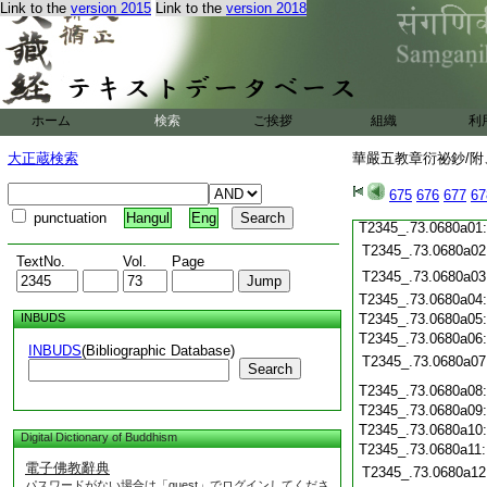
Link to the
version 2015
Link to the
version 2018
T2345_.73.0679c19
T2345_.73.0679c20
T2345_.73.0679c21
T2345_.73.0679c22
T2345_.73.0679c23
T2345_.73.0679c24
ホーム
検索
ご挨拶
組織
利
T2345_.73.0679c25
T2345_.73.0679c26
大正蔵検索
華嚴五教章衍祕鈔/附、
T2345_.73.0679c27
T2345_.73.0679c28
675
676
677
67
T2345_.73.0679c29
punctuation
Hangul
Eng
T2345_.73.0680a01
T2345_.73.0680a02
TextNo.
Vol.
Page
T2345_.73.0680a03
T2345_.73.0680a04
INBUDS
T2345_.73.0680a05
T2345_.73.0680a06
INBUDS
(Bibliographic Database)
T2345_.73.0680a07
Search
T2345_.73.0680a08
T2345_.73.0680a09
T2345_.73.0680a10
Digital Dictionary of Buddhism
T2345_.73.0680a11
電子佛教辭典
T2345_.73.0680a12
パスワードがない場合は「guest」でログインしてくださ