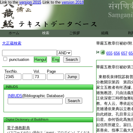
Link to the
version 2015
Link to the
version 2018
ホーム
検索
ご挨拶
組織
利
大正蔵検索
華嚴五教章衍祕鈔/附、
655
656
657
65
punctuation
Hangul
Eng
華嚴五教章衍祕鈔第
TextNo.
Vol.
Page
東都長泉律院苾芻普
分教開宗第四 第四
INBUDS
家立五教者有何憑據
雖無教證。只由法義
INBUDS
(Bibliographic Database)
泛依深密三時楞伽漸
Search
教。有人云。專依起
意雖通依衆典以立教
自此經故。孔目章云
日星。奈何昏此爲無
Digital Dictionary of Buddhism
起信而所建立。寂曰
電子佛教辭典
甚善矣。指事三義大
パスワードがない場合は「guest」でログインしてくださ