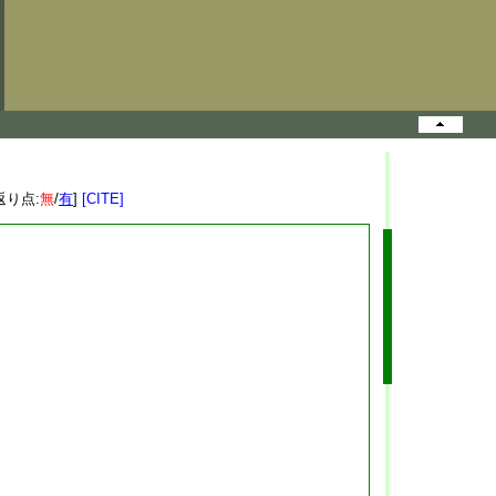
返り点:
無
/
有
]
[CITE]