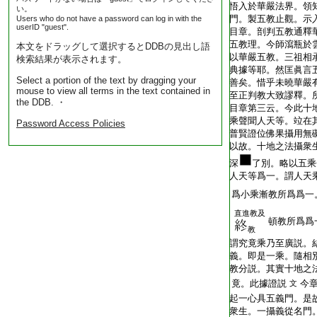
悟入於華嚴法界。領
い。
門。製五教止觀。示
Users who do not have a password can log in with the
userID "guest".
目章。剖判五教通釋
五教理。今師瀉瓶於
本文をドラッグして選択するとDDBの見出し語
以華嚴五教。三祖相
検索結果が表示されます。
典據等耶。然匡眞言
Select a portion of the text by dragging your
善矣。惜乎未曉華嚴
mouse to view all terms in the text contained in
至正判教大致謬釋。
the DDB. ・
目章第三云。今此十
乘聲聞人天等。竝在
Password Access Policies
普賢證位佛果攝用無
以故。十地之法攝衆
深
了別。略以五乘
人天等爲一。謂人天
爲小乘漸教所爲爲一
直進教及
頓教所爲爲
教
謂究竟乘乃至廣説。
義。即是一乘。隨相
教分説。其實十地之
竟。此據證説
今
文
起一心具五義門。是
衆生。一攝義從名門