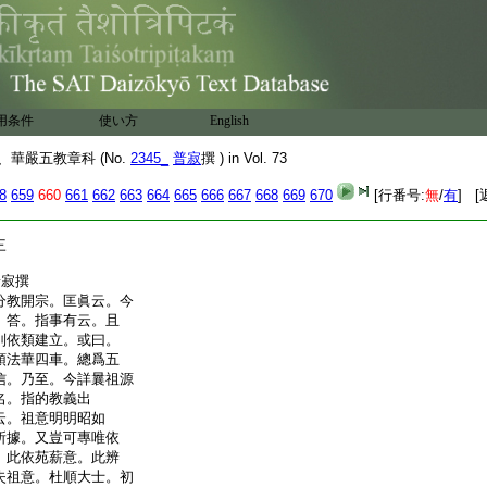
用条件
使い方
English
華嚴五教章科 (No.
2345_
普寂
撰 ) in Vol. 73
8
659
660
661
662
663
664
665
666
667
668
669
670
[行番号:
無
/
有
] [
三
寂撰
分教開宗。匡眞云。今
。答。指事有云。且
別依類建立。或曰。
頓法華四車。總爲五
信。乃至。今詳曩祖源
名。指的教義出
云。祖意明明昭如
所據。又豈可專唯依
。此依苑薪意。此辨
失祖意。杜順大士。初