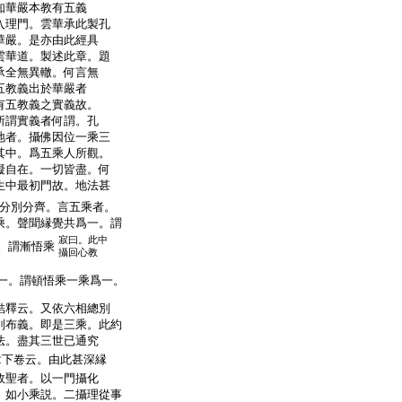
知華嚴本教有五義
入理門。雲華承此製孔
華嚴。是亦由此經具
雲華道。製述此章。題
承全無異轍。何言無
五教義出於華嚴者
有五教義之實義故。
所謂實義者何謂。孔
地者。攝佛因位一乘三
其中。爲五乘人所觀。
礙自在。一切皆盡。何
生中最初門故。地法甚
分別分齊。言五乘者。
乘。聲聞縁覺共爲一。謂
寂曰。此中
。謂漸悟乘
攝回心教
一。謂頓悟乘一乘爲一。
結釋云。又依六相總別
別布義。即是三乘。此約
法。盡其三世已通究
章下卷云。由此甚深縁
故聖者。以一門攝化
。如小乘説。二攝理從事