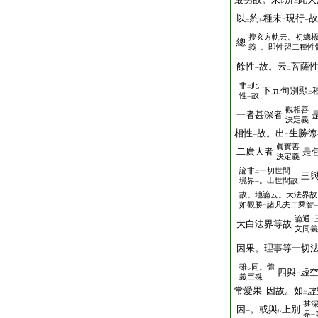
レ
二
以
約
種未
現行
故
三
レ
二
一
搜玄方軌云。初總
總
義
。即性習二種性
一
餘性
故。云
菩薩
一
二
非
此
二
下五句別顯
二
性
故
一
觀相善
一者甚深者
決定義
相性
故。出
生勝徳
一
二
眞實善
二廣大者
是
決定義
論非
一切世間
二
三
境界
。出世間故
一
故。地論云。大法界故
如觀勝
諸凡夫二乘智
二
一
論通
二
大白法界等故
文同義
因果。理事等一切
雖
同。體
レ
四與
虚
二
義巨殊
常愛果
因故。如
虚
一
二
甚
因
。或與
上別
一
レ
界
一