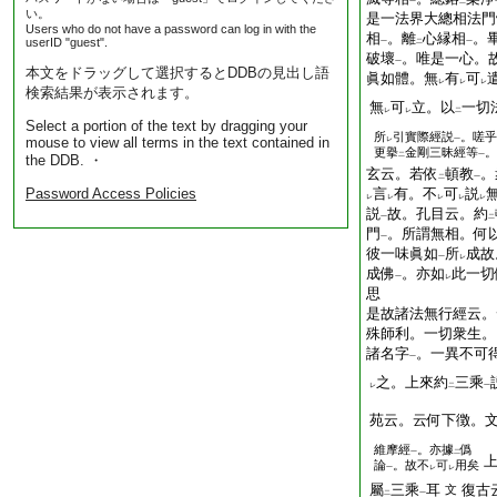
一
二
い。
是一法界大總相法門
Users who do not have a password can log in with the
相
。離
心縁相
。
userID "guest".
一
二
一
破壞
。唯是一心。
一
本文をドラッグして選択するとDDBの見出し語
眞如體。無
有
可
レ
レ
レ
検索結果が表示されます。
無
可
立。以
一切
レ
レ
二
Select a portion of the text by dragging your
所
引實際經説
。嗟乎
mouse to view all terms in the text contained in
レ
一
更擧
金剛三昧經等
。
二
一
the DDB. ・
玄云。若依
頓教
。
二
一
Password Access Policies
言
有。不
可
説
レ
レ
レ
レ
レ
説
故。孔目云。約
一
二
門
。所謂無相。何
一
彼一味眞如
所
成
一
レ
成佛
。亦如
此一切
一
レ
思
是故諸法無行經云。
殊師利。一切衆生。
諸名字
。一異不可
一
之。上來約
三乘
レ
二
一
苑云。云何下徴。
維摩經
。亦據
僞
一
二
論
。故不
可
用矣
一
レ
レ
屬
三乘
耳
復古
文
二
一