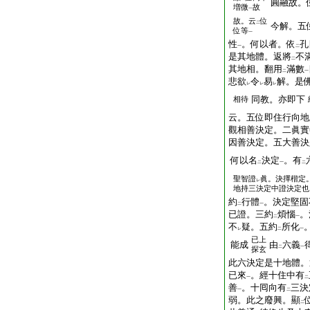
圓融故。
増微
故
一
故。云
位
二
今解。五
位等
一
性
。何以者。依
孔
一
二
是其地體。返將
不
二
其地相。翻用
滿數
二
一
悲欲
令
易
解。是
レ
レ
レ
同教。亦即下
相待
云。五位即住行向地
觀相善決定。二眞實
因善決定。五大善決
何以名
決定
。有
二
一
二
聖智證
眞。決擇楷定
レ
地持三決定中證決定也
約
行體
。決定堅固
二
一
已證。三約
煩惱
。
二
一
不
疑。五約
所化
レ
二
一
已上
能成
由
六義
二
一
探玄
此六決定是十地體。
已來
。經十住中有
一
二
善
。十囘向有
三決
一
二
弱。此之廢興。顯
二