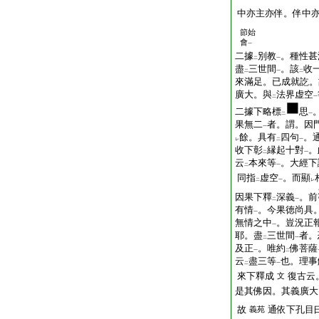
中亦主亦伴。伴中
節始
會
一
二據
別教
。種性甚
二
一
盡
三世間
。該
收
二
一
二
來滿足。已成就訖
廣大。與
法界虚空
二
一
二據下略標
思
二
一
果無二
者。謂。因
一
餘。具有
四句
。
レ
二
一
收下彰
縁起十對
。
二
一
云
本來等
。大經下
二
一
同指
虚空
。而顯
二
一
レ
因果下釋
深義
。前
二
一
有情
。今果徳尚具
一
無情之中
。豈況正
一
耶。盡
三世間
者。
二
一
及正
。唯約
佛菩薩
一
二
云
盡三等
也。理事
二
一
來下釋成
復古云
文
是其佛因。其義廣大
故
通依下孔目
義苑