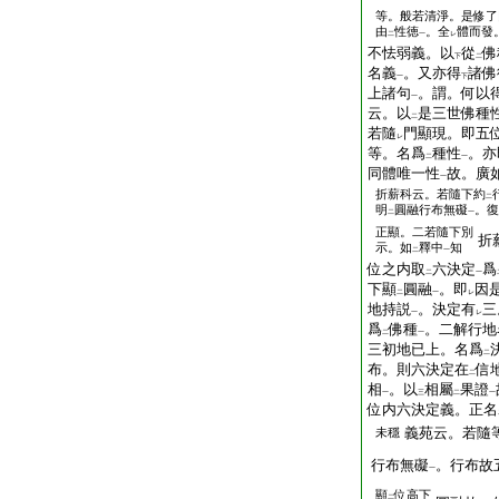
等。般若清淨。是修了
由
性徳
。全
體而發
二
一
レ
不怯弱義。以
從
佛
下
二
名義
。又亦得
諸佛
一
下
上諸句
。謂。何以
一
云。以
是三世佛種
二
若隨
門顯現。即五
レ
等。名爲
種性
。亦
二
一
同體唯一性
故。廣
一
折薪科云。若隨下約
二
明
圓融行布無礙
。復
二
一
正顯。二若隨下別
折
示。如
釋中
知
二
一
位之内取
六決定
爲
二
一
下顯
圓融
。即
因
二
一
レ
地持説
。決定有
三
一
レ
爲
佛種
。二解行地
二
一
三初地已上。名爲
二
布。則六決定在
信
二
相
。以
相屬
果證
一
三
二
一
位内六決定義。正名
義苑云。若隨
未穩
行布無礙
。行布故
一
顯
位高下
二