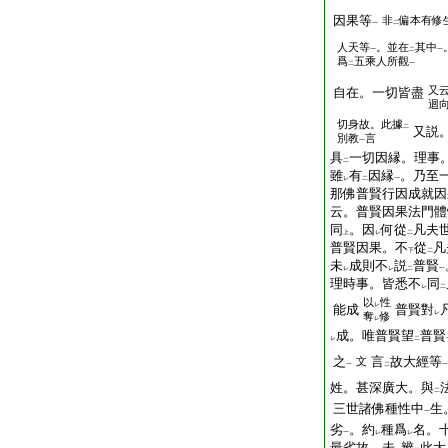
因果等
非
偏本有修
二
一
人天等
。並在
其中
一
二
一
爲
五乘人所觀
二
一
又
自在。一切皆盡
迴
切身故。此據
二
又説
別教
言
一
具
一切因縁。理事
二
雖
有
因縁
。乃至
レ
二
一
那佛普賢行因成就
云。普賢因果法門體
同
。因
何從
凡夫
上
レ
二
普賢因果。不
從
凡
下
二
未
成則不
説
普賢
レ
レ
二
一
理時事。皆悉不
同
レ
二
以
性
レ
能成
普賢對
レ
奪
修
レ
成。唯普賢望
普賢
レ
二
之
言
故大經等
文
一
二
一
姓。甚深廣大。與
二
三世諸佛種性中
生
一
劣
。約
種爲
名。
一
レ
レ
最劣故。未
辨
此大