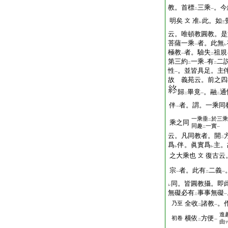
教。首標
三乘
。今
二
一
明矣
准
此。如
文
レ
三
云。唯頓教圓教。是
菩薩一乘
者。此無
一
レ
極教
者。驗失
祖規
一
二
第三約
一乘
有
二
二
一
二
性
。並皆具足。主伴
一
故 義苑云。前之四
歸
畢竟
。融
通
二
一
二
伴
者。謂。一乘同
一
一乘垂
於三乘
二
乘之同
同趣
一實
二
一
云。凡同教者。開
二
爲
伴。眞實爲
主。
レ
レ
之大乘也
復古云
文
宗
者。此有
二義
一
二
一
同。皆圓教攝。即
レ
無礙必有
事事無礙
二
一
全收
諸教
。
乃至
二
一
進
横依
方便
初卷
二
一
由
下