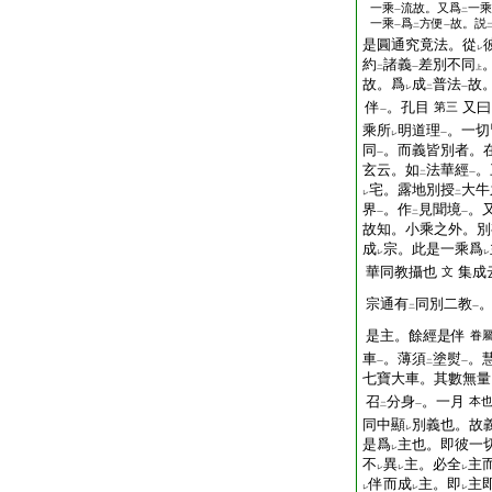
一乘
流故。又爲
一乘
一
二
一乘
爲
方便
故。説
一
二
一
是圓通究竟法。從
レ
約
諸義
差別不同
二
一
上
故。爲
成
普法
故
レ
二
一
伴
。孔目
又曰
第三
一
乘所
明道理
。一切
レ
一
同
。而義皆別者。
一
玄云。如
法華經
。
二
一
宅。露地別授
大牛
レ
二
界
。作
見聞境
。
一
二
一
故知。小乘之外。別
成
宗。此是一乘爲
レ
レ
華同教攝也
集
文
宗通有
同別二教
。
二
一
是主。餘經是伴
眷
車
。薄須
塗熨
。
一
二
一
七寶大車。其數無量
召
分身
。一月
本
二
一
同中顯
別義也。故
レ
是爲
主也。即彼一
レ
不
異
主。必全
主而
レ
レ
レ
伴而成
主。即
主
レ
レ
レ