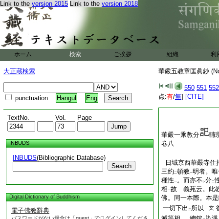
Link to the
version 2015
Link to the
version 2018
ホーム
検索
ご挨拶
組織
利
大正蔵検索
華嚴五教章匡眞鈔 (N
550
551
552
点:
有
/
無
]
[CITE]
punctuation
Hangul
Eng
TextNo.
Vol.
Page
華嚴一乘教分
輔
INBUDS
卷八
INBUDS
(Bibliographic Database)
日域京西華嚴寺住
Search
三約
頓教
明者。唯
二
一
種性
。而亦不
分
一
レ
二
相
故 義苑云。此
一
Digital Dictionary of Buddhism
佛。同一本際。本是
一切下出
所以
文
電子佛教辭典
二
一
滅等相
。總鎔
染淨
パスワードがない場合は「guest」でログインしてくださ