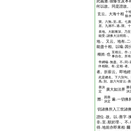
此義通
彼修生及本
二
何以故。同是證故。
十
玄云。大海十相
餘
寶。六無
至
底。七廣
レ
レ
居。九潮不
過
限。十
レ
レ
喜地。大願漸深。乃至
能受
諸佛大法明雨
。
二
一
地
。又云。地有
二
一
レ
能盡十相。以喩
因
二
至相云。作
二
種姓
也
一
事自在。所有
帝網喩
無盡。不
同
一
レ
下
伴相顯。有
定相
者。
二
一
者。折薪云。即地經
此是總名。下六別句。
爲
別。故六句皆云
善
レ
二
善決
勝
廣大如法界
定
決
因善
際
遍
一切佛
一
二
決定
切諸佛所入三世諸
證位
故。以
善字
一
二
一
非
至
順於理
。不
レ
二
一
レ
得
地前亦即果相
爾
二
一