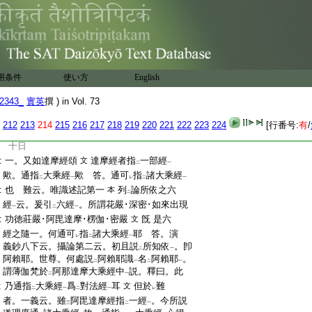
:
虚融平等不二故云
一心
歟。眞妄和合染淨
二
一
:
不二故名
一心
歟 答。第一義眞心名
不
二
一
二
:
二
也 難云。正見
論文
大有
二段
。初推末
一
二
一
二
一
:
歸本門云。一切三界唯心轉故
若偏依
文
二
:
此門
。旣推末歸本故且可
云
眞心
。但依
第
一
レ
二
一
二
:
二本末依持門
者。卽云
此是二諦差別等
。明
用条件
使い方
English
一
二
一
:
知眞妄和合染淨不二故名
一心
章主
見
二
一
2343_
實英
撰 ) in Vol. 73
:
何偏判云
眞心
耶 答。當段云。釋爲第一義
二
一
:
眞心也
但於
難者。雖
二門異
。而同以
第
文
レ
二
一
二
212
213
214
215
216
217
218
219
220
221
222
223
224
[行番号:
有
/
:
一義眞心
爲
能作
。故強不
可
爲
相違
一
二
一
レ
レ
二
一
:
十日
:
一。又如達摩經頌
達摩經者指
一部經
文
二
一
:
歟。通指
大乘經
歟 答。通可
指
諸大乘經
二
一
レ
二
一
:
也 難云。唯識述記第一
列
論所依之六
本
二
:
經
云。爰引
六經
。所謂花嚴･深密･如來出現
一
二
一
:
功徳莊嚴･阿毘達摩･楞伽･密嚴
旣 是六
文
:
經之隨一。何通可
指
諸大乘經
耶 答。演
レ
二
一
:
義鈔八下云。攝論第二云。初且説
所知依
。卽
二
一
:
阿賴耶。世尊。何處説
阿賴耶識
名
阿賴耶
。
二
一
二
一
:
謂薄伽梵於
阿那達摩大乘經中
説。釋曰。此
二
一
:
乃通指
大乘經
爲
對法經
耳
但於
難
文
二
一
二
一
レ
:
者。一義云。雖
阿毘達摩經指
一經
。今所説
三
二
一