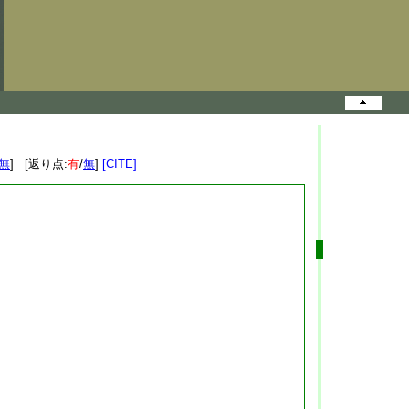
無
] [返り点:
有
/
無
]
[CITE]