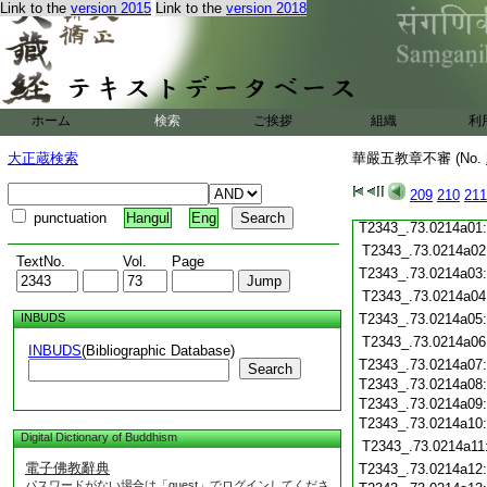
Link to the
version 2015
Link to the
version 2018
T2343_.73.0213c20
T2343_.73.0213c21
T2343_.73.0213c22
T2343_.73.0213c23
T2343_.73.0213c24
T2343_.73.0213c25
ホーム
検索
ご挨拶
組織
利
T2343_.73.0213c26
大正蔵検索
華嚴五教章不審 (No.
T2343_.73.0213c27
T2343_.73.0213c28
209
210
211
T2343_.73.0213c29
punctuation
Hangul
Eng
T2343_.73.0214a01
T2343_.73.0214a02
TextNo.
Vol.
Page
T2343_.73.0214a03
T2343_.73.0214a04
INBUDS
T2343_.73.0214a05
T2343_.73.0214a06
INBUDS
(Bibliographic Database)
T2343_.73.0214a07
Search
T2343_.73.0214a08
T2343_.73.0214a09
T2343_.73.0214a10
Digital Dictionary of Buddhism
T2343_.73.0214a11
電子佛教辭典
T2343_.73.0214a12
パスワードがない場合は「guest」でログインしてくださ