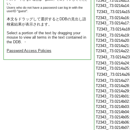
T2343_.73.0214a13
い。
T2343_.73.0214a14
Users who do not have a password can log in with the
userID "guest".
T2343_.73.0214a15
T2343_.73.0214a16
本文をドラッグして選択するとDDBの見出し語
T2343_.73.0214a17
検索結果が表示されます。
T2343_.73.0214a18
Select a portion of the text by dragging your
T2343_.73.0214a19
mouse to view all terms in the text contained in
T2343_.73.0214a20
the DDB. ・
T2343_.73.0214a21
Password Access Policies
T2343_.73.0214a22
T2343_.73.0214a23
T2343_.73.0214a24
T2343_.73.0214a25
T2343_.73.0214a26
T2343_.73.0214a27
T2343_.73.0214a28
T2343_.73.0214a29
T2343_.73.0214b01
T2343_.73.0214b02
T2343_.73.0214b03
T2343_.73.0214b04
T2343_.73.0214b05
T2343_.73.0214b06
T2343_.73.0214b07