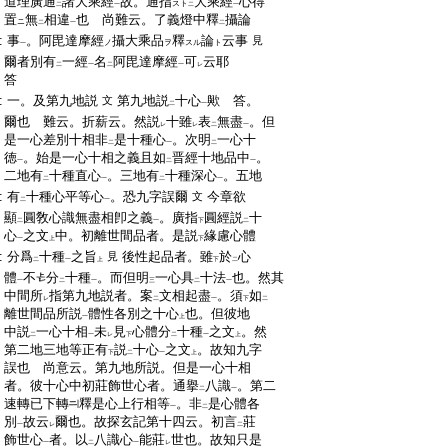
:
道理廣通
諸大乘經
故。通指
大乘經
心得
スト
二
一
二
一
:
置
無
相違
也 尚難云。了義燈中釋
攝論
ニ
二
一
二
:
事
。阿毘達摩經
攝大乘品
釋
論
云事
見
ノ
ヲ
スル
ト
一
:
爾者別有
一經
名
阿毘達摩經
可
云耶
二
一
二
一
レ
:
答
:
一。及第九地説
第九地説
十心
歟 答。
文
二
一
:
爾也 難云。折薪云。然説
十雖
表
無盡
。但
レ
レ
二
一
:
是一心差別十相非
是十種心
。次明
一心十
二
一
二
:
徳
。始是一心十相之義且如
晋經十地品中
。
一
二
一
:
二地有
十種直心
。三地有
十種深心
。五地
二
一
二
一
:
有
十種心平等心
。恐九字誤爾
今章欲
文
二
一
:
顯
圓敎心識無盡相卽之義
。廣指
圓經説
十
二
一
下
二
:
心
之文
中。初離世間品者。是説
緣慮心體
一
上
下
:
分爲
十種
之旨
後性起品者。雖
於
心
見
二
一
上
下
二
:
體
不
分
十種
。而但明
一心具
十法
也。然其
一
二
一
三
二
一
:
中間所
指第九地説者。案
文相起盡
。須
如
レ
二
一
下
二
:
離世間品所説
體性各別之十心
也。但彼地
一
上
:
中説
一心十相
未
見
心體分
十種
之文
。然
二
一
レ
下
二
一
上
:
第二地三地等正有
説
十心
之文
。故知九字
下
二
一
上
:
誤也 尚意云。第九地所説。但是一心十相
:
者。彼十心中初莊飾世心者。通擧
八識
。第二
二
一
:
速轉已下轉
釋是心上行相等
。非
是心體各
一
二
:
別
故云
爾也。故探玄記第十四云。初言
莊
一
レ
二
:
飾世心
者。以
八識心
能莊
世也。故知只是
一
二
一
レ