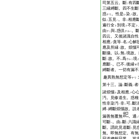
司第五云。斷
有四
二
三縁縛斷。四不生斷
惑
。性是
染
故
ナリ
レ
ノ
似
五見
。非
相應
二
一
二
遍行全
別境
不定
ト
ト
ト
由
與
惑倶
。
テ
ナル
二
レ
一
四云。又後諸識自性
相應
貪等
名
心解
ノ
一
二
應及所縁
故。煩惱
一
斷攝。以
無
境故。
レ
レ
斷
故。不
爲
境
ラレ
一
レ
二
應斷
。已不
後縁
一
二
縛斷者。一切有漏不
趣異熟無想定等
ナリ
第十三。論
斷義
者
二
一
諸煩惱
及相應
心
ト
ノ
汚。見修道生。惑種
性非染汚
非
可
斷
一
二
レ
縛
縛斷煩惱故。説
一
漏善無覆無
。通
二
可斷
。由
斷
六識
一
レ
二
斷。謂此見道斷
見
二
無。即無想定。有無
惡道總報惡業
。皆