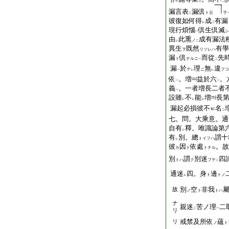
中
上
二
漏言表
漏倶
ト云
ヲ
二
彼復如何得
成
有漏
レ
二
現行煩惱
倶生倶滅
シ
一
由
此熏
成有漏法
ノ
レ
二
異生
既然
有學
ヲ
リツレハ
漏
倶
而從
先
ト
ナルニ
一
二
漏
於
理
無
違
テ
ニ
フコ
一
レ
レ
依
。増
益於六
。
一
一
義
。一者増長二者
一
設雖
不
能
増
長
レ
レ
レ
漏起必損彼不
名
二
七。問。大乘意。通
自有
釋。唯識論第
レ
有
別。總
謂十
トイフハ
レ
彼
因
依處
。故
カ
ト
トナル
別
謂
別迷
四
トハ
ク
フテ
二
通迷
四。身
邊
ト
トノ
レ
別
空
非我
故
ノ
ト
トハ
ナ
親迷
苦ノ理
二
二
一
リ
戒禁及所依
蘊
リ
ノ
ト