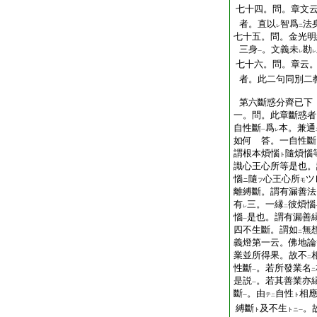
七十四。問。章文
者。直以
智爲
法
レ
二
七十五。問。金光明
三身
。文義未
勘
一
レ
レ
七十六。問。章云
者。此二句同別二
第六斷惑分齊已下
一。問。此章斷惑者
自性斷
爲
本。兼通
一
レ
如何 答。一自性斷
謂根本煩惱
隨煩惱
ト
識心王心所等是也。
惱
隨
心王心所
ツ
ニ
フ
モ
離縛斷。謂有漏善法
有
三。一縁
彼煩惱
レ
二
惱
是也。謂有漏善
一
四不生斷。謂如
無
二
義燈第一云。佛地論
業並所得果。故不
二
性斷
。若所發業名
一
二
是説
。若其善業亦
一
斷
。由
自性
相
テ
ト
一
二
縛斷
及不生
。
ト
トニ
一