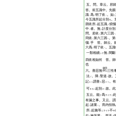
五。問。章云。邪
答。前五識中。先眼
識
爲
明了依
。如
一
二
一
三
今五識所起分別
。
モ
因依所
起五識
煩惱
ノ
レ
中
者。無
計度分別
一
二
問。若依
第六三因
二
一
同依
第六三因
。第
二
一
惱
乎 答。師云。
一
六爲
明了依
。五識
二
一
一類相續
無
間斷
シテ
二
四依相如何 答。師
也
六。善惡無
三性
法
。障
聖道
故。
ノ
二
一
記
謂善
惡
。有
トハ
ト
トソ
可
起別
故。此
キカ
ス
二
一
五云。能
爲
ク
ヲイテ
二
有漏之事。又云。謂
起
諸業
。而内恒執
二
一
所
起施等
不
ニヲイテ
レ
引
施等業
。而不