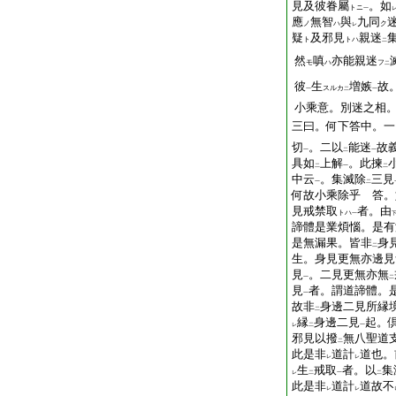
見及彼眷屬
。如
トニ
一
應
無智
與
九同
ノ
ハ
ク
レ
疑
及邪見
親迷
ト
トハ
二
然
嗔
亦能親迷
モ
ハ
フ
二
彼
生
増嫉
故
スルカ
一
二
一
小乘意。別迷之相
三曰。何下答中。一
切
。二以
能迷
故
一
二
一
具如
上解
。此揀
二
一
二
中云
。集滅除
三見
一
二
何故小乘除乎 答。
見戒禁取
者。由
トハ
一
諦體是業煩惱。是有
是無漏果。皆非
身
二
生。身見更無亦邊見
見
。二見更無亦無
一
二
見
者。謂道諦體。
一
故非
身邊二見所縁
二
縁
身邊二見
起。
レ
二
一
邪見以撥
無八聖道
二
此是非
道計
道也。
レ
レ
生
戒取
者。以
集
レ
二
一
二
此是非
道計
道故不
レ
レ