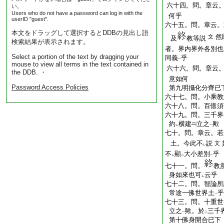
六十四。問。章云。
い。
Users who do not have a password can log in with the
何乎
userID "guest".
六十五。問。章云。
本文をドラッグして選択するとDDBの見出し語
然
文
及
教等説
検索結果が表示されます。
者。界内界外各別也
Select a portion of the text by dragging your
同義
乎
一
mouse to view all terms in the text contained in
六十六。問。章云。
the DDB. ・
意如何
Password Access Policies
第九明攝化分齊已
六十七。問。小乘教
六十八。問。百億須
六十九。問。三千界
約
横建
立之
歟
レ
一
七十。問。章云。若
土。今此不
説
文
レ
不
顯
大小差別
乎
レ
二
一
七十一。問。
教
身如來也可
云乎
レ
七十二。問。智論所
常途一佛世界土
乎
一
七十三。問。十重世
立之
歟。於
三千
一
二
第十佛身開合已下