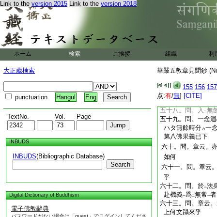
可
云
皆無
迴心
Link to the
version 2015
Link to the
version 2018
レ
三
二
一
五十三。問。法相宗
情非情中。是何所
五十四。問。章云。
等。四因更是祖師
教中在
依憑
也
二
一
ホーム
検索
ご挨拶
組織
利
五十五。問。章云。
五十六。問。於
二
二
大正蔵検索
華嚴五教章見聞鈔 (N
根機
然以
聲聞
爲
一
二
一
利
於獨覺
乎
二
一
155
156
157
五十七。問。章云
点:
有
/
無
]
[CITE]
punctuation
Hangul
Eng
相宗學者。如何得
レ
五十八。問。入
無
二
TextNo.
Vol.
Page
五十九。問。一念迴
ハタ無餘時分
一
カ
第八佛果義已下
INBUDS
六十。問。章云。
INBUDS
(Bibliographic Database)
如何
Search
六十一。問。章云
乎
六十二。問。於
法
二
赴機義
爲
無常
者
Digital Dictionary of Buddhism
一
二
一
六十三。問。章云。
電子佛教辭典
上何文躡來乎
パスワードがない場合は「guest」でログインしてくださ