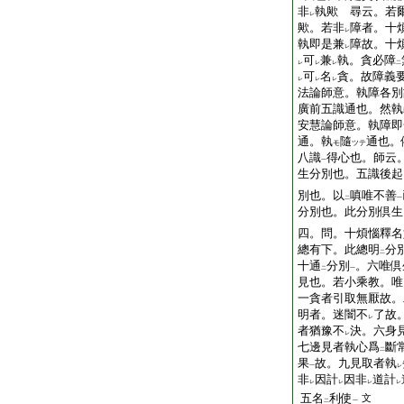
非
執歟 尋云。若
レ
歟。若非
障者。十
レ
執即是兼
障故。十
レ
可
兼
執。貪必障
レ
レ
レ
二
可
名
貪。故障義
レ
レ
レ
法論師意。執障各別
廣前五識通也。然執
安慧論師意。執障即
通。執
隨
通也。
モ
ツテ
八識
得心也。師云
一
生分別也。五識後起
別也。以
嗔唯不善
二
一
分別也。此分別倶生
四。問。十煩惱釋名
總有下。此總明
分
二
十通
分別
。六唯倶
二
一
見也。若小乘教。唯
一貪者引取無厭故。
明者。迷闇不
了故
レ
者猶豫不
決。六身
レ
七邊見者執心爲
斷
二
果
故。九見取者執
一
レ
非
因計
因非
道計
レ
レ
レ
レ
五名
利使
文
二
一