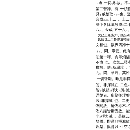
通
一切境
故。不
レ
二
一
レ
第二苦諦。有
十煩
二
見
戒禁取
也。
ト
トヲ
一
合成
三十二
。上二
二
一
諦下各除嗔故成
二
二
八
。今成
五十六
一
二
一
文已上見惑ナリ修惑四
見疑也上二界修道時除
文相也。欲界四諦十
八。問。章云。此
初第一釋。貪等煩惱
不盡
也。次第二釋
一
廣故。隨
所縁境
。
二
一
九。問。章云。其所
一切皆斷。唯是非
答。非擇滅在
二色
二
一
智
以起
擇力
所
滅
ヲ
二
一
レ
涅槃者。所顯後涅槃
云
非擇滅
也。二更
二
一
依闕故。能依亦不
レ
依八識皆斷盡故。能
非
擇力滅
。是故云
二
一
餘體。即是非擇滅歟
涅槃。倶是以
生空
二