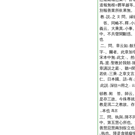
一
道報無根○欝單越等
別報善業所依果無。
教
説
之
問。縁
文
一
レ
答。同略不
釋
小
レ
二
義云。大乘異
小事
レ
中。不共聲聞斷惑。
也
二。問。章云如
餘
二
字
。爾者。此章加
一
宋本中無
此文
。然
二
一
爲
渡
聖教於我朝
レ
二
一
章講説之庭
。聽
一
若依
三乘
之章文言
二
一
仁。日本國。語
有
下
二
此説
深信
用之
云
一
一
頓教
歟 答。師云
一
是存三故。今殊專就
教是泯二之教故。存
本也
爲言
レ
三。問。執與
障不
レ
中。第五慧心所也。
善慧惡慧兩別假立也
執也。障是貪嗔癡
レ