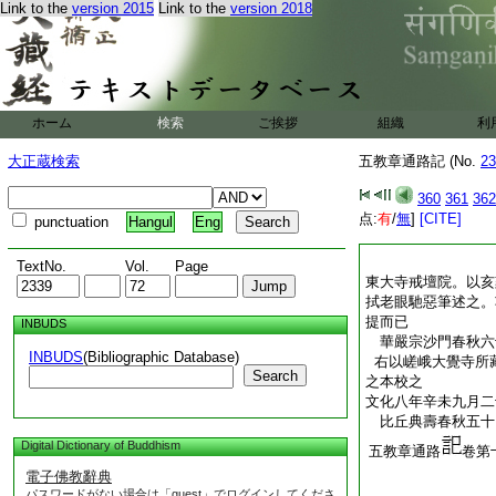
Link to the
version 2015
Link to the
version 2018
ホーム
検索
ご挨拶
組織
利
大正蔵検索
五教章通路記 (No.
23
360
361
362
点:
有
/
無
]
[CITE]
punctuation
Hangul
Eng
TextNo.
Vol.
Page
東大寺戒壇院。以亥
拭老眼馳惡筆述之。
提而已
INBUDS
華嚴宗沙門春秋
INBUDS
(Bibliographic Database)
右以嵯峨大覺寺所
Search
之本校之
文化八年辛未九月二
比丘典壽春秋五
Digital Dictionary of Buddhism
五教章通路
卷第
電子佛教辭典
パスワードがない場合は「guest」でログインしてくださ