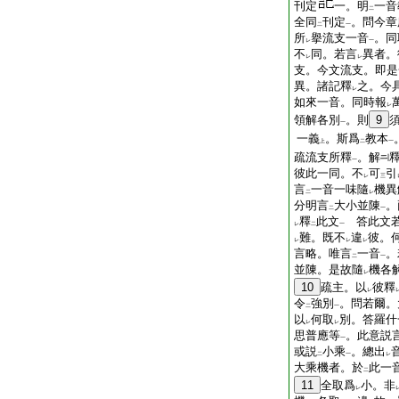
刊定
一。明
一音
二
全同
刊定
。問今章
二
一
所
擧流支一音
。同
レ
一
不
同。若言
異者。
レ
レ
支。今文流支。即是
異。諸記釋
之。今
レ
如來一音。同時報
レ
領解各別
。則
9
一
一義
。斯爲
教本
上
二
一
疏流支所釋
。解
一
彼此一同。不
可
引
レ
三
言
一音一味隨
機異
二
レ
分明言
大小並陳
。
二
一
釋
此文
答此文
レ
二
一
難。既不
違
彼。
レ
レ
レ
言略。唯言
一音
。
二
一
並陳。是故隨
機各
レ
10
疏主。以
彼釋
レ
令
強別
。問若爾。
二
一
以
何取
別。答羅什
レ
レ
思普應等
。此意説
一
或説
小乘
。總出
二
一
レ
大乘機者。於
此一
二
11
全取爲
小。非
レ