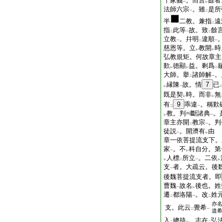
十家義
。而言
餘者
一
レ
法師六宗
。雖
是所
一
二
半
二教。兼指
遠
二
指
此等
故。致
餘
二
一
二
立教
。幷明
違順
一
二
一
慈恩等。立
教開
時
レ
レ
弘教規矩。何故章主
歎
徳顯
益。剩爲
レ
レ
二
大師。擧
諸師解
。
二
一
縁陳
故。情
7
已
レ
一
既是契
時。而非
無
レ
レ
有
9
乖違
。稱歎
二
一
教。判
斷諸典
。
レ
一
章主亦開
教宗
。判
二
一
徒説
。開濟有
由
一
レ
章一依菩提流支下。
家
。不
科自分。第
一
レ
人標
所立
。二依
レ
二
一
レ
支
者。大疏云。後
一
後魏菩提流支者。即
曹魏
故名
後也。姓
一
レ
遷
都洛陽
。改
姓
二
一
二
亦
支。此云
覺希
二
一
道
入
總持
。志在
弘
二
一
二