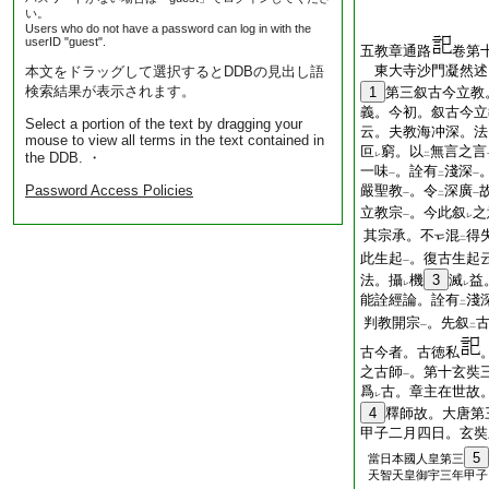
い。
Users who do not have a password can log in with the
userID "guest".
五教章通路
卷第
東大寺沙門凝然
本文をドラッグして選択するとDDBの見出し語
検索結果が表示されます。
1
第三叙古今立教
義。今初。叙古今立
Select a portion of the text by dragging your
云。夫教海冲深。法
mouse to view all terms in the text contained in
叵
窮。以
無言之言
the DDB. ・
レ
二
一味
。詮有
淺深
一
二
一
Password Access Policies
嚴聖教
。令
深廣
一
二
一
立教宗
。今此叙
之
一
レ
其宗承。不
混
得
二
此生起
。復古生起
一
法。攝
機
3
滅
益
レ
レ
能詮經論。詮有
淺
二
判教開宗
。先叙
一
二
古今者。古徳私
之古師
。第十玄奘
一
爲
古。章主在世故
レ
4
釋師故。大唐第
甲子二月四日。玄奘
5
當日本國人皇第三
天智天皇御宇三年甲子