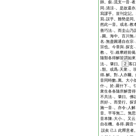
師。叙
流支一音
者
二
一
同
清涼
。是故還亦
二
一
寫謬乎。豈刊定記。
寫
誤乎。難勢是同
レ
然此一音。或名
教
二
善巧法
。而圭山乃
一
圓。海中。百川無
レ
レ
名
無盡圓通自在宗
二
一
宗也。今章與
探玄
二
一
教
。引
維摩經前偈
一
二
隨類各得解皆謂如來
法
。肇曰。
2
客
一
類。或爲
天衆
。
レ
二
一
得
解。對
人亦爾。
レ
レ
音同時數
萬。大小
レ
什
。於
羅什下
。
一
二
一
衆生各各隨所解普得
不共法
。肇曰。佛
一
所好
。而受行。探
一
施一音
。亦令
人解
一
三
音。平等無二。無思
音本陳
大小
。又云
二
一
自在機。各得
圓音
二
誤矣
此釋意者
已上