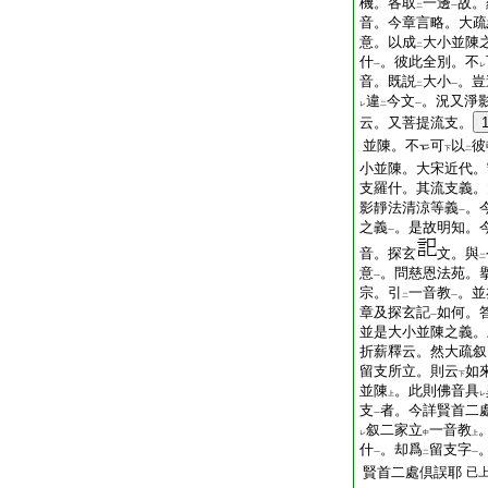
機。各取
一邊
故。
二
一
音。今章言略。大疏
意。以成
大小並陳
二
什
。彼此全別。不
一
レ
音。既説
大小
。豈
二
一
違
今文
。況又淨
レ
二
一
云。又菩提流支。
並陳。不
可
以
彼
下
二
小並陳。大宋近代。
支羅什。其流支義。
影靜法清涼等義
。
一
之義
。是故明知。
一
音。探玄
文。與
二
意
。問慈恩法苑。
一
宗。引
一音教
。並
二
一
章及探玄記
如何。
一
並是大小並陳之義。
折薪釋云。然大疏叙
留支所立。則云
如
下
並陳
。此則佛音具
上
レ
支
者。今詳賢首二
一
叙二家立
一音教
レ
中
上
什
。却爲
留支字
一
二
一
賢首二處倶誤耶
已