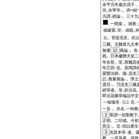
永平元年歳次戊子
一
住
永寧寺
。供
給
二
一
凡譯
經論
。三十九
二
一
一間屋
。洞善
二
一
二
操罐置
空。或呪
レ
レ
云。菩提流支。此
三藏。元魏第九主孝
無量
12
壽論
。有
一
酉。日本繼體天皇二
年在世。至
西魏高
二
年乙卯
也。其間譯
一
曇鸞法師。隨
流支
二
註
無量壽論
。淨土
二
一
震旦
。乃流支三藏
一
經等者。等
於法花
二
即法花藥草喩品中文
一味喩等
言
已上
一
二
一音
。亦名
一時教
一
二
2
章謂一切聖教下
正明。二印成。今初
所立
。言
但以衆生
一
二
3
克其本等
者。
一
教。一音等者。何故