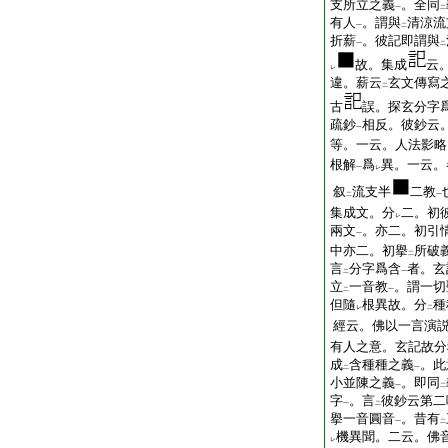
支所立之義
。全同
一
二
有人
。謂與
清涼流
一
二
折薪
。彼記即謂與
一
二
故。集成
云
レ
違。薪云
玄文傳寫
二
古
誤。探玄分字
疏鈔
相反。彼鈔云
一
等。一云。人法影略
根解
爲
異。一云。
一
レ
叙
流支半
二教
二
一
集成文。分
二。初
レ
兩文
。亦二。初引
一
中亦二。初擧
所破
二
言
分字爲含
者。玄
二
一
立
一音教
。謂一切
二
一
但隨
根異故。分
種
レ
二
經云。佛以一言演
有人之意。玄記故分
成
含種種之義
。此
二
一
小並陳之義
。即同
一
二
字
。言
彼鈔云第二
一
二
擧一音圓音
。昔有
一
二
機異聞。二云。佛
レ