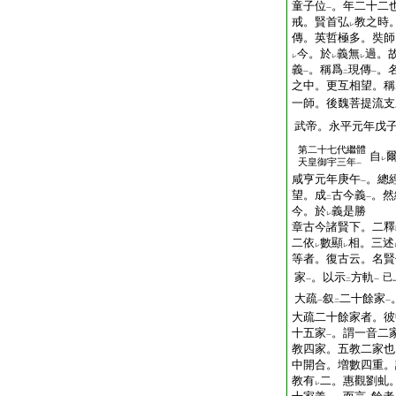
童子位
。年二十二
一
戒。賢首弘
教之時
レ
傳。英哲極多。奘師
今。於
義無
過。
レ
レ
レ
義
。稱爲
現傳
。
一
二
一
之中。更互相望。稱
一師。後魏菩提流支
武帝。永平元年戊
第二十七代繼體
自
レ
天皇御宇三年
一
咸亨元年庚午
。總
一
望。成
古今義
。然
二
一
今。於
義是勝
レ
章古今諸賢下。二釋
二依
數顯
相。三述
レ
レ
等者。復古云。名賢
家
。以示
方軌
已
一
二
一
大疏
叙
二十餘家
一
二
一
大疏二十餘家者。彼
十五家
。謂一音二
一
教四家。五教二家也
中開合。増數四重。
教有
二。惠觀劉虬
レ