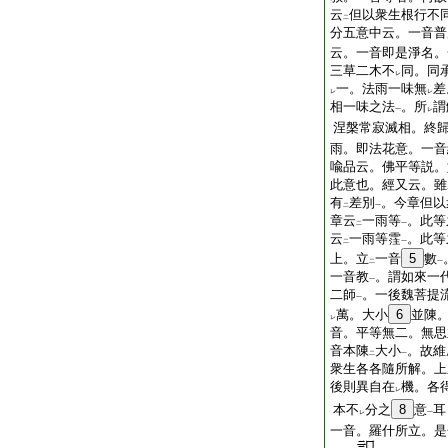
云
但以衆生根行不
二
分五意中云。一音普
云。一音即是淨名。
三草二木不
同。同
レ
一。法雨一味無
差
レ
レ
相一味之法
。所
謂
一
レ
涅槃常寂滅相。終
雨。即法花意。一音
喩品云。佛平等説。
此意也。經又云。雖
有
差別
。今章但以
二
一
章云
一雨等
。此等
二
一
云
一雨等霔
。此等
二
一
上。立
一音
5
數
二
一
一音教
。謂如來一
一
二師
。一後魏菩提
一
萬。大小
6
並陳
レ
音。平等無二。無思
音本陳
大小
。故維
二
一
衆生各各隨所解。上
後則異自在
機。各
レ
本不
分之
8
意
耳
レ
一
一音。羅什所立。是