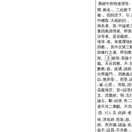
乘經中所明道理等
一
釋
教名
。二此教下
二
一
被
。四則涅下。引
一
二
中總取
大疏鈔詞
。
二
一
假名者。當
中論第
二
量四眞諦理者。即第
法等者。是花嚴經。
珞等
者。本業瓔珞
一
四教
。其中次第三
一
劫修行之邊。即別教
部。
3
眞明
菩薩
二
義。天台四教。不
二
數教
故。故通
諸經
一
二
分齊義門
。四教義
一
以
無所受
。而受
二
一
二
滅
心受
。而取
證
レ
二
一
レ
花嚴海空。宣
説菩
文。涅槃經。明
五
二
論云。斷
結使
有
二
一
二
者不共二乘斷。不共
惑
言
此經
者
已上
一
二
一
依
淨名經
而造
故
二
一
上
經。而亦攝
諸論
矣
二
一
故不
説爲
不共教
三
二
一