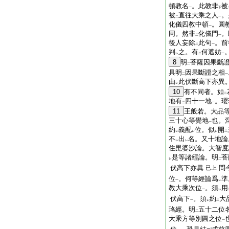
頓教名
。此教非
被
一
下
被
直往大乘之人
。
二
一
化儀四教中頓
。圓
一
同。然非
化儀門
。
二
一
後人妄除
此句
。前
二
一
判
之。有
何遮妨
レ
二
一
8
明
菩薩因果斷
二
具明
因果斷證之相
二
一
由
此伏斷高下亦異
レ
10
有不同者。如
二
地有
四十一地
。瓔
二
一
11
王般若。大品
三十心等覺地
也。
一
約
義配
位。似
開
レ
レ
レ
二
不
出
名。又十地論
レ
レ
住毘婆沙論。大智度
是等諸經論。明
菩
レ
二
伏高下亦異
問
已上
位
。何等經論爲
準
一
レ
教大乘次位
。須
用
一
レ
伏高下
。須
約
大
一
レ
二
珞經。明
五十二位
二
大乘方等別圓之位
一