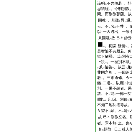
論明
不共般若
。即
二
一
思議經
。今明別教
一
聞。而別教菩薩。故
圓教
。別雖
異
通
一
レ
レ
云。不
名
不共
。
レ
二
一
以
一因逈出。一果
二
果圓融
故
鈔云
已上
一
。初牒
疑情
。
一
二
一
是智論不共般若。何
欲下解釋。以
別有
二
上説
。一歴別不融
一
兼
後義
。故云
兼
レ
二
一
二
非圓之相
。一因逈
一
教
。三乘通修。今
一
離
二邊
。以顯
中
二
一
二
別。一果不融者。果
故。不
能
一徳一功
レ
二
體以
明
因。別修
レ
レ
二
不知二地功徳等故。
互望不
融。不
能
レ
レ
下
故
別教立名。
已上
者。宋本無
之。集
レ
名
頓教
後人
已上
二
一