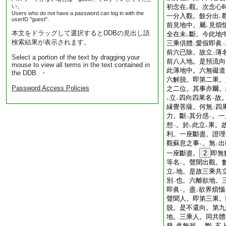
い。
初念在
觀。次念心
レ
Users who do not have a password can log in with the
一分入觀。餘分出
レ
userID "guest".
前見地中。屬
見煩
レ
本文をドラッグして選択するとDDBの見出し語
全在未
斷。今此地
レ
検索結果が表示されます。
三乘倶體
愛假即眞
二
一
前六已除。故立
薄
二
Select a portion of the text by dragging your
前八人地。是預流向
mouse to view all terms in the text contained in
此薄地中。六無礙道
the DDB. ・
六解脱。即第二果。
Password Access Policies
之二位。其事亦爾。
立
四向四果名
故
レ
二
一
縁覺菩薩。何無
四
二
力。斷
其分惑
。一
二
一
想
。於
此立
果。
一
レ
レ
利。一座斷盡。證理
觀蘇息之事
。無
出
一
二
一座斷盡。
2
即無
等名
。聲聞出觀。
一
立
地。是故三乘共
レ
別
也。六離欲地。
一
即眞
。盡
欲界煩惱
一
二
聲聞人。即第三果。
脱。是不還向。第九
地。三乘人。同共體
發
眞無漏
。斷
五