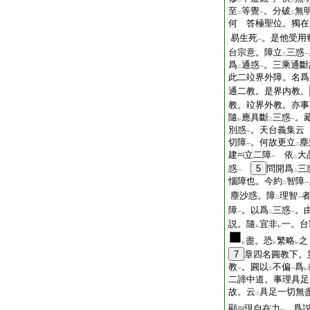
二
一
二
至
等覺
。分破
無
二
一
二
何 答極聖位。獨在
易生死
。是他受用
一
台宗意。障立
三惑
二
一
爲
通惑
。三乘通斷
二
一
此二竝界外障。名爲
通二教。是界内教。
教。竝界外教。亦事
隨
應具斷
三惑
。
レ
二
一
別惑
。天台義集云
一
切障
。何故更立
塵
一
二
建
立二障
依
大
一
二
惑
5
問開爲
三
一
二
惱障也。今約
智障
二
一
塵沙惑。障
理智
二
一
障
。以爲
三惑
。
一
二
一
説。隨
宜非
一。台
レ
レ
盡。恐
繁略
之
レ
レ
レ
7
章四名圓教下。
教
。圓以
不偏
爲
一
二
一
レ
二諦中道。事理具足
故。云
具足一切無
二
顯
現自在力
。爲