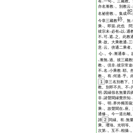
有
一句
。三藏教。
二
一
亦名漸教
。別教云
一
二
名祕密教
。集成
一
今章三藏教
。無
二
乘
。即當
此也 問
一
レ
彼宗未
必有
以
通
丁
丙
二
不
可
遮
之。此教
レ
レ
レ
乘
故。大乘教通
三
一
レ
意
云。傍通二乘者
一
心
。令
漸通泰
。
一
二
一
漸無
過。彼三藏教
レ
レ
教
。倶非
彼宗常途
一
二
不
名
小乘教
耶。
レ
二
一
教
。有
何過
乎。
一
二
一
1
章三名別教下。
教。別即不共。不
下
明
因縁假名無量四
二
非
諸聲聞縁覺所知
二
一
等
。明
界外獨菩薩
一
二
乘
。故聲聞在
座。
一
レ
通修
。今一道出離
一
諦
2
同縁。有
無
二
乘。瓔珞。光明等。
次第
。互不
相攝
一
二
一