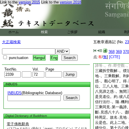
Link to the
version 2015
Link to the
version 2018
七位。縁覺立
一。
レ
階位共立爲
十。名
レ
中
惠地。三乘初心。通
心觀。二別相念處。
縁
五停境
。治
其
二
一
二
苦等
。三乘倶作
無
一
二
ホーム
検索
ご挨拶
組織
利
煩惑
。又三乘共修
一
二
等法
。隨
其意趣
一
二
一
大正蔵検索
五教章通路記 (No.
23
諸位。所
修皆爾。
レ
對修。而亦兼修。以
368
369
370
無生即空觀故。此地
点:
有
/
無
]
[CITE]
punctuation
Hangul
Eng
水
故。二是性地。
一
諦等
。作
即空觀
一
二
一
TextNo.
Vol.
Page
三藏拆空觀解
。煗
一
地
。三乘觀解。利
一
惑
。觀心明了。得
一
二
INBUDS
位。三八人地。三乘
八見諦之惑
。無間
INBUDS
(Bibliographic Database)
一
是見道位。約
彼八
Search
二
信行法行
。隨
機利
一
二
三乘同見
第一義諦
二
斷
見惑八十八
。盡
二
一
Digital Dictionary of Buddhism
時周足。故名
見地
二
一
云是也。此上二地。
電子佛教辭典
續分位。第十六心後
パスワードがない場合は「guest」でログインしてくださ