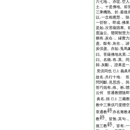
六七地
。亦從
空入
一
レ
土
。十是佛地。前
一
三乘機熟。於
最後
二
以
一念相應慧
。除
二
一
一切智
。即成
佛果
一
二
是如
次菩薩因果。
レ
度論云。聲聞智慧力
猶有
炭在
。縁覺力
二
一
盡。餘有
灰在
。諸
二
一
炭倶盡。亦如
兎馬
二
曰。菩薩佛地名異
二
曰。名雖
有
異。同
レ
レ
歸
灰斷
。證果是一
二
一
竟倶同也
義眞
已上
故名
共行十地
答
二
一
問同斷
見思惑
。與
二
一
答巧拙有
殊。柝
體
レ
レ
云何 答通教體陰即
眞名
拙
三藏教
已上
レ
教中三乘倶巧度體空
章通教
亦名漸教
教
。皆無
其句
二
一
後三教
。皆有
一
二