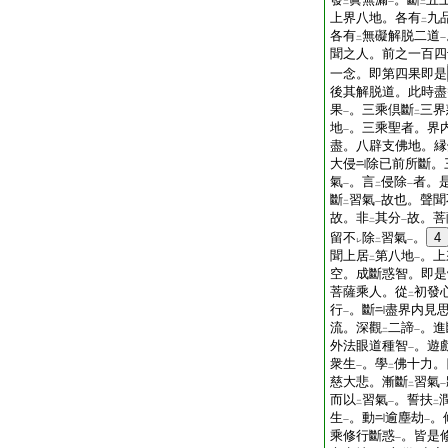
二
一
二
上界八地。各有
九
二
各有
無礙解脱二道
二
一
聞之人。前之一百四
一念。即第四果即是
後其解脱道。此時盡
果
。三乘倶斷
三界
一
二
地
。三乘聖者。界
一
盡。八辟支佛地。縁
大侵
除已前所斷。
氣
。言
侵除
者。
一
二
一
斷
習氣
故也。聲聞
二
一
故。非
其分
故。菩
二
一
留不
除
習氣
。
4
レ
二
一
聞上居
第八地
。上
二
一
空。成斷惑智。即是
菩薩乘人。從
初發
二
行
。斷
盡界内見
一
流。深觀
二諦
。進
二
一
外法眼道種智
。遊
一
衆生
。學
佛十力。
一
二
慈大悲。漸斷
習氣
二
一
而以
習氣
。誓扶
二
一
二
生
。動
逾塵劫
。
一
一
乘修行斷惑
。皆是
一