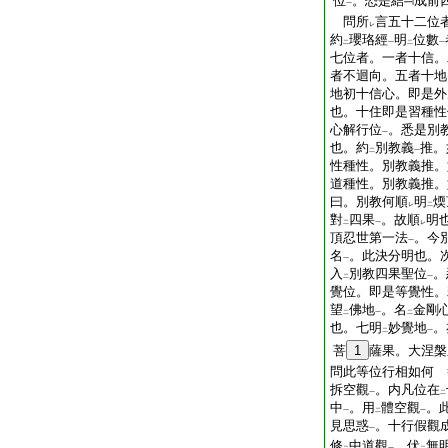
位
。恐是結
成前
一
問所
言五十二位
レ
約
瓔珞經
明
位數
二
一
二
一
七位者。一者十信。
者不迴向。五者十地
地初十信心。即是外
也。十住即是習種性
心解行位
。悉是別
一
也。約
別教義
推。
二
一
性種性。別教義推。
道種性。別教義推。
曰。別教何順
明
煗
レ
二
對
四果
。故順
明
二
一
レ
頂忍世第一法
。今
一
名
。此決分明也。
一
入
別教四果聖位
。
二
一
覺位。即是等覺性。
望
佛地
。名
金剛
二
一
二
也。七明
妙覺地
。
二
一
菩
1
薩果。大涅槃
問此等位行相如何 
拆空觀
。内凡位在
一
二
中
。用
體空觀
。
一
二
一
見思惑
。十行假觀
一
修
中道觀
。伏
無