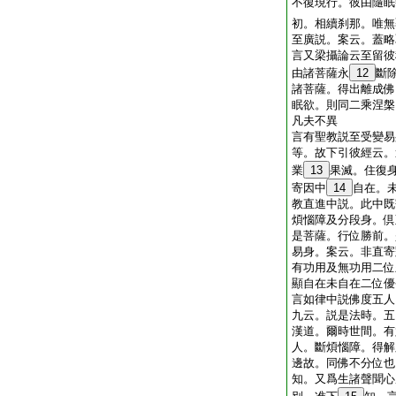
不復現行。彼由隨眠
初。相續刹那。唯
至廣説。案云。蓋略
言又梁攝論云至留彼
由諸菩薩永
12
斷
諸菩薩。得出離成佛
眠欲。則同二乘涅槃
凡夫不異
言有聖教説至受變易
等。故下引彼經云。
業
13
果滅。住復
寄因中
14
自在。
教直進中説。此中既
煩惱障及分段身。倶
是菩薩。行位勝前。
易身。案云。非直寄
有功用及無功用二位
顯自在未自在二位優
言如律中説佛度五人
九云。説是法時。五
漢道。爾時世間。有
人。斷煩惱障。得解
邊故。同佛不分位也
知。又爲生諸聲聞心