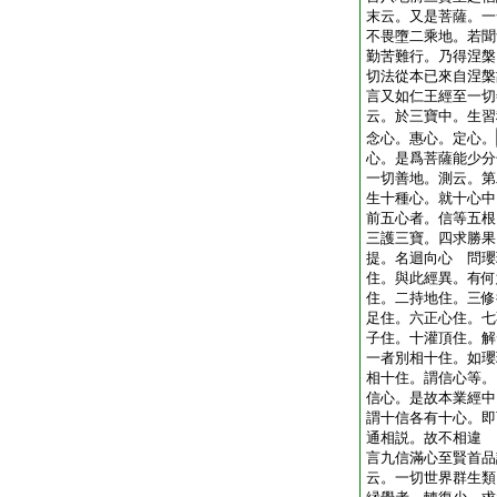
末云。又是菩薩。一
不畏墮二乘地。若聞
勤苦難行。乃得涅槃
切法從本已來自涅槃
言又如仁王經至一切
云。於三寶中。生習
念心。惠心。定心。
心。是爲菩薩能少分
一切善地。測云。第
生十種心。就十心中
前五心者。信等五根
三護三寶。四求勝果
提。名迴向心 問瓔
住。與此經異。有何
住。二持地住。三修
足住。六正心住。七
子住。十灌頂住。解
一者別相十住。如瓔
相十住。謂信心等。
信心。是故本業經中
謂十信各有十心。即
通相説。故不相違
言九信滿心至賢首品
云。一切世界群生類