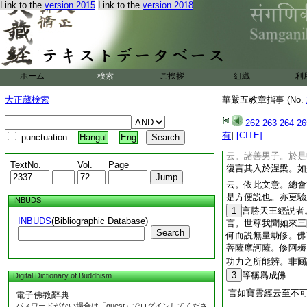
Link to the
version 2015
Link to the
version 2018
名爲萬里劫。佛子一
一切法門。時節久近
得等覺。案云。今依
意趣故。釋云百劫修
言又由以一偈至即成
七云。天地此界多聞
ホーム
検索
ご挨拶
組織
利
超九劫。於慈氏前。
依大乘。如智度論云
大正蔵検索
華嚴五教章指事 (No.
超九劫等也
言法華經云等者。第
262
263
264
26
引文。但無於字
有
]
[CITE]
punctuation
Hangul
Eng
言又云我説等者。亦
云。諸善男子。於是
TextNo.
Vol.
Page
復言其入於涅槃。如
云。依此文意。總
是方便説也。亦更驗
INBUDS
1
言勝天王經説者
INBUDS
(Bibliographic Database)
言。世尊我聞如來三
Search
何而説無量劫修。佛
菩薩摩訶薩。修阿耨
功力之所能辨。非爾
3
等稱爲成佛
Digital Dictionary of Buddhism
言如寶雲經云至不
電子佛教辭典
パスワードがない場合は「guest」でログインしてくださ