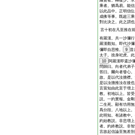
縁覺者。轉復少。求
乘者。猶爲易。能信
以此品中。正明信位
成佛等事。既超三乘
對比決之。此之謂也
言十初在凡至推在
有羅漢。共一沙彌行
羅漢觀知。即代沙彌
彌即自思惟。
9
昔
太子。捨身祀虎。此
10
阿羅漢即還沙
問師曰。向者代弟子
答曰。爾向者發心。
故。是以代汝擔襟。
是以汝擔推汝在後也
言當知由此至于増上
教。初地以上。皆受
説。一約實報。金剛
二生死。顯有功用無
爲分段。八地以上。
此明知。有諸教中。
約始教説。非悲増上
者。約終教説。非智
言故起信論至無差別