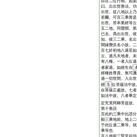
自在二位行相。如梁
曰。出出世善法。功
出世。從八地以上乃
若爾。可言三乘善是
出世。答本業經等云
五二地。同聲聞。第
已去。爲出出世。彼
知。彼三二乘。名出
聞縁覺倶名小故。二
言七於初地八過至如
云。過凡夫地者。未
有八種。一者入位過
者家過。如經生在
經種姓尊貴。無可譏
過一切世間。入出世
經
5
位菩薩法中故
在菩薩正處故。七者
如法中故。八者畢定
定究竟阿耨菩提故
第十卷説
言此約三乘中比證分
顯三乘地前。地上二
于此位過二乘等。就
乘等也
言八地前三賢至起信