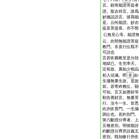
言。頗有能證菩提者
證。龍吉祥言。誰爲
妙施設語言。彼爲能
是。云何能證。妙吉
提及菩提座。亦不愍
心無見心等。能證
云。此明無能證菩提
教門。非直行位既不
可説也
言若依圓教至是分段
地獄已。生兜率天。
定前故。廣如少相品
初入信滿。即
8
由
生攝無量生故。是故
前。若寄終教位。顯
可知。言又如善財等
勒告善財言。無量菩
行。汝今一生。皆悉
此亦依普門。一生攝
因位也。若約別門。
第六斷惑分齊者。上
五種差別。明彼能詮
約斷惑分齊所詮義五
差別。既知修行所依