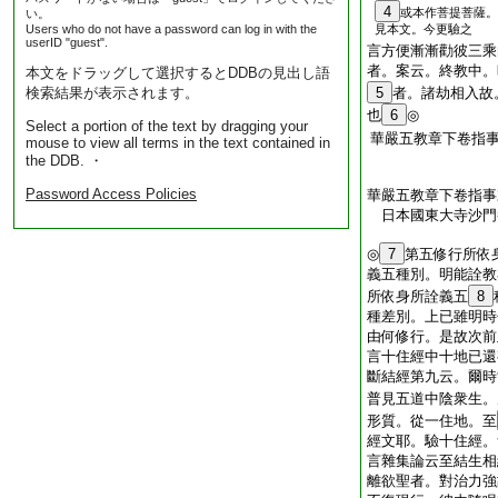
4
或本作菩提菩薩。
い。
Users who do not have a password can log in with the
見本文。今更驗之
userID "guest".
言方便漸漸勸彼三乘
者。案云。終教中。
本文をドラッグして選択するとDDBの見出し語
検索結果が表示されます。
5
者。諸劫相入故
也
6
◎
Select a portion of the text by dragging your
華嚴五教章下卷指
mouse to view all terms in the text contained in
the DDB. ・
Password Access Policies
華嚴五教章下卷指事
日本國東大寺沙
◎
7
第五修行所依
義五種別。明能詮教
所依身所詮義五
8
種差別。上已雖明時
由何修行。是故次前
言十住經中十地已還
斷結經第九云。爾時
普見五道中陰衆生。
形質。從一住地。至
經文耶。驗十住經。
言雜集論云至結生相
離欲聖者。對治力強