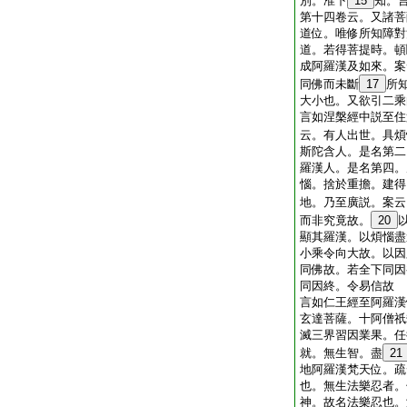
別。准下
15
知。
第十四卷云。又諸菩
道位。唯修所知障對
道。若得菩提時。頓
成阿羅漢及如來。案
同佛而未斷
17
所
大小也。又欲引二乘
言如涅槃經中説至住
云。有人出世。具煩
斯陀含人。是名第二
羅漢人。是名第四。
惱。捨於重擔。建得
地。乃至廣説。案云
而非究竟故。
20
顯其羅漢。以煩惱盡
小乘令向大故。以因
同佛故。若全下同因
同因終。令易信故
言如仁王經至阿羅漢
玄達菩薩。十阿僧祇
滅三界習因業果。任
就。無生智。盡
21
地阿羅漢梵天位。疏
也。無生法樂忍者。
神。故名法樂忍也。