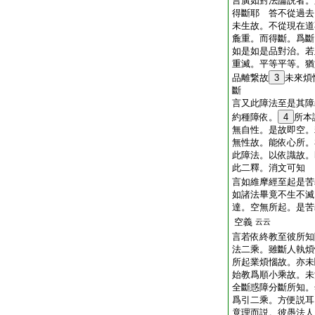
言廣如對法論説者。
得斷耶 答不從過去
未生故。不從現在道
麁重。而得斷。爲斷
如是如是品對治。若
重滅。平等平等。猶
品離繋故
3
未來煩
斷
言又此障法至是其障
約種障依。
4
所本
無自性。是故即空。
無性故。能依心所。
此障法。以依識故。
此二釋。消文可知
言如維摩經至起是苦
如諸法畢竟不生不滅
達。空無所起。是苦
空義
云云
言若依終教至彼所知
法二乘。雖斷人執煩
所起業煩惱故。亦未
始教爲順小乘故。未
全斷惑障分斷所知。
爲引二乘。方便説耳
竟理而説。彼愚法人