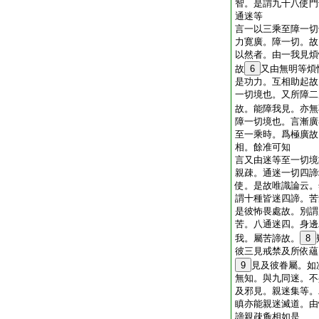
智。是謂九十八使門
通迷等
言一以三乘至障一切
力寛廣。障一切。故
以然者。由一我見煩
故
6
又由無明等煩
是功力。互相助起故
一切境也。又所障二
故。能障我見。亦無
障一切境也。言漸廣
至一乘時。爲極廣故
相。餘准可知
言又由迷等至一切境
親疎。通迷一切四諦
使。是故唯識論云。
謂十種皆迷四諦。苦
是彼怖畏處故。別謂
苦。八通迷四。身邊
我。屬苦諦故。
8
彼三見戒禁及所依蘊
9
見及彼眷屬。如
無知。與九同迷。不
及邪見。親迷集等。
瞋亦能親迷滅道。由
諦親疎麁相如是