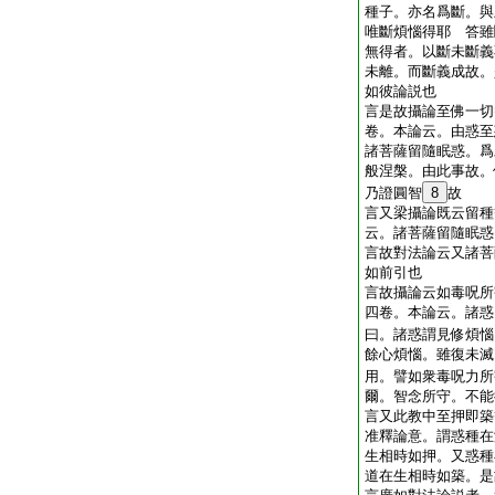
種子。亦名爲斷。與
唯斷煩惱得耶 答雖
無得者。以斷未斷義
未離。而斷義成故。
如彼論説也
言是故攝論至佛一切
卷。本論云。由惑至
諸菩薩留隨眠惑。爲
般涅槃。由此事故。
乃證圓智
8
故
言又梁攝論既云留種
云。諸菩薩留隨眠惑
言故對法論云又諸菩
如前引也
言故攝論云如毒呪所
四卷。本論云。諸惑
曰。諸惑謂見修煩惱
餘心煩惱。雖復未滅
用。譬如衆毒呪力所
爾。智念所守。不能
言又此教中至押即築
准釋論意。謂惑種在
生相時如押。又惑種
道在生相時如築。是