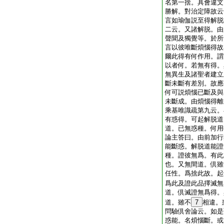
名第一捨。具會違文
勝解。對治定障故云
言如瑜伽説至得解脱
二云。又諸解脱。由
聲聞及獨覺等。於所
言以彼唯斷煩惱得故
爾此得有何作用。謂
以者何。若無有得。
無異生及諸聖者建立
斷未斷有差別。故應
何可説煩惱已斷及與
未斷成。由煩惱得離
乘基唯識疏第九云。
有惑得。可起解脱道
道。已無惑種。何用
論主答曰。由前加行
能斷惑。解脱道能證
種。證彼無爲。有此
也。又無間道。倶雖
任性。爲捨此故。起
爲此及證此品擇滅無
道。倶滅證無爲得。
道。雖不
7
相違。
問驗倶舍論云。如是
惑能。名煩惱斷。或