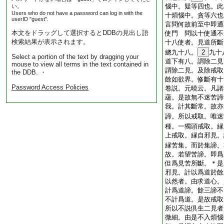
惱中。疑等四也。此
い。
Users who do not have a password can log in with the
十煩惱中。貪等六
userID "guest".
言問何故前至中即通
本文をドラッグして選択するとDDBの見出し語
使門 問以十使通不
検索結果が表示されます。
十八使者。見道所斷
總九十八。
2
九十
Select a portion of the text by dragging your
道下有八。謂除二見
mouse to view all terms in the text contained in
謂除二見。及除戒取
the DDB. ・
餘如欲界。修斷有十
Password Access Policies
卷説。元曉云。凡諸
蘊。是故無不迷苦諦
我。計其斷常。故亦
諦。所以戒取。唯迷
種。一獨頭戒取。縁
上戒取。縁自邪見。
縁苦集。而於集諦。
故。若望苦諦。即爲
但爲見苦所斷。＊是
邪見。計以爲道於餘
以然者。由求道心。
計爲道諦。餘三諦不
不計爲道。是故戒取
所以不説倶生二見者
微細。由是不入煩惱