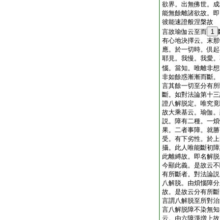
欲界。出無佛世。成
能無餘離諸欲故。即
彼能速證般涅槃故
言故瑜伽云至而
1
有心地決擇云。末那
應。於一切時。倶起
耶見。我慢。我愛。
惱。當知。唯離非想
非如餘惑漸漸而斷。
言其餘一切至分有所
斷。如對法論第十三
證八解脱定。唯究竟
故大乘基云。瑜伽。
説。障有二種。一煩
果。二者事障。就勝
受。有下劣性。於上
攝。此人唯能斷初障
此離縛故。即名解脱
今顯此義。是故云不
有所斷者。對法論説
八解脱。由煩惱障分
故。是故云分有所斷
言謂八解脱至所對治
言八解脱障不染無知
云。由六障淨増上故