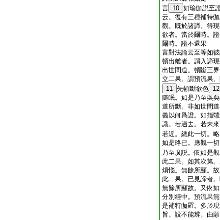
言
10
如瑜伽説至
云。復有三種補特伽
觀。既於諸諦。得現
欲者。當於爾時。證
爾時。證不還果
言對法論云至等如彼
頓出離者。謂入諦現
出世間道。頓斷三界
立二果。謂預流果。
11
先頓斷欲色
12
隨眠。如是乃至耎耎
道所斷。非如世間道
義以何爲證。如指端
識。若過去。若未來
若近。總此一切。略
如是略已。應觀一切
乃至廣説。依如是觀
此二果。如其次第。
煩惱。無餘所顯。故
此二果。已見諦者。
無餘所顯故。又依如
分別經中。預流果無
是補特伽羅。多於現
旨。設不能辨。由願