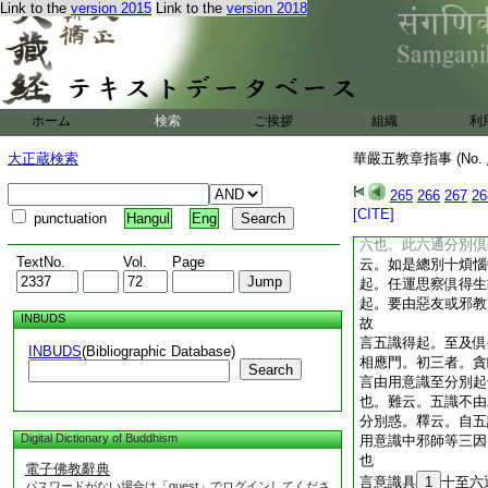
有自體。令惠不決。
Link to the
version 2015
Link to the
version 2018
謂於五取蘊。執我我
業。七邊見者。謂即
行出離爲業。八邪見
事。及非四見。諸餘
故。九見取者。謂於
ホーム
検索
ご挨拶
組織
利
勝能得清淨。一切鬪
者。謂於隨順諸見或
大正蔵検索
華嚴五教章指事 (No.
勝能得清淨。無利勤
識論第六卷説也
265
266
267
26
言於中四種至餘六通
[CITE]
punctuation
Hangul
Eng
倶生分別門也。餘六
六也。此六通分別倶
TextNo.
Vol.
Page
云。如是總別十煩惱
起。任運思察倶得生
起。要由惡友或邪教
INBUDS
故
言五識得起。至及倶
INBUDS
(Bibliographic Database)
相應門。初三者。貪
Search
言由用意識至分別起
也。難云。五識不由
分別惑。釋云。自五
Digital Dictionary of Buddhism
用意識中邪師等三因
也
電子佛教辭典
言意識具
1
十至六
パスワードがない場合は「guest」でログインしてくださ