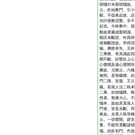
煩惱幷末那煩惱故。
云。依始教門。引小
顯。不從眞起故。説
亦許彼般涅槃。非不
起也。今終教中。就
動如來藏成梨耶識。
既倶未斷證。何因得
彼無斷證故。所得涅
喩。應便有失。又終
三乘教。有其識起四
聞不斷。但暫伏上心
心聲聞及迴心聲聞等
勝故。元曉云。六種
無明。是智礙體。此
門二障。皆盡。又云
義。若就人法二執本
二乘。於煩惱障。唯
然者。無廣大心。不
惱本。故如其直當人
門者。皆是永斷。而
眞如。永害人執等種
云。一切聲聞。辟支
量。不能究竟斷諸煩
惱。此依初門。作是