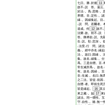
七日。勝
於後
11
二
故不
説 答。遠云
レ
於法
。爲
思惟
。
一
二
一
界體。非
定性
。諸
二
一
縁
。因縁集起。目
一
レ
説 問。若爾者。
レ
道成。何
12
故不
レ
法樂
故。初不
説 
一
レ
答。佛將欲
説。先
レ
生
説。彰
悲深
。
一
二
一
法受
行 問。諸法
レ
レ
義
。經中亦名
縁起
一
二
法
。故曰
因縁
。
一
二
一
集。故名
縁集
。分
二
一
爲。三是自體。言
二
常生滅所爲
。故名
一
二
有。故名
因縁
。言
二
一
非
生滅
。名曰
無
二
一
二
之二法。皆從
前因
二
一
自體
者。即前生死
一
皆是縁起。
16
其
來之藏
。如
17
來
一
諸法。同一體性。互
守
自性
。雖
無一
二
一
二