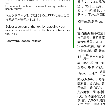
滅度後。後五百歳像
い。
法
。求
十二因縁。
Users who do not have a password can log in with the
一
二
userID "guest".
相
。不
知
佛意
。
一
レ
二
一
竟空
。不
知
何因
本文をドラッグして選択するとDDBの見出し語
一
レ
二
検索結果が表示されます。
樹菩薩爲
是等
故
二
一
Select a portion of the text by dragging your
也
mouse to view all terms in the text contained in
言
如維摩經中初三
the DDB. ・
二
法門品云。爾時維摩
Password Access Policies
者云何菩薩。入
不
二
法自在
説言。諸仁
一
今則無
滅。得
此無
レ
二
此爲
門
乃至樂實菩
一
第一
者。尚不
見
實。何
レ
レ
所見
。惠眼乃能見
一
第
爲
入不二法門
二
一
十
問
文殊師利
。何等
二
一
師利曰。如
我意
者
二
一
示無識。離
諸問答
二
一
文殊師利。問
維摩
二
説。何等是菩薩入
レ
無
言。文殊師利嘆
レ
文字語言
。是眞入