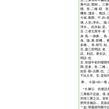
言
三乘等即不爾在
二
乘中説
寶樹
。三乘
二
一
體。有
二種
耶 答
二
一
機有
淺深
。教説
二
一
二
今就
教開。不
約
レ
レ
二
璃
人見
淨水
。隨
一
中
上
二
淨水
。此亦如
是。
一
レ
言
三者主異等
者 
二
一
身
爲
一身佛
。爲
一
二
一
二
身。隨
應
群機
。
レ
二
一
多種
。准
樹可
知
一
レ
レ
言
盡三世間説
者。
二
一
説。刹説。衆生説。
間説
也
一
言
答彼中初列聲聞
二
聞
意者。有
二種
一
二
一
如盲
顯
法勝
也。
一
中
上
千比丘等。非
是前
二
乘
。今迴
向一乘
一
一
解云 此後説
＊也
三乘根不定故。堪
レ
所得三乘之法。皆依
便阿含施設
。是故
上
＊如
華嚴經同教中
二