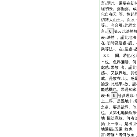
言
謂此一乘要在初
二
經初云。婆伽婆。成
化自在天
等。性起
一
切諸大山王
。次照
一
二
等
。今合引
此經文
上
二
言
6
論云此法勝
二
表
法勝
。謂此地法
二
一
在
初時及勝處
説。
二
一
乘等法
。在
勝處
一
二
一
問。若他化
云云
＊也。色界彌勝。何
處感
果故
者。謂此
レ
一
感
。又欲界地。其
一
成。是故在
此。感
レ
論云
此感果
故。謂
二
一
能感機也。果是如來
表
所
9
詮眞理非
三
二
上二界。是難地非
二
之身。要是欲界。他
也。又第七地攝報果
地
攝法寛故。何者
一
攝
上一乘
。是出世
二
一
地通攝
五乘
故也
二
一
言
若爾＊者何故至
三
二