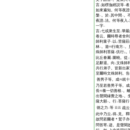
一
言
如楞伽經説等
者
二
一
如來遍知。何等夜證
槃
。於
其中間
。
一
二
一
夜證
法。何等夜入
レ
レ
一字
一
言
七或衆生至
華嚴
三
二
卷云。爾時尊者舍利
師利童子
以
苦薩莊
一
二
林
。遊
行南方
。
一
一
殊師利菩薩
倶行
。
一
上
比丘眷屬
圍曉。從
一
二
足辭退。向
文殊師
二
共行弟子。皆新出家
至爾時文殊師利。告
善男子等。成
就十
乃至若善男子等。成
長
養一切善根
。
一
出聲聞縁覺之地
。
一
薩大願
。行
菩薩行
一
二
徳之力
等
云云
疏云
一
此中乃云
得
見。釋
レ
レ
故問若爾者＊鷲子亦
問答寄
迹。是聲聞
レ