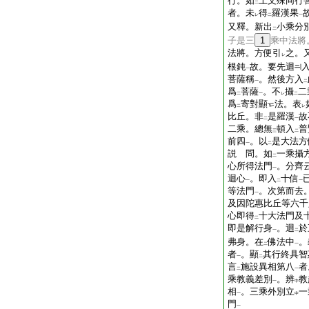
行。如
上文殊同行
二
者。未
得
羅漢果
レ
二
一
又釋。新出
小乘分
二
子是三
1
乘中法將
法將。方便引
之。
レ
根鈍
故。要先迴
一
菩薩稱
。然後方入
一
二
爲
菩薩
。不
攝
二
二
一
レ
二
爲
寄對顯
法。表
二
レ
比丘。非
是羅漢
故
二
一
二乘。總無
頓入
普
三
二
前四
。以
是大法方
一
二
説 問。如
一乘攝
二
心所得法門
。分齊
一
迴心
。即入
十信
一
二
一
等法門
。次第而去
一
及因陀惠比丘等六千
心即得
十大法門及
二
即是解行身
。迴
於
一
二
弗身。在
佛法中
。
二
一
者
。顯
其行終具智
一
二
言
施設異相第八
者
二
一
乘教義差別
。辨
教
一
中
相
。三乘外別立
一
一
中
門
一