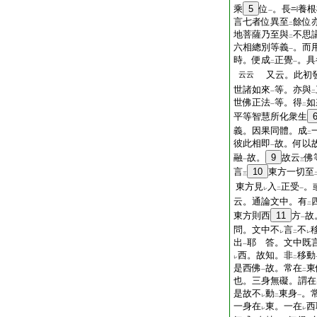
乘
5
位
。長
養根
一
言七者位異至
餘位
二
地菩薩乃至與
不思
二
六相總別等義
。而
一
時。便成
正覺
。具
二
一
又云。此初發
云云
世諸如來
等。亦與
一
二
世佛正法
等。得
如
一
二
平等智慧所化衆生
義。因果同體。成
二
彼此相即
故。何以
一
融
故。
9
故云
佛
一
三
言
10
東方一切至
三
東方見
入
正受
。
レ
二
一
云。通論文中。有
二
東方則西
11
方
故
一
問。文中不
言
不
レ
二
レ
出
耶 答。文中既
一
西。故知。非
移動
レ
二
是西佛
故。常在
東
一
二
也。三身無礙。謂在
是故不
動
東身
。
レ
二
一
一身在
東。一在
西
レ
レ