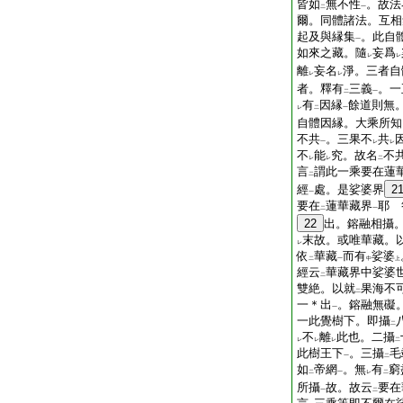
皆如
無不性
。故法
二
一
爾。同體諸法。互相
起及與縁集
。此自
一
如來之藏。隨
妄爲
レ
レ
離
妄名
淨。三者自
レ
レ
者。釋有
三義
。一
二
一
有
因縁
餘道則無
レ
二
一
自體因縁。大乘所知
不共
。三果不
共
一
レ
レ
不
能
究。故名
不
レ
レ
二
言
謂此一乘要在蓮
二
經
處。是娑婆界
2
一
要在
蓮華藏界
耶 
二
一
22
出。鎔融相攝
末故。或唯華藏。
レ
依
華藏
而有
娑婆
二
一
中
上
經云
華藏界中娑婆
二
雙絶。以就
果海不
二
一＊出
。鎔融無礙
一
一此覺樹下。即攝
二
不
離
此也。二攝
レ
レ
レ
二
此樹王下
。三攝
毛
一
二
如
帝網
。無
有
窮
二
一
レ
二
所攝
故。故云
要在
一
二