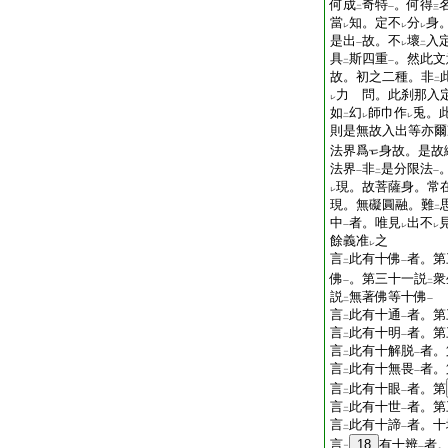
何成
奇特
。何得
二
一
三
當
知。定不
分
身
レ
レ
レ
是出
故。不
壞
入
一
レ
二
具
斯四重
。然此文
二
一
故。初之二種。非
二
力 問。此刹那入
レ
如
幻
師巾作
兎。
二
レ
レ
則是無故入出等亦爾
法界爲
身故。是故
法界
非
是分限法
一
二
一
現。故菩薩身。常
レ
現。無礙圓融。難
二
中
者。唯見
出不
一
レ
レ
餘義准
之
レ
言
此有十佛
者。第
二
一
佛
。第三十一説
衆
一
二
説
無著佛等十佛
二
一
言
此有十通
者。第
二
一
言
此有十明
者。第
二
一
言
此有十解脱
者。
二
一
言
此有十無畏
者。
二
一
言
此有十眼
者。第
二
一
言
此有十世
者。第
二
一
言
此有十諦
者。十
二
一
言
18
有十辨
者
二
一