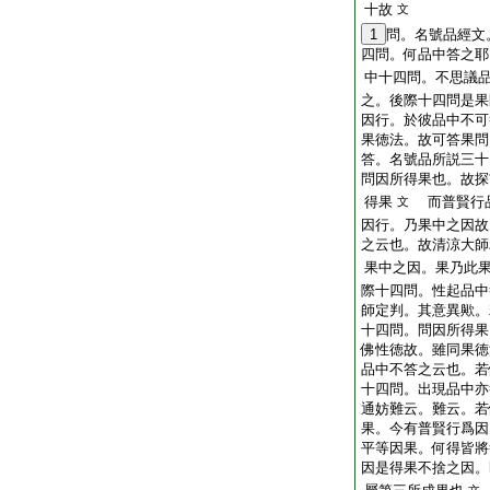
十故
文
1
問。名號品經文
四問。何品中答之耶
中十四問。不思議
之。後際十四問是果
因行。於彼品中不可
果徳法。故可答果問
答。名號品所説三十
問因所得果也。故探
得果
而普賢行品
文
因行。乃果中之因故
之云也。故清涼大師
果中之因。果乃此
際十四問。性起品中
師定判。其意異歟。
十四問。問因所得果
佛性徳故。雖同果徳
品中不答之云也。若
十四問。出現品中亦
通妨難云。難云。若
果。今有普賢行爲因
平等因果。何得皆將
因是得果不捨之因。