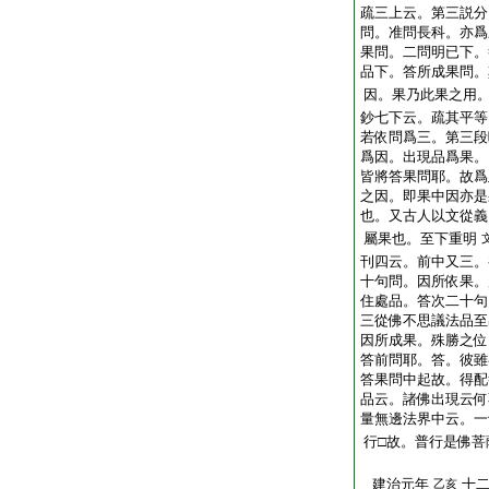
疏三上云。第三説分
問。准問長科。亦爲
果問。二問明已下。
品下。答所成果問。
因。果乃此果之用
鈔七下云。疏其平等
若依問爲三。第三段
爲因。出現品爲果。
皆將答果問耶。故爲
之因。即果中因亦是
也。又古人以文從義
屬果也。至下重明
刊四云。前中又三。
十句問。因所依果。
住處品。答次二十句
三從佛不思議法品至
因所成果。殊勝之位
答前問耶。答。彼雖
答果問中起故。得配
品云。諸佛出現云何
量無邊法界中云。一
行□故。普行是佛菩
建治元年
十
乙亥