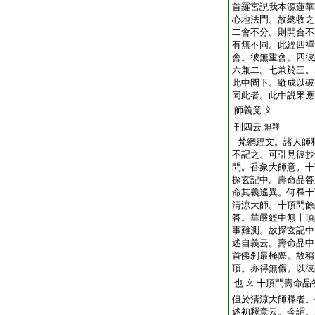
首羅宮説我本源蓮華
心地法門。故總收之
二會不分。則開合不
有無不同。此經四禪
會。彼無重會。四彼
六兼二。七兼於三。
此中問下。縱成以破
同此者。此中説果應
師義竟
文
刊四云
無釋
梵網經文。諸人師
不記之。可引見彼抄
問。香象大師意。十
探玄記中。壽命品答
命其義遙異。何釋十
清涼大師。十頂問餘
答。華嚴經中無十頂
事難測。故探玄記中
述自義云。壽命品中
首佛刹最極際。故稱
頂。亦得無傷。以彼
也
十頂問壽命品
文
但於清涼大師釋者。
述初釋意云。今謂。