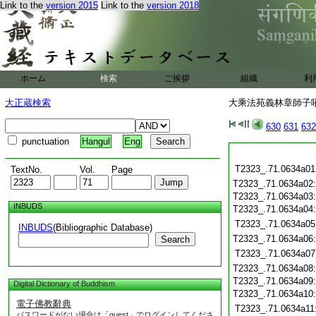
Link to the
version 2015
Link to the
version 2018
ホーム
検索
ご挨拶
組織
利
大正蔵検索
大乘法苑義林章師子吼鈔
630
631
632
punctuation
Hangul
Eng
T2323_.71.0634a01
TextNo.
Vol.
Page
T2323_.71.0634a02
T2323_.71.0634a03
INBUDS
T2323_.71.0634a04
T2323_.71.0634a05
INBUDS
(Bibliographic Database)
T2323_.71.0634a06
Search
T2323_.71.0634a07
T2323_.71.0634a08
T2323_.71.0634a09
Digital Dictionary of Buddhism
T2323_.71.0634a10
電子佛教辭典
T2323_.71.0634a11
パスワードがない場合は「guest」でログインしてくださ