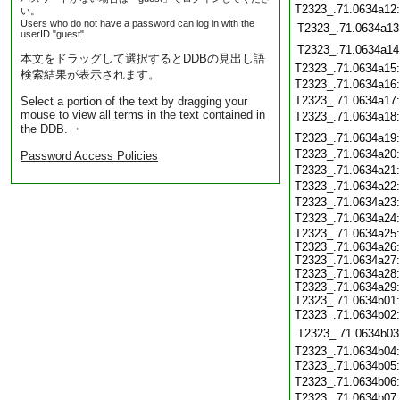
T2323_.71.0634a12
い。
Users who do not have a password can log in with the
T2323_.71.0634a13
userID "guest".
T2323_.71.0634a14
本文をドラッグして選択するとDDBの見出し語
T2323_.71.0634a15
検索結果が表示されます。
T2323_.71.0634a16
T2323_.71.0634a17
Select a portion of the text by dragging your
mouse to view all terms in the text contained in
T2323_.71.0634a18
the DDB. ・
T2323_.71.0634a19
T2323_.71.0634a20
Password Access Policies
T2323_.71.0634a21
T2323_.71.0634a22
T2323_.71.0634a23
T2323_.71.0634a24
T2323_.71.0634a25:
T2323_.71.0634a26:
T2323_.71.0634a27:
T2323_.71.0634a28:
T2323_.71.0634a29:
T2323_.71.0634b01:
T2323_.71.0634b02
T2323_.71.0634b03
T2323_.71.0634b04:
T2323_.71.0634b05
T2323_.71.0634b06
T2323_.71.0634b07