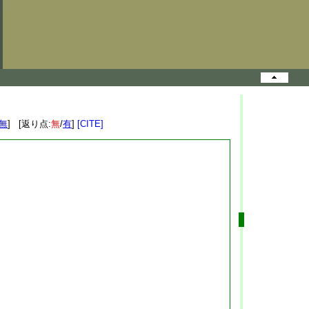
無
] [返り点:
無
/
有
]
[CITE]