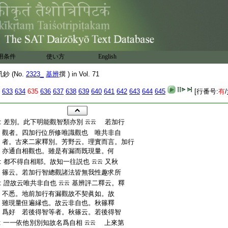
用条件
使い方
English
 (No.
2323_
基辨
撰 ) in Vol. 71
633
634
635
636
637
638
639
640
641
642
643
644
645
[行番号:
有
/
:
差別。此下明能觀智類亦別
若加行
云云
:
觀者。四加行位所修唯識觀也 唯共非自
:
者。古來二家釋別。芳野云。理實而言。加行
:
亦通自相觀也。雖是有漏而既現量。何
:
都不得自相耶。故知一往説也
又秋
云云
:
篠云。若加行智總觀諸法皆無我性趣求所
:
證故云唯共非自也
基辨評二釋云。釋
云云
:
不悉。地前加行有漏觀故不契眞如。故
:
雖現量但遍縁也。故云非自也。秋篠釋
:
爲好 若後得智等者。秋篠云。若後得智
:
一一依他別別知故名爲自相
上來第
云云