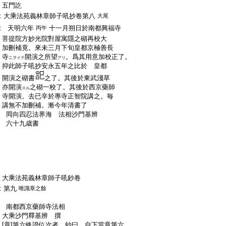
:
五門訖
:
大乘法苑義林章師子吼抄卷第八
大尾
:
天明六年
十一月朔日於南都興福寺
丙午
:
菩提院方妙光院對屋寓隱之砌再校大
:
加刪補竟。來未三月下旬皇都京極善長
:
寺
開演之所望
。爲其用意加校正了。
ニヲイテ
アリ
:
抑此師子吼抄安永五年之比於 皇都
:
開演之砌書
之了。其後於東武淺草
:
亦開演
之砌一校了。其後於西京藥師
スル
:
寺開演。去已辛於專寺正智院講之。毎
:
講無不加刪補。漸今年清書了
:
囘向四忍法界海 法相沙門基辨
:
六十九歳書
:
大乘法苑義林章師子吼鈔卷
:
第九
唯識章之餘
:
南都西京藥師寺法相
:
大乘沙門釋基辨 撰
:
[章]第六修證位次者 鈔曰。自下當章第六