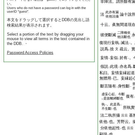
非障法。謂所餘有
い。
Users who do not have a password can log in with the
userID "guest".
此亦有漏
法
論十說
依他法攝
本文をドラッグして選択するとDDBの見出し語
十云。眞無間道現
検索結果が表示されます。
二障種依
Select a portion of the text by dragging your
彼便斷滅
他法斷也
mouse to view all terms in the text contained in
復現行妄執
滅法
。
the DDB. ・
二
一
説爲
捨
疏云。
文
レ
Password Access Policies
妄情
妄似
於有
。
一
二
一
假説
此境
亦名爲
二
一
レ
私曰。妄情妄縁起道
無體用
已。妄縁起
一
斷言隨有
身性斷
二
一
虚妄心起。今斷
復有
是故離縛斷也
レ
執
。此是爲
一
二
所執實
不生斷
也
一
法二執所攝
基
云云
依他
也。芳野云。
一
分依他起性
也
云云
一
顯現
也