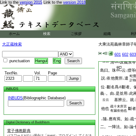
法故
實
Link to the
version 2015
Link to the
version 2018
必去義可斷也
執
。實繩者依他之
一
遣二覺皆依他起
也
一
一者除遣。謂遣
染
二
亦云
不
二
者不現遣
謂
除遣
也
ホーム
検索
ご挨拶
組織
利
一
切相用皆不
現前
。
二
一
大正蔵検索
大乘法苑義林章師子吼鈔
此由
解深密經
子
二
一
遣
一
島立
此二義
也
二
一
縁心名爲
二覺
。是
601
602
603
二
一
punctuation
Hangul
Eng
云云
清
及義濱等
島曰。珠
云
煗等
二
TextNo.
Vol.
Page
蛇
説
依他覺所
遣
二
レ
計
位
斷名爲
斷者。
INBUDS
一
義
。由
是並用
此
一
レ
二
INBUDS
(Bibliographic Database)
基辨云。就
云云
二
Search
疏十末所言
他也
斷者
有漏依他也
隨
應有焉。如
疏
レ
レ
二
Digital Dictionary of Buddhism
二。一障法。如
論
下
電子佛教辭典
パスワードがない場合は「guest」でログインしてくださ