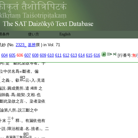
蛇者所執之覺通
我法二
二
覺。唯法執也。故今云
所
二
今云遣言有
二。
云云
レ
依他
。如
明來暗去
也。二
一
二
一
無分別智證
眞如
時一
二
一
用条件
使い方
English
不
作
相分
故名爲
不除
レ
二
一
二
 (No.
2323_
基辨
撰 ) in Vol. 71
又周
曰。繩蛇二種能
染依他可斷法故名
遣也
604
605
606
607
608
609
610
611
612
613
614
615
616
[行番号:
無
/
レ
同
是 斷此染故等者。子
レ
位中伏名爲
斷者。偏
覺
之義
。叡
云
入
見道
執
一
下
二
偏説
圓成覺所
遣
之
繩覺
二
レ
兩師義
爲
能契
文相
也
一
三
二
一
斷此染故之言
。染者染依
一
論第八所
説三斷之中
レ
三十
十末
釋
。有漏依他有
一
丁
十説
障治相違
名
捨者
。二
二
一
レ
上
有漏善三無
法