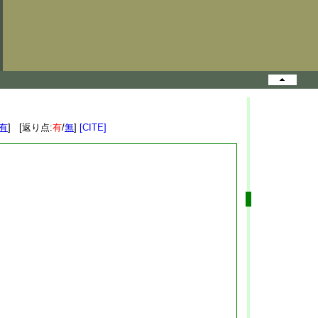
有
] [返り点:
有
/
無
]
[CITE]