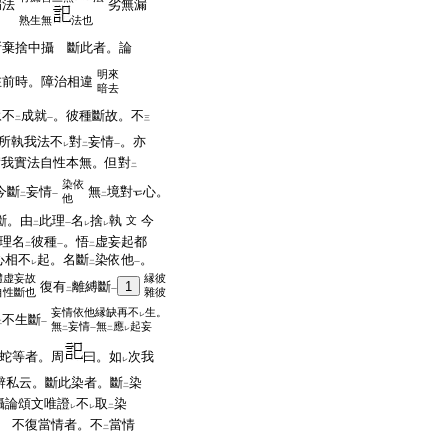
漏法
劣無漏
熟生無
法也
所棄捨中攝 斷此者。論
明來
在前時。障治相違
暗去
永不
成就
。彼種斷故。不
二
一
三
所執我法不
對
妄情
。亦
レ
二
一
實我實法自性本無。但對
二
染依
今斷
妄情
無
境對
心。
二
一
二
他
斷。由
此理
名
捨
執
今
文
二
一
レ
レ
理名
彼種
。悟
虚妄起都
二
一
二
心相不
起。名斷
染依他
。
レ
二
一
體虚妄故
縁彼
復有
離縛斷
1
自性斷也
二
一
雜彼
妄情依他縁缺再不
生。
レ
不生斷
二
一
無
妄情
無
應
起妄
二
一
二
レ
蛇等者。周
曰。如
次我
レ
辨私云。斷此染者。斷
染
二
攝論頌文唯證
不
取
染
レ
レ
二
不復當情者。不
當情
二