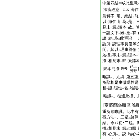
中第四結
成此重意
深密經意
海住
云云
一
島科不
爾。總結
前
レ
二
以
海住山
爲
是。
二
一
レ
見末
歸
識本
故。
一
二
一
一證文下
雖
應
有
一
レ
レ
二
證
結
爲
此重證
所
一
レ
二
一
論所
説理事眞俗等
レ
問。其以
理事眞俗
二
一
若攝
事末
歸
理本
二
一
二
一
攝
相見末
歸
於識
二
一
二
已上
歸本門攝
云云
芳野
唯識
。則與
第五重
一
二
麁顯相是事微隱性是
相
證
理性
名
唯識
一
二
一
二
唯識
。彼遣此攝。
一
[章]四隱劣顯
唯
至
重所觀唯識。此中有
觀方法
。三擧
慈尊
一
二
結。今即初･二也。
攝
相見末
歸
自體
二
一
二
一
有
心所
。説
唯心
二
一
二
一