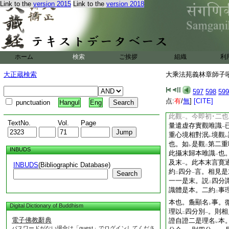
開元釋教録判爲
Link to the
version 2015
Link to the
version 2018
撰
所
大唐内典録爲
二
撰
所
遺教經論云
爲
下
二
造
乘經
。溜洲等小亦
一
ホーム
検索
ご挨拶
組織
利
小乘教非
大乘教
。
二
一
留純之證
耶。答。
一
大正蔵検索
大乘法苑義林章師子吼鈔
證也 皆此門攝者
レ
[章]三攝末歸
法
至
597
598
599
重所觀唯識。此中有
点:
有
/
無
]
[CITE]
punctuation
Hangul
Eng
觀方法
。三擧
經論
一
二
此觀
。今即初･二
一
TextNo.
Vol.
Page
量遣虚存實觀唯識
一
重心境相對泯
境觀
レ
レ
也。如
是觀
第二重
レ
二
INBUDS
此攝末歸本唯識
也
一
及末
。此本末言寛
INBUDS
(Bibliographic Database)
一
約
四分
言。相見是
Search
二
一
一一是末。説
四分
二
識體是本。二約
事
二
本也。麁顯名
事。
レ
Digital Dictionary of Buddhism
理以
四分別
。則相
二
一
電子佛教辭典
證自證二是理名
本
レ
パスワードがない場合は「guest」でログインしてくださ