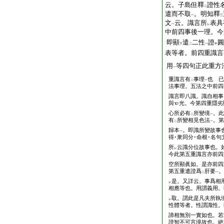
云。子島但釋
證性
二
遣而不取
。明知釋
一
三
文
云。識言所
表具
一
レ
中前四事後一理。今
即顯
遣
二性
證
圓
下
二
一
中
表等者。前四重識言
用
等四句正此重方
一
重識言有
事理
也 已
二
一
法事理。五法之中前四
識言即八識。識自相事
與
光。今第四重隱劣
心所必有
所變境
。此
二
一
有
所變相見色法
。第
二
一
歸本
。即識所變故事
一
得･衆同分･命根･名
所
云識分位故事也。
レ
今此第五重識言亦前四
空所顯眞如。是亦前四
第五重遣證爲
肝要
。
二
一
是。又詳云。事爲相用
レ
相應等也。用謂義用。
取。謂此是凡夫所執
レ
性體等者。性謂識性。
諦相無別一實如也。若
證智不可言境故也。絶