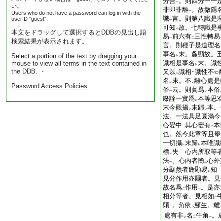
分合
。則四分一一
一
い。
非即非離
。故微隱
一
Users who do not have a password can log in with the
識
言。則第八識是
userID "guest".
一
可知
故。七轉識是
一
本文をドラッグして選択するとDDBの見出し語
易
前六有
三性轉易
一
二
検索結果が表示されます。
言。則種子是道理名
事名
末。麁顯故。
Select a portion of the text by dragging your
レ
識相是事名
末。識
mouse to view all terms in the text contained in
レ
the DDB. ・
又以
識相･識性不
二
名
末。不
離心處是
レ
レ
Password Access Policies
俗
云。則眞爲
本俗
一
レ
廢詮一實爲
本等思
レ
末今觀攝
末歸
本。
レ
レ
法。一法具足圓滿今
心變中
其心變有
本
一
二
也。然今此章等且擧
一切攝
末歸
本唯識
レ
レ
標
失 心内所取等
レ
法
。心内者簡
心外
一
二
分顯然者麁顯易
知
レ
見分作用亦爾者。見
故名爲
作用
。是亦
二
一
相分等者。見相如
二
頭
。角依
顯生。離
一
レ
處有非
名
牛角
。
レ
二
一