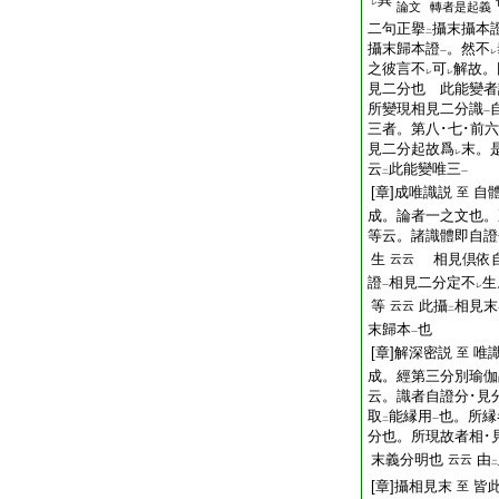
レ
論文
轉者是起義
二句正擧
攝末攝本
二
攝末歸本證
。然不
一
レ
之彼言不
可
解故。
レ
レ
見二分也 此能變者
所變現相見二分識
一
三者。第八･七･前
見二分起故爲
末。
レ
云
此能變唯三
二
一
[章]成唯識説
自
至
成。論者一之文也
等云。諸識體即自證
生
相見倶依自
云云
證
相見二分定不
生
一
レ
等
此攝
相見末
云云
二
末歸本
也
一
[章]解深密説
唯
至
成。經第三分別瑜
云。識者自證分･見
取
能縁用
也。所縁
二
一
分也。所現故者相･
末義分明也
由
云云
二
[章]攝相見末
皆
至