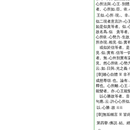
心所法與
心王
別體
二
一
者。心所如
臣。依
レ
二
王似
心所
現
。非
二
一
上
レ
似二現者意言許
心
下
如是似貪等者。似
二
故名爲
似 貪等者
レ
心所依
心勢力
生故
二
一
所亦現
相見
似
實
二
一
三
或似於信等者。是
見
似
實有
信等一
一
三
二
者。無
心外別實有
二
見。然心所依
心勢
二
云
如
日與
光之義
レ
二
レ
一
[章]雖心自體
非
至
成慈尊頌
也。論有
一
二
釋也。心所離
心王
二
一
能變者。亦
心王能
三
以心勝故等者。音
句應
云
許心心所似
レ
二
以
心勝
故
云云
二
一
[章]無垢稱言
皆
至
第四擧
佛説
結。
二
一