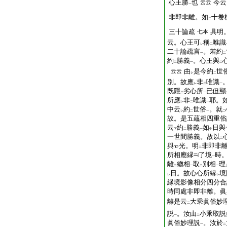
心王勝
也
今云
云云
一
非即非離。如
十卷
二
三十論疏
具明
七本
云。心王可
稱
唯識
レ
二
二十論疏言
。若約
一
二
約
勝義
。心王與
二
一
二
由
是今約
世
云云
レ
二
別。故應
非
唯識
レ
二
一
既隱
劣心所
已但顯
二
一
所應
非
唯識
耶。
レ
二
一
中云
約
世俗
。就
レ
二
一
二
故。是五蘊相四重俗
云
約
勝義
如
日與
下
二
一
中
一世間勝義。故以
二
與
光。明
非即非
二
所相應縁
了境
時
一
離
總相
取
別相
理
二
一
二
一
日。故心心所縁
境
レ
レ
縁境影像相分四分合
時同處非即非離。眞
離是云
大乘眞俗妙
二
説
。汝由
小乘取説
一
二
眞俗妙理説
。汝於
一
二