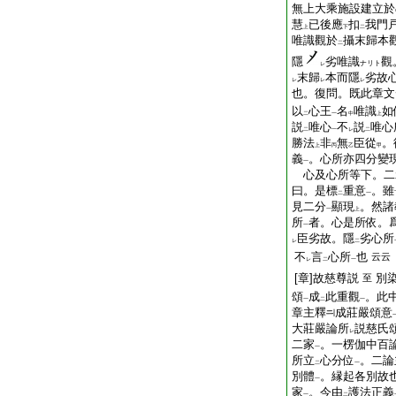
無上大乘施設建立於
慧
已後應
扣
我門
上
下
二
唯識觀於
攝末歸本
二
隱
劣唯識
觀
ナリト
レ
末歸
本而隱
劣故
レ
レ
レ
也。復問。既此章文
以
心王
名
唯識
如
二
一
中
上
説
唯心
不
説
唯心
二
一
レ
二
勝法
非
無
臣從
。
上
丙
乙
甲
義
。心所亦四分變
一
心及心所等下。二
曰。是標
重意
。雖
二
一
見二分
顯現
。然諸
一
上
所
者。心是所依。
一
臣劣故。隱
劣心所
レ
二
不
言
心所
也
云云
レ
二
一
[章]故慈尊説
別
至
頌
成
此重觀
。此
一
二
一
章主釋
成莊嚴頌意
大莊嚴論所
説慈氏
レ
二家
。一楞伽中百
一
所立
心分位
。二論
二
一
別體
。縁起各別故
一
家
。今由
護法正義
一
二