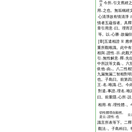
品
今所
引文舊經
レ
文
用
之也。無垢稱經
レ
心清淨故有情清淨
情者五蘊假者。具釋
章引用意
曰。理而
一
等。以
心勝
故偏
二
一
[章]五遣相證
應
至
重所觀唯識。此中有
相與
證性
示
此觀
二
一
二
引
無性解意
釋
先
二
一
二
中所説等文義
。六
一
依他
由
。八二性相
一
上
九漏無漏二智相對明
也。子島曰。前第四
王
名
唯識
已。今
一
二
一
對遣
事證
理名
唯
レ
レ
二
曰。前重隱
心所
説
二
一
相用
有
理性體
。
一
二
一
切性體理自顯然。
云
是云
證性
也
二
一
識言所表等下。二釋
觀法
。子島科曰。
一