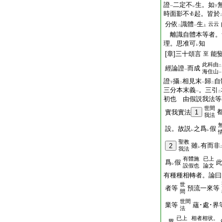
證
二定不
生。如
一
レ
下
時面影不
起。皆於
分依
識體
生
云云
二
一
上
離識自體本等者。
理。思准可
知
レ
[章]三十頌言
能
至
此科由
二
經論證
而成
一
海住山
一
證
攝
相見末
歸
自
下
二
一
二
三分本末義
。三引
一
二
初也 由假説我法等
世間
實我實法
1
我法
設。故説
之爲
假
レ
レ
聖教
雖
有而非
2
レ
我法
有體施
已上
爲
假
レ
設假也
論文
有種種相轉者。論曰
世
者等
預流一來等
間
世間
業等
蘊･處･界
法
已上
相者相状。
異