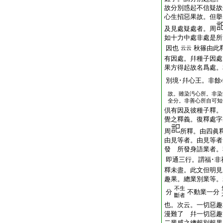
故分別惑起不信疑故
心生招惡果故。但
及見處疑處者。周
如十力中處非處是所
因也
秋篠由此
云云
有因處。幷種子因處
果方得起故名爲處。
別境･幷心王。非餘
故。雖染汚心所。非染
全分。非善心所自可知
倶有因及彼種子釋。
覺之釋義。復釋處字
周
所釋。由四眞
由見等者。由見等者
發 所發身語業者。
即通三行。謂福･非
釋未盡。此文但明見
趣果。總業別業等。
不生
分
不動業一分
斷者
也。次云。一切惡趣
漫難了 幷一切惡趣
二業感之總報別報果