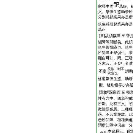
家釋中周
爲好。
文。擧倶生惑助發所
分別惑起業果亦是所
倶生惑所起業果亦是
爲正
[章]故煩惱障
皆
至
惱障等所斷義。此煩
倶生煩惱障也。倶生
所知障正擧倶生。兼
顯自可知。問。正發
八末云。正發行者唯
見修二斷不
不定
謂助
決定也
修道斷倶生惑。助發
斷。發別報等少亦
[章]解深密經
種
至
性有六中。四擧證
所斷。此有三文。初
微細誤犯愚。二種種
愚。不云業趣故。此
愚所知障 種種業趣
謂所知障中倶生一分
本疏釋云。此
云云