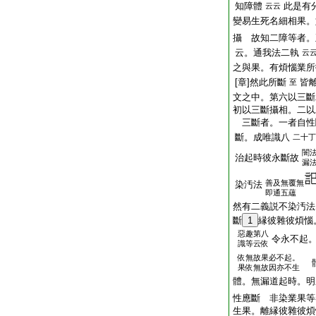
知障體
此是有
云云
變易生死名細相果。
攝 故知二障等者。正
云。通我法二執
云
之與果。有煩惱業所
[章]然此所斷
皆
至
文之中。第六以三斷
初以三斷攝相。二以
三斷者。一者自性
斷。成唯識八
二十丁
闇
治起時彼永斷故
漏
善及無覆無
染汚法
即通五蘊
然有二義説不染汚法
斷
1
縁彼雜彼煩惱
惡趣第八
令永不起
識等云依
依無故果必不起。
體
果依無故因亦不生
體。無漏道起時。明
性應斷 非染業果等
生果。離縁彼雜彼煩