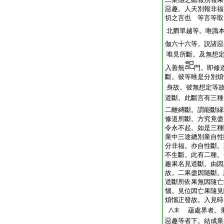
惡趣。人天別報非福
切之言也 等言等取
北欝單越等。唯識
伽六十六等。説諸惡
唯見所斷。及無想
入善無
門。即修
斷。彼等唯是分別煩
身故。彼無想定等
道斷。此斷言有三種
二離縛斷。謂能斷縁
修道所斷。方究竟盡
令永不起。如是三種
業中三途總別業自性
分非福。亦自性斷。
不生斷。此有二種。
趣果名見道斷。由因
故。二果盡因隨斷。
道斷所依果無因隨亡
惱。見位因亡果隨見
煩惱正發故。入見時
蘊處界者。果
八末
惡趣等者下。結成