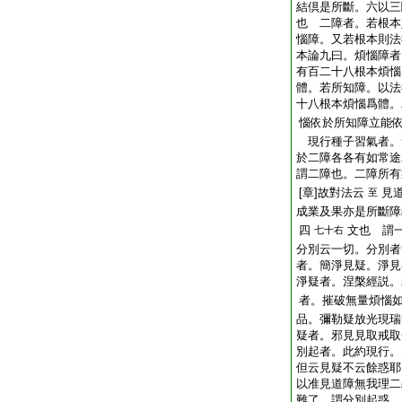
結倶是所斷。六以三
也 二障者。若根本
惱障。又若根本則法
本論九曰。煩惱障者
有百二十八根本煩惱
體。若所知障。以法
十八根本煩惱爲體。
惱依於所知障立能
現行種子習氣者。
於二障各各有如常途
謂二障也。二障所有
[章]故對法云
見
至
成業及果亦是所斷
四
文也 謂
七十右
分別云一切。分別者
者。簡淨見疑。淨見
淨疑者。涅槃經説。
者。摧破無量煩惱
品。彌勒疑放光現瑞
疑者。邪見見取戒取
別起者。此約現行。
但云見疑不云餘惑耶
以准見道障無我理二
難了。謂分別起惑。