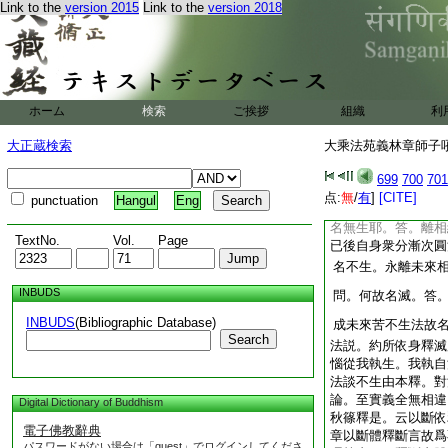
Link to the
version 2015
Link to the
version 2018
[章]又釋斷者
亦
至
義名斷 斷者體性等
斷言也。此第三義意
障之斷即滅諦也。滅
證滅諦。則不得煩惱
斷之體性滅諦釋斷之
ホーム
検索
ご挨拶
組織
利
者。障法謂煩惱所知
永離二障之義也。能
大正蔵検索
大乘法苑義林章師子吼鈔
必有此永離不生之義
謂斷之體性即滅諦。
699
700
701
点:
無
/
有
]
[CITE]
punctuation
Hangul
Eng
不生爲斷。對法論
名無生耶。答。離相
TextNo.
Vol.
Page
已後自身衆分漸次圓
名不生。永離未來
INBUDS
問。何故名滅。答
INBUDS
(Bibliographic Database)
成未來苦不生法故
Search
法説。約所依身釋滅
惱從我執生。我執自
法談不生由本釋。對
論。至實義全無相違
Digital Dictionary of Buddhism
秋篠釋是。云以斷依
電子佛教辭典
章以斷體釋斷言故爲
パスワードがない場合は「guest」でログインしてくださ