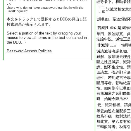
理等者下。釋斷者體
い。
十二
Users who do not have a password can log in with the
説滅諦相文意
userID "guest".
丁左
本文をドラッグして選択するとDDBの見出し語
謂眞如。聖道煩惱
検索結果が表示されます。
若滅性
是滅諦
眞如
Select a portion of the text by dragging your
章曰。依詮顯實。眞
mouse to view all terms in the text contained in
法論中説。滅性正是
the DDB. ・
非滅諦
性即眞
云云
Password Access Policies
滅諦滅諦者謂眞如。
難解。故翻復云理是
斷之性是滅諦。滅諦
諦。斷不生之性。謂
四諦章。依詮顯旨邊
理性。若約絶言邊非
斷用等者。彰唯絶言
性。如何則今以眞如
有無漏道之智顯能斷
時 始能令障法不生
云。滅諦相者。謂
篠云如逆次第配前三
故爲不穩 故對法第
無此文。第八卷有如
三轉依等者。秋篠引