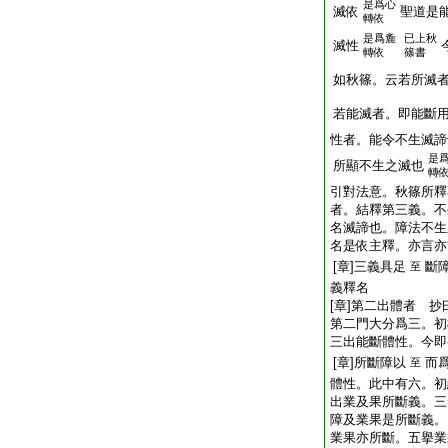
是爲心
滅依
聖道是
轉依
是爲麁
已上秋
滅性
轉依
篠書
如秋篠。云若所滅
若能滅者。即能斷
性者。能令不生滅諦
是
所顯不生之滅也
轉
引對法意。秋篠所釋
者。結釋第三義。不
名滅諦也。障法不生
名是依主釋。亦言亦
[章]三義具足
斷
至
義釋名
[章]第二出體者 
第二門大分爲三。初
三出能斷體性。今即
[章]所斷障以
而
至
體性。此中有六。初
出業及果所斷義。三
障及業果是所斷義。
業果亦所斷。五擧業