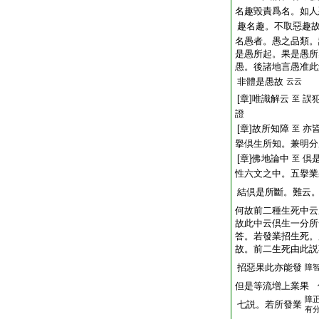
名趣毀責爲名。如人
趣名趣。不取惡趣
名愚者。愚之品類。
是愚所起。果是愚所
愚。後諸地言愚准此
非體是愚故
云云
[章]唯識解云
誤
至
證
[章]故所知障
亦
至
擧倶生所知。兼明分
[章]佛地論中
倶
至
性六文之中。五擧業
結倶是所斷。難云
何故前二種生死中云
故此中云倶生一分所
答。若發業招生死。
故。前二生死由此説
招惡果此亦能發
障
但是等流増上業果 
障
七説。若所發業
有