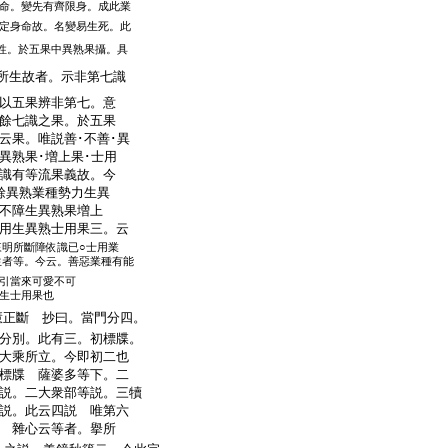
命。變先有齊限身。成此業
定身命故。名變易生死。此
性。於五果中異熟果攝。具
所生故者。示非第七識
以五果辨非第七。意
餘七識之果。於五果
云果。唯説善･不善･異
異熟果･増上果･士用
識有等流果義故。今
餘異熟業種勢力生異
不障生異熟果増上
用生異熟士用果三。云
來明所斷障依識已○士用業
生者等。今云。善惡業種有能
引當來可愛不可
生士用果也
慧正斷 抄曰。當門分四。
分別。此有三。初標牒。
大乘所立。今即初二也
標牒 薩婆多等下。二
説。二大衆部等説。三犢
師説。此云四説 唯第六
 雜心云等者。擧所