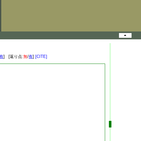
有
] [返り点:
無
/
有
]
[CITE]