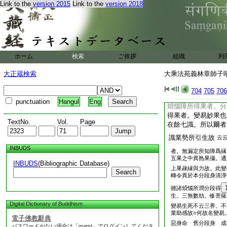
也 障所發業者。秋
Link to the
version 2015
Link to the
version 2018
者。即法有漏善惡業
即法無漏有分別業。
七八識是無
故。
今云。
非業性
云云
ホーム
検索
ご挨拶
組織
利
惡。故
非業性。秋篠總云劣縁
大正蔵検索
大乘法苑義林章師子吼鈔
學法相者應委細焉
[章]果在餘七
非
至
704
705
706
生果辨依識 果在餘
punctuation
Hangul
Eng
煩惱障所得果者。分
得果者。變易妙果也
TextNo.
Vol.
Page
在餘七識。所以爾者
識業勢所引生故
云
INBUDS
者。無漏定所知障爲縁
五果之中異熟果攝。通
INBUDS
(Bibliographic Database)
上果疎縁與力故。此變
Search
轉令異於本分段身清淨
雖諸煩惱所潤分段得
生。三無數劫。修菩薩
Digital Dictionary of Buddhism
變易生死不云三界。不
業助感故○何故名變易
電子佛教辭典
惡身命 舊分段身 
パスワードがない場合は「guest」でログインしてくださ