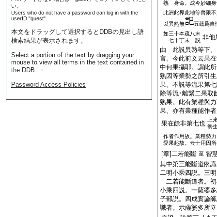
熟 身命。成今妙細身
い。
Users who do not have a password can log in with the
此洲此界此地等齊限不
userID "guest".
以異熟無
五蘊爲自
本文をドラッグして選択するとDDBの見出し語
如三十本疏八末
非他
検索結果が表示されます。
七十丁末 説
由 此説異熟等下。
Select a portion of the text by dragging your
言。今此前文云果在
mouse to view all terms in the text contained in
中何果攝耶。謂此所
the DDB. ・
熟因等業勢之所引生
Password Access Policies
果。不説等流果第七
除等流･離繋二果取
熟果。此有業種與力
果。亦有業種能作者
上
果在餘非第七也
勢
作者作用故。業種勢力
愛果起故。云士用因所
[章]二若能斷
智
至
其中第三能斷道依識
二明小乘四説。三明
二若能斷道者。初
小乘四説。一薩婆多
子部説。四成實論
識者。示薩婆多所立