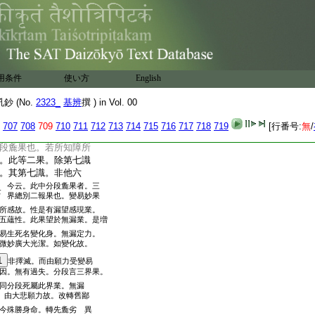
篠云。若煩惱障所發業
也。若所知障所發業者。
此等二業。唯在前六。餘
雖有思數。劣縁内故爲
第七識自體有覆無
。非性善
用条件
使い方
English
非業性。第八識劣弱無
。爲
内。
 (No.
2323_
基辨
撰 ) in Vol. 00
等流果 抄曰。此四就所
707
708
709
710
711
712
713
714
715
716
717
718
719
[行番号:
無
/
七識者。秋篠云。若
段麁果也。若所知障所
。此等二果。除第七識
。其第七識。非他六
今云。此中分段麁果者。三
云
界總別二報果也。變易妙果
所感故。性是有漏望感現業。
五蘊性。此果望於無漏業。是増
易生死名變化身。無漏定力。
微妙廣大光潔。如變化故。
1
非擇滅。而由願力受變易
因。無有過失。分段言三界果。
同分段死屬此界業。無漏
。由大悲願力故。改轉舊鄙
今殊勝身命。轉先麁劣 異