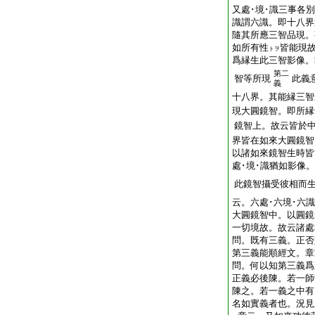
又處･境･識三事各
識謂六識。即十八界
隨其所應三智品現。
如所有性
皆能現
トヲ
爲縁生此三智影像。
第二
智等所現
此義
義
十八界。其能縁三智
現大圓鏡智。即所縁
鏡智上。故云皆於
界皆在如來大圓鏡智
以諸如來鏡智生時皆
處･境･識猶如影像
此鏡智攝受彼相而
云。六處･六境･六
大圓鏡智中。以圓鏡
一切境故。故云諸處
問。既有三義。正否
第三義能順經文。章
問。何以知第三義爲
正義必後陳。若一師
陳之。若一義之中有
名如實義者也。況見