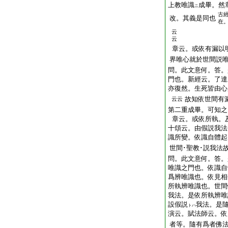
上教唯識
成畢。然
ニ
古
改。其義是同也
在
云
云
章云。或依有漏以
界唯心就於世間説
問。此文意何。答。
門也。新經云。了達
亦復然。生死皆由心
故知依世間有
云云
第二重成畢。可知之
章云。或依所執。
十頌云。由假説我法
識所變。依識自體起
世間･聖教･説我法
問。此文意何。答。
唯識之門也。依識自
爲辨唯識也。依見相
所執辨唯識也。世間
我法。是依所執辨唯
設假説
我法。是
トハ
演云。賦法師云。依
者等。隨有爲者佛