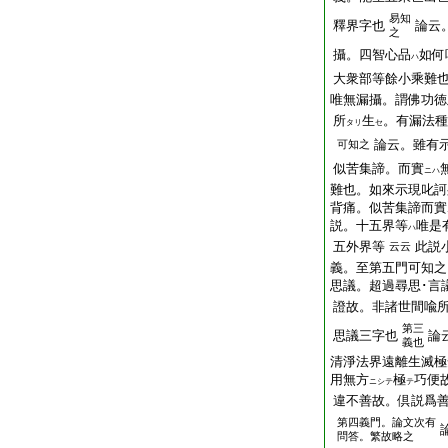
易知
釋界字也
論云
之
攝。四智心品
如何
ハ
大衆部等餘小乘難
唯無漏攝。謂佛功徳
所
生
。有漏法種
タリ
セ
論云。雖有
可知之
似苦集諦。而實
ニハ
難也。如來示現叱訶
背痛。似苦集諦而實
説。十五界等
唯是
ハ
五外界等
此説
云云
義。至第五門可知之
思議。超過尋思･言
證故。非諸世間喩
第三
思議三字也
論
義也
清淨法界遠離生滅極
用無方
極
巧便
ニシテ
テ
違不善故。倶説爲
第四義門。論文次有
問答。繁故略之