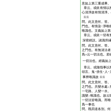
意如上第三重成畢。
章云。或依有情以
心清淨故有情清淨。
云云
問。此文意何。答。
門也。有情染･淨唯
唯識也。文義如上第
章云。或依一切有
深密經説。諸識所
問。此文意何。答。
之門也。有無渚法者
爲
云一切法也。若
ヲ
一切法也。經義如
章云。或隨指事以
頌言。鬼･傍生･人
事辨唯識故
云云
問。此文意何。答。
之門也。共變水處
ニ
一宅路。人變一水。
識變
唯識也。故云
ノ
一切法皆唯識。而唯
爲一事也
問。既四道各別。何