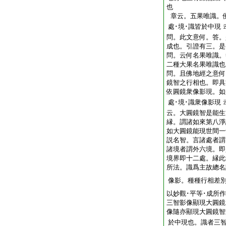
也
章云。五果唯識。
處･境･識皆於中現
問。此文意何。答。
成也。引證有三。是
問。云何名果唯識。
二種大果名果唯識也
問。且佛地經之意何
鏡智之行相也。即具
依圓鏡衆像影現。如
處･境･識衆像影現
云。大圓鏡智是能生
縁。謂諸如來第八淨
如大圓鏡能現世間一
説名智。言諸處者謂
諸境者謂外六境。即
境界即十二處。縁此
所法。識爲主故總名
像影。種種行相差
以妙觀･平等･成所
三智影像顯現大圓鏡
像隨亦顯現大圓鏡智
於中現也。識者三