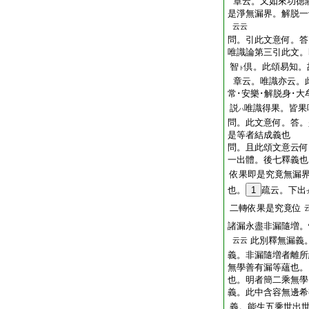
章云。又如來功徳
是淨無漏界。解脱一
云云
問。引此文意何。答
唯識論第三引此文。
智
倶。此頌易知。
ト
章云。唯識亦云。此
常･安樂･解脱身･大
説
唯識得果。皆果
ハ
問。此文意何。答。
是等者結成義也
問。且此頌文意云何
一出體。後七釋義也
依果即是究竟無漏
也。
1
疏云。下出
二轉依果是究竟位
諸漏永盡非漏隨増。
此別釋無漏義
云云
義。非漏隨増者離所
無學善有漏等蘊也。
也。明者簡二乘無學
義。此中含容無邊希
義。能生五乘世出