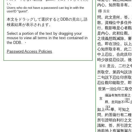
い。
内心。知所取非有。
Users who do not have a password can log in with the
得
云云
userID "guest".
問。此文意何。答。
本文をドラッグして選択するとDDBの見出し語
散。資糧位中多住外
検索結果が表示されます。
行。觀影唯是心者觀
是内心。此初位觀。
Select a portion of the text by dragging your
mouse to view all terms in the text contained in
之境義想既滅除。審
the DDB. ・
也。即在頂位。以上
心知所取非有。此二
Password Access Policies
中上忍位。合此倶印
時少故從忍位説。後
意云。二行之
云云
所取空。第四句説頂
二句説下忍位印所取
忍位觀印能取空。即
世第一法位印二取
攝論有無性世親之
言
釋。意同故不
如上
畢。可知之
問。約菩薩行有二種
所引證明自利行之文
識歟。答。所引證文
地前地上有漏無漏六