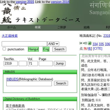
Link to the
version 2015
Link to the
version 2018
既不遮不離識法。
問。此文意何。答。
三能變内見分識能轉
現。唯有見相之内識
境通有能取所取。此
不説自證分師義。前
ホーム
検索
ご挨拶
組織
利
者如文可知 前引教
大正蔵検索
唯識義私記 (No.
231
卷也。有極成故者以
部等説體非無。有
ト
334
335
336
知之
点:
無
/
有
]
[CITE]
punctuation
Hangul
Eng
章云。四行唯識。
思如實智等皆行唯
TextNo.
Vol.
Page
問。此文意何。答。
成也
問。云何名行唯識。
INBUDS
識行故名行唯識
云
INBUDS
(Bibliographic Database)
問。其菩薩於定位等
Search
第九説加行位之處引
者攝大乘
説
教授
ニ
ル
別瑜伽論頌
彌勒
Digital Dictionary of Buddhism
別觀論也
云云
問。且具文如何。答
電子佛教辭典
唯是心。義想既滅除
パスワードがない場合は「guest」でログインしてくださ