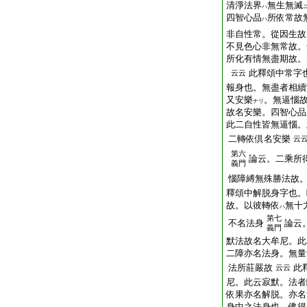
清淨法界
無生無滅
ハ
四智心品
所依常故
ハ
非自性常。從因生故
不見色心非無常故。
所化有情無盡期故。
此釋頌中常字
云云
報身也。無盡者相續
又安樂
。無逼惱
ナリ
故名安樂。四智心品
此二自性皆無逼惱。
二轉依倶名安樂
云
第六
論云。二乘所
義門
惱障縛無殊勝法故
釋頌中解脱身字也。
故。以彼轉依
無十
ハ
第七
不名法身
論云
義門
默法故名大牟尼。此
二障亦名法身。無量
法所莊嚴故
此
云云
尼。此云寂默。法者
依果亦名解脱。亦名
身中之法身也。佛得