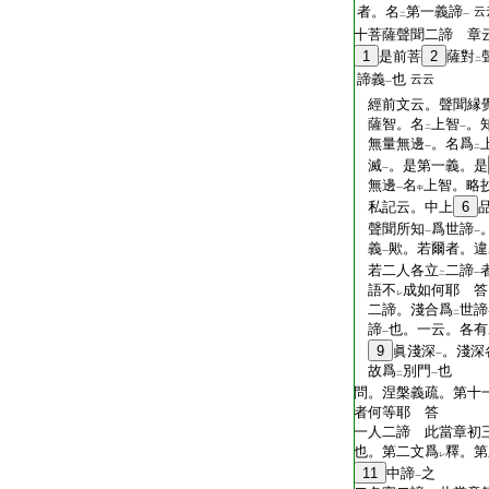
者。名
第一義諦
云
二
一
十菩薩聲聞二諦 章
1
是前菩
2
薩對
二
諦義
也
云云
一
經前文云。聲聞縁
薩智。名
上智
。
二
一
無量無邊
。名爲
一
二
滅
。是第一義。是
一
無邊
名
上智。略
一
中
私記云。中上
6
聲聞所知
爲世諦
一
一
義
歟。若爾者。違
一
若二人各立
二諦
二
一
語不
成如何耶 答
レ
二諦。淺合爲
世諦
二
諦
也。一云。各有
一
9
眞淺深
。淺深
一
故爲
別門
也
二
一
問。涅槃義疏。第十
者何等耶 答
一人二諦 此當章初
也。第二文爲
釋。第
レ
11
中諦
之
一