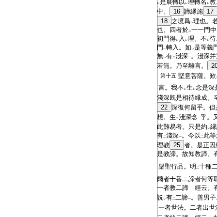
是展轉以
理轉名
教
レ
レ
レ
中。
16
諦縁施
17
18
之境爲
理也。
レ
也。四者於
一一門中
二
初門得
入
理。不
待
レ
レ
レ
門
轉入。如
是等義
一
レ
無
有
淺深
。淺深并
レ
二
一
若無。乃至離言。
2
堅意菩薩。歎
第十五
言。我不
生
念是深
レ
レ
淺深既是相待縁成。
22
深復何留乎。但
想。生
淺深念
乎。
二
一
此難易者。只是約
縁
レ
有
淺深
。今以
此等
二
一
二
理教
25
者。是正因
是教諦。故知教諦。
槃聖行品。明
十種
二
爾者十番二諦者何等
一者教二諦 經云。
説
有
二諦
。善男子
レ
二
一
一者世法。二者出世