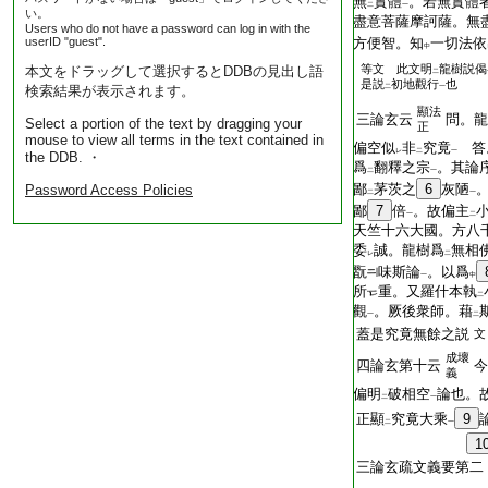
無
實體
。若無實體
二
一
い。
盡意菩薩摩訶薩。無
Users who do not have a password can log in with the
userID "guest".
方便智。知
一切法依
中
等文 此文明
龍樹説偈
本文をドラッグして選択するとDDBの見出し語
二
是説
初地觀行
也
検索結果が表示されます。
二
一
顯法
三論玄云
問。龍
Select a portion of the text by dragging your
正
mouse to view all terms in the text contained in
偏空似
非
究竟
答
レ
二
一
the DDB. ・
爲
翻釋之宗
。其論
二
一
鄙
茅茨之
6
灰陋
Password Access Policies
二
一
鄙
7
倍
。故偏主
一
二
天竺十六大國。方八
委
誠。龍樹爲
無相
レ
二
翫
味斯論
。以爲
一
中
所
重。又羅什本執
二
觀
。厥後衆師。藉
一
二
蓋是究竟無餘之説
文
成壞
四論玄第十云
今
義
偏明
破相空
論也。
二
一
正顯
究竟大乘
9
二
一
1
三論玄疏文義要第二