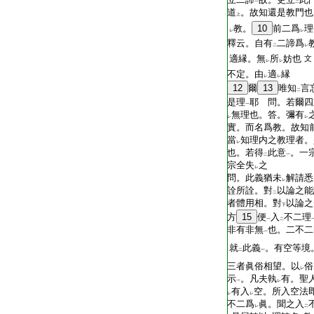
一
二
道
。故知還是教門也
上
教。
10
前二爲
理
レ
レ
釋云。自有
二諦爲
二
レ
適縁。無
所
妨也
文
レ
レ
不定。由
適
縁
レ
レ
12
爾
13
唯知
言
二
是理
耶 問。若爾四
一
無理也。答。彌有
レ
レ
實。而名爲教。故知
當
知理内之教理者。
レ
也。若得
此意
。一
二
一
宗全失
之
レ
問。此義猶未
解請悉
レ
詮所詮。對
以論之能
二
者體用相。對
以論之
下
方
15
便
入
不二理
一
二
非有非無
也。二不二
一
就
此義
。有空等境
二
一
三者眞俗相望。以
俗
レ
示
。凡夫執
有。聖
一
レ
有入
空。所入空法
レ
レ
不二爲
眞。聞之入
レ
二