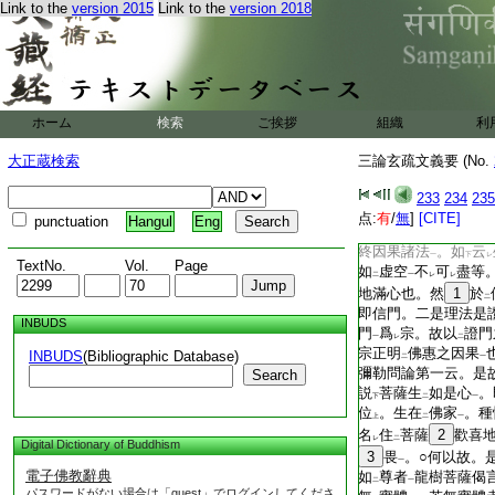
Link to the
version 2015
Link to the
version 2018
楞伽
十地經等説
初
下
經説
等
。故知論主住
初
上
二
乘
。同
自所證
也
一
二
一
反問。既住
初地
已
二
一
何言
始入
大乘位
耶
二
二
一
ホーム
検索
ご挨拶
組織
利
大乘
地
即初地爲
初
一
レ
玄釋
大正蔵検索
三論玄疏文義要 (No.
有
無量品階級不同
二
一
其三十心。但爲
初地
二
233
234
235
故大乘始。正在
初地
二
点:
有
/
無
]
[CITE]
punctuation
Hangul
Eng
賢聖皆
31
是無生之
終因果諸法
。如
云
一
下
レ
TextNo.
Vol.
Page
如
虚空
不
可
盡等
二
一
レ
レ
地滿心也。然
1
於
二
即信門。二是理法是
INBUDS
門
爲
宗。故以
證門
一
レ
二
宗正明
佛惠之因果
INBUDS
(Bibliographic Database)
二
一
彌勒問論第一云。是
Search
説
菩薩生
如是心
。
下
二
一
位
。生在
佛家
。種
上
二
一
名
住
菩薩
2
歡喜
レ
二
Digital Dictionary of Buddhism
3
畏
。○何以故。
一
電子佛教辭典
如
尊者
龍樹菩薩偈
二
一
パスワードがない場合は「guest」でログインしてくださ