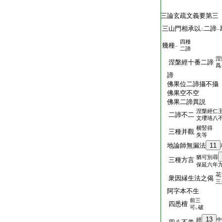
三論玄疏文義要第三
三山門相承以
二諦
二
一
四種
幾種
一
二諦
涅
涅槃經十番二諦
爲
諦
佛果位二諦攝不攝
佛果空不空
佛果二諦異説
涅槃經仁
二諦不二
文瓔珞八
横竪得
三種并觀
失等
地論師無漏法
11
猶可別尋
三種方言
保延六年
花
衆因縁生法之偈
三
阿字本不生
前三
四悉檀
可
破
レ
13
經
中