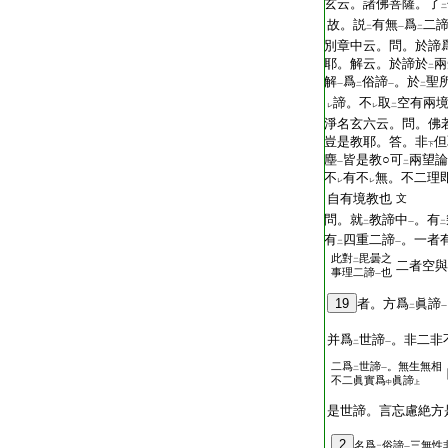
玄云。諸佛菩薩。了
二
故。説
有無
爲
二
二
一
二
別章中云。問。於諦
耶。解云。於諦於
兩
二
解
爲
俗諦
。於
聖
一
二
一
二
諦。不
取
空有兩
レ
レ
二
淨名玄六云。問。佛
豈是教耶。答。非
但
下
塵
皆是教○可
兩望論
一
二
不
有不
無。不二理
レ
レ
自有境教也
文
問。就
教諦中
。有
二
一
二
有
四重二諦
。一者
二
一
此對
毘曇之
二
二者空與
事理二諦
也
一
19
者。方爲
眞諦
二
一
并爲
世諦
。非二非
二
一
二爲
世諦
。無生無相
二
一
不二眞實爲
眞諦
中
上
是世諦。言忘慮絶方
2
名爲
俗諦
三無性
二
一