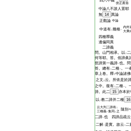
四八不義
傍正眞俗
中論八不誰人置耶
無
14
異論
正觀論
中論
内外
中道有
幾種
二
一
大乘
四種釋義
邊偏同異
二諦義
問。山門相承。以
二
二
何等耶。答。俗諦眞
世諦第一義諦
也。問
一
答。總有
二種
。一
二
一
章上卷。釋
中論諸佛
下
之文
云。所依是於
上
之中。復有
二種
。
二
一
諦。此二
15
亦本於
以
教二諦并二種
16
二
云大判二諦有
二
隨別
三種義
集同
之
一
レ
二諦
也 四諦品疏云
一
二解
是實。故云
二
一
二