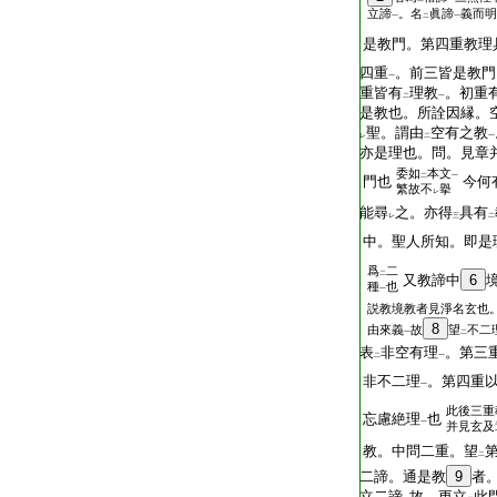
立諦
。名
眞諦
義而明
一
二
一
是教門。第四重教理
四重
。前三皆是教門
一
重皆有
理教
。初重
二
一
是教也。所詮因縁。
聖。謂由
空有之教
レ
二
一
亦是理也。問。見章
委如
本文
二
一
門也
今何
繁故不
擧
レ
能尋
之。亦得
具有
レ
三
二
中。聖人所知。即是
爲
二
二
又教諦中
6
種
也
一
説教境教者見淨名玄也
8
由來義
故
望
不二
一
二
表
非空有理
。第三
二
一
非不二理
。第四重
一
此後三重
忘慮絶理
也
一
并見玄及
教。中問二重。望
二
二諦。通是教
9
者
立二諦
故。更立
此