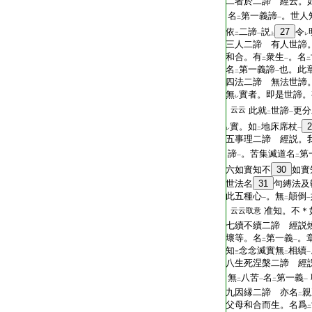
二者於二諦 經云。
名
第一義諦
。世人
二
一
依
二諦
説
27
令
二
一
上
レ
三人二諦 有人世諦
和合。有
衆生
。名
二
一
二
名
第一義諦
也。此
二
一
四法二諦 無法世諦
無
實者。即是世諦。
レ
云云
此就
世諦
更分
二
一
實。如
地床席杖
2
レ
二
一
五事理二諦 經説。
諦
。苦集滅道名
第
一
二
六如實知不
30
如實
世法名
31
句縛法及
此五種心
。無
顛倒
一
二
一
准知。不＊
云云取意
七續不續二諦 經説
壞等。名
第一義
。
二
一
知
念念滅實無
相續
三
二
一
八生死涅槃二諦 經
無
八苦
名
第一義
二
一
二
一
九因縁二諦 亦名
親
二
父母和合而生。名爲
二