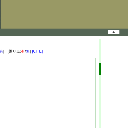
有
] [返り点:
有
/
無
]
[CITE]