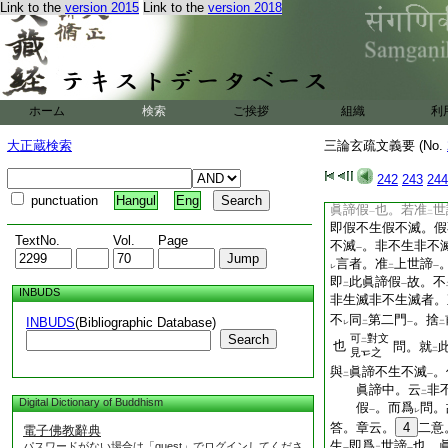
二
一
Link to the
version 2015
Link to the
version 2018
亦是漸捨門義也
已上第二方言
章云。第三方言云。
生。假滅不滅。不生
生非不滅。爲
眞諦
二
非生滅非不生滅
ホーム
検索
ご挨拶
組織
文
利
言
世諦即假生假滅
二
一
大正蔵検索
三論玄疏文義要 (No.
15
不生等
者。明
一
非
破
假生
。以
明
レ
二
一
レ
242
243
244
滅。爲
眞諦中道
者
二
一
punctuation
Hangul
Eng
眞諦假
也。若准
世
一
二
即假不生假不滅。假
TextNo.
Vol.
Page
不滅
。非不生非不
一
言者。准
上世諦
レ
二
一
即
此眞諦假
故。不
二
一
INBUDS
非生滅非不生滅者。
不
同
第二門
。捨
INBUDS
(Bibliographic Database)
レ
二
一
二
Search
可
對文
二
也
問。就
見
之
二
與
眞諦不生不滅
。
二
一
眞諦中。云
非
二
Digital Dictionary of Buddhism
假
。而爲
問。
一
レ
答。章云。
4
二意
電子佛教辭典
生
即爲
世諦
也。
パスワードがない場合は「guest」でログインしてくださ