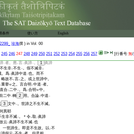
二
一
二
一
世諦即假生假滅。假生不
不滅。爲
世諦中道
。非不
二
一
中道
。二諦合明
中道
者。
一
二
一
用条件
使い方
English
者。明
世諦假
。言
假生
二
一
二
2299_
珍海
撰 ) in Vol. 00
世諦中
。此是假生。宛然不生。
二
一
不
16
生
也。言
非不生非不
二
一
三
245
246
247
248
249
250
251
252
253
254
255
256
257
[行番号:
無
/
。此直明
眞諦中
。不
先擧
二
一
三
二
諦
者。應
言
眞諦
。
1
眞諦
一
レ
二
一
不生非
不生
。假不滅非
二
一
二
滅。爲
眞諦中道
也。而不
二
一
。略故不
言
之。或上世諦中。
レ
レ
重擧
之。言合明
中道
者。
二
二
一
直合
二中
。爲
合明
中。
二
一
二
前二中
轉
2
用。合論
中道
一
二
一
此
3
文中
。世諦之不生不滅。
一
何異耶
不生非不滅
。＊令
取
眞諦
一
レ
二
故云
眞諦不生不滅
也
二
一
。一世諦生。即是不生故。以
不
二
眞諦假云
不生
者。但是相