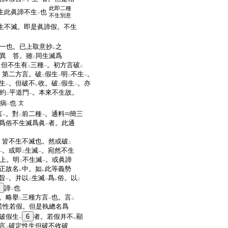
二
一
此即二種
生此眞諦不生
也
一
不生別意
生不滅。即是眞諦假。不生
也。已上取意抄
之
レ
異 答。雖
同生滅爲
二
。但不生有
三種
。初方言破
二
一
二
。第二方言。破
假生
明
不生
。
二
一
二
一
生
。但破不
收。破
假生
。亦
一
レ
二
一
約
平道門
。本來不生故。
二
一
病
也
文
一
言
。對
前二種
。通料
簡三
一
二
一
爲俗不生滅爲眞
者。此通
一
。皆不生不滅也。然或破
二
。或即
生滅
。宛然不生
一
二
一
上。明
不生滅
。或眞諦
二
一
正故名
中。如
此等義勢
レ
レ
旨
。并以
生滅
爲
俗。以
一
二
一
レ
二
諦
也
一
。略擧
三種方言
也。言
二
一
二
若性若假。但是執總名爲
破假生
6
者。若假并不
顯
一
レ
言
破定性生但破不收破
二