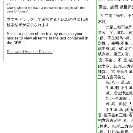
一
二
一
い。
因義。謂因
彼世諦
Users who do not have a password can log in with the
二
userID "guest".
二者世諦中。不
耳
本文をドラッグして選択するとDDBの見出し語
不滅
検索結果が表示されます。
此是二種不生即一
章云 問。此以上何
Select a portion of the text by dragging your
俗。不生滅爲
眞
mouse to view all terms in the text contained in
レ
the DDB. ・
定性
。生明
不生
一
二
一
此中有
異。破
定性
レ
二
Password Access Policies
破亦收。第三方言。
言
不生
。不
言
破
二
一
レ
二
此文意。就
第三方
二
種異
。言
雖同生滅
一
二
三種方言同義也
就
八不
爲
論
二
一
レ
生滅
明
不生滅
一
二
滅。或世諦生滅
即
不生滅假
。
二
一
雖
異。而撿
大
レ
二
不生滅
爲
眞
5
一
二
言
但不生有三種
者
二
一
初方言破定性
者。
一
性也。言
第二方言
レ
二
理。且判爲
假也。
レ
レ