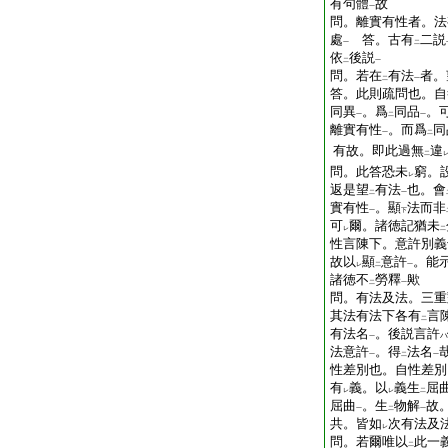
有句體
故
一
問。離實有性者。法
處
答。古有
二説
一
二
依
後説
二
一
問。若在
有法
者。
二
一
答。此則疏問也。自
同異
。爲
同品
。
一
二
一
離實有性
。而爲
同
一
二
有故。即此過無
違
二
問。此答恐未
窮。
レ
返是望
有法
也。會
二
一
實有性
。顯
法而非
一
下
可
爾。諸徳記猶未
レ
二
性言陳下。意許別義
故以
顯
意許
。能
レ
二
一
諸徳不
勞釋
歟
二
一
問。有法及法。三重
其法有法下各有
言
二
有法名
。後説言許
ハ
一
法意許
。得
法名
一
二
一
性差別也。自性差別
有
義。以
義生
屈
レ
レ
二
屈曲
。生
物解
故
一
二
一
共。皆如
次有法及
レ
問。若爾唯以
此一
二