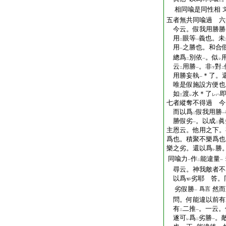
一
中
上
相同喩是同性相
五者無共同喩過 六
今云。假我用勝勝
用
眼等
義也。未
二
一
用
之勝也。和合
一
總爲
別依
。似
二
一
レ
云
用勝
。非
對
二
一
下
二
用勝妄執
＊了。
一
唯是假施設方便也
如
渡
水＊了
レハ
三
レ
七者縱奪不得過 今
而以爲
假我用勝
二
一
勝假劣
。以成

一
二
主恩云。他用之下。
爲也。積聚不樂爲也
樂之劣。還以爲
勝
レ
同喩力
作
能違量
一
二
一
尋云。神我敵者不
以爲
劣耶 答。
劣假勝
然而
爲言
一
問。何能違以前有
有
二推
。一云。
二
一
遂可
爲
劣勝
。
レ
二
一