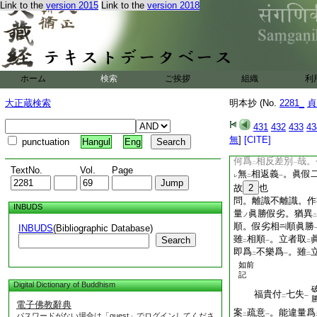
Link to the
version 2015
Link to the
version 2018
能
一因違四法差別
不
作
大作法有法差別
非
註釋云。是等差別。
一破
一。准今意
レ
ホーム
検索
ご挨拶
組織
利
許。未
必如
水火相
三
二
大正蔵検索
明本抄 (No.
10
且本質色。或
2281_
貞
作法有法差別。作非
431
432
433
43
且依此
無
]
[CITE]
實等也
此等
punctuation
Hangul
Eng
二傳
何爲
相反差別
哉。
二
一
TextNo.
Vol.
Page
無
相返義
。眞假
レ
二
一
故
2
也
問。離識不離識。作
INBUDS
量
眞勝假劣。猶異
ノ
二
順。假劣相
順眞勝
INBUDS
(Bibliographic Database)
雖
相順
。立者取

Search
二
一
二
即爲
不樂爲
。雖
二
一
二
如前
記
Digital Dictionary of Buddhism
福貴付
七失
二
一
電子佛教辭典
案
疏意
。能違量爲
パスワードがない場合は「guest」でログインしてくださ
二
一