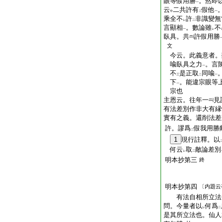
眼等假用勝
。然即
一
云
二共許有
假他
中
二
一
乘全不
許
非識變無
レ
二
言顯相
。數論雖
不
一
レ
臥具。共
許假用勝
文
今云。此義意者。
喩臥具之力
。言
一
不
是正取
同喩
三
二
一
下
。能違宗眼等
一
宗也
主恩云。往年一
見
有法差別作非大有縁
實有之義。還削法差
許。謬爲
假我用勝
二
1
現行註釋。以
何云
取
敵論差別
レ
二
明本抄第三
終
明本抄第四
〔内題云
有法自相所立法
問。今量者以
何爲
レ
二
是其所立法也。仙人