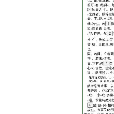
也。正
能違後。
ハ
前可
有
此詞
。
レ
二
一
詞徴
責之
也。臥
二
一
之推者。眼等假勝
レ
者。不
能
出
詞
レ
レ
レ
哉
許也。若
1
上
如
敵者責
云者。
二
一
能
答也。然
2
レ
レ
推
。先如
此定
レ
等
歟。此即爲
顯
一
レ
也
問。若爾。立者既
符
。若未
信者。
一
レ
責
立有
何
4
益
レ
二
心未
信故。能違
レ
違
。敵者預
推
シメ
一
敵者過相以前。出
シ
定
事。以
審察
ル
ノ
二
敵者恣進止事 以
共許言
。作
定立
一
二
成
一宗
成
多量
レ
二
一
二
過。前量時敵者
レ
6
雖
須
付
相
レ
レ
二
故也。今事又此例