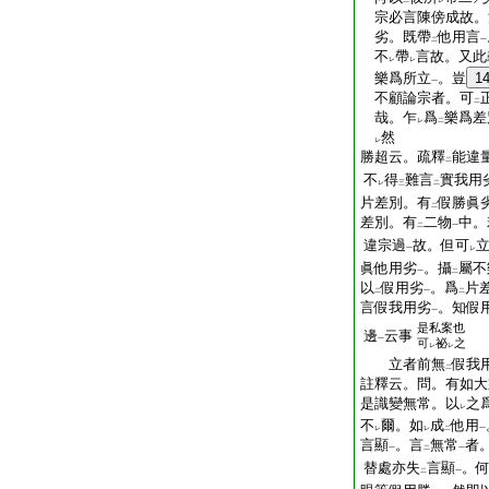
二
レ
宗必言陳傍成故。
劣。既帶
他用言
二
一
不
帶
言故。又此
レ
レ
樂爲所立
。豈
1
一
不顧論宗者。可
二
哉。乍
爲
樂爲差
レ
二
然
レ
勝超云。疏釋
能違
二
不
得
難言
實我用
レ
三
二
片差別。有
假勝眞
二
差別。有
二物
中。
二
一
違宗過
故。但可
一
レ
眞他用劣
。攝
屬不
一
二
以
假用劣
。爲
片
二
一
二
言假我用劣
。知假
一
是私案也
邊
云事
一
可
祕
之
レ
レ
立者前無
假我
二
註釋云。問。有如大
是識變無常。以
之
レ
不
爾。如
成
他用
レ
レ
二
一
言顯
。言
無常
者
一
二
一
替處亦失
言顯
。
二
一