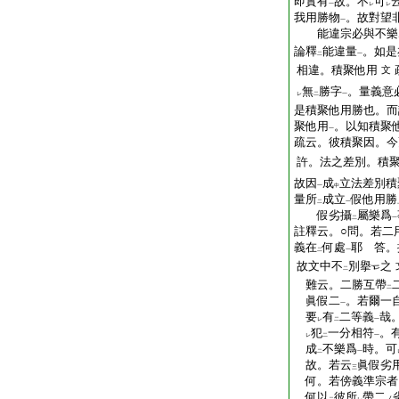
即實有
故。不
可
一
レ
レ
我用勝物
。故對望
一
能違宗必與不樂
論釋
能違量
。如是
二
一
相違。積聚他用
文
無
勝字
。量義意
レ
二
一
是積聚他用勝也。而
聚他用
。以知積聚
一
疏云。彼積聚因。今
許。法之差別。積
故因
成
立法差別積
一
中
量所
成立
假他用勝
二
一
假劣攝
屬樂爲
二
一
註釋云。○問。若二
義在
何處
耶 答。
二
一
故文中不
別擧
之
二
難云。二勝互帶
二
眞假二
。若爾一
一
要
有
二等義
哉
レ
二
一
犯
一分相符
。
レ
二
一
成
不樂爲
時。可
二
一
故。若云
眞假劣
三
何。若傍義準宗者
何以
彼所
帶二
ノ