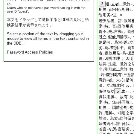
い。
3
遣
立者二意許
二
一
Users who do not have a password can log in with the
用勝
者宗有
相符
一
中
上
userID "guest".
他用劣
也。○
一
本文をドラッグして選択するとDDBの見出し語
若佛法者。許
眼等
二
検索結果が表示されます。
宗
時。言
假他用劣
一
二
處不
失
言顯
。既
レ
中
上
Select a portion of the text by dragging your
既立
假他用勝宗
。
mouse to view all terms in the text contained in
二
一
別是何。爲當
以
立
the DDB. ・
下
二
劣
爲
差別
乎。爲
一
中
上
Password Access Policies
者
假他用勝
爲
差
ノ
一
中
違
因明道理
。因明
二
一
法與
法處。意許之
レ
非
能別處二意許
故
二
一
云
能別處有
三意
レ
三
二
意許
者。未
知是何
一
レ
論。立
相違宗
云。
二
一
喩他所立
5
成
。
アリ
實我用勝
。故有
此
一
二
宗
時。無
共同喩
一
二
一
用勝
。謂勝必對
劣
一
レ
許
用勝
。相違之宗
二
一
對法。若於
自許及
二
法者既不
許
神我
レ
二
一
若言
今所
言勝劣。
下
レ