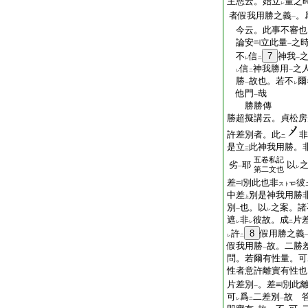
主恩云。始立
量之
レ
者假我用勝之義
。
一
今云。此事不審也
論安
立此量
之
一
不
信
7
神我
レ
二
一
信
神我勝用
之
レ
二
一
勝
故也。若不
爾
一
レ
他門
哉
一
勝勝傳
勝超擬講云。貞松房
許差別者。此
非
ニ
是立
此神我用勝。
三
五卷私記
劣
耶
以
一
レ
第二文也
差
別
此也非
彼
スト
中
差
別
是神我用勝
上
別
也。以
之案。諸
一
レ
遮
非
彼故。成
片
レ
レ
二
許
8
假用勝之義
レ
二
假我用勝
故。二勝
一
問。若爾有性量。可
性者意許離實有性也
片差別
。
差
別
此
一
可
爲
二差別
故 
レ
二
一