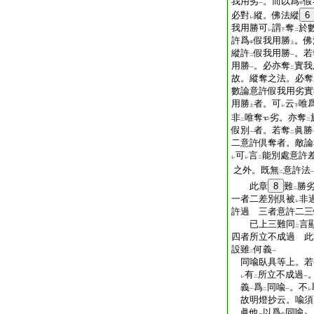
我用劣
。而以爲
假
一
中
必對
縱。佛法縱
6
レ
我用勝可
謂
奪
於
レ
下
二
許爲
假我用勝
。佛
中
上
縱許
假我用勝
。若
二
一
用勝
。必亦奪
實我
一
二
故。縱奪之法。必奪
數論意許假我用劣實
用勝
者。可
云
唯
上
レ
下
非
唯奪
劣。亦奪
二
二
假別
者。若奪
眞勝
一
二
二意許倶奪者。敵論
可
言
能別處意許
レ
レ
二
之外。既無
意許法
二
此章
8
難
勝
二
一者二差別倶被
非
レ
許過 三者意許二三
已上三難同
言
二
四者所立不成過 
設雖
何義
二
一
同喩臥具等上。若
有
所立不成過
レ
二
一
義
爲
同喩
。不
一
二
一
レ
故明燈抄云。喩須
眞他
以爲
同喩