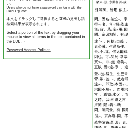
猶未
脱
宗因相例
故
い。
レ
二
一
Users who do not have a password can log in with the
殊等師。皆用
依主
userID "guest".
二
本文をドラッグして選択するとDDBの見出し語
問。因名
能立
。宗
二
一
検索結果が表示されます。
得
名。何
稱
依
ハ
ソ
レ
二
無
背。爲
宗
用
因
カ
レ
レ
レ
Select a portion of the text by dragging your
問。宗因相望。有
二
mouse to view all terms in the text contained in
the DDB. ・
違
。何捨
自義
二
一
者必滅。生是所作。
Password Access Policies
云
不
違。何返能成
レ
レ
因也。可
知於
常宗
レ
二
實
。非
無
違義
ヲ
一
レ
二
一
直以
因
違
宗
。
ヲ
ニ
レ
レ
聲
從
縁生。生已常
ハ
レ
背
常
義
。敵者
ノ
ニ
二
一
違
。即取
本因
ヲ
ヲ
一
二
一
宗因不順
。而兩宗
ヲ
一
常
。猶如
水火
。
一
二
一
之時。以
相違之言
二
一
抂隨
隱
義
哉
ノ
ニ
二
一
問。疏問云。有
因
二
違
。宗亦返
因。
一
レ
疏主偏嫌
即因
者
ヲ
二
一
徳於
此。覺惠不同。