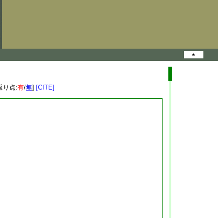
返り点:
有
/
無
]
[CITE]