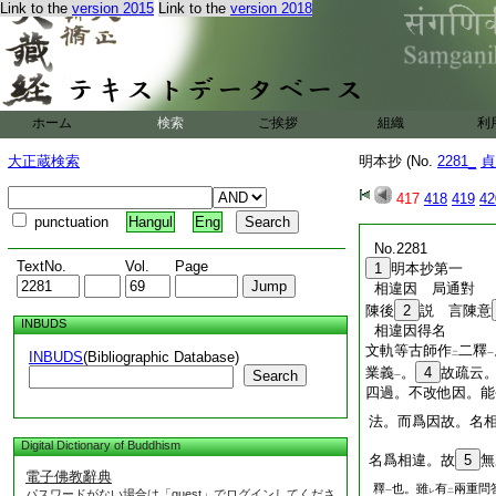
Link to the
version 2015
Link to the
version 2018
ホーム
検索
ご挨拶
組織
利
大正蔵検索
明本抄 (No.
2281_
貞
417
418
419
42
punctuation
Hangul
Eng
No.2281
TextNo.
Vol.
Page
1
明本抄第一
相違因 局通對
陳後
2
説 言陳意
INBUDS
相違因得名
文軌等古師作
二釋
INBUDS
(Bibliographic Database)
二
一
業義
。
4
故疏云
Search
一
四過。不改他因。能
法。而爲因故。名
Digital Dictionary of Buddhism
名爲相違。故
5
無
電子佛教辭典
釋
也。雖
有
兩重問
パスワードがない場合は「guest」でログインしてくださ
一
レ
二