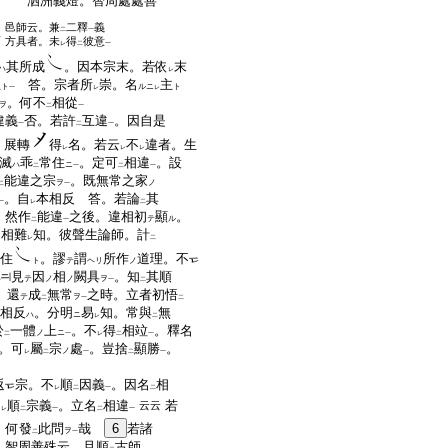
泗洲義燈。智周處處善
邑師云。兼
二釋
義
二
一
一
方具者。未
得
彼意
レ
二
一
其所成
。因本宗末。若依
末
ハ
レ
主
答。宗者所
崇。名
主
ト
ルニ
ト
一
レ
レ
。何不
相從
ヲ
二
一
違義
否。若許
互違
。因自是
一
二
一
。展轉
得
名。若云
不
違者。生
レ
レ
レ
滅
乖
常住
。定可
相違
。設
ハ
ニ
二
一
二
一
能違之宗
。既無常之家
ヲ
ノ
二
一
。自
本相反 答。若論
其
一
レ
二
。然作
能違
之後。違相初
顯
。
テ
ル
二
一
違相難
知。彼聲生論師。計
レ
二
住
。謬
謂
所作
道理。不
ト
テ
ヘリ
ノ
尋
見
因
相
闕具
。知
其順
テ
ノ
ノ
ヲ
一
二
。還
成
無常
之時。立者初悟
テ
ヲ
二
一
二
相反
。分明
易
知。常與
無
ハ
ニ
レ
二
於
一體
上
。不
得
相竝
。釋名
ノ
ニ
二
一
レ
二
一
。可
屬
宗
處
。豈捨
顯勝
。
ノ
レ
二
一
二
一
返
宗。不
順
因義
。因名
相
レ
二
一
二
不
順
宗義
。立名
相違
若
云云
レ
二
一
二
一
。何發
此問
哉
6
若諸
ヲ
二
一
智周善殊云。且順
古師
。