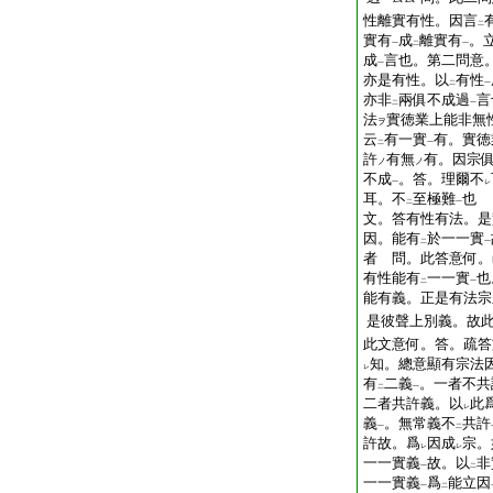
一
性離實有性。因言
二
實有
成
離實有
。
一
二
一
成
言也。第二問意
一
亦是有性。以
有性
二
一
亦非
兩俱不成過
言
二
一
法
實徳業上能非無
ヲ
云
有一實
有。實徳
二
一
許
有無
有。因宗
ノ
ノ
不成
。答。理爾不
一
レ
耳。不
至極難
也
二
一
文。答有性有法。是
因。能有
於一一實
二
一
者 問。此答意何。
有性能有
一一實
也
二
一
能有義。正是有法宗
是彼聲上別義。故
此文意何。答。疏答
知。總意顯有宗法
レ
有
二義
。一者不共
二
一
二者共許義。以
此
レ
義
。無常義不
共許
一
二
許故。爲
因成
宗。
レ
レ
一一實義
故。以
非
一
二
一一實義
爲
能立因
一
二