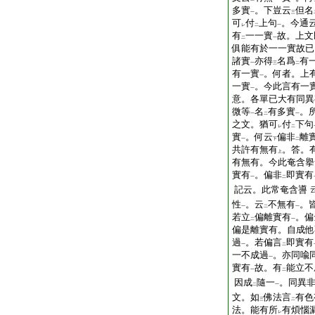
多實
。下豈云
但名
一
三
可
付
上句
。今通
レ
二
一
有
一一實
故。上文
二
一
俱能有於一一實故已
諸實
亦得
名爲
有
一
三
二
有一實
。何者。上
一
一實
。今此言有一
一
意。各單已大有同異
微等
名
有多實
。
一
二
一
之文。猶可
付
下句
レ
二
實
。何云
偏非
離
一
下
二
共許有無有
。答。
上
有無有。今此奄含擧
實有
。偏非
即實有
一
二
記云。此常奄含噵
性
。云
不無有
。
一
二
一
若立
偏離實有
。偏
二
一
偏是離實有。自成他
過
。若偏言
即實有
一
二
一不成過
。亦同喩
一
實有
故。有
能立不
一
二
因成
隨一
。同異非
二
一
文。如
佛法言
有色
三
二
法。能有所
有煩惱
レ