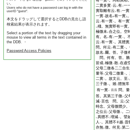
有一實
。同耶異耶
一
い。
二實多實
云
有
一
一
レ
二
Users who do not have a password can log in with the
實取離有云
有
一實
userID "guest".
レ
二
一實
故名
有一實
一
中
上
本文をドラッグして選択するとDDBの見出し語
云
有一實
。有一實
二
一
検索結果が表示されます。
殘。無實即有一實
レ
極微未
合之位。空
Select a portion of the text by dragging your
レ
有。名
有
一實
。
mouse to view all terms in the text contained in
レ
二
一
the DDB. ・
云
有一實
。其體實
二
一
問。何云
有二實
。
二
一
Password Access Policies
故名
爾。答。子微
レ
問。何有。答。勝
皆成
極微
散
在虚
二
一
二
父母二微各二二合生
量等
父母二微量
。
二
一
二實
。故文云。至
一
二
三子微
。雖
體無常
一
二
有一實
問。量
云云
一
答。其第三子微
父
ハ
減
言也 問。云
父
一
三
時念。父母微體少。
之位云
父母微
。二
二
一
異體不
増減
。譬
レ
二
一
人
。其體不
越
昔
一
二
亦無
微。何見
第二
レ
二