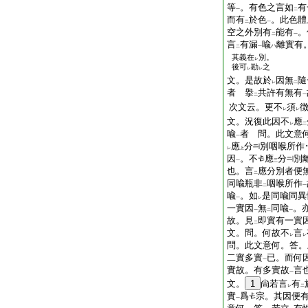
等
。有色之言如
有
一
二
而有
於色
。此色體
二
一
空之外別有
能有
。
二
一
言
有漏
喩
離實有
ハ
二
一
其義在
別。
レ
後可
勘
之
レ
レ
文。是故於
因無
隨
レ
二
者 擧
共許有無有
二
一
次文云。更不
須
レ
レ
文。況復此因不
應
レ
二
喩
者 問。此文意
一
應
分
別咽喉所作
レ
上
因
。不
應
分
別
一
三
也。言
應分別者便
二
同喩瓶非
咽喉所作
二
一
喩
。如
是同喩同異
一
レ
一實因
無
同喩
。
一
二
一
故。見
即實有一實
二
文。問。何故不
言
レ
レ
問。此文意何。答。
二實多實
已。而何
一
實故。有多實故
言
一
文。
1
尙若言
有
レ
二
實
爲
宗。其因便
一