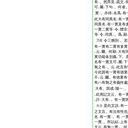
有
。然而見
疏文
一
二
一
可
屬
下句
。何者
レ
二
一
實
。亦得
名爲
有
一
三
二
此大有同異名
有一
二
同異名
有一實及有
二
一實二實等
令
體非
一
二
等
令
同異
。爲
顯
一
二
一
レ
令三類別
。若
乃至
一
有一實有二實有多實
云
爾。何顯
大有
レ
レ
二
實功能各別義
下。
一
名有一實文可
屬
下
レ
二
無之有
。云
此言有
一
二
今此因有一實有徳業
不
云
爾。有徳業有
レ
レ
有ハ有無之有義何處
大有。因成
隨一
。
二
一
此周記文云。有一
レ
許
大有
。有一實
レ
二
一
是此文説
有一
云云
二
之文言。有法有性也
名
有一實
。有
一
二
一
二
一實
。所以結
上有
一
二
文云
有無一實
。何
二
一