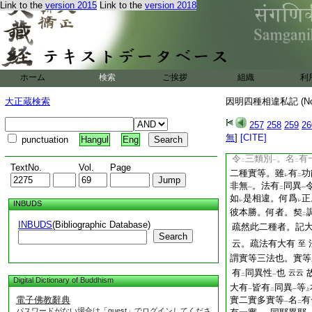
Link to the
version 2015
Link to the
version 2018
問。云
徳業依
實起
二
レ
言
不
以
實爲
因
レ
二
レ
爲
因。譬如
雖
人
丙
下
因。此亦爾
レ
問。何云
有一實
。
二
一
名
有一實
問。何
二
一
ホーム
検索
ご挨拶
組織
利
有･同異有
一實二實
二
句名
有一實
問。
二
一
大正蔵検索
因明四種相違私記 (N
實
者。二句有
何差
一
二
非無
。同異有
一實
一
二
257
258
259
26
同。其義實異。故文
無
]
[CITE]
punctuation
Hangul
Eng
功能各別
。皆有
大
一
二
令
三類別
。名
有
二
一
二
TextNo.
Vol.
Page
二種實等。雖
有
功
レ
二
非無
。法有
同異
一
二
一
如
是相違。何爲
正
レ
レ
INBUDS
彼本勝。何者。契
二
INBUDS
(Bibliographic Database)
疏然此二種者。記
Search
云。疏法有大有
至
謂實等三法也。實等
有
同異性
也
云云
二
一
Digital Dictionary of Buddhism
大有
皆有
同異
等
一
二
一
上
電子佛教辭典
實二實多實等
名
有
一
二
パスワードがない場合は「guest」でログインしてくださ