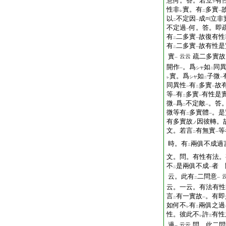
意何。答。若立
有
下
性非
實。有
多實
レ
二
一
以
不定因
成
立非
二
一
不定過
何。答。即
一
有
二多實
故復有性
二
一
有
二多實
故有性是
二
一
實
疏二多實故
云云
一
開作
。爲
如
同
シヤ
一
二
實。爲
如
子微
シヤ
レ
二
一
同異性
有
多實
故
一
二
一
等
有
多實
有性是
一
二
一
微
爲
不定敵
。答
一
二
一
微等有
多實體
。是
二
一
有多實故
因彼轉。故
ノ
文。若言
有無實
等
二
一
時。有
兩俱不成過
二
文。問。有性有法。
不
是兩俱不成
者 
二
一
云。此有
二問意
二
一
云。一云。有法有性
言
有一實故
。有即
二
一
如何不
有
兩俱之過
レ
二
性。彼此不
許
有性
レ
三
過
問。此二問
云云