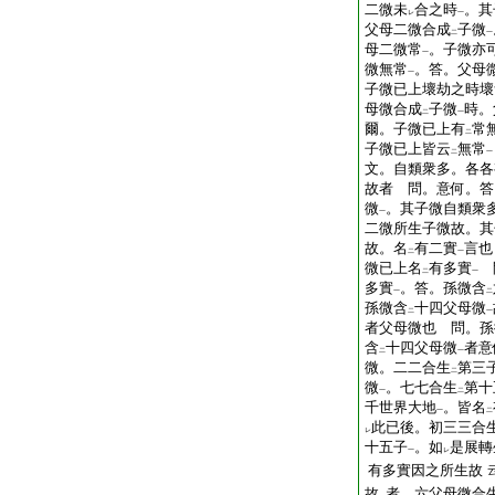
二微未
合之時
。其
レ
一
父母二微合成
子微
二
一
母二微常
。子微亦
一
微無常
。答。父母
一
子微已上壞劫之時壞
母微合成
子微
時。
二
一
爾。子微已上有
常
二
子微已上皆云
無常
二
一
文。自類衆多。各各
故者 問。意何。答
微
。其子微自類衆
一
二微所生子微故。其
故。名
有二實
言也
二
一
微已上名
有多實
問
二
一
多實
。答。孫微含
一
二
孫微含
十四父母微
二
一
者父母微也 問。孫
含
十四父母微
者意
二
一
微。二二合生
第三
二
微
。七七合生
第十
一
二
千世界大地
。皆名
一
二
此已後。初三三合
レ
十五子
。如
是展轉
一
レ
有多實因之所生故
故
者。六父母微合