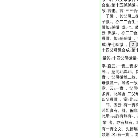
一
合生
第十五孫孫微
二
一
故
言也。言
三三合
一
二
一子微
。其父母二
一
子微
。亦二二合生
一
二
微加
孫微
成
七。
二
一
レ
云
孫微
。亦二二合
二
一
母微。加
孫孫微
。
二
一
成
第七孫微
。
2
二
一
十四父母微合成
第
二
量與
十四父母微量
二
字
直云
一實二實多
一
二
等
。意同耶異耶。
一
實
。父母微體二故
一
母微體一。等各一故
意。云
一實
。父母
二
一
多實。此等含
二父
二
四父母微
。當
此云
一
三
問。因云
有一實
二
若即實有。答。偏非
此擧
共許有無有
。
二
一
業
者。亦有無有。
一
有一實之文。先徳屬
類別
名
有一實
。
一
二
一