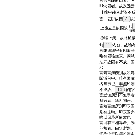
言若言即依因者。邑
即依因者。故次難云
非喩中能立所依不
言一云以依因
8
故
此
上能立是依因故
道
微喩上無。故此極
無
11
依也。故喩有
言即無無宗有因喩等
唯有因喩無宗。闕減
法宗故因有不成。
耶
言若言無能別故説爲
闕減句中。唯有因喩
名無宗也。非無所別
不成故。
13
喩有所
言豈無所別不無宗者
無宗者。無所別宗。
言若言無所別即宗因
別有法時。即宗因亦
喩以因爲所依故也
言因有三相等者。難
並無者。由無所別。
何故今云以無所別即