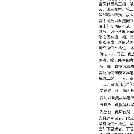
言又解因具三相二喩
云。因三相中。第二
豈於喩不猶預。故因
言不同於因至無能立
喩上能立所依不成。
以故。因中所依不
依之因有後二相。體
所依不成。所依若
能立所依不成也。
何法
周云。
云云
無者。喩上能立因亦
故。喩上能立亦非
言此所依無能立亦無
成有二説。一云。
一云。由無
1
所立
文總擧二説。簡因所
言此因既無故喩無
既無故。此眼等根
依故也。此即他隨
言且約依因者。此疏
喩有所依不成也。
言如下更解者。下疏