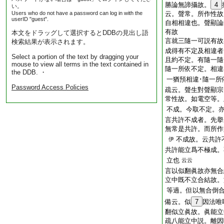
勝論無諦攝故。
4
い。
Users who do not have a password can log in with the
云。聲常。所作性故
userID "guest".
自相相違也。聲顯論
有故
本文をドラッグして選択するとDDBの見出し語
言就三隨一可説有故
検索結果が表示されます。
成得有不定及相違
Select a portion of the text by dragging your
且約不定。有隨一隨
mouse to view all terms in the text contained in
隨一所依不定。相違
the DDB. ・
一猶預相違･隨一所
Password Access Policies
疏云。聲生對聲顯宗
常性故。如電空等。
不成。今取不定。
言共許不成者。先
無常是共許。而所作
不成故。云共許
伊
共許能立爲不極成。
立也
云云
言以似翻眞故亦無合
立中既不立合結故。
等過。但以無合倒
備云。似
7
因法唯
翻似立眞故。眞能
疏八能立中説。離因