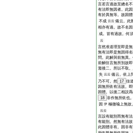
言若言過故至總名不
有法即無因者。此因
有於異無等。故因體
不成
備云。此
云云
相亦有過。故不名因
成。皆有過故。何
云
言然准道理至即是無
無有法即是無因得名
問。此解與前無異。
前解但言無所別故即
濫後二。所以不取。
失
備云。依上
云云
乃不可。然
17
佳
因無所依有法故。即
因體。以後二相説爲
18
非作無所依也
因
極微喩上無故
伊
云云
言設有能別而無有法
有能別。然無有法故
此因體非有。因非有
所依既無所依因故。