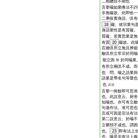
二相總合不開也
言擧喩如業佛法不許
非無礙故。此即他一
二乘假實身語。倶有
18
礙。彼宗業句
身語業性是有質礙。
質礙。若實思業是無
有質
20
礙故。此喩
言雖倶所立無且辨能
敵倶所立常宗於同喩
能立因
於同喩業
加
有所立兩倶不成。而
也 問。喩之語業與
語業是帶名句等聲也
也
云云
言擧一例餘即可思准
也。此説意云。厨舍
知喩也。亦可有立敵
句過作法。准可思也
言或可因是宗法有法
第二説意云。於喩不
立猶預不成也。謂
也。
23
即有法上
也。喩是非有法上義