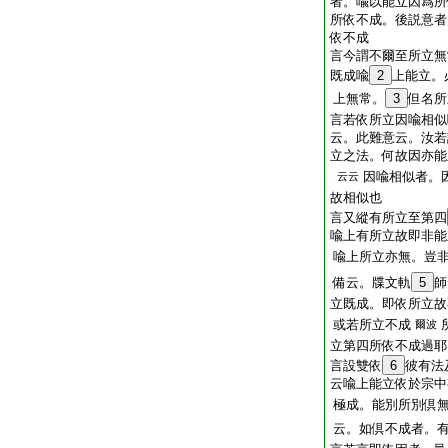
者。喩以能立因爲所
所依不成。後説意
依不成
言今謂不爾至所立無
既成喩
2
上能立。
上無常。
3
但名所
言若依所立因喩相似
云。此難意云。汝若
立之法。何故因亦能
因喩相似者。
云云
故相似也
言又縱有所立至第四
喩上有所立故即非能
喩上所立亦無。豈非
備云。牒文軌
5
師
立既成。即依所立故
或若所立不成
爾波
立第四所依不成過耶
言設雙依
6
彼有法
云喩上能立依於宗中
極成。能別所別倶
云。如倶不成者。