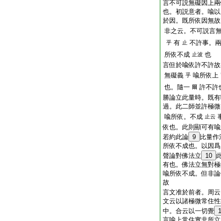
言不可説無礙因上兩
也。初説意者。喩以
於因。既所依因無故
非之云。不可説言
有
不許事。
乎
止
所依不成
也
止波
言但於喩依許不許故
無礙義
喩所依上
乎
也。隨一
許不許
爾
勝論立此量時。既有
過。此二師並許極微
喩所依。不成
止云
依也。此則顯可有喩
若約此論
9
比量作
所依不成也。以因
聲論對佛法立
10
有也。佛法立無對極
喩所依不成。但非
故
言文准於前者。周
文云以諸極微常住性
中。合云以一切覺
言喩上常住實非所立