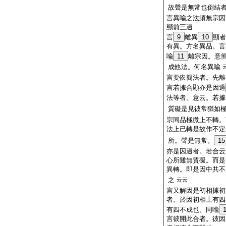
故聲是無常也倒結
言異喩之法須無宗因
顯前三過
言
9
離異
10
顯者
有異。方名異品。言
喩
11
離宗因。意
成他法。何名異喩
言要依簡法者。先離
言若據合顯亦是因過
法等者。意云。若據
質礙是見彼常猶如
宗同品極微上不轉。
法上已轉是故作不定
所。聲是無常。
15
亦是因過者。若合云
心所雖無質礙。而是
異轉。即是因中共不
之
云云
言又解因是初相據初
者。於因初相上有四
有四不成也。同喩
言彼開此合者。彼因