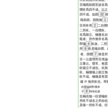
言喩既助因至故並爲
體依爲四不成。以
四不成。如因
22
既助因。因既無
1
言所依有
2
二自體
二所依。一自體依。
名爲能立。極微名自
瓶者。所作無常名爲
即喩
4
依故。二所
所
6
依是喩自體。
者。因體
7
者是所
言一云盡理而言准論
立量云。聲常。無質
依能立不成也。此
依。極微喩上能立無
依不成。極微是有
礙
無所依也。即
伊
此聲論師對佛弟
8
子
時有此過
言兩倶隨一但望喩依
所依不成名之所由也
及隨一所依不成。