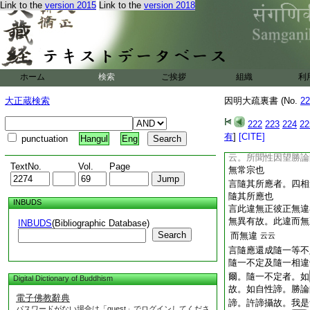
Link to the
version 2015
Link to the
version 2018
兩倶不成亦有不
25
約三中唯闕初相名爲
一相名爲不定。二相
説。不是前後自相違
不成兼餘過也
云云
ホーム
検索
ご挨拶
組織
利
言彼因立正者。備云
作性因。望立論者勝
大正蔵検索
因明大疏裏書 (No.
22
此因違者。即用此所
野曰。初句顯相違決
222
223
224
22
因望勝論師立者。爲
有
]
[CITE]
punctuation
Hangul
Eng
以後所聞性因違前
云。所聞性因望勝論
TextNo.
Vol.
Page
無常宗也
言隨其所應者。四相
隨其所應也
INBUDS
言此違無正彼正無違
無異有故。此違而無
INBUDS
(Bibliographic Database)
Search
而無違
云云
言隨應還成隨一等
隨一不定及隨一相違
爾。隨一不定者。如
Digital Dictionary of Buddhism
故。如自性諦。勝論
電子佛教辭典
諦。許諦攝故。我是
パスワードがない場合は「guest」でログインしてくださ