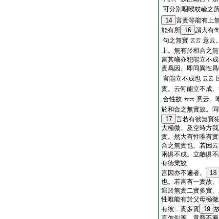
可分別咽喉杖輪之
14
言實等能有上無
能有所
16
謂大有
句之無實
意云
云云
上。無有於和合之無
言其喩亦犯能立不成
實爲因。即同異性爲
言能立不成也
云云
實。云何能立不成
合性故
意云。
云云
於和合之無實故。同
17
言若有彼無實犯
大極微。及空時方我
實。然大有性唯有實
合之無實也。若因云
兩倶不成。立敵倶
有徳業故
言因亦不遍者。
18
也。若言有一實故。
遍於無實二實多實。
性唯能有於父母極微
有彼二實多實
19
言乍似等。意釋不遍