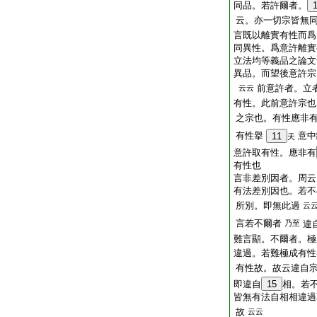
同品。若許爾者。
云。亦一切宗皆無
言既以離實有性而爲
同異性。爲意許離實
立法均等義品之論文
異品。而望後意許宗
前意許者。立
云云
有性。此前意許宗也
之宗也。有性應非
有性擧
意中
11
天
意許取有性。應非有
有性也
言非差別因者。周
有法差別因也。若不
所別。即無此過
云
言若不爾者
乃至
違
難言顯。不爾者。極
違過。若難極成有
有性故。故云違自
即違自
15
相。若不
皆無有法自相相違過
故
云云