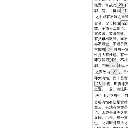
無實。何故此
20
耶。答。且據非
21
之中即有不遍之過
實者。父母極微
22
故。子微云二實也。
實多實。皆實句收。
有父母極微等。而不
亦不遍也。不遍子微
言問有
24
性有一
性是大有性也。有一
即宗與因別體。不相
耶。立敵
25
兩倶
之因故
邑
27
備
記
即大有性。而非是實
28
非實。即實非
之過。二云。有法與
法之上更立有性。
言答有性有法是實徳
意云。有法有性亦是
也。因亦是實等之非
又同。邑云。有一實
也。此因即是有法之