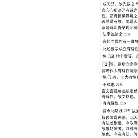
成同品。故先叙之
言心心所法乃有縁之
性。謂實徳業爲境之
彼體是有故。能爲因
宗能縁即覺樂現比智
法宗義談之
云云
言如同異性有一實
此述彼宗成立有縁
性
體非實等。
乃至
1
等。顯所立宗意
言若作大有縁性能別
性
有。非大有性
乃
不成也
云云
言文言雖略義覈定然
有縁性。故文略也。
有有縁性
云云
言今此略以
乃至
故
取後陳爲差別。此因
有法差別過。今取意
故無妨難者。以釋外
陳也。今在有法。何