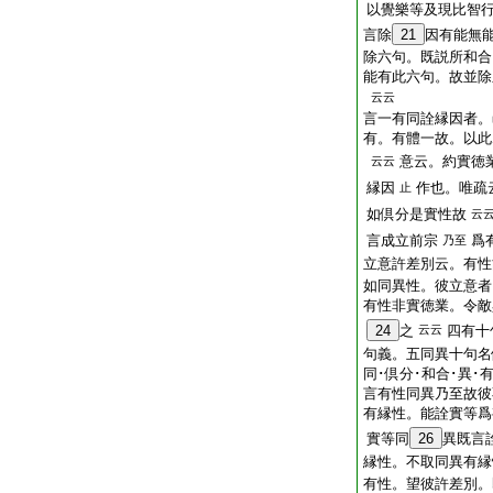
以覺樂等及現比智
言除
21
因有能無
除六句。既説所和合
能有此六句。故並除
云云
言一有同詮縁因者。
有。有體一故。以此
意云。約實徳
云云
縁因
作也。唯疏
止
如倶分是實性故
云
言成立前宗
爲
乃至
立意許差別云。有性
如同異性。彼立意者
有性非實徳業。令敵
24
之
云云
四有十
句義。五同異十句名
同･倶分･和合･異･
言有性同異乃至故彼
有縁性。能詮實等爲
實等同
26
異既言
縁性。不取同異有縁
有性。望彼許差別。