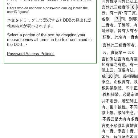
同異性令同異已法上
い。
言然此三種實等
6
Users who do not have a password can log in with the
userID "guest".
云。有一實･有二實
各別
7
問。別耶
本文をドラッグして選択するとDDBの見出し語
二實者。子微等。有
検索結果が表示されます。
能雖別。皆有大有令
Select a portion of the text by dragging your
類別。此名有一實
mouse to view all terms in the text contained in
the DDB. ・
言然此三種實等者
云。實徳業三
云云
Password Access Policies
言如佛法言有色有漏
如有漏之有也。有一
疏上云。但遍有法。
成
10
宗。義相關
乘立。命根實有。以
根與業別體。即非正
義相關帶。必是宗
共不定云。若望師主
有。復非彼性。不同
微上無。談師主意。
不得云是大有有多
言更不須微即實離實
有一實。宗言非實。
不許。故但總言不須