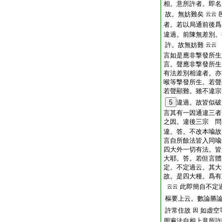
相。意所許者。即名
故。無妨難矣
云云
者。若以局通前後爲
違過。前陳無差別。
許。故無妨難
云云
言如是應非撃發所生
言。聲應非撃發所生
有法差別相違者。亦
喉等撃發所生。若聲
若聲顯難。雖不違宗
5
違過。故皆似破
言其有一因通違三者
之因。違後三宗 問
違。答。不改本喩故
言自所餘法皆入同喩
四大外一切有法。皆
大耶。答。若但言體
定。不定過云。其大
故。是四大種。爲有
此即簡自不定
云云
樞要上云。數論勝論
許常住故
如虚空
因
周遍法自相上意所許