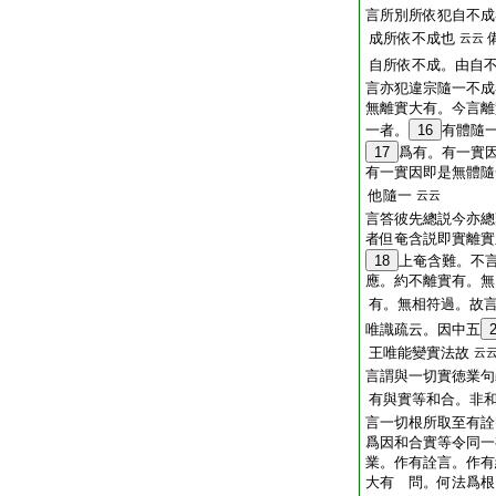
言所別所依犯自不
成所依不成也
云云
自所依不成。由自
言亦犯違宗隨一不
無離實大有。今言離
一者。
16
有體隨
17
爲有。有一實
有一實因即是無體隨
他隨一
云云
言答彼先總説今亦總
者但奄含説即實離實
18
上奄含難。不
應。約不離實有。無
有。無相符過。故
唯識疏云。因中五
王唯能變實法故
云
言謂與一切實徳業句
有與實等和合。非
言一切根所取至有詮
爲因和合實等令同一
業。作有詮言。作有
大有 問。何法爲根