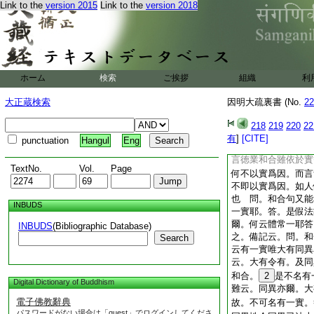
Link to the
version 2015
Link to the
version 2018
二中
35
別異。一
備
36
云。實句中
同。與徳業令異也。
別同異者。且九實中
異。餘亦准知
云云
ホーム
検索
ご挨拶
組織
利
言五頂雖信同異和合
性。並離實等有別體
大正蔵検索
因明大疏裏書 (No.
22
信大有。答。大有同
雖不可信。五頂謬信
218
219
220
22
異者。以大有句
37
有
]
[CITE]
punctuation
Hangul
Eng
量亦可有有法自相相
言徳業和合雖依於實
TextNo.
Vol.
Page
何不以實爲因。而言
不即以實爲因。如人
也 問。和合句又能
INBUDS
一實耶。答。是假法
爾。何云體常一耶答
INBUDS
(Bibliographic Database)
之。備記云。問。和
Search
云有一實唯大有同異
云。大有令有。及同
和合。
2
是不名有
Digital Dictionary of Buddhism
難云。同異亦爾。大
電子佛教辭典
故。不可名有一實。
パスワードがない場合は「guest」でログインしてくださ