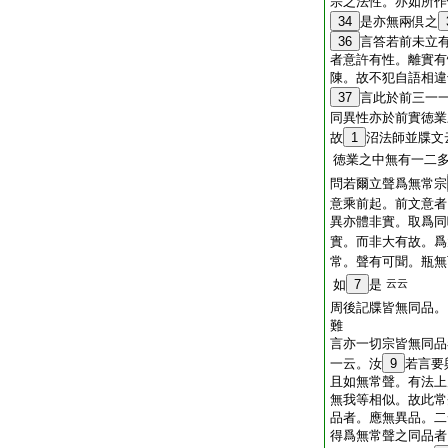
宗之法性。亦如所作
34
是亦無兩倶之
36
言答若前未立
者意許有性。離實有
陳。故不犯自語相違
37
言此於前三一
同異性亦於前實徳業
故
1
沼法師並牒文
徳業之中無有一二
問若爾立聲爲無常宗
意乘前起。前文意者
異亦體非實。取爲同
實。而非大有故。爲
常。聲有可聞。瓶無
如
7
是
云云
周後記牒皆無同品
難
言亦一切宗皆無同品
一云。汝
9
若言要
且如無常聲。有法上
無我等相似。故此常
品者。應無異品。二
得爲無常聲之同品者