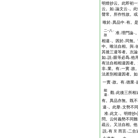
明燈抄云。此即初一
云。如
論文云
。此
二
一
聲常。所作性故。或
唯於
異品中
有。
二
一
二･八
一
准
理門論
二
一
故
相違
。因於
同無。
一
レ
中。唯法自相。與
二
其後三違等者。次論
如
説
眼等必爲
他
レ
三
レ
有法自相相違因者。
非
業。有
一實
故
レ
二
一
法差別相違因者。如
一實
故。有
徳業
一
二
一
能
觀
此後三所相
二
違
一
有。異品亦無。既不
違
。此擧
文勢不
一
二
准
此文
。明燈抄
二
一
問。云何義勢不同難
疏云。又法自相。他
説
有
而言
二合
至
レ
二