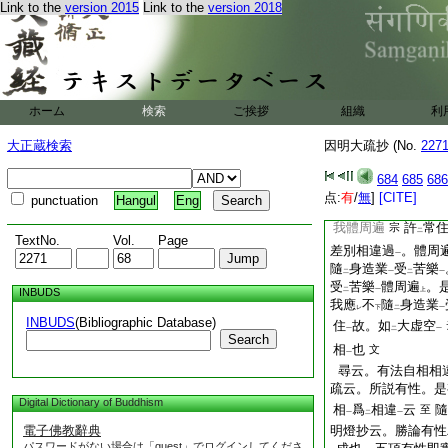
Link to the
version 2015
Link to the
version 2018
違量云。所説有性非
故知本量不能
云云
答。敵量直遮
意許
三
非。二種意許辨
非
レ
二
能
。問。即義相違
一
一法
爲
體。但義
ホーム
検索
ご挨拶
組織
利
一
之諸法
也。即如
徳
上
二
大正蔵検索
因明大疏抄 (No.
227
及色聲等法
。立敵
一
四大
非
四大種
故
一
二
一
684
685
686
餘文如
別抄
之。
二
点:
有
/
無
]
[CITE]
punctuation
Hangul
Eng
明詮噵云。樞要上云
我體周遍
許
常
宗
二
TextNo.
Vol.
Page
差別相違過
。體周
一
隨
身造業
受
苦樂
二
一
二
一
受
苦樂
體周遍
。
INBUDS
二
一
上
我應
不
隨
身造業
レ
下
二
一
INBUDS
(Bibliographic Database)
住
故。如
大虚空
一
二
一
Search
相
也
文
一
尋云。有法自相相
疏云。所説有性。是
Digital Dictionary of Buddhism
相
爲
相違
云
隨
至
一
二
一
電子佛教辭典
明燈抄云。勝論有性
パスワードがない場合は「guest」でログインしてくださ