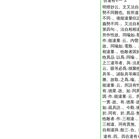
合違有
一
文
明燈抄云。文又法自
勢不同難也。前所違
不同
。後能違量但
一
義勢不同
。又法自
一
第四句
。法自相相
一
所作性故。同喩如
レ
作
能違量
云。内聲
二
一
故。同喩如
電瓶
。
二
一
相違量
。他敵者因
一
他異品
以爲
同喩
一
二
一
之三違等者。與
法
二
云。眼等必爲
積聚
二
具等
。諸臥具等兩
一
勝。故取
之爲
喩。
レ
レ
能違量
云。所説有
一
有
徳業
故。如
同
二
一
二
因
作
能違量
云。
一
二
一
一實
故。有
徳業
一
二
一
如
疏具説
。今觀
二
一
二
於
同有。於
異品
レ
二
一
他敵者
作
三相違
一
二
一
三相違。同有異無。
自相違與
餘三
合。
二
一
違有
四。四合違有
レ