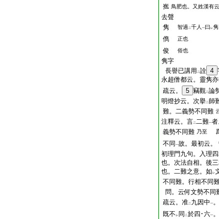
嶲
鳥肥也。又姓漢有
去聲
隽
智過
千人
曰
隽
二
一
レ
儁
正也
俊
俗也
隽字
長譽已講用
詮
4
二
永超僧都云。靈隽亦
疏云。
5
竊觀
論
二
明燈抄云。次擧
師
二
難。二義勢不同難
注釋云。言
二難
者
二
一
義勢不同難
乃至
不同
故。最初云。
一
初理門九句。入理四
也。次法自相。後三
也。二難之意。如
レ
不同難。行相不同
問。云何文勢不同
疏云。准
九因中
二
一
既不
同
於四･六
レ
二
一