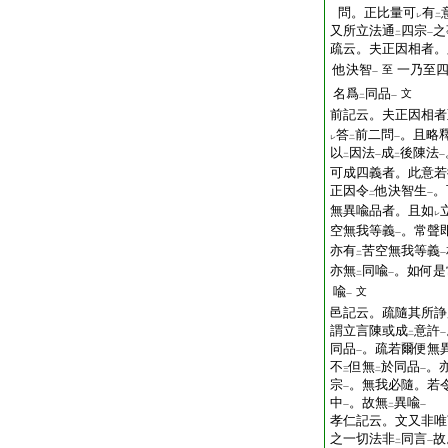
問。正比量可
有
レ
二
又所立法通
四宗
之
二
一
疏云。夫正因相者。
他決智
一乃至
至
一
名爲
同品
文
二
一
前記云。夫正因相者
答
前二問
。且略
レ
二
一
以
因法
成
後陳法
二
一
二
一
可成四義者。此意若
正因令
他決智生
。
二
一
無異喩品者。且如
レ
空無我等義
。常聲
一
亦有
苦空無我等義
二
一
亦無
同喩
。如何是
二
一
喩
文
一
邑記云。疏隨其所諍
謂立言陳或成
意許
二
一
同品
。疏若爾便無
一
不
但無
於同品
。
三
二
一
宗
。無我必隨。若
一
中
。故無
異喩
一
二
一
孝仁記云。文又非唯
之一切法非
同言
故
二
一