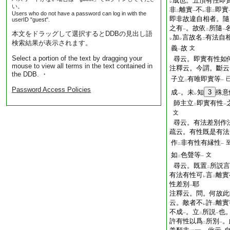
成也。五頂有性即
レ
い。
非
離實
不
非
即實
二
一
レ
二
Users who do not have a password can log in with the
即非故違自相者。隨
userID "guest".
之有
。故依
所隨
一
二
一
本文をドラッグして選択するとDDBの見出し語
加
言故名
有法自
レ
レ
二
検索結果が表示されます。
義
故
文
一
Select a portion of the text by dragging your
尋云。即實有性如
mouse to view all terms in the text contained in
注釋云。今謂。斷云
the DDB. ・
子立
有唯即實等
二
一
Password Access Policies
成
。未
知
3
殊意
一
レ
師主立
即實有性
二
一
文
尋云。有法差別作
疏云。有性既是有法
作
非有性有縁性
二
一
如
色聲等
文
二
一
尋云。既置
所説言
二
有法有性可
言
離實
レ
二
性差別
耶
一
注釋云。問。何故此
云。敵者不
許
離實
レ
二
不成
。立
所説
也
一
二
一
許有性以爲
所別
。
二
一