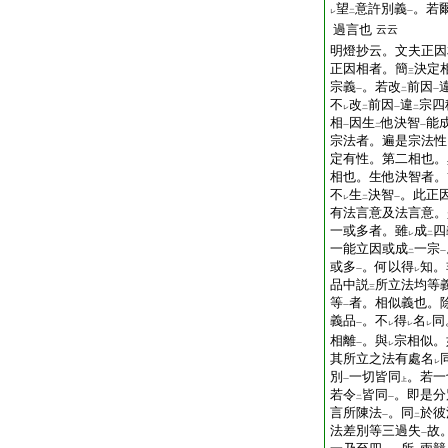
望
意許別義
。若
レ
二
一
過言也
云云
明燈抄云。文夫正因
正因相者。簡
決定
三
宗義
。若改
前因
一
二
一
不
改
前因
違
宗四
レ
二
一
二
相
因生
他決智
能
一
二
一
宗法者。遍是宗法性
定有性。第二相也。
相也。生他決智者。
不
生
決智
。此正
レ
二
一
有法言意及法言意。
一或多者。雖
成
四
レ
二
一能立因或成
一宗
二
一
或多
。何以得
知。
一
レ
品中説
所立法均等
三
等
者。相似義也。
一
義品
。不
得
名
同
一
レ
レ
レ
相離
。與
宗相似。
一
レ
其所立之法有處名
レ
別
一切皆同
。若一
一
上
若令
皆同
。即是分
二
一
言所陳法
。同
於彼
一
二
法差別等三過失
故
一