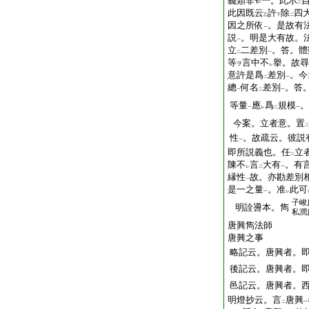
義類非
一。此示
二
此因既云
許
除
四
乙
下
二
因之所依
。是故有
一
説
。明是大有故。
一
立
二差別
。答。體
二
一
等
言中不
擧。故尋
ヲ
レ
意許是爲
差別
。今
二
一
總
何名
差別
。答
一
二
一
等量
應
爲
規模
。
一
レ
二
一
今案。立者意。置
二
性
。故疏云。彼説
一
即所説義也。任
立
二
陳不
言
大有
。有
レ
二
一
縁性
故。亦勘差別
一
是一之量
。准
此可
一
レ
子峻
明詮噵本。雋
私潤
唐興雋法師
唐興之事
略記云。唐興者。
後記云。唐興者。
邑記云。唐興者。
明燈抄云。言
唐興
二
一