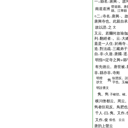
一
縣名
唐興
。故
ニ
二
一
營道縣。唐
南道道洲
縣。江華縣
○二
寺名
唐興
。
ニ
二
一
唐興寺也。此親自承
故以證
之
文
レ
又云。若爾何故瑜伽
列
翻經者
。云
大
二
一
二
蓋是一人住
於兩寺
二
一
造
對法疏
三藏弟子
二
一
自
非
久遊
唐國
逕
レ
下
二
一
明指
定寺之興
縣
有先徳云。唐世被
レ
非
縣亦非
寺歟
レ
レ
明燈
似戀反。説
雋
抄文
字也。玉編
明詮噵文
隽。雋
子峻切。峻。
横川僧都云。周云
雋者但宛反。鳥肥也
千人
曰
隽。又作
一
レ
レ
又作
俊
俗也 云云
レ
唐韵上聲云