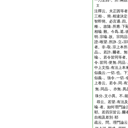
一乃至四
。所
兩競
一
二
文
注釋云。夫正因等者
三相
。簡
相違決定
一
二
智即簡。必言通
四
レ
種
。故隨
所應
下
一
二
一
相喩
難。今爲
遮
一
レ
レ
明
宗喩
故。宗同品
二
一
證
唯望
所諍
立
宗
下
二
一
中
者。非
取
宗上本所
下
二
品
。若許
爾者。無
上
レ
喩
。若令皆同等者
一
令
皆同
便無
同品
二
一
二
一
中上文指
有法上本
二
似義云
一切
也。下
二
一
似義
。強令
一切
一
二
一
上卷云。若令
同
有
レ
二
無
同品
。亦無
異
二
一
二
珠分
文小異。不
レ
レ
尋云。若望
有法及
二
喩
者。如何理門論
一
耶。若四宗皆云
爾
レ
自相及差別
耶
一
疏云。問。理門論云