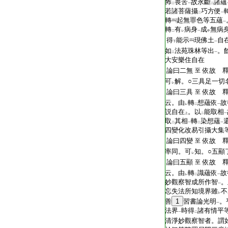
怖
畏苦
故永斷
諸蘊
二
一
二
若諸菩薩攝
巧方便
二
一
轉
起無罪色等五蘊
一
轉
有
病身
成
無病
二
レ
一
中
得
能示
現佛土
自
下
一
如
法苑珠林等出
。
二
一
大安樂住自在
論曰二無
依故 
至
可
解。○三具足一切
レ
論曰三具
依故 
至
云。由
轉
想蘊依
故
レ
二
一
説自在
。以
能取相
上
二
一
取
其相
轉
染想蘊
二
一
二
一
四變化改易引攝大集
論曰四變
依故 
至
率同。可
知。○五顯
レ
論曰五顯
依故 
至
云。由
轉
識蘊依
故
レ
二
一
妙觀察智成所作智
。
一
忘失法所知境界雖
不
レ
善
1
習書論光明
。
一
法界
時得
諸有情平
一
二
清淨妙觀察智者。謂