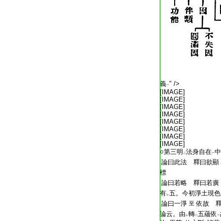
義
" />
一
[IMAGE]
[IMAGE]
[IMAGE]
[IMAGE]
[IMAGE]
[IMAGE]
[IMAGE]
[IMAGE]
○第三明
法身自在
中
二
一
論曰此法 釋曰欲顯
標
論曰若略 釋曰若廣
有
五。今初淨土現色
レ
論曰一淨
依故 
至
論云。由
轉
五蘊依
レ
二
一