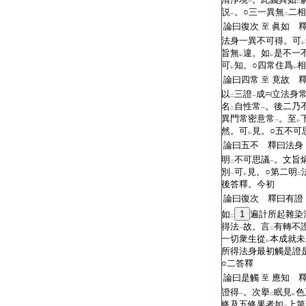
一
二
説
。○三一異無
二相
一
二
論曰復次
眞如 
至
法身一異不可得。可
レ
旨無
違。如
是不一
レ
レ
可
知。○四常住爲
相
レ
レ
論曰四常
竟故 
至
以
三證
成
立法身
二
一
名
自性常
。後二乃
二
一
異門常密意常
。至
一
レ
然。可
見。○五不可
レ
論曰五不 釋曰法身
明
不可思議
。文旨
二
一
別
可
見。○第二明
一
レ
二
後答釋。今初
論曰復次 釋曰有證
如
1
遍計所起雜染
二
得法
故。言
有轉不
一
二
一切衆生從
本成就未
レ
所得法身最初觸是證
○二答釋
論曰是觸
應知 
至
證得
。次擧
眠見
色
一
二
レ
修及五修果者如
上第