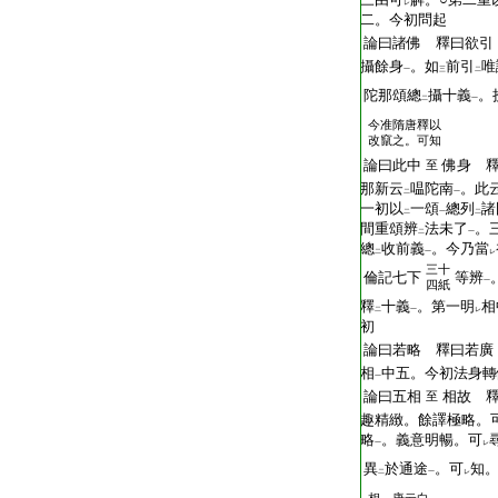
レ
二。今初問起
論曰諸佛 釋曰欲引
攝餘身
。如
前引
唯
一
三
二
陀那頌總
攝十義
。
二
一
今准隋唐釋以
改竄之。可知
論曰此中
佛身 
至
那新云
嗢陀南
。此
二
一
一初以
一頌
總列
諸
二
一
二
間重頌辨
法未了
。
二
一
總
收前義
。今乃當
二
一
レ
三十
倫記七下
等辨
一
四紙
釋
十義
。第一明
相
二
一
レ
初
論曰若略 釋曰若廣
相
中五。今初法身轉
一
論曰五相
相故 
至
趣精緻。餘譯極略。
略
。義意明暢。可
一
レ
異
於通途
。可
知。
二
一
レ