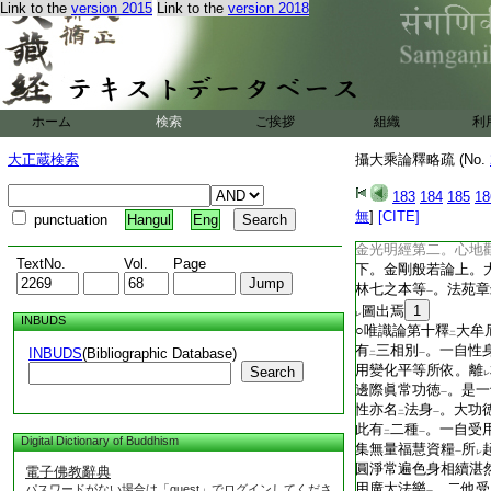
[IMAGE]
Link to the
version 2015
Link to the
version 2018
[IMAGE]
[IMAGE]
[IMAGE]
[IMAGE]
[IMAGE]
[IMAGE]
[IMAGE]
ホーム
検索
ご挨拶
組織
利
[IMAGE]
[IMAGE]
大正蔵検索
攝大乘論釋略疏 (No.
[IMAGE]
[IMAGE]
183
184
185
18
[IMAGE]
[IMAGE]
無
]
[CITE]
punctuation
Hangul
Eng
[IMAGE]
金光明經第二。心地
TextNo.
Vol.
Page
下。金剛般若論上。
林七之本等
。法苑章
一
圖出焉
1
レ
INBUDS
○唯識論第十釋
大牟
二
有
三相別
。一自性
INBUDS
(Bibliographic Database)
二
一
用變化平等所依。離
Search
レ
邊際眞常功徳
。是一
一
性亦名
法身
。大功
二
一
此有
二種
。一自受
二
一
Digital Dictionary of Buddhism
集無量福慧資糧
所
一
レ
圓淨常遍色身相續湛
電子佛教辭典
用廣大法樂
。二他受
パスワードがない場合は「guest」でログインしてくださ