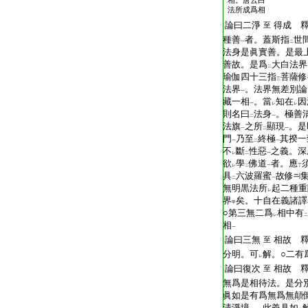
相。唐云白
法所成爲相
論曰二淨
得成 
至
種善
者。蓋斯指
世
一
二
法身是眞實善。是最
善故。是爲
大白法界
二
瑜伽四十三指
菩薩修
三
法界
。法界無差別論
一
藏一相
。當
知在
因
一
レ
レ
則名曰
法身
。極善
二
一
法旗
之所
顯現
。是
一
二
一
門
乃至
終極
其揆一
一
二
一
不
斷
性惡
之義。深
レ
二
一
欲
學
佛道
者。應
レ
二
一
丁
具
六波羅蜜
故修
二
一
無明黒法所
起二種重
レ
界
矣。十自在義諸譯
甲
○第三無二爲
相中有
レ
二
相
一
論曰三無
相故 
至
分明。可
解。○二有
レ
論曰復次
相故 
至
無爲是相待法。是分
眞如是有爲無爲無顛
清淨境
。此義具如