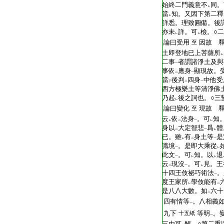
始終二門義意不
同。
レ
當
知。又因下第二釋
レ
詳悉。理致圓備。後
亦未
詳。可
檢。○
レ
レ
論曰受用
因故 
至
土即登地已上菩薩所
レ
二事
者謂諸淨土及與
一
事依
應身
顯現故。
二
一
當
後判
四身
中他受
下
二
一
西方極樂土等清淨佛
乃起
後之詞也。○三
レ
論曰變化
現故 
至
云
依
法身
。可
知
レ
二
一
レ
身以
大定智悲
爲
體
二
一
レ
已。雖
有
身土等
是
レ
二
一
識境
。是即大乘從
一
レ
此文
。可
知。以
退
一
レ
レ
云
現沒
。可
見。王
二
一
レ
十四王伎祕巧術法
。
一
度王家所
學伎能有
レ
二
是八八大數。如
六十
二
四有情等
。八相義
一
九下
等明
。
十五紙
一
三由可
解。○第二重