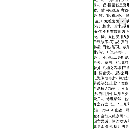
一
身
。説
圓鏡智是受
一
下
故。雖
轉
藏識
亦得
下
二
一
身
故。於
得
受用
一
レ
二
一
生無
滅唯證因
2
レ
レ
與
此相違。若非
受
レ
二
攝
佛不共有爲實徳
二
一
受用攝。又他受用及
示現故不
可
説
實智
レ
レ
二
勝攝
而似
智現。或
一
レ
非
智。但説
平等
。
レ
二
一
身
。不
説
二身即是
一
レ
二
云云。寂曰。如
此諸
レ
若據
終極之説
則三
二
一
非
情謂境
。思
之可
二
一
レ
唯識佛地等所
判之
異義等如
上顯了意依
二
自然得入功得
。文旨
一
所
判四身中法身自受
レ
受用
。條理顯然。他
一
修之行位
也。○二別
一
論曰此中
止故 
至
空不空如來藏寂照不
因亡果滅。恒沙功徳
此身即攝
後所判四身
二