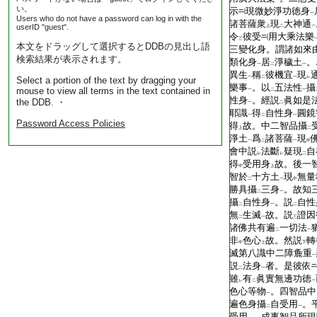
一
い。
示
現微妙淨功徳身
一
Users who do not have a password can log in with the
諸菩薩衆
現
大神通
userID "guest".
上
二
一
令
彼受
用大乘法樂
三
本文をドラッグして選択するとDDBの見出し語
三變化身。謂諸如來
検索結果が表示されます。
類化身
居
淨穢土
。
一
二
一
異生
稱
彼機宜
現
一
二
一
レ
Select a portion of the text by dragging your
樂事
。以
五法性
攝
mouse to view all terms in the text contained in
一
二
一
性身
。經説
眞如是
the DDB. ・
一
二
耶識
得
自性身
圓鏡
一
二
一
Password Access Policies
得
故。中二智品攝
上
二
淨土
爲
諸菩薩
現
一
二
一
中
會中説
法斷
疑現
自
レ
レ
二
得
受用身
故。後一
中
上
智於
十方土
現
無量
二
一
中
勝具攝
三身
。故知
二
一
攝
自性身
。説
自性
二
一
二
無
生滅
故。説
證因
二
一
三
諸佛共有遍
一切法
二
一
非
色心
故。然説
轉
中
上
下
滅第八識中二障麁重
一
説
法身
者。是彼依
二
一
雖
有
眞實無邊功徳
レ
二
一
色心等物
。四智品中
一
遍色身攝
自受用
。
二
一
受用
。成事智品所現