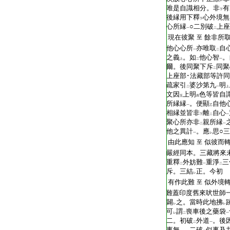
レ
T2267_.68.0026a21:
唯是自識相分。非
有
下
T2267_.68.0026a22:
後縁用下釋
心外境無
下
T2267_.68.0026a23:
心所縁
○二別破
上座
一
二
T2267_.68.0026a24:
現在彼聚
餘非所
至
T2267_.68.0026a25:
他心心所
亦唯取
自
一
二
T2267_.68.0026a26:
之義
。如
他心智
。
上
二
一
T2267_.68.0026a27:
爾。後同聚下斥
同聚
二
T2267_.68.0026a28:
上座部･法藏部等許
T2267_.68.0026a29:
疏家引
婆沙第九
明
二
一
上
T2267_.68.0026b01:
文因
上明
色等皆自
五
四
T2267_.68.0026b02:
所縁縁
。便顯
自他
一
乙
T2267_.68.0026b03:
相縁並皆非
離
自心
下
二
一
T2267_.68.0026b04:
聚心所亦非
親所縁
二
一
T2267_.68.0026b05:
他之異計
。應
思○
一
レ
T2267_.68.0026b06:
由此應知
似彼而
至
T2267_.68.0026b07:
嚴經同本。三藏將來
T2267_.68.0026b08:
重釋
外妨難
重淨
三
二
一
二
T2267_.68.0026b09:
斥。三結
正。今初
レ
T2267_.68.0026b10:
有作此難
似外境
至
T2267_.68.0026b11:
難蓋印度舊來吠世師
T2267_.68.0026b12:
闢
之。當時此地拂
レ
レ
T2267_.68.0026b13:
可
謂
喪車後之藥袋
レ
二
一
T2267_.68.0026b14:
二。初破
外道
。後
二
一
T2267_.68.0026b15:
事無
。二破
似事及