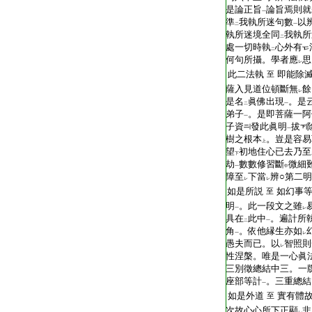
T2267_.68.0025c26:
是論正旨
論旨焉則就
一
T2267_.68.0025c27:
準
我執所迷句數
以
二
一
T2267_.68.0025c28:
執所迷境全同
我執所
二
T2267_.68.0025c29:
處一切時執
心外有
二
T2267_.68.0026a01:
何句所攝。學者應
思
レ
T2267_.68.0026a02:
此二法執
即能除
至
T2267_.68.0026a03:
薩入見道位頓斷無
餘
レ
T2267_.68.0026a04:
是名
眞佛出現
。是
二
一
T2267_.68.0026a05:
弟子
。是即菩薩一阿
一
T2267_.68.0026a06:
子資
發此眞明
拔
一
T2267_.68.0026a07:
樹之根本
。豈是容易
上
T2267_.68.0026a08:
望
初地住心已去乃至
下
T2267_.68.0026a09:
劫
數數修習斷
微細
一
中
T2267_.68.0026a10:
障至
下當
辨○第二明
レ
レ
T2267_.68.0026a11:
如是所説
如幻事
至
T2267_.68.0026a12:
明
。此一段文之雖
一
レ
T2267_.68.0026a13:
具在
此中
。遍計所
二
一
T2267_.68.0026a14:
角
。依他縁生亦如
一
レ
T2267_.68.0026a15:
愚夫而已。以
智照則
レ
T2267_.68.0026a16:
性涅槃。唯是一心眞
T2267_.68.0026a17:
三別徵總結中三。一
T2267_.68.0026a18:
座部等計
。三重總結
一
T2267_.68.0026a19:
如是外道
實有體
至
T2267_.68.0026a20:
次故心心所下正顯
非