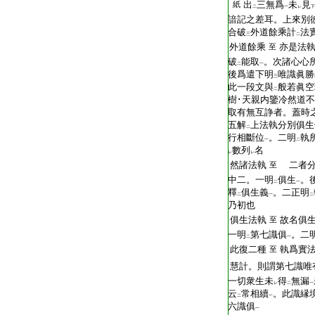
T2267_.68.0025b08:
出
三無爲
未
見
紙
二
一
レ
下
T2267_.68.0025b09:
諳記之差耳。上來別
T2267_.68.0025b10:
合破
外道餘乘計
法
三
二
T2267_.68.0025b11:
外道餘乘
亦是法
至
T2267_.68.0025b12:
破
能取
。次諸心心
二
一
T2267_.68.0025b13:
後爲遣下明
唯識眞
三
T2267_.68.0025b14:
此一段文與
般若眞
二
T2267_.68.0025b15:
樹･天親内鑒冷然道不
T2267_.68.0025b16:
取有無互諍者。蓋時
T2267_.68.0025b17:
五解
上法執分別俱生
二
T2267_.68.0025b18:
行相斷位
。二明
執
一
二
T2267_.68.0025b19:
數列
名
レ
レ
T2267_.68.0025b20:
然諸法執
二者分
至
T2267_.68.0025b21:
中二。一明
俱生
。
二
一
T2267_.68.0025b22:
釋
俱生義
。二正明
二
一
二
T2267_.68.0025b23:
乃初也
T2267_.68.0025b24:
俱生法執
故名俱生
至
T2267_.68.0025b25:
一明
第七識俱
。二
二
一
T2267_.68.0025b26:
此復二種
執爲實
至
T2267_.68.0025b27:
慧計。則謂第七識唯
T2267_.68.0025b28:
一切衆生未
得
無漏
レ
二
一
T2267_.68.0025b29:
云
常相續
。此識縁
二
一
T2267_.68.0025c01:
六識俱
一