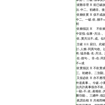
一
二
T2267_.68.0026b16:
彼難非理
前已破故
至
T2267_.68.0026b17:
法
中二。初總非。後
一
T2267_.68.0026b18:
依類依實
俱不成
至
T2267_.68.0026b19:
中二。一破
依
類不
二
レ
T2267_.68.0026b20:
初
T2267_.68.0026b21:
依類假説
不依類
至
T2267_.68.0026b22:
中皆指
似事･共法
。
二
一
T2267_.68.0026b23:
依
實共法不
成。似
レ
レ
T2267_.68.0026b24:
主破
寂曰。此破
云云
T2267_.68.0026b25:
計
人類
同異句收。
二
一
T2267_.68.0026b26:
有
猛赤義
名
共法。
二
一
二
T2267_.68.0026b27:
在
徳句
。非
在
同
二
一
下
二
T2267_.68.0026b28:
不
成
T2267_.68.0026b29:
依實假説
不依實
至
T2267_.68.0026c01:
三。初總非。二別顯
T2267_.68.0026c02:
又假必依
亦不應
至
T2267_.68.0026c03:
外道眞事
。今破
小
一
二
T2267_.68.0026c04:
法共許眞事假亦不依
T2267_.68.0026c05:
一顯
不
依
眞唯依
下
レ
レ
二
T2267_.68.0026c06:
勝功能
。三總申
假
一
二
T2267_.68.0026c07:
眞謂自相
共相而
至