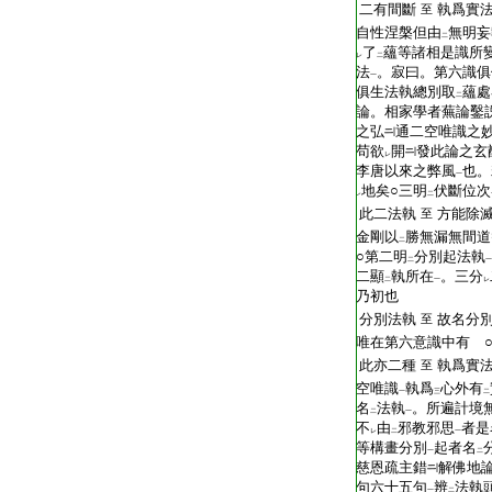
T2267_.68.0025c02:
二有間斷
執爲實
至
T2267_.68.0025c03:
自性涅槃但由
無明妄
二
T2267_.68.0025c04:
了
蘊等諸相是識所
レ
二
T2267_.68.0025c05:
法
。寂曰。第六識俱
一
T2267_.68.0025c06:
俱生法執總別取
蘊處
二
T2267_.68.0025c07:
論。相家學者蕪論鑿
T2267_.68.0025c08:
之弘
通二空唯識之
T2267_.68.0025c09:
苟欲
開
發此論之玄
レ
T2267_.68.0025c10:
李唐以來之弊風
也。
一
T2267_.68.0025c11:
地矣○三明
伏斷位次
レ
二
T2267_.68.0025c12:
此二法執
方能除
至
T2267_.68.0025c13:
金剛以
勝無漏無間道
二
T2267_.68.0025c14:
○第二明
分別起法執
二
一
T2267_.68.0025c15:
二顯
執所在
。三分
二
一
レ
T2267_.68.0025c16:
乃初也
T2267_.68.0025c17:
分別法執
故名分別
至
T2267_.68.0025c18:
唯在第六意識中有 
T2267_.68.0025c19:
此亦二種
執爲實
至
T2267_.68.0025c20:
空唯識
執爲
心外有
一
三
二
T2267_.68.0025c21:
名
法執
。所遍計境
二
一
T2267_.68.0025c22:
不
由
邪教邪思
者是
レ
二
一
T2267_.68.0025c23:
等構畫分別
起者名
一
二
T2267_.68.0025c24:
慈恩疏主錯
解佛地
T2267_.68.0025c25:
句六十五句
辨
法執
一
二