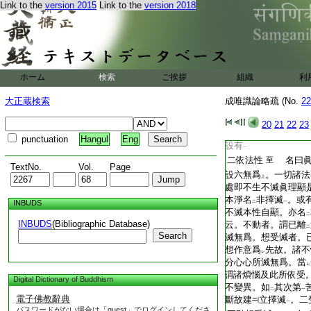
Link to the
version 2015
Link to the
version 2018
T2267_.68.0024c19:
隨
名起
分別心
縁
レ
二
一
二
T2267_.68.0024c20:
六意識縁。入地已去
T2267_.68.0024c21:
中法性之空等
及縁
一
二
T2267_.68.0024c22:
相
。是通
第六･第
一
二
T2267_.68.0024c23:
所縁或除
成事
或通
二
一
二
T2267_.68.0024c24:
云。無爲何性攝耶。
ホーム
検索
ご挨拶
組織
利
T2267_.68.0024c25:
空等
相隨
心生故。
一
レ
T2267_.68.0024c26:
執
實有
。此即遍計
二
一
大正蔵検索
成唯識論略疏 (No.
22
T2267_.68.0024c27:
施
設有
虛空等義
二
一
T2267_.68.0024c28:
依他
無漏心等容
二
20
21
22
23
一
二
T2267_.68.0024c29:
他
。無
顚倒
故圓
一
二
一
punctuation
Hangul
Eng
T2267_.68.0025a01:
設有
一
T2267_.68.0025a02:
二依法性
名曰
至
TextNo.
Vol.
Page
T2267_.68.0025a03:
設六無爲
。一切諸法
上
T2267_.68.0025a04:
處即不生不滅眞理顯
T2267_.68.0025a05:
本淨名
非擇滅
。或
INBUDS
二
一
T2267_.68.0025a06:
不滅本性自顯。亦名
二
INBUDS
(Bibliographic Database)
T2267_.68.0025a07:
云。不動者。謂已離
二
Search
T2267_.68.0025a08:
滅無爲。想受滅者。
T2267_.68.0025a09:
想作意爲
先故。諸不
レ
T2267_.68.0025a10:
分心心所滅無爲。當
レ
T2267_.68.0025a11:
謂諸煩惱及此所依受
Digital Dictionary of Buddhism
T2267_.68.0025a12:
不變異。如
其次第
二
一
電子佛教辭典
T2267_.68.0025a13:
斷故建
立擇滅
。二
一
パスワードがない場合は「guest」でログインしてくださ