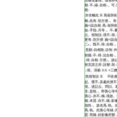
T2267_.68.0026c08:
性唯現量得。假智即
T2267_.68.0026c09:
相
不
縁
自相
。可
一
レ
二
一
レ
T2267_.68.0026c10:
能
一
T2267_.68.0026c11:
亦非離此
爲假所
至
T2267_.68.0026c12:
離
此有
別方便
。有
レ
二
一
T2267_.68.0026c13:
施
設自相
爲
假所
一
二
T2267_.68.0026c14:
如
手指
月等
。不
二
レ
一
レ
T2267_.68.0026c15:
云。假智詮
境不
得
レ
レ
二
T2267_.68.0026c16:
更有
別方便
施
設
二
一
T2267_.68.0026c17:
二
。既不
得
自相
甲
レ
二
一
T2267_.68.0026c18:
意顯
自相除
詮智
下
二
一
T2267_.68.0026c19:
智雖
不
得
法自相
レ
レ
二
一
T2267_.68.0026c20:
得
自相
方便
。故
レ
二
一
上
T2267_.68.0026c21:
智言證之所
詮變
與
二
一
二
T2267_.68.0026c22:
假。演祕
○三
云云
レ
T2267_.68.0026c23:
然假智詮
不依
至
T2267_.68.0026c24:
起。聲不
及處此便不
レ
T2267_.68.0026c25:
境。述記云。問曰。
T2267_.68.0026c26:
非
是執
。即善心等
二
一
T2267_.68.0026c27:
善心
亦不
稱
境故。
一
レ
レ
T2267_.68.0026c28:
稱
本質
亦不
稱
影
二
一
レ
二
T2267_.68.0026c29:
他性
。故名爲
執。
一
レ
T2267_.68.0027a01:
爲
執。此善心等縁
レ
二
T2267_.68.0027a02:
質
而稱
於影像所變
一
二
一