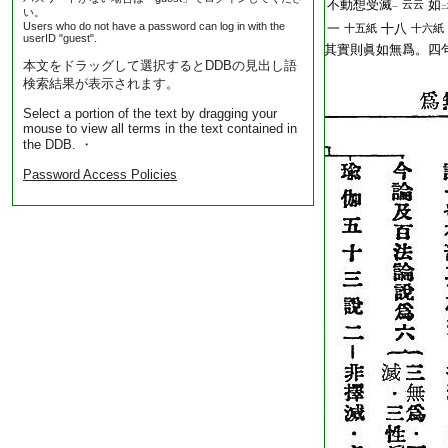
T2267_.68.0025a14:
不動想受滅
如
云云
一
二
い。
Users who do not have a password can log in with the
T2267_.68.0025a15:
一
十八
十五紙
十六紙
userID "guest".
T2267_.68.0025a16:
其實則眞如無爲。四
本文をドラッグして選択するとDDBの見出し語
T2267_.68.0025a17:
検索結果が表示されます。
Select a portion of the text by dragging your
mouse to view all terms in the text contained in
the DDB. ・
Password Access Policies