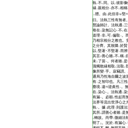
T2267_.68.0027a03:
執
不
同。以
彼影像
一
レ
二
T2267_.68.0027a04:
縁
親相分
亦不
相稱
二
一
二
T2267_.68.0027a05:
體。由
此但非
堅
レ
二
T2267_.68.0027a06:
曰。法執三性有無者
T2267_.68.0027a07:
慧論師計。法執通
三
二
T2267_.68.0027a08:
唯在
染無記心
不
在
二
一
レ
T2267_.68.0027a09:
道理
非
可
偏取
。
一
レ
二
一
T2267_.68.0027a10:
乃相宗相分之教也。
T2267_.68.0027a11:
之分齊。其致隣
於賢
二
T2267_.68.0027a12:
以
堅著･不堅著
而辨
二
一
T2267_.68.0027a13:
其言
善心雖
不
稱
下
レ
レ
二
T2267_.68.0027a14:
未
了當
。何者雖
是
二
一
二
T2267_.68.0027a15:
識獨散縁相取
法取
レ
レ
T2267_.68.0027a16:
像所變
乎。寂竊謂。
一
T2267_.68.0027a17:
通局乃性海自爾之波
T2267_.68.0027a18:
有
之智印也。凡三性
一
T2267_.68.0027a19:
塵境
違
逆眞性
。
一
一
T2267_.68.0027a20:
在
染心
。法執通
染
二
一
二
T2267_.68.0027a21:
有漏
。必順
性起而
一
レ
T2267_.68.0027a22:
法界等流出世淨心之
T2267_.68.0027a23:
執
。據
此理
則護法
一
二
一
T2267_.68.0027a24:
其所
謂善心者雖
是
レ
二
T2267_.68.0027a25:
轉故。尚帶
微細法
レ
二
T2267_.68.0027a26:
明了
。況於
有漏心
上
二
一
T2267_.68.0027a27:
者恒不
離
無明妄執