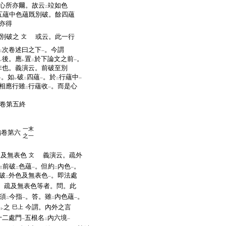
心所亦爾。故云
竝如色
二
五蘊中色蘊既別破。餘四蘊
亦得
別破之
或云。此一行
文
次卷述曰之下
。今謂
二
一
後。應
置
於下論文之前
。
レ
レ
二
一
非也。義演云。前破至別
。如
破
四蘊
。於
行蘊中
一
レ
二
一
二
一
相應行雖
行蘊收
。而是心
二
一
卷第五終
一末
編卷第六
之一
處及無表色
義演云。疏外
文
前破
色蘊
。但約
內色
。
三
二
一
二
一
破
外色及無表色
。即法處
二
一
。疏及無表色等者。問。此
須
今指
。答。雖
內色蘊
。
二
一
二
一
破
之
今謂。內外之言
巳上
レ
十二處門
五根名
內六境
一
二
一