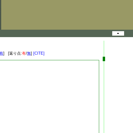
有
] [返り点:
有
/
無
]
[CITE]