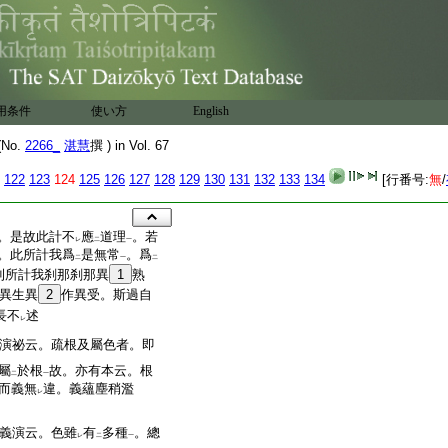
用条件
使い方
English
No.
2266_
湛慧
撰 ) in Vol. 67
122
123
124
125
126
127
128
129
130
131
132
133
134
[行番号:
無
/
。是故此計不
應
道理
。若
レ
二
一
。此所計我爲
是無常
。爲
二
一
二
則所計我刹那刹那異
1
熟
異生異
2
作異受。斯過自
長不
述
レ
演祕云。疏根及屬色者。即
屬
於根
故。亦有本云。根
二
一
而義無
違。義蘊塵稍濫
レ
義演云。色雖
有
多種
。總
レ
二
一