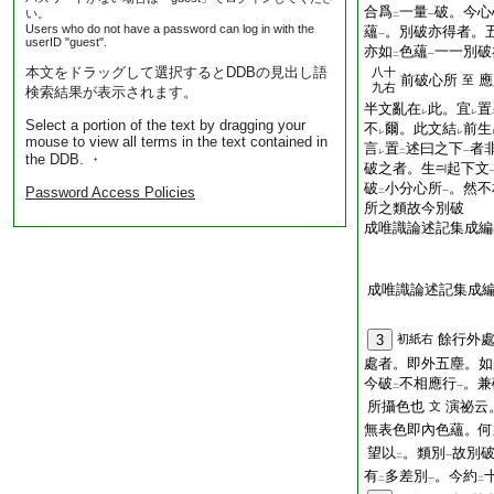
合爲
一量
破。今心
い。
二
一
Users who do not have a password can log in with the
蘊
。別破亦得者。
一
userID "guest".
亦如
色蘊
一一別破
二
一
本文をドラッグして選択するとDDBの見出し語
八十
前破心所
應
至
九右
検索結果が表示されます。
半文亂在
此。宜
置
レ
レ
Select a portion of the text by dragging your
不
爾。此文結
前生
レ
レ
mouse to view all terms in the text contained in
言
置
述曰之下
者
レ
二
一
the DDB. ・
破之者。生
起下文
破
小分心所
。然不
Password Access Policies
二
一
所之類故今別破
成唯識論述記集成編
成唯識論述記集成
餘行外
3
初紙右
處者。即外五塵。如
今破
不相應行
。兼
二
一
所攝色也
演祕云
文
無表色即內色蘊。何
望以
。類別
故別
二
一
有
多差別
。今約
二
一
二