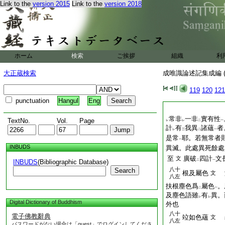
Link to the
version 2015
Link to the
version 2018
ホーム
検索
ご挨拶
組織
利
大正蔵検索
成唯識論述記集成編 (
119
120
121
punctuation
Hangul
Eng
常非
一非
實有性
TextNo.
Vol.
Page
レ
レ
二
一
計
有
我異
諸蘊
者
レ
三
二
一
是常
耶。若無常者
一
INBUDS
異滅。此處異死餘處
至
廣破
四計
文
文
INBUDS
(Bibliographic Database)
二
一
八十
Search
根及屬色
文
八左
扶根塵色爲
屬色
。
二
一
及塵色語雖
有
異。
レ
レ
Digital Dictionary of Buddhism
外也
八十
電子佛教辭典
竝如色蘊
文
八左
パスワードがない場合は「guest」でログインしてくださ