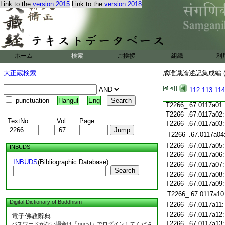
T2266_.67.0116c19
Link to the
version 2015
Link to the
version 2018
T2266_.67.0116c20
T2266_.67.0116c21
T2266_.67.0116c22
T2266_.67.0116c23
T2266_.67.0116c24
ホーム
検索
ご挨拶
組織
利
T2266_.67.0116c25
T2266_.67.0116c26
大正蔵検索
成唯識論述記集成編 (
T2266_.67.0116c27
T2266_.67.0116c28
112
113
114
T2266_.67.0116c29
punctuation
Hangul
Eng
T2266_.67.0117a01
T2266_.67.0117a02
TextNo.
Vol.
Page
T2266_.67.0117a03
T2266_.67.0117a04
T2266_.67.0117a05
INBUDS
T2266_.67.0117a06
INBUDS
(Bibliographic Database)
T2266_.67.0117a07
Search
T2266_.67.0117a08
T2266_.67.0117a09
T2266_.67.0117a10
Digital Dictionary of Buddhism
T2266_.67.0117a11
T2266_.67.0117a12
電子佛教辭典
T2266_.67.0117a13
パスワードがない場合は「guest」でログインしてくださ