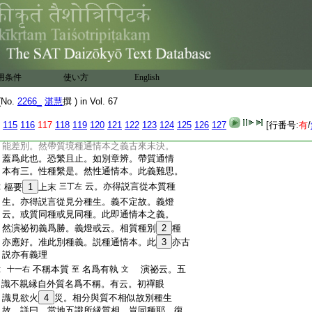
:
七欲成染淨。亦由第六爲增上縁。第七方
:
成於染淨等。今時亦復如是作法云。且如
:
第六造善之時。資第七所以。第七識中我
:
執輕微。第八所薰。此種時隨質名淨無記。
:
若第六造不善業時。由資第七。第七識中
:
我執尤重縁第八。所縁薰成種。此種隨第
用条件
使い方
English
:
七
7
見分。名染無記。且作此解。至下當知
:
今謂。第一解非也。何者諸識種子各別不
文
No.
2266_
湛慧
撰 ) in Vol. 67
:
一。然一種子。或時生第七識。或時生第八
:
識則種子混淆不可定屬。況無辨生自體
115
116
117
118
119
120
121
122
123
124
125
126
127
[行番号:
有
/
:
之義。何名種子。論云。種子謂親生自果功
:
能差別。然帶質境種通情本之義古來未決。
:
蓋爲此也。恐繁且止。如別章辨。帶質通情
:
本有三。性種繫是。然性通情本。此義難思。
:
云。亦得説言從本質種
樞要
1
上末
三丁左
:
生。亦得説言從見分種生。義不定故。義燈
:
云。或質同種或見同種。此即通情本之義。
:
然演祕初義爲勝。義燈或云。相質種別
2
種
:
亦應好。准此別種義。説種通情本。此
3
亦古
:
説亦有義理
:
不稱本質
名爲有執
演祕云。五
十一右
至
文
:
識不親縁自外質名爲不稱。有云。初禪眼
:
識見欲火
4
災。相分與質不相似故別種生
:
故。詳曰。當地五識所縁質相。豈同種耶。復