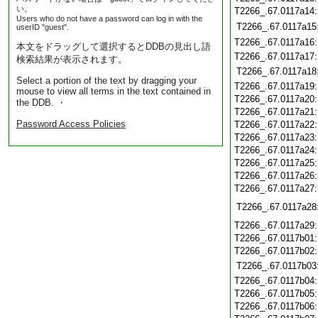
い。
T2266_.67.0117a14
Users who do not have a password can log in with the
T2266_.67.0117a15
userID "guest".
T2266_.67.0117a16
本文をドラッグして選択するとDDBの見出し語
T2266_.67.0117a17
検索結果が表示されます。
T2266_.67.0117a18
Select a portion of the text by dragging your
T2266_.67.0117a19
mouse to view all terms in the text contained in
T2266_.67.0117a20
the DDB. ・
T2266_.67.0117a21
Password Access Policies
T2266_.67.0117a22
T2266_.67.0117a23
T2266_.67.0117a24
T2266_.67.0117a25
T2266_.67.0117a26
T2266_.67.0117a27
T2266_.67.0117a28
T2266_.67.0117a29
T2266_.67.0117b01
T2266_.67.0117b02
T2266_.67.0117b03
T2266_.67.0117b04
T2266_.67.0117b05
T2266_.67.0117b06