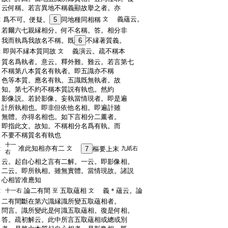
:
云何稱。若言異地不稱義顯故擧之者。亦
:
義蘊云。
爲不可。便疑。
5
同地種同相稱
文
:
若爾六七親縁相分。何不名稱。答。相分非
:
我而執爲我故名不稱。既
6
不縁著質義。
:
即與不縁本質同故
義演云。疏不稱本
文
:
質名爲執者。意云。釋外難。難云。若言第七
:
不稱第八本質名有執者。即五識亦不稱
:
色等本質。應名有執。五識既無執者。故
:
知。第七不約不稱本質説有執也。然約
:
影像説。若於影像。妄執當情現者。即是遍
:
計所執相也。即非但依他名相。即遍計雖
:
無體。亦得名相也。如下言相分二薰者。
:
即指此文。故知。不稱相分名爲有執。而
:
不要不稱質名有執也
十一
:
准此知相亦有二
文
7
樞要上末
九紙右
右
:
云。起自心相之言有二解。一云。即影像相。
:
二云。即所執相。雖無實體。當情現故。諸説
:
心相皆准應知
:
論二有間
五取蘊相
義＊蘊云。論
十一右
至
文
:
二有間斷在第六識縁識所變五取蘊相者。
:
問言。識所變此是何識五取蘊相。復是何相。
:
答。疏初解云。此中所言五取蘊相或總或別