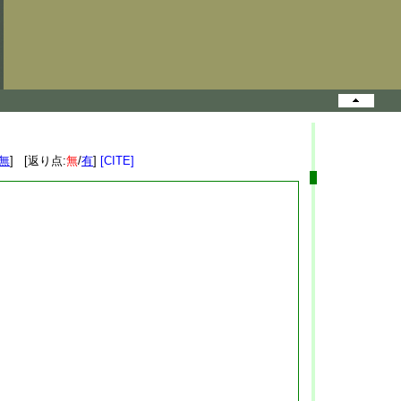
無
] [返り点:
無
/
有
]
[CITE]