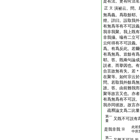
是有法。更有何法名
正
文
演祕云。問。
無爲義。爲取餘耶。
燈。詳曰。設取我外
有無爲等有不可説義
我非我聚。我上既有
非我攝。喩有二立可
云何得有不可説義。
爲。有爲反此。若爾
有爲無爲。豈餘有爲
耶。答。既兩句論成
説者。而擧因也。有
合言故無有失。若＊
在聚等。如何宗云於
問。若取我外餘爲無
誰。答。由前難我而
聚等故言又也。亦者
有爲無爲有不可説。
我亦同彼故。故言亦
疏釋論文爲二比量
第一
又既不可説有
量
此初
是我非我
宗
中所
第二
又既不可説
因