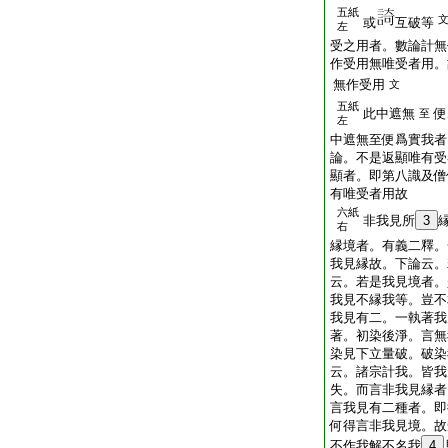
五紙
或
互破等
左
受之用者。數論計無
作受用無唯受者用。
無作受用
文
五紙
此中遮無
便
至
左
中遮無至便爲實我者
論。不是返顯唯有受
顯者。即第八識及僧
有唯受者用故
六紙
非我見所
3
右
縁境者。有義二釋。
我見縁故。下論云。
云。若是我見境者。
我見不縁我等。豈不
我見有二。一執著我
著。初染後淨。言無
染見下立量破。破染
云。諸宗計我。皆我
失。而言非我見縁者
言我見有二種者。即
何得言非我見境。故
不作我解不名我
4