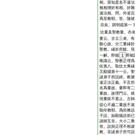
相。當知是名不違法
無相增於有相。於雜
違法相。問。外道言
爲至教耶。答。隨彼
宗矣。因明疏第一
比量及聖教量。亦
要云。古立三者。有
餘心故。分三量縁於
聖教。縁於所餘。現
一解。即能
1
即能
唯識云。聖教正理爲
信第八。取信大乘縁
又顯揚第十一云。聖
諸弟子所説經。教展
違正法正義。不言所
名爲量故。量即有二
量故。故理門云。彼
現量俱不遮止。古師
從心不越二量故不違
取何教耶。爲但佛説
子説。如顯揚説前已
諸師互非。大小二乘
答。説與正理不相違
教。非諸弟子所可説