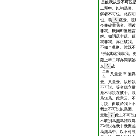
是他我故云不可説
二釋中。以初爲優。
解者不可也。此西明
也。義
5
蘊云。疏
今兼破非我者。謂彼
非我。既爾即但應言
解。如謂蘊非蘊。蘊
我非我。亦正破我。
不如＊眞例。汝既不
得論其此我非我。
蘊上擧二釋亦同演祕
文
6
故
二紙
又量云
無爲
至
左
云。又量云。汝所執
不可説。等者應立量
應不得説在彼中。以
爲無爲。此意云。不
可説。但取於我上不
我之不可説以爲因。
意取
7
此上不可説
不取別爲無爲體以爲
不得説在我非我聚義
爲無爲中。以不可説