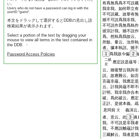
有爲無爲爲不可説藏
い。
Users who do not have a password can log in with the
我非我。如何即立有
userID "guest".
不可説藏。故擧有無
雖不可説爲我非我。
本文をドラッグして選択するとDDBの見出し語
不可説作爲無爲執作
検索結果が表示されます。
彼宗計我。雖不説作
Select a portion of the text by dragging your
爲。然執爲我故云。
mouse to view all terms in the text contained in
所餘。量云。汝所執
the DDB. ・
者。據本執説。雖不
1
爲我故今偏
2
Password Access Policies
二紙
應定説是蘊等
左
云。雖復雙云我與非
説。故應難云。如言
言蘊非蘊。我應定是
云。計我與蘊不即不
計明。我非我亦合本
破。爲此破云。應定
正計。是彼本義。疏
意同前
義演云。
文
者。意云。此
3
眞
我。不可説是非我者
我。不應説離蘊計我
三藏解云。我者是我