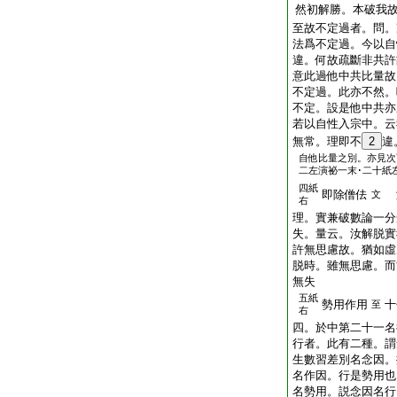
然初解勝。本破我
至故不定過者。問。
法爲不定過。今以自
違。何故疏斷非共許
意此過他中共比量故
不定過。此亦不然。
不定。設是他中共亦
若以自性入宗中。云
無常。理即不
2
違
自他比量之別。亦見次
二左演祕一末･二十紙
四紙
即除僧佉
文
右
理。實兼破數論一分
失。量云。汝解脱實
許無思慮故。猶如虛
脱時。雖無思慮。而
無失
五紙
勢用作用
十
至
右
四。於中第二十一名
行者。此有二種。謂
生數習差別名念因。
名作因。行是勢用也
名勢用。説念因名行