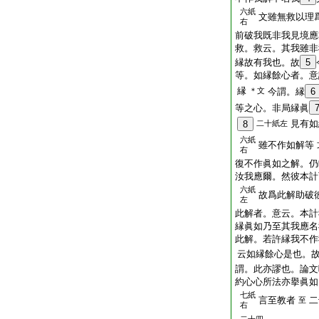
六紙
文雖無救以理
右
前破我既非我見境應
救。救云。其我雖非
縁故有我也。故
5
等。如縁餘心者。意
縁
＊文
今謂。縁
6
等之心。非局縁眞
見有如
8
二十紙左
六紙
雖不作如解等
右
復不作眞如之解。仍
汝我應爾。然彼本計
六紙
故爲此解助破
左
此解者。意云。本計
縁眞如乃至其我應名
此解。若許縁我不作
云如縁餘心是也。
謂。此亦謬也。論文
約心心所法亦擧眞如
七紙
言至教者
二
至
右