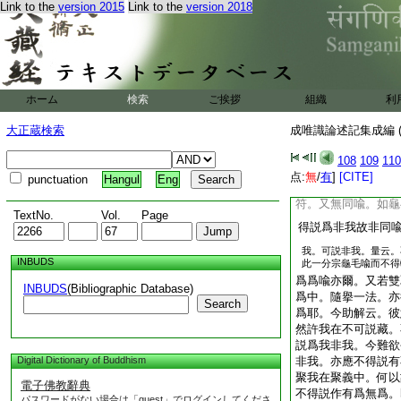
Link to the
version 2015
Link to the
version 2018
故。又此論但破一師
乃通破一切故。又但
假有無爲。又論總令
可説。如有爲無爲。
我非他我。故應如疏
二紙
ホーム
検索
ご挨拶
組織
若破俱句
利
兼
至
左
云。若破俱句。他宗
大正蔵検索
成唯識論述記集成編 (
過。又無同喩。此意
得説爲我非我俱句。
108
109
110
説眞如之體非亦有亦
点:
無
/
有
]
[CITE]
punctuation
Hangul
Eng
若破他云應不可説爲
符。又無同喩。如龜
TextNo.
Vol.
Page
得説爲非我故非同
我。可説非我。量云。
INBUDS
此一分宗龜毛喩而不得
爲爲喩亦爾。又若雙
INBUDS
(Bibliographic Database)
爲中。隨擧一法。亦
Search
爲耶。今助解云。彼
然許我在不可説藏。
説爲我非我。今難欲
Digital Dictionary of Buddhism
非我。亦應不得説有
聚我在聚義中。何以
電子佛教辭典
不得説作有爲無爲。
パスワードがない場合は「guest」でログインしてくださ