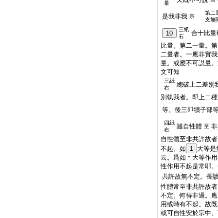
量
第二
是我非我
宗
支無
三紙
合十比量
10
右
比量。第二一量。第
二量者。一應非實我
量。或應不可説量。
文可知
三紙
總破上二差別
右
別執我者。即上二種
等。後三即犢子部
四紙
雖自性體
非
至
右
自性體至非共許故者
不起。如
1
大等是
云。爲如＊大等作用
性作用不起是常耶。
共許故無不定。長
性體常至非共許故者
不定。何得非過。應
用或時有不起。故既
或可自性安於宗中。