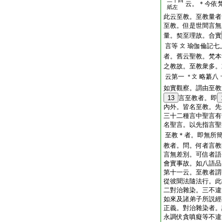
二十四
云。＊今依
紙左
此云至教。至教量者
至教。但是世間言無
量。契至理故。合實
言等
瑜伽倫記七
文
者。舊云聖教。梵本
之教故。至教衆多。
云第一
略纂八
＊文
如實觀察。謂由至教
13
言至教者。即
內外。皆名至教。先
三十二種言中聖言有
名聖言。以先指言聖
至教＊者。即無所
教者。問。何者言教
言無差別。可信者語
會實事故。如八語品
第十一云。至教者謂
從彼聞法隨法行。此
二對治雜染。三不違
如來及諸弟子所説經
正義。對治雜染者。
永調伏貪嗔癡等不違