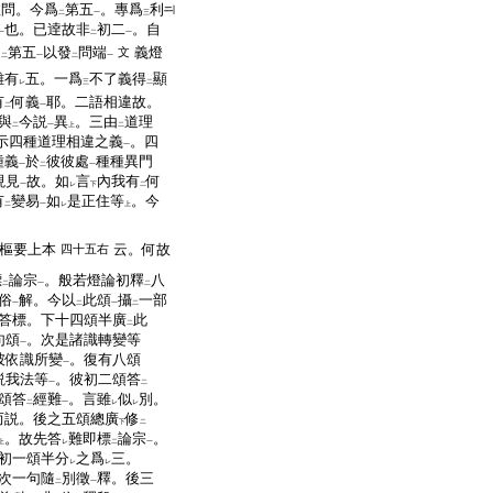
故問。今爲
第五
。專爲
利
二
一
三
也。已逹故非
初二
。自
一
二
一
依
第五
以發
問端
義燈
文
二
一
二
一
難有
五。一爲
不了義得
顯
レ
三
二
有
何義
耶。二語相違故。
二
一
與
今説
異
。三由
道理
二
一
上
二
示四種道理相違之義
。四
一
種義
於
彼彼處
種種異門
一
二
一
現見
故。如
言
內我有
何
一
レ
下
二
有
變易
如
是正住等
。今
二
一
レ
上
樞要上本
云。何故
四十五右
標
論宗
。般若燈論初釋
八
二
一
二
俗
解。今以
此頌
攝
一部
一
二
一
二
答標。下十四頌半廣
此
二
句頌
。次是諸識轉變等
一
彼依識所變
。復有八頌
一
説我法等
。彼初二頌答
一
二
頌答
經難
。言雖
似
別。
二
一
レ
レ
而説。後之五頌總廣
修
下
二
。故先答
難即標
論宗
。
上
レ
二
一
初一頌半分
之爲
三。
レ
レ
次一句隨
別徵
釋。後三
二
一