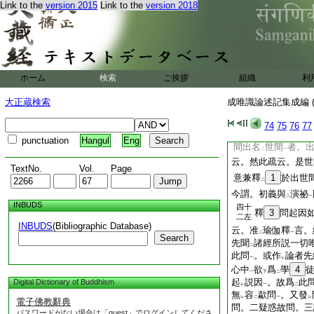
繫
屬世間
故。即屬
Link to the
version 2015
Link to the
version 2018
二
一
那生滅後依
於前
而
二
一
切諸法皆七囀聲之所
彼故更無
別義
。
レ
二
一
經四百九十八
云。
一
名爲
世間及出世間
二
一
ホーム
検索
ご挨拶
組織
利
羅蜜是世間故。乃至
舍利子。出世間者。
大正蔵検索
成唯識論述記集成編 (
故。拔
出世間
故
一
故。從
世間
出故。
二
一
74
75
76
77
名
出世間
。詳曰。
二
一
punctuation
Hangul
Eng
間出名
世間
者。
二
一
云。然此疏云。是世
TextNo.
Vol.
Page
意兼釋
1
於出世
二
今謂。初義與
演祕
二
一
INBUDS
四十
釋
3
問起因
二左
INBUDS
(Bibliographic Database)
云。准
瑜伽釋
言。
二
一
Search
先聞
諸經所説一切
二
此問
。或作
論者先
一
レ
心中
欲
爲
學
4
一
下
二
起
説因
。故爲
此
Digital Dictionary of Buddhism
レ
一
二
無
容
歘問
。又發
レ
二
一
レ
電子佛教辭典
問。二疑惑故問。三
パスワードがない場合は「guest」でログインしてくださ