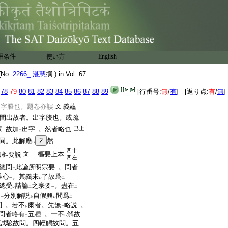
聲也。依
世間
者。以
刹
二
一
下
得
起故。名
依世間
。一
二
一
目故。第八呼聲以
召
レ
故略不
説
演祕云。按
彼
文
レ
二
是六
11
波羅蜜何因縁故
。舍利子。世間者。謂六波
用条件
使い方
English
依
世間
故名爲
世間
。
二
一
二
一
謂此六波羅蜜是出世間
No.
2266_
湛慧
撰 ) in Vol. 67
。由
世間
出故。爲
世間
出
二
一
二
一
世之出故。依
世間
出故。
二
一
78
79
80
81
82
83
84
85
86
87
88
89
[行番号:
無
/
有
] [返り点:
有
/
無
]
准
此經文
。疏所
引云
是世
二
一
レ
三
出字賸也。題卷亦誤
義蘊
文
間出故者。出字賸也。或疏
間
故加
出字
。然者略也
已上
一
二
一
同。此解應
2
然
レ
四十
樞要上本
如樞要説
文
四左
總問
此論所明宗要
。問者
二
一
唯心
。其義未
了故爲
一
レ
二
總受
請論
之宗要
。盡在
レ
二
一
二
徒
分別解説
自假興
問爲
一
上
レ
二
問
。若不
爾者。先無
略説
。
一
レ
二
一
問者略有
五種
。一不
解故
二
一
レ
試驗故問。四輕觸故問。五