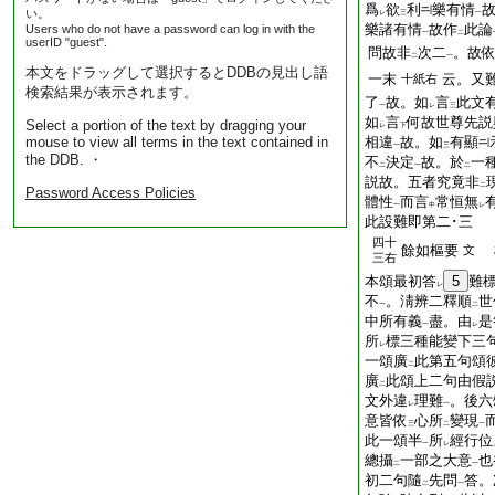
爲
欲
利
樂有情
い。
レ
三
一
樂諸有情
故作
此論
Users who do not have a password can log in with the
一
二
userID "guest".
問故非
次二
。故
二
一
本文をドラッグして選択するとDDBの見出し語
一末
云。又
十紙右
検索結果が表示されます。
了
故。如
言
此文
一
レ
三
如
言
何故世尊先説
Select a portion of the text by dragging your
レ
下
mouse to view all terms in the text contained in
相違
故。如
有顯
一
三
the DDB. ・
不
決定
故。於
一
二
一
二
説故。五者究竟非
二
Password Access Policies
體性
而言
常恒無
一
中
レ
此設難即第二･三
四十
餘如樞要
文
三右
本頌最初答
5
難
レ
不
。淸辨二釋順
世
一
二
中所有義
盡。由
是
一
レ
所
標三種能變下三
レ
一頌廣
此第五句頌
二
廣
此頌上二句由假
二
文外違
理難
。後六
レ
一
意皆依
心所
變現
三
二
一
此一頌半
所
經行位
一
レ
總攝
一部之大意
也
二
一
初二句隨
先問
答。
二
一