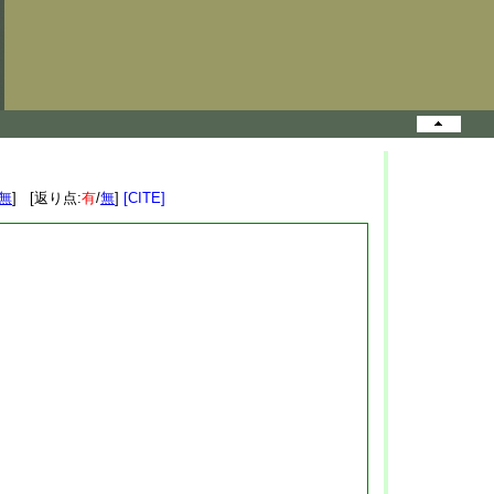
無
] [返り点:
有
/
無
]
[CITE]