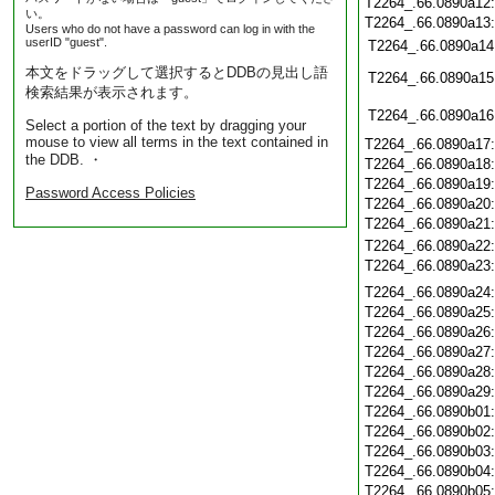
T2264_.66.0890a12
い。
T2264_.66.0890a13
Users who do not have a password can log in with the
userID "guest".
T2264_.66.0890a14
本文をドラッグして選択するとDDBの見出し語
T2264_.66.0890a15
検索結果が表示されます。
T2264_.66.0890a16
Select a portion of the text by dragging your
mouse to view all terms in the text contained in
T2264_.66.0890a17
the DDB. ・
T2264_.66.0890a18
T2264_.66.0890a19
Password Access Policies
T2264_.66.0890a20
T2264_.66.0890a21
T2264_.66.0890a22
T2264_.66.0890a23
T2264_.66.0890a24
T2264_.66.0890a25
T2264_.66.0890a26
T2264_.66.0890a27
T2264_.66.0890a28
T2264_.66.0890a29
T2264_.66.0890b01
T2264_.66.0890b02
T2264_.66.0890b03
T2264_.66.0890b04
T2264_.66.0890b05