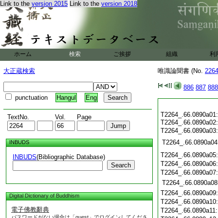
Link to the
version 2015
Link to the
version 2018
ホーム
検索
ご挨拶
組織
利
大正蔵検索
唯識論聞書 (No.
226
886
887
888
punctuation
Hangul
Eng
T2264_.66.0890a01
TextNo.
Vol.
Page
T2264_.66.0890a02
T2264_.66.0890a03
T2264_.66.0890a04
INBUDS
T2264_.66.0890a05
INBUDS
(Bibliographic Database)
T2264_.66.0890a06
Search
T2264_.66.0890a07
T2264_.66.0890a08
T2264_.66.0890a09
Digital Dictionary of Buddhism
T2264_.66.0890a10
電子佛教辭典
T2264_.66.0890a11
パスワードがない場合は「guest」でログインしてくださ