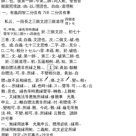
:
師
也。彼第一師
今第二師
同人歟。聖智皆
ニ
ト
ト
一
:
能親照境故
由
以
理證也。自由
道理歟
ノ
ハ
ノ
レ
:
一。有義四智二分倶有
二分倶有事
乃至
四個道
:
私云。一段長之三個文證三個道理
理トモ
可
申歟。縁色等時應縁
レ
:
於
三個文證
。初七十
二
一
聲等ヲ別ニ開ケハ四個也
:
三卷
文
成
自義
文證也。次
二個文
破
他
ノ
ハ
ノ
ハ
二
一
レ
:
也。成
自義
七十三文思惟
二字
證
見分
。
ノ
ハ
シ
二
一
二
一
:
□
二句
相分トセルハ背
本疏
歟。於
破他
ノ
ノ
二
一
二
一
:
第二
文
破
第一師
。第三
文
破第二師
也
ノ
ハ
ノ
ハ
二
一
一
:
於
三個道理
初
五蘊相例
易
知。第二
ニ
ノ
ハ
二
一
レ
:
離自體法應非所縁之難
。
1
深
眞如
餘離
ハ
二
一
:
自體法
可
非
所縁
。不變相分故。眞如
自
ハ
ハ
レ
二
一
:
體
故不反相縁也。若不
痛
之不
變
相
カ
モ
ヲ
レ
レ
レ
レ
:
名
所縁縁
。縁
色時
縁
ス
聲等
可
名
云
ケハ
ト
ヲ
ト
シト
ク
二
一
レ
レ
二
一
レ
:
難
意也。縁色等時應縁聲等
轉救
上難歟
ノ
ハ
ノ
:
一。又縁無法等應無所縁縁
修難事 光胤
ノ
:
申云。上
離自體法應非所縁
付
有體境
不
ノ
ハ
二
一
:
變相可
非
所縁
難。今此
難
縁
龜毛等無
ノ
ハ
レ
レ
二
一
二
:
法
時。不變
相可
非
所縁縁
云難也 讀師
一
レ
レ
二
一
:
許可畢
:
一。無縁用故事 光胤申云。體用必依
縁用
ノ
ハ
:
所縁用歟能縁用歟。二義歟。此文必定所縁
:
用歟 評定
許可事古
沙汰也
ス
キ