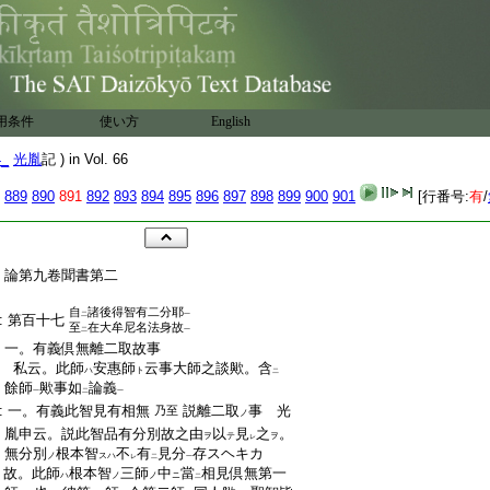
用条件
使い方
English
4_
光胤
記 ) in Vol. 66
889
890
891
892
893
894
895
896
897
898
899
900
901
[行番号:
有
/
:
:
論第九卷聞書第二
:
自
諸後得智有二分耶
二
一
:
第百十七
至
在大牟尼名法身故
二
一
:
一。有義倶無離二取故事
:
私云。此師
安惠師
云事大師之談歟。含
ハ
ト
二
:
餘師
歟事如
論義
一
二
一
:
一。有義此智見有相無
説離二取
事 光
乃至
ノ
:
胤申云。説此智品有分別故之由
以
見
之
。
ヲ
テ
ヲ
レ
:
無分別
根本智
不
有
見分
存スヘキカ
ノ
スハ
レ
二
一
:
故。此師
根本智
三師
中
當
相見倶無第一
ハ
ノ
ノ
ニ
二