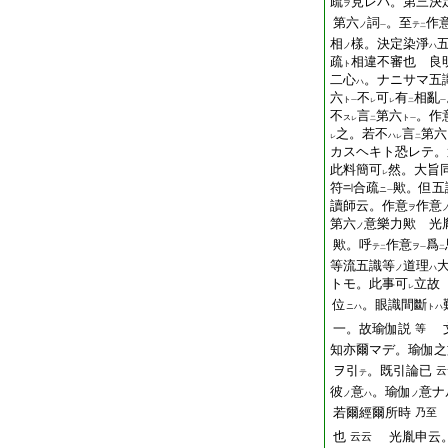
疏
見レバ。第三決
ヲ
第六
詞
。至
作
ノ
テ
一
二
相
樣。決定染淨
ノ
ハ
疏
相違不審也 良
ト
二心
。ナニサマ五
ハ
六
不
可
有
相亂
ト
一
レ
レ
二
一
不
言
第六
。作
ス
ト
レ
二
一
之。若不
言
第六
ハ
レ
レ
二
カスヘキト恐レテ。
此料簡可
然。大旨
レ
符
合疏
歟。但五
ニ
一
讀師云。作意
作意
ヲ
第六
意樂力歟 光
ノ
歟。呼
作意
爲
テ
ヲ
二
一
二
等流五識等
道理
ノ
ハ
トモ。此事可
立故
レ
位
。眼識間斷
ニハ
トハ
一。故瑜伽説
等
知亦爾マデ。瑜伽之
ヲ引
。既引論已
云
テ
彼
意
。瑜伽
意ナ
ノ
ハ
ノ
若爾經爾所時
乃至
也
光胤申云
云云