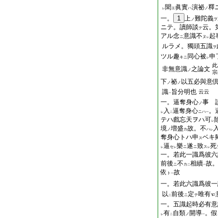
聞
眞實
演祕
釋
エ
ハ
ノ
レ
一。
1
上
難陀義
ノ
ヲ
ニテ。讀師談
云。
テ
アル念
意識不
起
ニ
ヌ
レ
ルラメ。獨頭五識
ヲ
ツル趣
同心被
申
キニ
レ
此
非無意識
之論文
ノ
宗
下
祕
以五必與意
ノ
ノ
識
旨分明也
云云
一
一。逼奪身心
事 
ノ
入
逼奪身心
。
ニハ
レ
二
一
テハ戲忘天ヲハ可
レ
境
増盛
故。不
ノ
カ
ハ
レ
奪身心トハ申
ベキ
ス
逼
樂
遂
致
死
セ
ニ
ニ
ス
レ
レ
レ
一。若此一識爲彼六
前後
不
相續
故
ニ
カ
二
一
依
故
ト
一
一。若此六識爲彼一
以
前後
定
唯有
ニ
テ
二
一。五識起時必有意
有
自類
開導
。假
ノ
レ
二
一