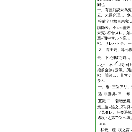
一
爾也
一。有義前説未爲究
云。未爲究理
。少
ハ
撥前全非故言未究
讀師云。不
盡理
ルヲ
二
未究
符合スレ。如
ハ
レ
重
而申サルヽ樣
テ
ハ
歟。サレハトテ。一
ス 院主云。導
總
ニ
云。下
別破之時
ノ
ハ
之
。不
縱
可
ニ
レ
レ
二
撥前全無
云歟。所
ト
歟 讀師云。
其
マテ
ラム
一。縱
三位アリ。
ニ
遇
非勝境
奪
三
二
一
五識
若増盛境
二
第二位
論文
不
見
ハ
ニ
レ
ソ見タレ。肝要遇境
遇境
之第二位
歟
ノ
ヲ
一
云云
私云。疏
境之言
ニ
ハ