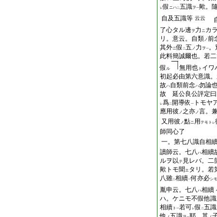
假
五識
歟。
ニハ
ヲ
レ
二
一
自及五識等
云云
自
了心タル邊
力
カ
ヲ
ニ
リ。意云。自類
前
ノ
其外
假
五
力
。
ニ
ノ
ヲ
二
一
此料簡誠爾也。若二
假
無用也
イワ
ル
ト
初起必由第六意識。
故
自類前念
勿論
ハ
ハ
故 延公良公評定曰
爲
開導依
トモヤ
レ
二
一
應用彼
之亦
言。
ノ
ノ
又用彼
點
用
ノ
ニ
テモト
レ
師同心了
一。第七八識自相
讀師云。七八
相續
ハ
ルヲ以
見レバ。二
テ
歟トモ聞
タリ。若
エ
八雖
相續
何亦必
シ
二
一
胤申云。七八
相續
ハ
ハ。ケニモ不假他識
相續
若可
假
五識
ト
一
レ
二
他
五識
耶。其
ノ
ヲ
ノ