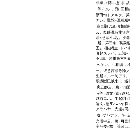
相續
轉
意得
故
シテ
スト
カ
文
。難
互相
等ノ
ハ
二
續而轉トアルヲ。第
ナシ。難陀
互相續
ハ
意言顯
倶相續
乃至
云。既眼識時非無意
念
意念不
起。次念
ニ
レ
起。第三念
眼識起
ニ
レ
互
相
續生
トハ
ヒニ
ヒ
ス
倶起スレハ。五識
ハ
不
續。若爾第六相
レ
へケレ。互相續
トハ
一。彼意言顯等論文
生起スル一句アリ。
眼識斷已以來
。逼
ハ
房五師云。疏
非眼
ノ
時等
論文
意
述歟
ノ
ノ
ヲ
以前ニハ。生起詞
ヲ
論文
意ヲハハヤ釋
ノ
アラハヤ 光胤
同
モ
途
サハナシ。乍
ハ
レ
光胤申云。疏
可言
ノ
字肝要
故 讀師云
カ