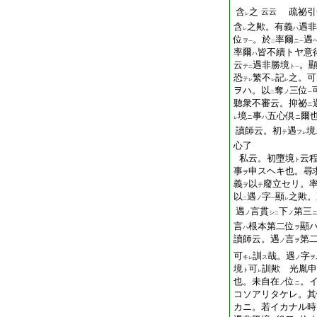
含
之
疏祕引
云云
レ
含
之歟。有義
遇非
ハ
レ
位
。於
率爾
遇
ヲ
ニ
一
二
一
率爾
皆不續トヤ意
ハ
云
遇非勝境
。
テ
ト
二
一
恐
繁不
記
之。可
テ
レ
レ
レ
ヲハ。以
奪
三位
ノ
二
一
聽衆不審云。抑祕
ニ
境
事
五心倶
爾
ニ
ハ
ニ
レ
讀師云。初
遇
境
テ
フ
レ
心了
私云。初墮境
云
ト
事
申スヘキ也。尋
ヲ
義
以
廢立セリ。
ヲ
テ
以
遇
字
顯
之歟。
ノ
二
一
レ
遇
言貫
下
第三
ノ
シ
ノ
二
言
根本第二位
顯
ハ
ヲ
讀師云。遇
言
第
ノ
ヲ
可
訓
哉。遇
字
キ
ス
ノ
ヲ
レ
境
可
訓歟 光胤申
ト
レ
也。未自在
位
。
ノ
ニ
コソアリタケレ。其
カニ。若イカナル時