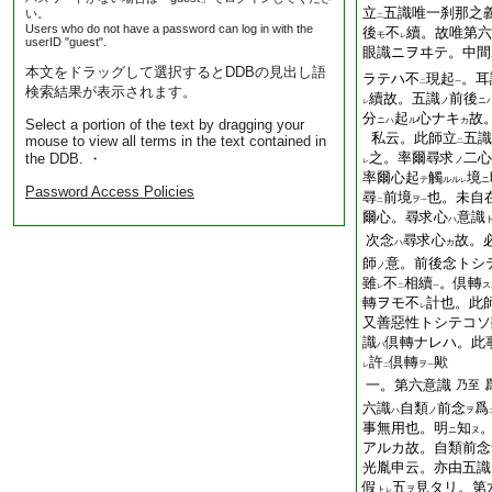
立
五識唯一刹那之
い。
二
Users who do not have a password can log in with the
後
不
續。故唯第六
モ
レ
userID "guest".
眼識ニヲヰテ。中間
本文をドラッグして選択するとDDBの見出し語
ラテハ不
現起
。耳
二
一
検索結果が表示されます。
續故。五識
前後
ノ
ニ
レ
分
起
心ナキ
故
ニハ
ル
カ
Select a portion of the text by dragging your
私云。此師立
五識
mouse to view all terms in the text contained in
二
之。率爾尋求
二心
the DDB. ・
ノ
レ
率爾心起
觸
境
テ
ルル
ニ
レ
Password Access Policies
尋
前境
也。未自
ヲ
二
一
爾心。尋求心
意識
ハ
次念
尋求心
故。
ハ
カ
師
意。前後念トシ
ノ
雖
不
相續
。倶轉
ス
レ
二
一
轉ヲモ不
計也。此
レ
又善惡性トシテコソ
識
倶轉ナレハ。此
ハ
許
倶轉
歟
ヲ
レ
二
一
一。第六意識
乃至
六識
自類
前念
爲
ハ
ノ
ヲ
事無用也。明
知
ニ
ヌ
アルカ故。自類前念
光胤申云。亦由五識
假
五
見タリ。第
ト
ヲ
レ