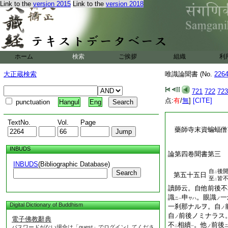
Link to the
version 2015
Link to the
version 2018
ホーム
検索
ご挨拶
組織
利
大正蔵検索
唯識論聞書 (No.
226
721
722
723
点:
有
/
無
]
[CITE]
punctuation
Hangul
Eng
TextNo.
Vol.
Page
藥師寺末資蝙蝠
INBUDS
論第四卷聞書第三
INBUDS
(Bibliographic Database)
自
後
Search
二
第五十五日
至
皆
二
讀師云。自他前後不
識
申
。眼識
一
ニ
サハ
ノ
一
Digital Dictionary of Buddhism
一刹那ナルヲ。自
ノ
自
前後ノミナラス
ノ
電子佛教辭典
不
相續
。他
前後
ノ
パスワードがない場合は「guest」でログインしてくださ
二
一