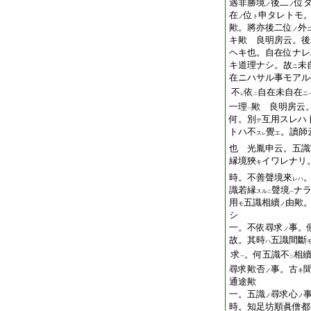
遇非勝境
後二
位
ノ
ノ
在
位
申タレトモ
ノ
ト
歟。將亦後二位
外
ノ
キ歟 良明房云。後
ヘキ也。自在位ナレ
キ道理ナシ。故
未
ニ
在ニハサル事モアル
不
依
自在未自在
ニ
レ
二
一理
歟 良明房云
一
何。別
互用スレハ
テ
トハ不
覺
。讀師
ス
エ
レ
也 光胤申云。五識
縁境狹
イワレナリ
キ
時。不善聲境來
レハ
識若縁
聲境
ナ
スル
二
一
用
五識相續
由歟
モ
ノ
シ
一。不依尋求
事。
ノ
故。其時
五識間斷
ハ
求
。何五識不
相
一
二
尋求歟否
事。古
ノ
キ
通途歟
一。五識
尋求心
ノ
ノ
時。知足坊順眞僧都