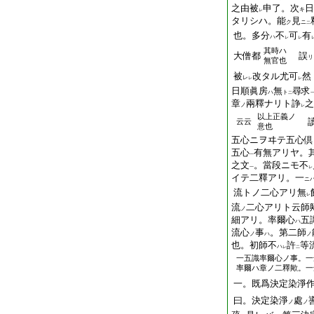
之由被
申了。次
日
キ
レ
タリシハ。能
見
ク
ニ
二
也。多分
不
可
有
ハ
レ
レ
其時ハ
大僧都
誤
リ
無官也
被
改タル尤可
然
レ
レ
レ
日順眞房
無
尋求
ハ
ト
二
章
兩釋ナリト諍
之
ノ
レ
以上正義ノ
讀
云云
意也
五心ニヲヰテ五心倶
五心
有無アリヤ。
一
之文
。當段ニモ不
一
レ
イテ二釋アリ。一
ニ
流トノ二心アリ無
レ
流
二心アリト云師
ノ
細アリ。率爾心
五
ハ
流心
事
。第二師
ノ
ハ
ノ
也。初師不
許
等
ハ
レ
二
一五識率爾心ノ事。一
率爾ハ章ノ二釋歟。一
一。既爲決定染淨
曰。決定染淨
處
ノ
ノ