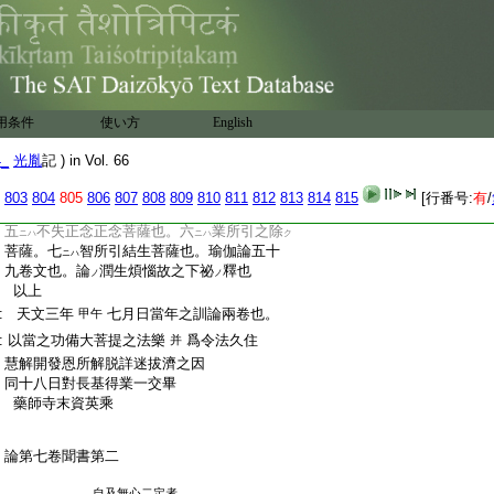
:
何不縁耶 院主。其
不可縁
チ
云云
トモ
ハ
:
トアヒナクテハ不可縁
此分
治定畢。
云云
ニ
:
魚等之類悉スヘシト
サテハ魚モチト
云云
:
空
縁
假歟。水中
魚假空縁
事不審也 評
ノ
ヲ
ノ
ヲ
:
定曰。水練之者
水中ニテ見物。水
空トア
ハ
ト
用条件
使い方
English
:
ル歟
云云
:
一。結生相續
七種アリ。一
纒隨眠結生諸
ニ
ニハ
4_
光胤
記 ) in Vol. 66
見諦聖
:
異生也。二
唯隨眠結生
三
正知入胎
ニハ
ニハ
者也
803
804
805
806
807
808
809
810
811
812
813
814
815
[行番号:
有
/
:
入胎輪王也。四ニハ正知入住入住獨覺也。
:
五
不失正念正念菩薩也。六
業所引之除
ニハ
ニハ
ク
:
菩薩。七
智所引結生菩薩也。瑜伽論五十
ニハ
:
九卷文也。論
潤生煩惱故之下祕
釋也
ノ
ノ
:
以上
:
天文三年
七月日當年之訓論兩卷也。
甲午
:
以當之功備大菩提之法樂
爲令法久住
并
:
慧解開發恩所解脱詳迷拔濟之因
:
同十八日對長基得業一交畢
:
藥師寺末資英乘
:
:
:
論第七卷聞書第二
:
自及無心二定者