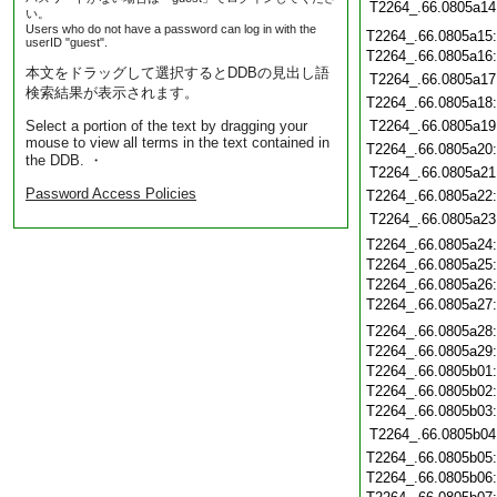
T2264_.66.0805a14
い。
Users who do not have a password can log in with the
T2264_.66.0805a15
userID "guest".
T2264_.66.0805a16
本文をドラッグして選択するとDDBの見出し語
T2264_.66.0805a17
検索結果が表示されます。
T2264_.66.0805a18
Select a portion of the text by dragging your
T2264_.66.0805a19
mouse to view all terms in the text contained in
T2264_.66.0805a20
the DDB. ・
T2264_.66.0805a21
Password Access Policies
T2264_.66.0805a22
T2264_.66.0805a23
T2264_.66.0805a24
T2264_.66.0805a25
T2264_.66.0805a26
T2264_.66.0805a27
T2264_.66.0805a28
T2264_.66.0805a29
T2264_.66.0805b01
T2264_.66.0805b02
T2264_.66.0805b03
T2264_.66.0805b04
T2264_.66.0805b05
T2264_.66.0805b06