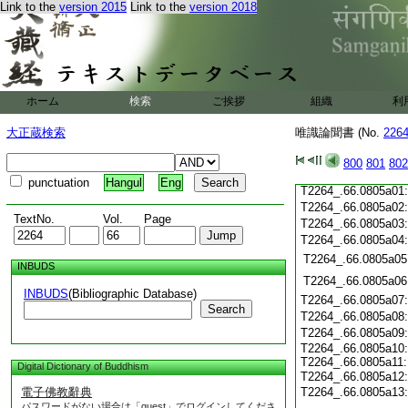
Link to the
version 2015
Link to the
version 2018
T2264_.66.0804c21
T2264_.66.0804c22
T2264_.66.0804c23
T2264_.66.0804c24
T2264_.66.0804c25
ホーム
検索
ご挨拶
組織
利
T2264_.66.0804c26
T2264_.66.0804c27
大正蔵検索
唯識論聞書 (No.
226
T2264_.66.0804c28
800
801
802
T2264_.66.0804c29
punctuation
Hangul
Eng
T2264_.66.0805a01
T2264_.66.0805a02
TextNo.
Vol.
Page
T2264_.66.0805a03
T2264_.66.0805a04
T2264_.66.0805a05
INBUDS
T2264_.66.0805a06
INBUDS
(Bibliographic Database)
T2264_.66.0805a07
Search
T2264_.66.0805a08
T2264_.66.0805a09
T2264_.66.0805a10
T2264_.66.0805a11
Digital Dictionary of Buddhism
T2264_.66.0805a12
電子佛教辭典
T2264_.66.0805a13
パスワードがない場合は「guest」でログインしてくださ