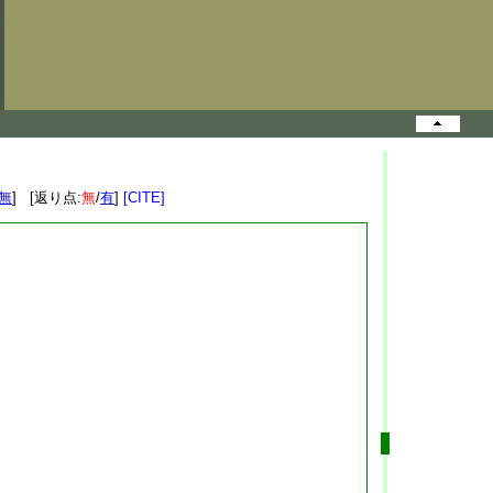
無
] [返り点:
無
/
有
]
[CITE]