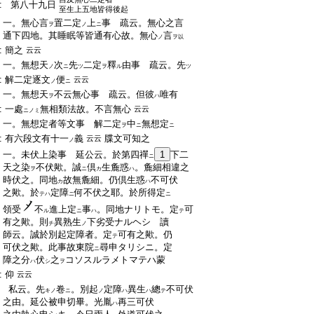
:
第八十九日
至生上五地皆得後起
:
一。無心言
置二定
上
事 疏云。無心之言
ヲ
ノ
ニ
:
通下四地。其睡眠等皆通有心故。無心
言
ノ
ヲ以
:
簡之
云云
:
一。無想天
次
先
二定
釋
由事 疏云。先
ノ
ニ
ツ
ヲ
ル
ツ
:
解二定逐文
便
云云
ノ
ニ
:
一。無想天
不云無心事 疏云。但彼
唯有
ヲ
ハ
:
一處
無相類法故。不言無心
云云
ニノミ
:
一。無想定者等文事 解二定
中
無想定
ヲ
ニ
ニ
:
有六段文有十一
義
牒文可知之
云云
ノ
:
一。未伏上染事 延公云。於第四禪
1
下二
ニ
:
天之染
不伏歟。誠
倶
生麁惑
。麁細相違之
ヲ
ニ
カ
ハ
:
時伏之。同地
故無麁細。仍倶生惑
不可伏
カ
ハ
:
之歟。於
定障
何不伏之耶。於所得定
テハ
ニ
ニ
:
領受
不
進上定
事
。同地ナリトモ。定
可
ル
ニ
ハ
テ
:
有之歟。則
異熟生
下劣受ナルヘシ 讀
チ
ノ
:
師云。誠於別起定障者。定
可有之歟。仍
テ
:
可伏之歟。此事故東院
尋申タリシニ。定
ニ
:
障之分
伏
之
コソスルラメトマテハ蒙
ハ
シ
ヲ
:
仰
云云
:
私云。先
卷
。別起
定障
異生
總
不可伏
キノ
ニ
ノ
ハ
ハ
テ
:
之由。延公被申切畢。光胤
再三可伏
ハ