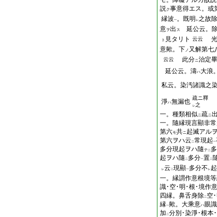
説
事意得エス。或
ク
縁波
。既明
之故
一
レ
意
出
延公云。除
ヲ
ス
見タリト
光
云云
ト
意歟。下
又解第七
ノ
此分
治定
云云
ニ
延公云。濤
大
浪
ハ
私云。染汚諸識之
疏ニ釋
淨
無漏也
ハ
之
レ
一。種類相似
疏
ニ
ニ
一。隨縁現言顯非常
第六
共
起滅アル
モ
ニ
第六ヲハ云
常現起
二
一
多分現起ヲハ隨
多
テ
二
起ヲハ隨
多分
置
二
一
二
云
現顯
多分不
起
レ
二
一
レ
一。縁謂作意根境等
識･空･明･根･境作
四縁。鼻舌身除
空
二
縁
歟。大乘意
眼識
ハ
一
加
分別･染淨･根本
二