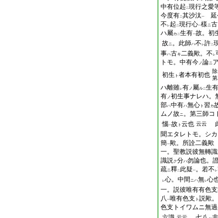
中有位起
現行之愛
二
今度有
其沙汰
延
二
一
不
起
現行心
樣
古
ニ
レ
二
一
ハ屬
生有
故。初
カ
二
一
故
。此師
不
許
ニ
ハ
レ
二
事
古
二義歟。不
ハ
キ
レ
トモ。中有今
論
ノ
ニ
除
初生
者本有初也
ト
第
ハ
離
雖
有
屬
生
ノ
ル
レ
二
有
初生事ナレハ。
ノ
部
中有
無心
習
ハ
ハ
ト
カ
ムノ故
。第三師コ
ニ
惱
故
云也
云云
ト
一
聞エタレトモ。シカ
簡
歟。所詮二義歟
一
一。聖教説彼無轉識
識説
分
勿論也。
ク
ハ
疏
釋
此疑
。若不
ニ
二
一
レ
心。中間
無
心
ニハ
レ
レ
一。説彼唯有有色支
八
唯有色支
説歟。
ト
一
色支トイワムニ無過
六識
七八
云云