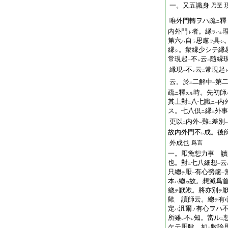
一。又五識身
乃至
唯外門轉ヲハ疏
釋
ニ
内外門
者。縁
ト
ヲハ
レ
第六
自
思慮
具
ハ
ラ
ヲ
シ
縁
。衆縁少シテ縁
シ
常現起
不
云
隨縁
一
レ
二
縁現
不
云
常現起
一
レ
二
云。於
二解中
第
二
一
疏
釋
時。先初師
ニ
スル
其上對
八七識
内
ニ
二
一
ス。七八倶
縁
外事
ニ
二
更以
内外
難
差別
二
一
二
一
故内外門不
成。後
レ
外成也
爲言
一。厭麁想力事 讀
也。對
七八細想
云
二
一
只總
厭
有心勞慮
テ
一
一
本
總
故。想滅爲
ハ
カ
總
厭歟。將亦別
テ
テ
歟 讀師云。總
有
テ
定
汎爾
有心ヲハ
ハ
ノ
所雖
不
知。當ル
レ
レ
二
ケテ厭歟。如
數論