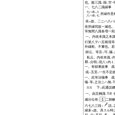
也。餘三識
除
空･
ハ
二
一。七八二識縁事 
七ハ依
八
レ
所縁作意
八ハ依
七
レ
依
故。二ニハ八ハ
カ
依所縁同故一滅也。
等無間八識各増一宛
一。内依本識之本
行第八ヲハ五根境等
外縁歟。不審也。若
師云。等言
可
攝
ニ
レ
レ
私云。内依本識
ノ
釋
分明
現八
内ト
ハ
ニ
ヲ
一。有頓漸故事 疏
或
五至
一生不定
ハ
レ
一。此等法喩事 疏
喩
等
之法ニハ無
一
レ
レ
下
此通説
云云
ニ
一。由五轉識
乃至
滅分位有
1
二師
二
六七八三段
説
ト
レ
縁多
故。具スル時
カ
起
少
不起
多
。