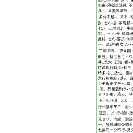
ハ
ク
ハ
シ
但由
障礙之違縁
不
二
一
具
。又無障礙故。
テ
多分不起
。又不
一
レ
對
七八
云
常現起
二
一
二
一
七八
云
常現起
事
一
二
一
識
。五
云
隨縁
ヲハ
一
二
處於
七八
要須
何
二
一
二
一。疏
初復次ヲハ
ニ
二翻
或又翻
云云
申云。翻モ番モイワ
共
第六
五識
番
ニ
ト
ト
テ
時多現行時少
翻テ
ニ
時多
説
故也。翻
ト
カ
モ
意行相麁細
以
。
ヲ
テ
シモ麁細ヲモ不
爲
レ
レ
疏。行相麁動ヲハ
レ
セサル歟。疏云。時
不
可
恒具
云云
レ
二
一
行相微細ヲモ。必シ
疏云。以
行相細
二
一
見タリ。内縁一類治
一。故無縁礙令總不
七染汚一分不行
見
一