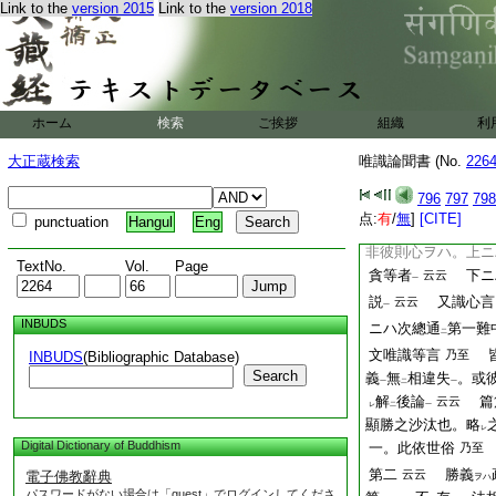
Link to the
version 2015
Link to the
version 2018
失
者。六識體一
ト
ノ
アリ。所依所縁各別
故。分位差別
不
モ
レ
現在一念
種種行相
ニ
別
因縁アリテカ。
ノ
ホーム
検索
ご挨拶
組織
利
評定曰。一體義分
讀師云。假立心所
ハ
大正蔵検索
唯識論聞書 (No.
226
併テ一箇之因縁ヨリ
一。與
聖教
相違事
二
一
796
797
798
私云。以心勝故説
点:
有
/
無
]
[CITE]
punctuation
Hangul
Eng
以前第一難中經違
一
非彼則心ヲハ。上ニ
TextNo.
Vol.
Page
貪等者
下ニ
云云
一
説
又識心言
云云
一
INBUDS
ニハ次總通
第一難
二
文唯識等言
皆
乃至
INBUDS
(Bibliographic Database)
Search
義
無
相違失
。或
一
二
一
解
後論
篇
云云
レ
二
一
顯勝之沙汰也。略
レ
Digital Dictionary of Buddhism
一。此依世俗
乃至
第二
勝義
云云
電子佛教辭典
ヲハ
パスワードがない場合は「guest」でログインしてくださ