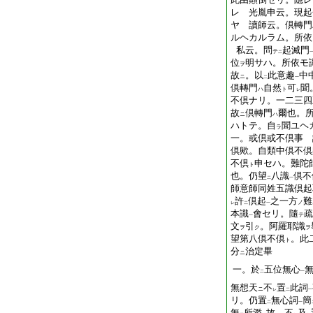
レ 光胤申云。現起
ヤ 讀師云。倶轉門
ルヘカルラム。所依
私云。問
起滅門
テ
二
位
明サハ。所依モ
ヲ
故
。以
此意趣
中
ニ
二
一
倶轉門
自然
可
聞
ハ
ト
レ
不倶ナリ。一二三四
故
倶轉門
爾也。
ニ
ハ
ハトテ。自
聞ユヘ
ラ
一。或倶或不倶事 
倶歟。自類中倶不倶
不倶
申セハ。難陀
ト
也。仍望
八識
倶不
二
一
師意師同姓五識倶起
許
倶起
之一方
難
ノ
レ
二
一
本識
會セリ。隨
疏
テ
一
文
引
。阿羅耶識
ヲ
ク
ヲ
望第八倶不倶
。此
ト
分
治定畢
ニ
一。於
五位無心
二
一
無想天
不
置
此詞
ニ
レ
二
一
リ。仍置
無心詞
簡
二
一
無
所濫
故。不
及