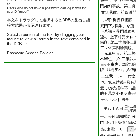
第一
。不
存
一法
一
レ
二
い。
門如幻事故。第二眞
Users who do not have a password can log in with the
userID "guest".
並無我故。第四眞
可
有
得勝義也談
本文をドラッグして選択するとDDBの見出し語
レ
二
一
検索結果が表示されます。
異門下
釋歟。今疏
ノ
下八識不異門眞俗相
Select a portion of the text by dragging your
違
。上下相異ナレ
mouse to view all terms in the text contained in
一
當段
第二世俗後三
the DDB. ・
ハ
二世俗第四勝義也。
Password Access Policies
光胤申云。第三勝
不審也。於
二無我
二
一
古
不審也。讀師無
キ
段
非則ヲハ。八依
ニ
二無我
付之
云云
一
也。第三勝義
只有
ハ
云
八依他別
耶 讀
二
一
他有爲之姿タヲ寄
テ
ナルヘシト
云云
自
已
二
第八十八日
至
能
二
一。云何應知現起分
門
不
問
所依門識
一
レ
二
起
相顯ナリ。
2
ハ
此由顛倒セリ。隱レ