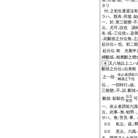
二
一
レ
レ
タリ
付
之初生逐退沒有
レ
ラハ。既有
所濫
如
二
一
一。於
第三能變
不
二
一
云。尤可
説也 讀
レ
名
或
三位捨
染
ハ
カ
一
二
此斷捨之分位無
之
レ
レ
起分位
也。初二能
ヲ
一
起分位
歟 光胤申
一
縛斷或
相應斷之體
ハ
4
又八地以上ニハ
斷捨之分位
出來歟
モ
依止者謂前六
之一段
一
轉識之下也
位
。一切時行
故。
カ
一
三能變
不
説
斷捨
ニ
レ
二
云云
斷捨
影顯也
可
一
取意
一。依止者謂前六識
云。此事
無
劬勞
ハ
二
一
サハ。無
苦見
事。
二
一
私云。疏
云云
ニ
意云。六識
云云
モ。障礙アルカ故説