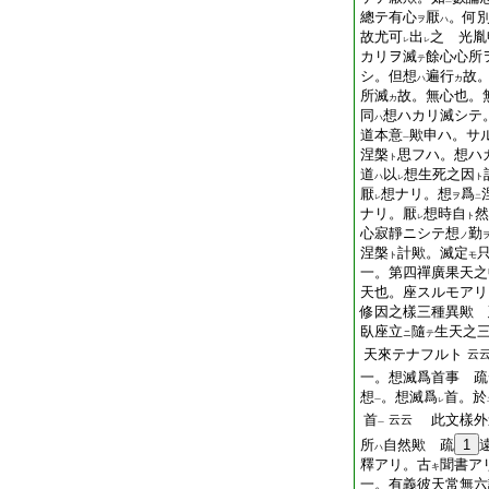
二
總テ有心
厭
。何
ヲ
ハ
故尤可
出
之 光胤
レ
レ
カリヲ滅
餘心心所
テ
シ。但想
遍行
故
ハ
カ
所滅
故。無心也。
カ
同
想ハカリ滅シテ
ハ
道本意
歟申ハ。サ
一
涅槃
思フハ。想ハ
ト
道
以
想生死之因
ハ
ト
レ
厭
想ナリ。想
爲
ヲ
レ
二
ナリ。厭
想時自
然
ト
レ
心寂靜ニシテ想
勤
ノ
涅槃
計歟。滅定
ト
モ
一。第四禪廣果天之
天也。座スルモアリ
修因之樣三種異歟 
臥座立
隨
生天之
ニ
テ
天來テナフルト
云
一。想滅爲首事 疏
想
。想滅爲
首。於
一
レ
首
此文樣外
云云
一
所
自然歟 疏
1
ハ
釋アリ。古
聞書ア
キ
一。有義彼天常無六