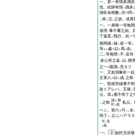
一。若一有情多識倶
也。此師有情
識多
ハ
情依命根數
共
同
ハ
テ
命
立
之故。或異
ニ
レ
レ
一。一身唯一等無間
道理
事不審之由。
一
下返質
既許。此一
ノ
無間縁
縁
姿一等
ノ
ノ
ニ
等
處
以
爲
由。
ナル
ヲ
テ
レ
二
等無間
不
並存
ノ
ハ
二
多心所之返
以
開
ハ
二
之一
眼識
見タリ
ヲ
ト
一。又如浪像依一起
文第八
以
成
之歟
ヲ
テ
レ
一。取彼所縁應不
故トアレハ。五後
ノ
云。其
應不明了之
モ
讀ノ樣
之歟
私云。
レ
叶
疏
レ
ヘシ。第六
可
非
ヲ
ト
レ
明了
云ニハアラス
ニ
一
可
見
レ
疏
レ
一。
2
如何五倶唯