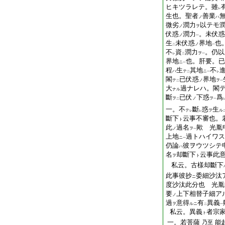
ヒキツラレテ。雖
レ
生也。聖者
善業
ノ
ハ
微劣
潤力
以テモ
ノ
ヲ
伏惑
潤力
。未伏惑
ノ
一
生
未伏惑
界地
也
ノ
二
一
不
資
潤力
。仍以
ヲ
レ
二
一
界地
也。肝要。已
ニ
一
程
生
其地
不
ハ
テ
ニ
二
一
レ
閣
已伏惑
界地
テ
ノ
ヲ
二
一
大
過ナレハ。閣
ナル
斷
已伏
下惑
爲
ヲ
ノ
ヲ
二
一
一。不
斷
惑
生
テ
ヲ
ル
レ
レ
斷下
云事不審也。
ト
此
過名
歟 光胤
ノ
ヲ
一
上地
過トハイワス
ニ
一
仍論
彼ヲウツシテ
ハ
名
却斷下
云事此
ヲ
ト
私云。古樣却斷下
此事彼抄
委細沙汰
ニ
度沙汰此分也 光胤
要
上下相替子細ア
ノ
過
意得
有
異義
ヲ
ルニ
二
一
私云。異義
者宗
ト
一。若菩薩
能
乃至