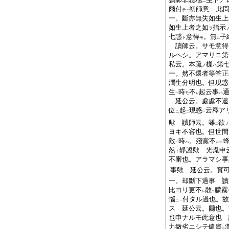
ニ
爾付
初師意
此
テ
ニ
二
一
一。斷亦無失如生上
如生上者之如
指示
ヲ
七惑
意得
。無
子
ト
モ
二
讀師云。サモ意得
ルヘシ。アマリニ第
私云。本疏
樣
第
ノ
ハ
一。然不還者等答正
潤生分明也。但現惑
生
時
不
起云事
モ
ハ
一
レ
延公云。處處不還
位
起
現惑
云釋ア
ニ
二
一
歟 讀師云。雖
欲
ノ
二
ヨキ不審也。但世間
敵
時
。殘黨不
ハ
ル
一
二
然
靜謐歟 光胤申
ト
不審也。アラマシ事
事歟 延公云。實
一。却斷下過事 讀
比ヨリ更不
散
朦霧
レ
二
惱
付タル過也。故
ニ
一
ス 延公云。爾也。
也申ナルモ此意也 
力微劣ニシテ偏資
二