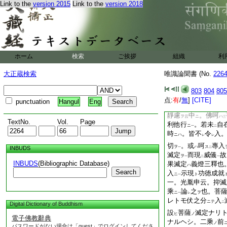
Link to the
version 2015
Link to the
version 2018
地
欣中ニアルヘシ
ヲ
一。滅定斷惑二師一
讀ハカリ也 讀師云
樣
覺エタリ
2
ニ
處歟。隨
滅定ヲハ
テ
ホーム
検索
ご挨拶
組織
利
何 讀師云。サコソ
也。苦樂間雜
處
ノ
カ
大正蔵検索
唯識論聞書 (No.
226
勝之處
故。地獄
カ
モ
難義歟
803
804
805
餘地心後亦得
点:
有
/
無
]
[CITE]
punctuation
Hangul
Eng
疏云
現前之下也
靜慮
中
。佛呵
ヲ云
ニ
ハ
三
TextNo.
Vol.
Page
利他行
。若未
自
ニ
一
二
時
。皆不
令
入
ニハ
レ
レ
切
。或
呵
專入
ヲ
ハ
ス
INBUDS
一
二
滅定
而現
威儀
故
ヲ
一
二
一
INBUDS
(Bibliographic Database)
果滅定
義燈三釋也
ハ
Search
入
示現
功徳成就
ニ
ト
一
一。光胤申云。抑滅
乘
論
之
也。菩
ニ
ヲ
一
レ
レトモ伏之分
入
ニテ
二
Digital Dictionary of Buddhism
設
菩薩
滅定ナリ
ヒ
ノ
電子佛教辭典
ナルヘシ。二乘
前
ノ
パスワードがない場合は「guest」でログインしてくださ