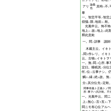
ニ
論義
アリ
其時
不
ハ
レ
也
畢
一。智悲平等
智悲
ノ
煩惱
限
地前
歟
ハ
ニ
二
一
光胤申云。怖不怖
地上
故
地上
此
ニ
ニ
ニ
一
釋此意歟
一。悶
訓事 讀師
ノ
木藏主云。イキト
悶
作レリ。イキト
ヲ
レ
云。古物
イキトヲ
ニ
一。無
悶
心所
事
ノ
二
一
定曰。睡眠其
分位
ノ
何
位
云事ナシ。
ノ
ト
觸
縁
絶
故。無
テ
ニ
カ
レ
二
分
其分位先
定歟
ニ
ツ
悶事有義ト正義トノ問
所
事ヲハ共許歟。不
一
一。光胤申云。悶ニ
上
無心
言
亙
ニ
ノ
ヲ
ス
二
悶ニモ有心位アルヘ