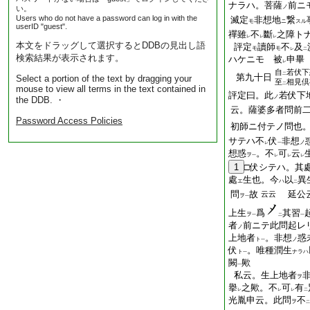
ナラハ。菩薩
前ニ
ノ
い。
Users who do not have a password can log in with the
滅定
非想地
繋
モ
ニ
スル
userID "guest".
禪雖
不
斷
之障ト
レ
レ
レ
本文をドラッグして選択するとDDBの見出し語
評定
讀師
不
及
モ
モ
レ
二
検索結果が表示されます。
ハケニモ 被
申畢
レ
自
若伏下
二
第九十日
Select a portion of the text by dragging your
至
相見倶
二
mouse to view all terms in the text contained in
評定曰。此
若伏下
ノ
the DDB. ・
云。薩婆多者問前
Password Access Policies
初師ニ付テノ問也
サテハ不
伏
非想
ノ
レ
一
想惑
。不
可
云
ヲ
一
レ
レ
レ
1
□伏シテハ。其
處
生也。今
以
異
エ
ハ
二
問
故
延公云
云云
ヲ
一
上生
爲
其習
ヲ
一
二
一
者
前ニテ此問起レ
ノ
上地者
。非想
惑
ト
ノ
一
伏
。唯種潤生
ト
ナラハ
一
闕
歟
一
私云。生上地者
ヲ
擧
之歟。不
可
有
レ
レ
レ
二
光胤申云。此問
不
ヲ
二