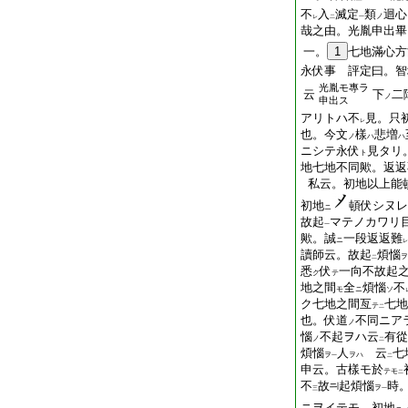
不
入
滅定
類
迴心
ノ
レ
二
一
哉之由。光胤申出畢
一。
1
七地滿心方
永伏事 評定曰。智
光胤モ專ラ
云
下
二
ノ
申出ス
アリトハ不
見。只
レ
也。今文
樣
悲増
ノ
ハ
ハ
ニシテ永伏
見タリ
ト
地七地不同歟。返返
私云。初地以上能
初地
頓伏シヌレ
ニ
故起
マテノカワリ
一
歟。誠
一段返返難
ニ
レ
讀師云。故起
煩惱
ヲ
二
悉
伏
一向不故起
ク
テ
地之間
全
煩惱
不
モ
ニ
ソ
ク七地之間亙
七地
テ
二
也。伏道
不同ニア
ノ
惱
不起ヲハ云
有從
ノ
二
煩惱
人
云
七
ヲ
ヲハ
一
二
申云。古樣モ於
テモ
二
不
故
起煩惱
時
ヲ
三
一
ニヲイテモ。初地