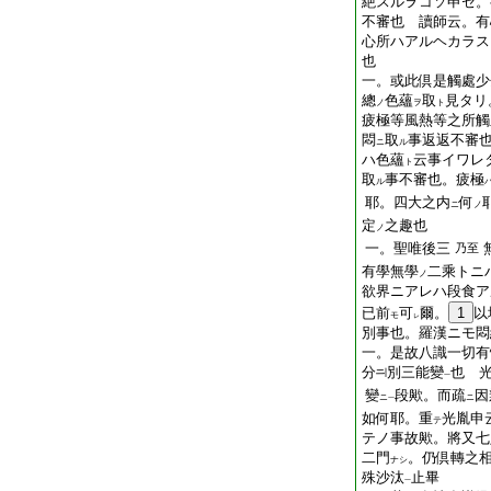
絶スルヲコソ申セ。
不審也 讀師云。有
心所ハアルヘカラス
也
一。或此倶是觸處少
總
色蘊
取
見タリ
ノ
ヲ
ト
疲極等風熱等之所觸
悶
取
事返返不審
ニ
ル
ハ色蘊
云事イワレ
ト
取
事不審也。疲極
ル
耶。四大之内
何
ニ
ノ
定
之趣也
ノ
一。聖唯後三
乃至
有學無學
二乘トニ
ノ
欲界ニアレハ段食ア
已前
可
爾。
1
以
モ
レ
別事也。羅漢ニモ悶
一。是故八識一切有
分
別三能變
也 
一
變
段歟。而疏
因
ニ
ニ
一
如何耶。重
光胤申
テ
テノ事故歟。將又七
二門
。仍倶轉之
ナシ
殊沙汰
止畢
一