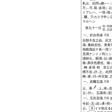
私云。此問
總
一
モ
テ
ノ
不
可
取
多境
云
ト
ヲ
レ
レ
二
一
トアレハ。一境
取
ヲ
爾。只カスヲ申シ
レ
マルヘシ
自
何
二
第九十一日
至
又
二
一。於自所縁
乃至
自類不並之由。此文
識
麁鈍劣也。青黄
ハ
箇眼識起テ各一境ツ
意識ナントノ利ニシ
讀師云。眼識
以
縁
ハ
レ
雖
異倶色塵也。雖
レ
レ
轉
多境
耶 良公
レ
二
一
體不並
許
之。此問
ト
レ
轉
家
付
外宗疑
ノ
ニ
テ
レ
一。若爾五識
乃至
云。乘
上
來
ニ
ル
レ
云
付
。五識境
意
ニ
テ
ヲ
一。五倶意識
乃至
令起
五
起
邊
助
ハ
カ
ル
ヲ
ケ
云。
3
イヤ助五令