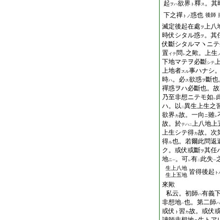
起
欲界
釋
。其
ヲハ
ト
ス
下之禪
惑也
後師
トノ
滅定後起在處
上八
ヲ
時伏シタル惑
。其
ヲ
伏斷シタルマヽニテ
置
問
之歟。上生
イテ
レ
下地マテヲ必斷
シテ
上地者
事ハナシ
スル
時
。必
欲惑
斷也
ハ
ス
ヲ
禪惑ヲハ必斷也。故
乃至非想ニテモ如
レ
ハ。以
異生上生之
二
欲界
故。一向
雖
カ
ニ
レ
故。於
上八地上
テハ
二
上生シテ得
故。次
カ
得
也。若爾此問返
ル
ク。或伏或斷
其任
ヲ
地
。可
有
此失
ニ
一
レ
二
一
生上八地
皆得後起
ト
生上五地
來歟
私云。初師
有義
ハ
非想地
也。第二師
ハ
一
或伏
習
故。或伏
ト
カ
讀師非想地
生トア