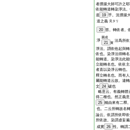
者撲揚大師可許之耶
依能轉道轉染淨法。
道
19
乎。況撲揚
道之義
見タリ
20
答。轉依者。
圓成
淨
法爲所依
21
實
淨法。謂依他起與轉
依也。染淨法得轉名
能轉道。染淨法此能
立能轉名也。依依主
者直以染淨云轉也。
釋立轉名也。而有人
屬能轉道云故。違轉
文
24
破也
略意云。有義轉體
得二種也。然正義意
25
稱由來有二釋
也。二云所轉故名
論云。依謂所依即依
所依故。染謂虚妄遍
成實
26
性。轉謂