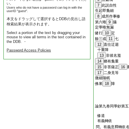
い。
7
此説自性
Users who do not have a password can log in with the
生起即麁細
userID "guest".
8
成所作事修
本文をドラッグして選択するとDDBの見出し語
第六唯
9
攝
検索結果が表示されます。
定學唯無漏
Select a portion of the text by dragging your
健行
10
定
mouse to view all terms in the text contained in
餘三或
11
七
the DDB. ・
12
直往迂迴
十重障
Password Access Policies
13
非彼名濫
14
猶有麁重
15
非菩薩正
16
17
二身見等
微細隨眠
佛果
18
障
論第九卷同學鈔第五
修道
有義轉依
問。有義意釋轉依