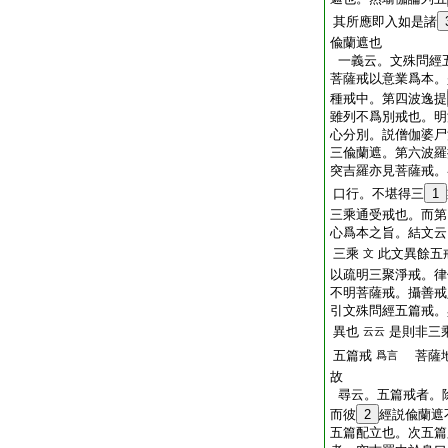
其所應即入如是諸
偸蘭遮也
一義云。文殊問經
菩薩戒以意業爲本。
種戒中。第四波逸提
雖列不爲別戒也。明
心分別。説僧伽婆尸
三偸蘭遮。第六波羅
突吉羅亦見菩薩戒。
口行。不堪得三
1
三乘通受戒也。而第
心爲本之旨。結文云
三乘
此文異餘五
文
以疏明三聚淨戒。律
不明菩薩戒。攝善戒
引文殊問經五篇戒。
異也
是則非三
云云
五篇戒
菩薩地
爲言
故
尋云。五篇戒者。
而彼
2
經説偸蘭遮
五篇配立也。次五篇