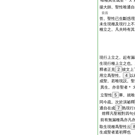
唯種異生成聖＊
文
揚大師。聖性唯通自
云云
答。聖性已生斷惑理
未生現種及現行上不
種立之。凡夫時有其
現行上立之。起有漏
生現行種上立之也。
釋者正見
2
彼文上
用立爲聖性。
4
以
成聖。若唯現説。聖
異生。亦非聖者＊
立聖性
5
畢。就唯
同今疏。次於演祕釋
通自在成
7
熟現行
燈釋凡聖相對四句
前有無漏種爲亦凡
取生現種爲聖性云
生成聖者遮初釋也