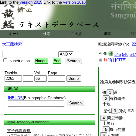
Link to the
version 2015
Link to the
version 2018
ホーム
検索
ご挨拶
組織
利
大正蔵検索
唯識論同學鈔 (No.
22
545
546
547
点:
無
/
有
]
[CITE]
punctuation
Hangul
Eng
TextNo.
Vol.
Page
論第九卷同學鈔第五
INBUDS
修
1
道
INBUDS
(Bibliographic Database)
2
有義轉依
Search
十地
聖性
3
所依
三方
4
聞思轉勝
Digital Dictionary of Buddhism
十勝行
5
攝五句盡
電子佛教辭典
6
五篇戒
パスワードがない場合は「guest」でログインしてくださ