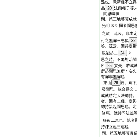
難也。意新種不立爲
品
20
法爾種子等
聞思轉勝
問。第三地菩薩成就
光明
爾者聞思
云云
之歟 疏云。非由
付之無漏三惠倶
22
答。疏云。因得定斷
親能起二
24
文
思之時。不能對治闇
所
25
妄失。若成
所起聞思無所＊妄失
有漏非無漏也
東山
26
云。疏下
發聞思。故合爲文
成就勝定大法總持。
者。因有二種。定與
總持親起聞思也。定
修惠。總持即法義
二惠也。親者
縁義
持疎互起三惠也
問。第五地菩薩眞