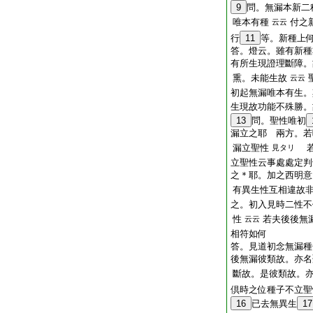
9
問。無漏本新二
唯本有種
付之
云云
行
11
等。新種上
答。燈云。雖有新種
有所生現證理斷障。
熏。未能生故
云云
初起無漏唯本有生。
生現故功能不殊勝。
13
問。聖性唯初
漏立之耶 兩方。若
漏立聖性
若
見タリ
立聖性云事處處定判
之＊耶。加之西明意
有異生性互相違故
之。初入見時二性不
性
若夫後後無
云云
相符如何
答。見道初念無漏種
後無漏彼類故。亦名
斷故。是彼類故。
倶時之位種子不立聖
16
已去無異生
17