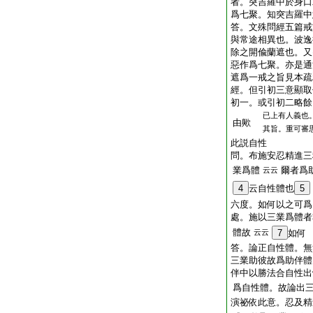
者。突吉羅中於身口
爲七聚。知突吉羅中
答。文殊問經五篇戒
與常途相異也。波逸
除之開偸蘭遮也。又
惡作爲七聚。亦是通
遮爲一戒之旨見本疏
經。但引初三意顯取
初一。或引初二略餘
已上有人義也
由歟
其旨。重可審
此説自性
問。布施安忍精進三
業爲體
爾者爲
云云
4
云自性體也
5
六度。如何以之可爲
處。施以三業爲體者
體故
云云
7
如何
答。論正自性體。無
三業助彼故爲助伴體
伴中以勝法合自性出
爲自性體。故論出
演祕依此意。忍及精