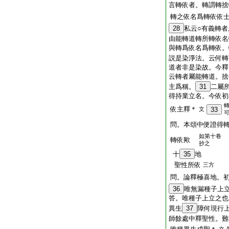
言轉依者。轉謂轉捨
轉之依名爲轉依依士
28
私云○有義轉
由能轉道轉所轉依名
與轉爲依名爲轉依。
説是染淨法。云何轉
道者非是染故。今釋
云轉者屬能轉道。捨
主爲稱。
31
二屬
得持業立名。今依初
依主釋＊
文
33
問。本頌中便證得
如第十卷
轉依歟
抄之
十
35
地
聖性所依
三方
問。論釋極喜地。
36
唯無漏種子上
答。唯種子上立之也
異生
37
障何現行
師餘處中釋聖性。難