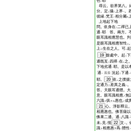
色
耶
一
尋云。欲界第八。
分。定
攝
上界
。
レ
二
一
彼縁
梵王
相分屬
二
一
中
上地起下地
問。依身在
二禪已
二
通
耶 答。兩方。
一
眼耳識相應慧也。判
是眼耳識相應智性
上
上
生在之人。可
起
ニ
レ
19
餘處中。起
下
二
通既亙
四禪
在
之
二
一
レ
下地劣通
耶。是以
一
通
況起
下通
云云
一
二
一
耶。
20
依
之撲揚
レ
定通力
差異之義
。
ニ
一
答。天眼耳通體。大
意。眼耳識相應
無
ノ
六識
俱
惠也
成
ト
ナル
ノ
21
心。淨影釋云
相應惠也。佛菩薩以
佛果二通。通
八識
二
一
未
見
慥
22
文
。
レ
二
一
識
相應惠
爲
體性
ト
ヲ
二