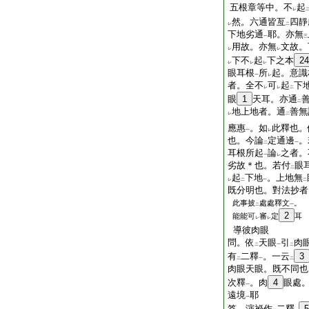
五根章等中。不
起
レ
然。六通皆亙
四靜
レ
二
下地劣通
耶。亦無
一
三
用故。亦無
文故。
レ
レ
下不
起
下之本
24
レ
レ
レ
眼耳根
所
起。意識
一
レ
者。全不
可
起
下
レ
レ
二
眼
1
天耳。亦通
二
地上地者。通
善無
レ
二
應惠
。如
此釋也。
一
レ
也。今論
定通邊
。
二
一
耳根所起
論
之者。
一
レ
劣故＊也。若付
眼
二
起
下地
。上地無
レ
二
一
二
既分明也。對法抄者
此事披
處處釋文
。
二
一
2
能能可
審
定
耳
レ
レ
導彼肉眼
問。依
天眼
引
肉
二
一
二
有
二釋
。一云
3
二
一
二
肉眼天眼。既不同也
次釋
。肉
4
眼處
一
遠境
耶
一
答。演祕作
二釋
5