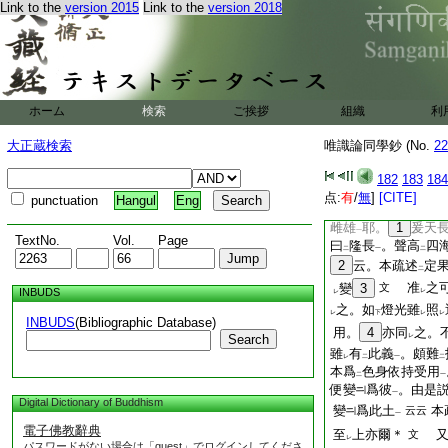
Link to the
version 2015
Link to the
version 2018
問。付
有漏第八識
下
界
之時。一切欲界
一
變
24
之也。付
レ
レ
レ
際
。有頂之上。亦
一
欲界
。恒沙塵數。
一
界悉變
之耶。若强
ホーム
検索
ご挨拶
組織
利
レ
他方極遠境界
耶。
一
者。與
大圓境智所
大正蔵検索
唯識論同學鈔 (No.
22
二
答。業力所變器界。
182
183
184
師。歎而有
言。此
レ
点:
有
/
無
]
[CITE]
punctuation
Hangul
Eng
＊
本朝先徳。
文
雌雄
耶。
1
爰天
一
TextNo.
Vol.
Page
曰
隆長
。聲高
四
二
一
二
2
云。本疏述
定
二
准
之
變
3
文
INBUDS
レ
レ
之。如
燈光雖
照
レ
下
レ
レ
INBUDS
(Bibliographic Database)
用。
4
亦同
之。
Search
レ
雖
有
此義
。頗難
レ
二
一
二
本爲
色身依持受用
二
一
便變
爲彼
。由是
一
Digital Dictionary of Buddhism
變
爲此土
本
云云
一
電子佛教辭典
至
上亦爾＊
又
文
レ
パスワードがない場合は「guest」でログインしてくださ