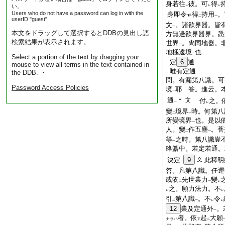
身若往
彼。可
得
い。
レ
レ
レ
Users who do not have a password can log in with the
身即令
得
持用
。
二
一
userID "guest".
文
。諸欲界器。皆
一
本文をドラッグして選択するとDDBの見出し語
方無邊欲界器界。悉
検索結果が表示されます。
世界
。尙同地器。
一
地極遠境
也
一
Select a portion of the text by dragging your
定
6
通
mouse to view all terms in the text contained in
唯有定通
the DDB. ・
問。有漏第八識。可
Password Access Policies
境
耶 答。進云。
一
通
＊
文
付
之。
一
レ
變
境界
時。何第八
二
一
所變境界
也。是以
一
人。變
作五塵
。菩
二
一
等
之時。第八識豈
一
略纂中。若定若通。
決定
9
文
此釋明
一
答。凡第八識。任運
或依
先世業力
變
二
一
レ
之。願力法力。不
レ
レ
引
第八識
。不
令
二
一
レ
レ
12
業及定通外
。
一
者。依
起
大願
ナラハ
下
二