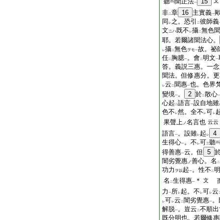
聽
聞正法
15
文
一
非
章
16
主實義
二
一
同
之。恐引
彼師義
レ
二
文
既不
攝
無色
ニハ
レ
二
耶。若爾諸聞法心。
攝
無色
故。祕
ヲモ
レ
二
一
任
胸臆
。會
明文
二
一
二
一
答。義説三惠。一念
聞法。但修惠分。更
云
聞惠
也。色界
レ
二
一
變境
。
2
於
散心
一
二
心起
語言
設自地雖
二
一
色不
然。全不
可
レ
レ
レ
果聲上
名言也
云云
ノ
語言
。設雖
起
4
一
レ
レ
生得心
。不
可
聽
一
レ
三
得善惠
云。但
5
一
闇劣覺惠
善心。名
ノ
二
功力
起
。性不
ヲ以
一
二
名
生得惠
＊
文
而
二
一
力
所
起。不
可
云
一
レ
レ
レ
可
云
闇劣覺惠
。
レ
レ
二
一
解脱
。豈云
不順出
一
二
既分明也。若爾修惠