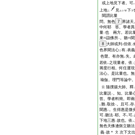
或上地見下者。可
レ
上地
見
下
ニ
ルト
ヲ
聞謂比量
問。無色
7
界諸天
中何耶 答。學者異
量
也 兩方。若比
一
來
詣佛所
。聽
聞
一
8
大師或判
但依
下
二
色界聞法心
有
表義
ニ
二
色聲。有亦無
失。
レ
若依
之現量者。依
レ
二
籌度行相。何任運現
法心。是比量也。無
瑜伽。理門等論中
隨撲揚大師。釋
云
比量説
。知。比量
一
答。學者料簡。即兩
難
取捨
。且可
存
レ
二
一
レ
聞惠
。生得惠是微
一
可
聽法
耶。不
可
二
一
レ
レ
下地三惠
故也。依
一
レ
無色天佛邊側立聽法
義
故＊
次下文
文
一