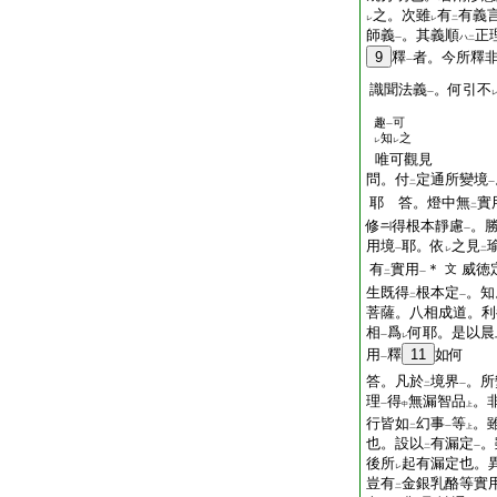
之。次雖
有
有義
レ
レ
二
師義
。其義順
正
ハ
一
二
9
釋
者。今所釋
一
識聞法義
。何引不
一
趣
可
一
知
之
レ
レ
唯可觀見
問。付
定通所變境
二
一
耶 答。燈中無
實
二
修
得根本靜慮
。
一
用境
耶。依
之見
一
レ
二
有
實用
＊
威徳
文
二
一
生既得
根本定
。知
二
一
菩薩。八相成道。利
相
爲
何耶。是以晨
一
レ
用
釋
11
如何
一
答。凡於
境界
。所
二
一
理
得
無漏智品
。
一
中
上
行皆如
幻事
等
。
二
一
上
也。設以
有漏定
。
二
一
後所
起有漏定也。
レ
豈有
金銀乳酪等實
二