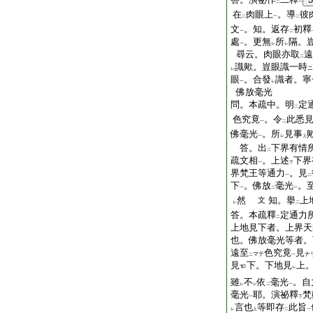
二
一
在
肉眼上
。導
彼
二
一
二
文
。知。返存
初釋
一
二
處
。更無
所
隔。
一
レ
レ
尋云。肉眼亦取
遠
二
識歟。豈眼識一時
ニ
レ
眼
。合發
識者。寧
一
レ
佛放毫光
問。本疏中。明
定
二
色究竟
。令
此悉
一
二
佛毫光
。所
見事
一
レ
上
答。出
下界有情
二
疏文相
。上述
下界
一
下
界梵王等通力
。見
一
二
下
。佛放
毫光
。
一
二
一
然
知。擧
上
文
レ
二
答。本疏釋
定通力
二
上地見下者。上界天
也。佛放毫光等者。
遠至
色究竟
見
マテ
ナ
二
一
見
下。下地見
上
レ
雖
不
依
毫光
。自
レ
レ
二
一
毫光
耶。演祕釋
梵
一
下
言也
等即存
此旨
レ
上
二
一