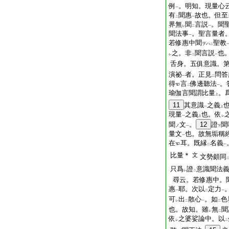
例
。明知。現量心
一
有
聞惠
故也。但至
二
一
界無
聞
言説
。聞
レ
二
一
聞法事
。聖言量者
一
若修惠中聞
聖教
ヲハ
二
之。非
聞言説
也
レ
二
一
舌身。五俱意識。
演祕
者。正見
問答
一
二
得
言
佛邊聽法
。
二
一
瑜伽言聞謂比量
。
上
11
其意識
之義
一
上
現量
之義
也。依
一
上
レ
聞
文
。
12
證
聞
ノ
一
下
量文
也。故無垢稱
一
在
耳。既縁
名義
二
一
比量＊
文
文勢頗同
只爲
證
意識聞法
レ
二
尋云。若修惠中。
惠
耶。次以
定力
一
二
一
可
出
散心
。如
色
レ
二
一
二
也。故知。雖
無
聞
レ
二
依
之婆娑論中。以
レ
二