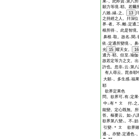
果
。此即資
第八所
一
二
願力等境
耶。若爾
一
八雖
縁
之。
13
レ
レ
之持經之人。幷深位
界
者。不
離
定通
一
レ
二
根所得
。此是智境
一
鼻根
取。故名
聞
一
レ
レ
依
定通所變境
。鼻
二
一
光
15
曜天女。
16
通力
耶。但至
瑜伽
一
二
故若定等力之文。出
許也。忽非
云
第八
レ
二
有人尋云。毘奈耶
大願
。多生感
福
一
二
耶
欲界定果色
問。欲界可
有
定果
レ
二
中
有＊
付
之
文
ニ
レ
能變。定心既無。所
答。樞要云。如
八
下
欲界第八變
。不
妨
上
レ
引變
＊
欲界
文
一
通
。亦變
定通色
一
二
一