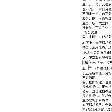
立一分二分。其義安
合不同。不辨四分體
不同未一定。若三分
遮少分故。何爲相違
立自。明不成立歟。
准難陀。可會之也
相分比量
問。本疏中。成相分
心所上。無所縁相貌
時自心所縁之境。許
不縁境
爾者正
云云
之。眼耳取色聲云事
30
如作法者。豈
非
所聞
31
レ
ト云
以正智縁如後二分相
不定過耶
答。世間相違。現量
是他比量也。正作法
然者。豈無違自教過
是共比量也。何相例
立心變相所縁境界。
有所縁相貌故。全此
如
是無分別智。證
セ