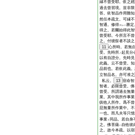
縁不曾受耶。依之經
過去曾習境。豈非限
答。依智品作用難知
然任本疏文。可縁不
智通。修得
勝定
スレハ
得之。若爾始得此智
曾受耶。今所言不曾
之。付彼假者不談之
11
心所時。若無
受。先時所
起見分
ノ
以有自證分。先時見
此義。云不曾受。知
品前也。若依此義。
立智品名。亦可准之
私云。
13
宿命智
智者。必限曾受。佛
曾受。所謂過去無量
業。其中我所作事業
俱他人所作。爲不曾
惡無量所作業中。不
一也。而凡夫等只憶
事業
同品。若自身
ト
之。佛菩薩
自他彼
ハ
之。故今本疏。以宿