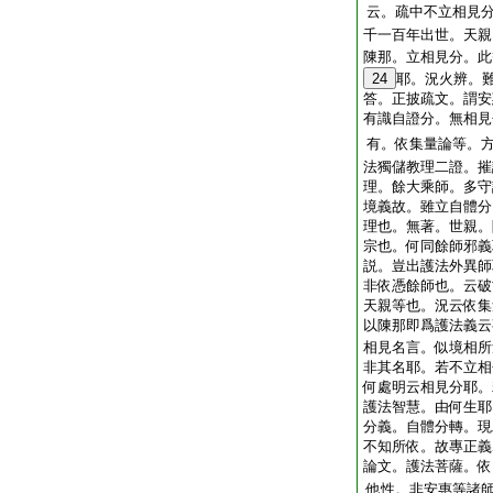
云。疏中不立相見
千一百年出世。天親
陳那。立相見分。此
24
耶。況火辨。
答。正披疏文。謂安
有識自證分。無相見
有。依集量論等。
法獨儲教理二證。摧
理。餘大乘師。多守
境義故。雖立自體分
理也。無著。世親。
宗也。何同餘師邪義
説。豈出護法外異師
非依憑餘師也。云破
天親等也。況云依集
以陳那即爲護法義云
相見名言。似境相所
非其名耶。若不立相
何處明云相見分耶。
護法智慧。由何生耶
分義。自體分轉。現
不知所依。故專正義
論文。護法菩薩。依
他性。非安惠等諸