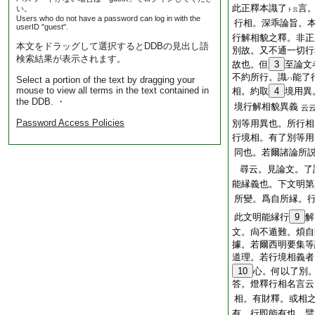
此正釋本識了
言
い。
ト云
Users who do not have a password can log in with the
行相。深乖論旨。
userID "guest".
行解相貌之釋。非正
本文をドラッグして選択するとDDBの見出し語
別故。又不通一切行
検索結果が表示されます。
故也。但
3
至論文
不約所行。識
能了
Select a portion of the text by dragging your
ハ
mouse to view all terms in the text contained in
相。約取
4
境用異
the DDB. ・
境行解相貌異義
云
Password Access Policies
別等用異也。所行相
行境相。有了別等用
同也。若爾諸論所
尋云。見論文。了
能縁義也。下文明第
所變。爲自所縁。
此文明能縁行
9
解
文。尙不遁難。煩自
據。若爾西明要集等
道理。若行境相義者
10
心。何以了別
答。燈釋行相名言云
相。有財釋。或相
有。行即能有也。譬