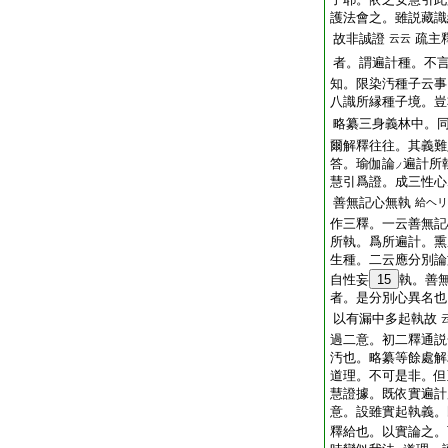
護法會之。雖説藏識
故非誠證
疏主
云云
者。謂遍計種。不
知。限染汚種子云事
八識所縁種子境。豈
略纂三身義林中。
爾解釋往往。其義難
答。瑜伽論
遍計所
ノ
慧引爲證。成三性心
善無記心無執
給ヘリ
作三釋。一云善無記
所執。爲所遍計。熏
生種。二云應分別論
自性妄
15
執。善
者。是分別心異名也
以有漏中多起執故
過二意。初二釋通説
汚也。略纂等餘處解
道理。不可是非。但
慧證據。既依實遍計
意。設雖實起執義。
釋給也。以實論之。