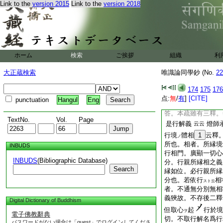
Link to the
version 2015
Link to the
version 2018
了謂了別
問。疏中
34
釋了
釋。以何釋爲正
35
相初釋。爲正義也 
何云行境體相耶。是
不同一行相。唯識
ホーム
検索
ご挨拶
組織
利
ニ
若以行
36
相。名
大正蔵検索
唯識論同學鈔 (No.
義。豈云行相異耶。
22
等。作用各異故
云
174
175
176
行相也。若爾以行解
点:
無
/
有
]
[CITE]
punctuation
Hangul
Eng
依之諸師擧存
39
答。本疏雖有三釋。
TextNo.
Vol.
Page
是行解義
燈師
云云
行境
體相
1
云釋
ノ
所也。相者。所縁境
INBUDS
行相門。廣顯一切心
INBUDS
(Bibliographic Database)
分。行親所縁相之義
Search
縁如位。必行親所縁
分也。若依行
相
スト云
者。不通無分別無相
義狹故。不存後二釋
Digital Dictionary of Buddhism
但取心
起
行於境
ヲ
電子佛教辭典
切。不取行解名爲行
パスワードがない場合は「guest」でログインしてくださ