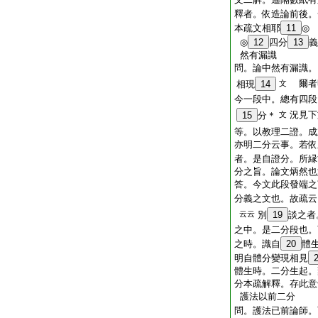
釋者。依造論前後。
本疏文相耶
11
◎
◎
12
四分
13
義
然有漏識
問。論中然有漏識。
爾者
相現
14
文
今一段中。總有四段
況見下
15
分＊
文
等。以教理二證。成
亦明二分云事。若依
者。是自證分。所縁
分之旨。論文炳然也
答。今文此段發端之
分義之文也。故疏云
云云
別
19
談之者
之中。是二分段也。
之時。識自
20
體
明自體分變現相見
體生時。二分生起。
分本疏解釋。存此意
護法以前二分
問。護法已前論師。