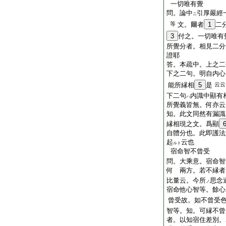
一切唯有覺
問。論中
引厚嚴經
ニ
等
文。爾者
1
二
3
付之。一切唯有
所覺分者。相見二分
證耶
答。本疏中。上之二
下之二句。明自内心
能所縁相
5
是
云云
下二句
内識中顯有
ハ
所覺義皆無。何亦云
知。此文同然有漏識
縁相現之文。爲顯
自體分也。此即護法
起
云也
ルト
宿命智不曾受
問。大乘意。宿命智
何 兩方。若不縁者
比量云。今所
思念
ノ
宿命他心智等。餘心
曾受故。如不曾受
智等。知。可縁不曾
者。以知宿住差別。