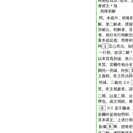
時變似我法
道理。
ノ
會彼文＊哉
然唯初解
問。本疏中。然唯
解。第二解者。撲揚
演祕云。初解者。見
者。相分名行相解也
案本疏起盡。然唯初
時
1
五心所法。如
一行相。故須二解
以本質爲所縁。第八
本質。若爾作相分名
闕同一所縁。何依
之義耶。依之邑法師
所縁。二義也
云云
答。依文相參差。諸
二釋。以第二釋。自
釋也。疏文倒錯。應
6
云云
若不爾者
若爾何徒致劬勞耶。
見本疏文。上述行相
影像
8
畢。然唯初
文二解。遙隔數紙有