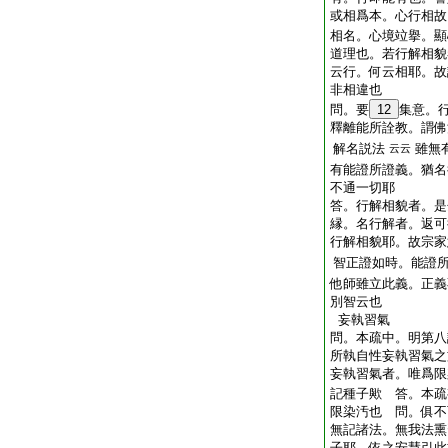
或相爲本。心行相故
相名。心境竝擧。顯
道理也。若行解相貌
云行。何云相耶。故
非相違也
問。要
12
集意。
釋離能所詮教。謂佛
解名説法
雖無
云云
有能證所證義。猶名
不通一切耶
答。行解相貌者。是
縁。名行解者。返可
行解相貌耶。故宗家
智正證如時。能證
他師雖立此義。正義
別智云也
妄執習氣
問。本疏中。明第八
所執自性妄執習氣之
妄執習氣者。唯爲限
記種子歟 答。本疏
限染汚也 問。俱不
無記諸法。無我法熏
子耶。依之安慧引此