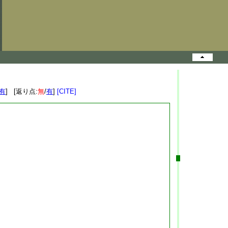
有
] [返り点:
無
/
有
]
[CITE]