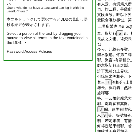
い。
有人云。有漏第八所
Users who do not have a password can log in with the
也。燈二釋。菩薩所
userID "guest".
實段食故。唯以下界
本文をドラッグして選択するとDDBの見出し語
云段食唯欲界也。第
検索結果が表示されます。
上界所繋也
爲言
本
Select a portion of the text by dragging your
意。取初解
5
者。
mouse to view all terms in the text contained in
長故之文也。遠資長
the DDB. ・
也
今云。此義有多難。
Password Access Policies
體不繋也。何第二釋
耶。繋言
有漏相分
ハ
師意取初解正之斷。
許下識相分上界收。
付縁魚米等相分。下
梵王
7
等相分
上
ヲ
尋云。就前義。然法
處釋耶
答。一云燈師親承大
耶。處處多有其例。
8
問。欲界有情第
米
9
等。所變相分
明。若定果者。有情
何得定通果稱耶。若
如縁梵王身器相分。