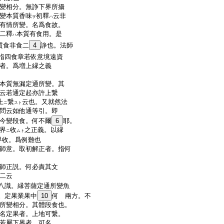
變相分。無諍下界所攝
變本質香味
初釋
云非
ヲ
ハ
有情所變。名爲食故。
二釋
本質有食用。是
ハ
質食非食二
4
諍也。法師
指四食章若依意境遠資
者。爲増上縁之義
本質無漏定通所變。其
云若通定起亦許上繋
上
繋
云也。又就然法
ニ
スト
問云如他通等引。即
今變段食。何不爾
6
耶。
界
收
之正義。以縁
ニ
ムト
界收。爲例難也
師意。取初解正者。指何
師正説。何必責其文
二云
八識。縁菩薩定通所變魚
。定果業果中
10
何 兩方。不
所變相分。其體段食也。
名定果者。上地可繋。
若屬下界者。可名