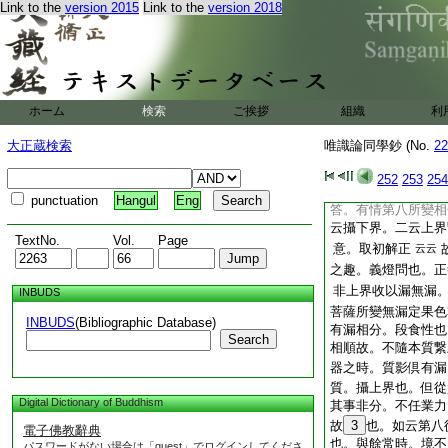
Link to the
version 2015
Link to the
version 2018
等之時。所變相分。
如何 答。依燈第一
之既隨本質。名定通
耶。若屬
24
之下
況下界有情第八。縁
所繋也。例此可
25
ホーム
検索
ご挨拶
組織
利
釋。欲界五識。縁梵
大正蔵検索
唯識論同學鈔 (No.
28
云釋。以五識
22
釋。欲界攝
云云
准
252
253
254
若定通果所攝者。尤
punctuation
Hangul
Eng
答。有情第八所變相
云攝下界。二云上界
TextNo.
Vol.
Page
意。取初解正
云云
之趣。義燈問也。正
非上界收以漏無漏
INBUDS
菩薩所變無漏定果色
INBUDS
(Bibliographic Database)
有漏相分。段食性也
Search
相順故。不隨本質繋
器之時。質影倶有漏
質。攝上界也。但從
Digital Dictionary of Buddhism
其事非分。不任業力
故
3
也。如云第八
電子佛教辭典
也。與餘常時。境不
パスワードがない場合は「guest」でログインしてくださ