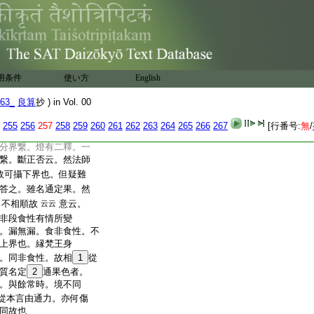
爲隨本質攝上界。將
釋者。下界攝也 付
果。何不從質屬上界
界者。豈欲界有定果色耶。
梵王身器相分。既上界
爾。依之見淄洲大師餘處
用条件
使い方
English
王身
26
器相分。名
27
定果
相分。屬上地。名
63_
良算
抄 ) in Vol. 00
業果＊云
ト
彼思之。欲
29
界第八所變。
255
256
257
258
259
260
261
262
263
264
265
266
267
[行番号:
無
/
可屬上界
30
耶。如何
分界繋。燈有二釋。一
繋。斷正否云。然法師
故可攝下界也。但疑難
答之。雖名通定果。然
。不相順故
意云。
云云
非段食性有情所變
。漏無漏。食非食性。不
上界也。縁梵王身
。同非食性。故相
1
從
質名定
2
通果色者。
。與餘常時。境不同
從本言由通力。亦何傷
同故也