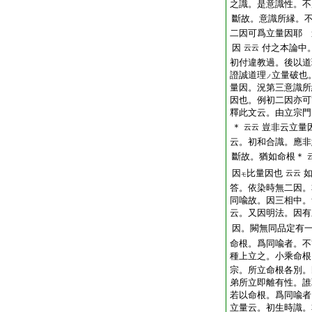
之識。是意識性。不
斷故。意識所縁。
二因可爲立量因耶 
因
付之本論中
云云
初付違教過。後以道
證誠道理
立量破也
ノ
量因。況第三意識所
因也。例初二因亦可
釋此文云。由立宗門
＊
豈非云立量
云云
云。初和合識。應非
斷故。猶如命根＊
因
比量因也
云云
モ
答。依染時無二因。
同喩故。因三相中。
云。又因明法。因有
因。闕無同品定有
命根。爲同喩者。不
種上立之。小乘命根
宗。所立命根各別。
弟所立即離有性。誰
若以命根。爲同喩者
立量云。初生時識。