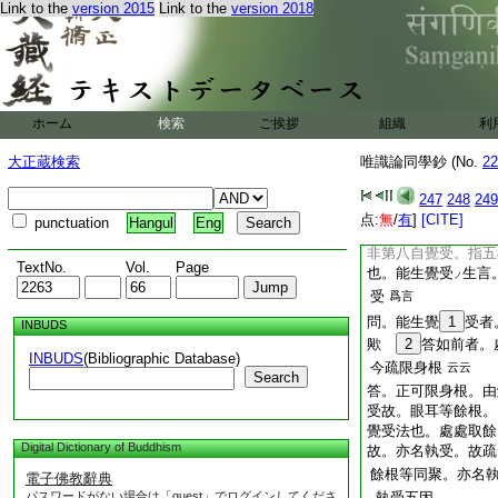
Link to the
version 2015
Link to the
version 2018
今論云。謂五色根及
執受。彼定由有能
所執受。相對之時。
也。能生覺受。所生
五根。所生覺受五識
ホーム
検索
ご挨拶
組織
利
耶
尋云。餘卷疏云能
大正蔵検索
唯識論同學鈔 (No.
22
根生第八覺受
見タリ
答。彼釋第八執受義
247
248
249
義也。領者。領五根
点:
無
/
有
]
[CITE]
punctuation
Hangul
Eng
根能生覺受義也。能
非第八自覺受。指五
TextNo.
Vol.
Page
也。能生覺受
生言
ノ
受
爲言
問。能生覺
1
受者
INBUDS
歟
2
答如前者。
INBUDS
(Bibliographic Database)
今疏限身根
云云
Search
答。正可限身根。由
受故。眼耳等餘根。
覺受法也。處處取餘
Digital Dictionary of Buddhism
故。亦名執受。故疏
餘根等同聚。亦名
電子佛教辭典
パスワードがない場合は「guest」でログインしてくださ
執受五因