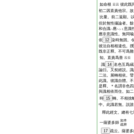
如命根
彼此既
云云
初二因直責他宗。故
比量。前二返顯。
但於無性攝論者。餘
和合識
應
意識
ハ
ヘシト
應非意識性。無同喩
依
12
染時無因。
彼法自相相違也。撲
既非正釋。不可爲難
知。直責爲善
云云
識
14
名色互爲縁
論曰。又契經説。識
二法。展轉相依。譬
此識。彼識自體。不
是釋。＊名謂非色四
與識相依而住。如二
時
15
轉。不相捨
中。此識若無。説誰
釋此經文。總有七
如本
一薩婆多師
疏辨
17
疏云。薩婆多