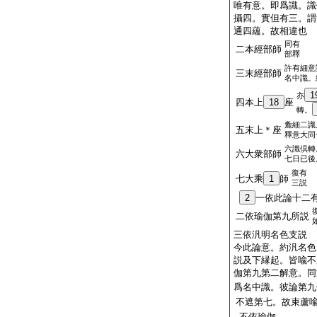
唯有意。即爲識。識
攝四。實但有三。謂
通四蘊。故相違也
同有
二本經部師
部釋
許有細意
三末經部師
名中識。
1
亦
四本上
18
座
轉。
麁細二識
五末上＊座
釋意大同
六識倶轉
六大衆部師
七日已後
復有
七大乘
1
師
三説
2
一依此論十二
二依瑜伽第九所説
三依汎明名色支説
今此論意。約汎名色
説及下縁起。皆喩不
伽第九第二解意。同
爲名中識。彼論第九
不遮第七。故束蘆
不依瑜伽