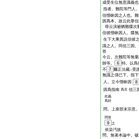
成受生位無意識義也
指者。難陀等門人
信惛昧因之人也。難
因爲本。故云此擧信
尋云演祕猶難牒次
信彼惛昧因人。牒無
生下大乘異説信彼
識之人。同信三因。
答
今云。次難陀等無量
師等。
6
特。以爲
不
7
爾正法藏
受
ハ
無識之儔已下。指下
人。立今惛昧因
8
因爲指南
信三
爲言
此義
爲好
問。上座部末宗意
問答
9
之
依染汚故
問。無著本論中。破