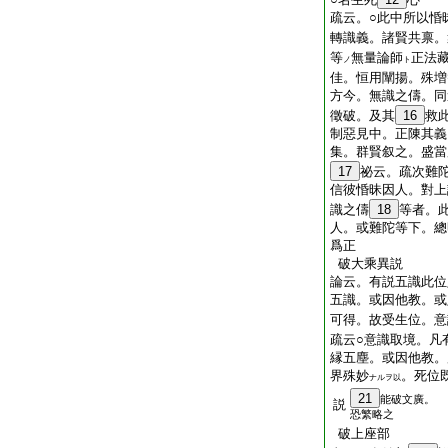
疏云。○此中所以惛
轉識義。諸賢共禀。
等
無量論師
正法
ノ
ト
佳。恒用闡揚。殊増
方今。無識之儔。同
徵破。及其
16
救
制惡見中。正陳其義
集。群賢叙之。盛當
17
祕云。疏次難
信彼惛昧因人。對上
識之儔
18
等者。
人。或難陀等下。總
爲正
破大乘異説
論云。有説五識此位
五識。或因他教。或
可得。故受生位。意
疏云○意識取境。凡
縁五塵。或因他教。
界殊妙
。死位
ナルヲ以
21
能破文廣。
説
恐繁略之
破上座部