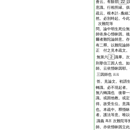
會云。有餘部
22
意識。行相所縁。俱
疏云。根本計
麁細
ハ
然。必別時起。今此
次難陀等
問。論中明生死位無
師依身心惛昧因。後
爾者難陀論師意。存
有二釋。以難陀論師
正 付之見本疏文。
無第六
2
識畢。次
則擧信三因人也。如
師。云依惛昧因耶。
三因師也
云云
答。見論文。初謂
轉識。必不現起者。
無六轉識也 後擧一
識。或因他教。或定
得。故受生位。意識
也。本疏中。釋惛昧
者。護法等意。唯以
識義
次難陀等
爲言
師。亦依惛昧因立此