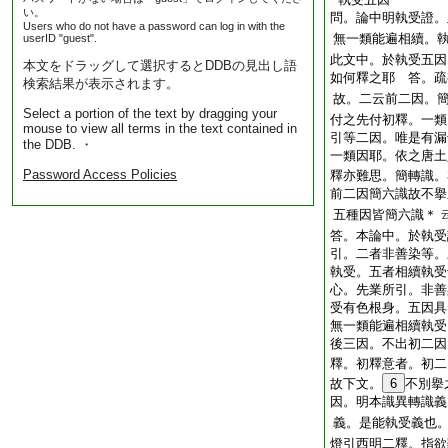
い。
問。論中明執受證。
Users who do not have a password can log in with the
無一類能遍相續。
userID "guest".
此文中。於執受五因
本文をドラッグして選択するとDDBの見出し語
如何釋之耶 答。疏
検索結果が表示されます。
故。二云前二因。
Select a portion of the text by dragging your
付之先付初釋。一類
mouse to view all terms in the text contained in
引等二因。唯是有漏
the DDB. ・
一類因耶。依之唐土
Password Access Policies
釋亦難思。簡轉識。
前二因簡六識故不擧
五種因皆簡六識＊
答。本論中。於執受
引。二者非善染等。
執受。五者相續執受
心。先業所引。非善
受有色根身。五因具
無一類能遍相續執受
後三因。不出初二因
釋。初釋意者。初二
故下文。
6
不別擧
因。明本識異轉識義
義。是能執受義也
燈引西明二釋。指欲