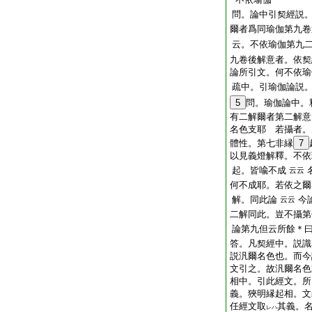
問。論中引契經説
爾者爲同瑜伽第九卷
云。不依瑜伽第九
九卷後解意者。依契
論所引文。何不依瑜
疏中。引瑜伽論説
5
問。瑜伽論中。
有二解爾者第二解意
名色支耶 若攝者。
體性。第七非縁
7
以見義燈解釋。不依
起。皆喩不成
云云
何不成耶。若依之爾
解。同此論
今
云云
二解同此。豈不攝第
論第九但云所餘＊
答。凡契經中。説識
説汎爾名色也。而今
文引之。故汎爾名色
相中。引此經文。所
義。狹明縁起相。文
任經文取
其義。
レハ