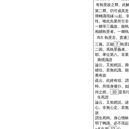
有執受故之釋。此
第二釋。仍可成其意
簡轉識現縁
起。
ヲ以
性。唯此先業所引非
一類等三義故。能執
相續執受者。一類執
執受言。貫通
爲言
三義。正能
7
執受
二因。爲執受義者。
耶。果位第八。非業
壽煗識證
論云。又契經説。壽
續住。若無此識。能
應有故
疏云。此經有頌。謂
時。所捨身僵仆。如
持之經。
10
是長
生死證
論云。又契經説。諸
心。非無心定。若無
故
謂生死時。身心惛昧
明了轉識。必不現起
○名生死
12
心