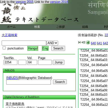
Link to the
version 2015
Link to the
version 2018
T2254_.64.0644c21
T2254_.64.0644c22
T2254_.64.0644c23
T2254_.64.0644c24
T2254_.64.0644c25
ホーム
検索
ご挨拶
組織
利
T2254_.64.0644c26
大正蔵検索
倶舍論頌疏抄 (No.
22
T2254_.64.0644c27
T2254_.64.0644c28
640
641
642
T2254_.64.0644c29
punctuation
Hangul
Eng
T2254_.64.0645a01
T2254_.64.0645a02
TextNo.
Vol.
Page
T2254_.64.0645a03
T2254_.64.0645a04
INBUDS
T2254_.64.0645a05
T2254_.64.0645a06
INBUDS
(Bibliographic Database)
T2254_.64.0645a07
Search
T2254_.64.0645a08
T2254_.64.0645a09
T2254_.64.0645a10
Digital Dictionary of Buddhism
T2254_.64.0645a11
電子佛教辭典
T2254_.64.0645a12
パスワードがない場合は「guest」でログインしてくださ