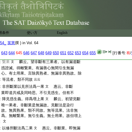
:
釋。即來生果爲異熟果。餘果可知
修所斷
文
:
善惡業感果生。異熟果。具修斷惑由修斷三
:
性思。能引起修斷善惡私心。士用果。倶生無
:
間隔越等。修斷業與修所斷法。前後相生相
自地修
:
似。等流果
増上果可知。不障義。無爲非
斷相望
用条件
使い方
English
:
所斷故。修斷法無離繋果也
54_
英憲
撰 ) in Vol. 64
:
以非所斷法爲三果
惠云。修斷業望非斷
文
:
法。即有漏定共戒及同時思。引生無漏定。爲
643
644
645
646
647
648
649
650
651
652
653
654
655
[行番号:
有
/
:
士用･増上果。及有漏道斷惑證得無爲。爲離
:
繋果
麟云。望非斷有三果者。以有漏道斷
文
:
惑證滅。得離繋果。有漏善心無間引生無漏
:
心。有士用果。言除異熟者。無漏非異熟故。除
:
等流者。類不同故
云云
:
非所斷業以見所法爲一果
惠云。非斷
文
:
業即道共戒及同時思。不引見惑生。但有不
:
障見惑生義。得爲増上果
麟云。初望見斷
文
:
唯一果者。非斷業是無漏故。見斷法是染行
:
故。無異熟果。類不同故。無等流果。法非無
:
爲。無離繋果。無引生義。無士用果。故但増上
:
文
:
以修所斷法爲二果
惠云。非斷業。即無漏
文