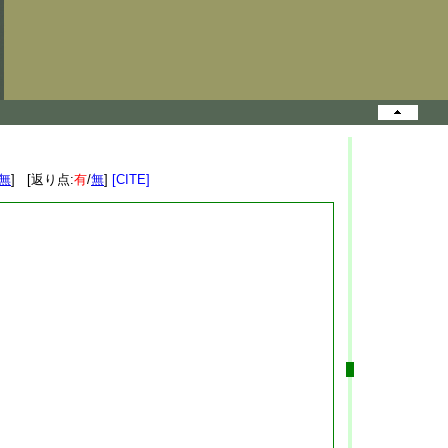
無
] [返り点:
有
/
無
]
[CITE]