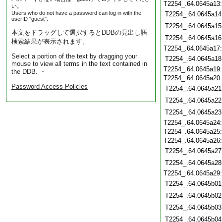
T2254_.64.0645a13
い。
Users who do not have a password can log in with the
T2254_.64.0645a14
userID "guest".
T2254_.64.0645a15
本文をドラッグして選択するとDDBの見出し語
T2254_.64.0645a16
検索結果が表示されます。
T2254_.64.0645a17
Select a portion of the text by dragging your
T2254_.64.0645a18
mouse to view all terms in the text contained in
T2254_.64.0645a19
the DDB. ・
T2254_.64.0645a20
Password Access Policies
T2254_.64.0645a21
T2254_.64.0645a22
T2254_.64.0645a23
T2254_.64.0645a24
T2254_.64.0645a25
T2254_.64.0645a26
T2254_.64.0645a27
T2254_.64.0645a28
T2254_.64.0645a29
T2254_.64.0645b01
T2254_.64.0645b02
T2254_.64.0645b03
T2254_.64.0645b04