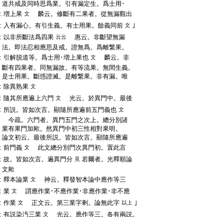
:
道共戒及同時思爲業。引有漏定生。爲士用･
:
増上果
麟云。修斷有二果者。從無漏觀出
文
:
入有漏心。有引生義。有士用果。餘義同前
｣
文
:
以非所斷法爲四果
惠云。非斷望無漏
云云
:
法。即法忍相應思及戒。證無爲。爲離繋果。
:
引解脱道等。爲士用･増上果也
麟云。非
文
:
斷有四果者。同無漏故。有等流果。無間生義。
:
是士用果。斷惑證滅。是離繋果。非有漏。唯
:
除異熟果
文
:
隨其所應遍上六門
光云。於異門中。最後
文
:
所説。皆如次言。顯隨所應遍前五門義也
文
:
今疏。六門者。異門五門之次上。總分別諸
:
業有果門加歟。然異門中初三性相對果明。
:
論文初云。最後所説。皆如次言。顯隨所應遍
:
前門義
此文總分別門次異門初。置此言
文
:
故。皆如次言。遍異門分
若爾者。光釋順論
見
:
文歟
:
釋本論業
神云。釋發智本論中應作等三
文
:
業
謂應作業･不應作業･非應作業･非不應
文
:
作業
正文云。第三業字剩。論無此字
｣
文
以上
:
有説染汚三業
光云。應作等三。各有兩説。
文