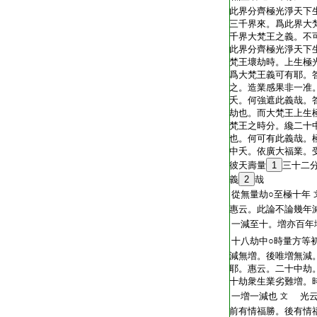
此界分齊極光淨天下
三千界來。爲此界大
千界大梵王之義。不
此界分齊極光淨天下
梵王壞劫時。上生極
爲大梵王義可有耶。
之。造業感果非一准
夭。何強遮此義哉。
劫也。而大梵王上生
梵王之時分。纔二十
也。何可有此義哉。
中夭。依廣大福業。
彼天壽量
1
三十二
義
2
哉
從無量劫○至極十年
惠云。此論不論幾年
一減至十。増亦百年
十八劫中○時量方等
減無増。後唯増無減
耶。惠云。二十中劫
十劫衆生業劣難増。
一増一減也
光云
文
前有情福勝。後有情