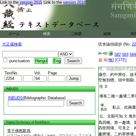
[IMAGE]
Link to the
version 2015
Link to the
version 2018
[IMAGE]
[IMAGE]
[IMAGE]
[IMAGE]
[IMAGE]
[IMAGE]
[IMAGE]
ホーム
検索
ご挨拶
組織
利
[IMAGE]
[IMAGE]
大正蔵検索
倶舍論頌疏抄 (No.
22
[IMAGE]
[IMAGE]
582
583
584
[IMAGE]
[IMAGE]
点:
有
/
無
]
[CITE]
punctuation
Hangul
Eng
[IMAGE]
問。何故四劫中不説
TextNo.
Vol.
Page
攝空。約中辨住。故
空無別體。頌中類顯
住
文
INBUDS
壞有二種一趣壞二界
INBUDS
(Bibliographic Database)
Search
壞。
私云。此兩重
爲言
云。文顯可知
無
文
Digital Dictionary of Buddhism
爲四種。第一趣壞。
四世間壞。可見之 
電子佛教辭典
趣辨壞。二約界辨壞
パスワードがない場合は「guest」でログインしてくださ