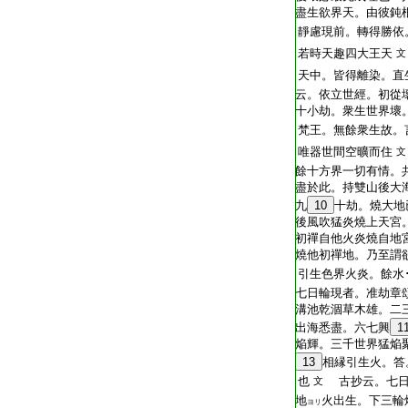
盡生欲界天。由彼鈍
靜慮現前。轉得勝依
若時天趣四大王天
文
天中。皆得離染。直
云。依立世經。初從
十小劫。衆生世界壞
梵王。無餘衆生故。
唯器世間空曠而住
文
餘十方界一切有情。
盡於此。持雙山後大
九
10
十劫。燒大地
後風吹猛炎燒上天宮
初禪自他火炎燒自地
燒他初禪地。乃至謂
引生色界火炎。餘水
七日輪現者。准劫章
溝池乾涸草木雄。二
出海悉盡。六七興
1
焔輝。三千世界猛焔
13
相縁引生火。答
也
古抄云。七日
文
地
火出生。下三輪
ヨリ