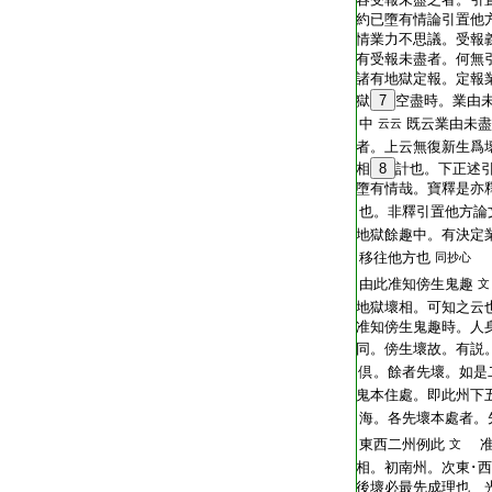
約已墮有情論引置他
情業力不思議。受報
有受報未盡者。何無
諸有地獄定報。定報
獄
7
空盡時。業由
中
既云業由未盡
云云
者。上云無復新生爲
相
8
計也。下正述
墮有情哉。寶釋是亦
也。非釋引置他方論
地獄餘趣中。有決定
移往他方也
同抄心
由此准知傍生鬼趣
文
地獄壞相。可知之云
准知傍生鬼趣時。人
同。傍生壞故。有説
倶。餘者先壞。如是
鬼本住處。即此州下
海。各先壞本處者。
東西二州例此
准
文
相。初南州。次東･
後壞必最先成理也 