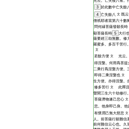
光云。亡失後八者。
3
於此數中亡失餘
既云
4
亡失餘八
文
僧祇耶者當第六十數
問何縁菩薩發願長時
顯菩薩長時
5
大行
薩要經三劫無數。修
羅蜜多。多百千苦行
文
若餘方便
光云。
文
得涅槃。何用爲菩提
二乘行爲涅槃方便。
即得二乘涅槃也
文
生方便。亦得涅槃。
修多苦行
此釋且
文
聲聞三生六十劫修行
菩薩濟物遂己悲心
文
悲。他身即己身。他
有懷潤己無大慈悲
文
人。前菩薩行願難信
前何難信云心也。久