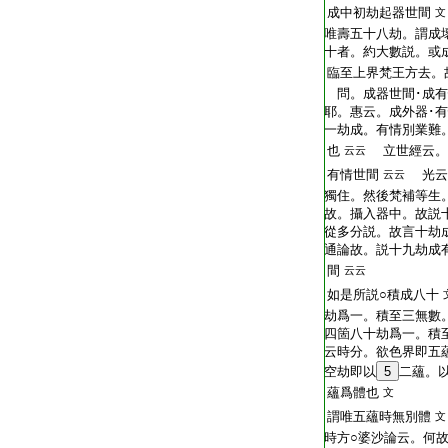
成中初劫起器世間
文
唯壽五十八劫。謂成
十者。約大數説。或
臨至上界梵王方去。
問。成器世間･成有
耶。惠云。成外器･
一劫成。有情別業難
也
立世經云。
云云
有情世間
光云
云云
獨住。然後梵補等生
故。攝入器中。故説
從多分説。故言十劫
通論故。説十九劫成
間
云云
如是所説○積成八十
劫爲一。積至三無數
四箇八十劫爲一。積
云時分。欲色界即五
空劫即以
5
二蘊。
蘊爲體也
文
謂唯五蘊時無別體
文
時方○婆沙論云。何