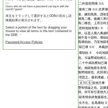
い。
二外器世間壞
云云
Users who do not have a password can log in with the
復有二種
此界壞
userID "guest".
云云
者。總別爲異。謂初
本文をドラッグして選択するとDDBの見出し語
壞爲二種。後總三界
検索結果が表示されます。
爲二種也。上所注科
Select a portion of the text by dragging your
若時地獄有情○
神
文
mouse to view all terms in the text contained in
終。以是人壽八萬歳
the DDB. ・
物不造十惡時。壞劫
爲壞劫始。乃至地獄
Password Access Policies
獄已壞
本義抄
云云
壞劫始
今此地獄
文
也。今論釋成劫相云
二十中成劫應知已滿
初。地獄無新生有情
無間地獄也。此則准
理思之。最初壞處。
4
引
5
並他方事 
墮有情論之也。設雖
情。何可有引置他方
獄有情命終無復新生
生不生。名爲壞劫
文
容受報未盡之者。引