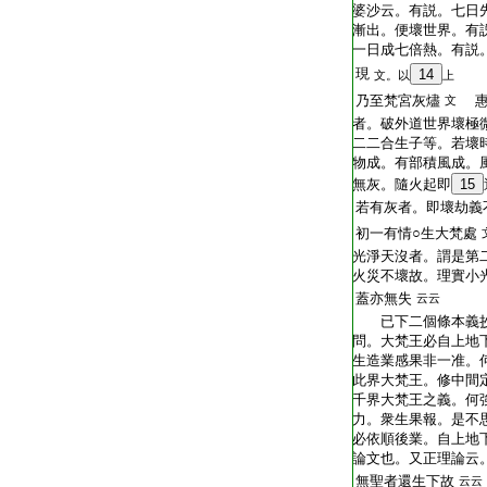
婆沙云。有説。七日
漸出。便壞世界。有
一日成七倍熱。有説
現
14
文。以
上
乃至梵宮灰燼
惠
文
者。破外道世界壞極
二二合生子等。若壞
物成。有部積風成。
無灰。隨火起即
15
若有灰者。即壞劫義
初一有情○生大梵處
光淨天沒者。謂是第
火災不壞故。理實小
蓋亦無失
云云
已下二個條本義
問。大梵王必自上地
生造業感果非一准。
此界大梵王。修中間
千界大梵王之義。何
力。衆生果報。是不
必依順後業。自上地
論文也。又正理論云
無聖者還生下故
云云