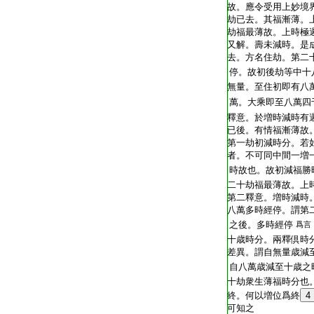
故。應令受用上妙境
劫已去。其福漸薄。
劫福最薄故。上時極
又解。壽未減時。是
去。方名住劫。第二
停。故初後劫等中十
無量。至住初即有八
萬。大乘即至八萬四
釋意。於増時減時有
已後。有情福漸薄故
第一劫初減時分。若
者。不可同中間一増
時故也。故初減福勝
二十劫福最薄故。上
第二釋意。増時減時
八萬多時經停。謂第
之後。多時經停
爲言
十歳時分。兩釋倶時
差異。謂自無量歳減
自八萬歳減至十歳之
十劫衆生薄福時分也
終。何以増位爲終
4
可知之